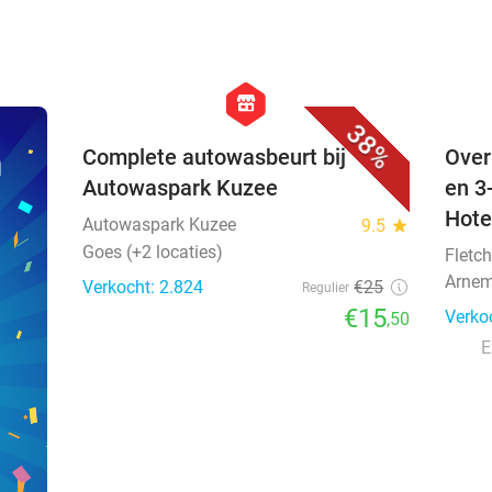
favorite_border
hexagon
store
38%
n
Complete autowasbeurt bij
Over
Autowaspark Kuzee
en 3
Hote
Autowaspark Kuzee
9.5
star
Goes (+2 locaties)
Fletch
Arnem
Verkocht: 2.824
€25
Regulier
€15
Verko
,50
E