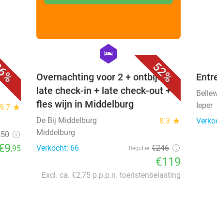
favorite_border
favorite_border
hexagon
hotel
6%
52%
j
Overnachting voor 2 + ontbijt +
Entr
late check-in + late check-out +
Belle
fles wijn in Middelburg
Ieper
9.7
star
De Bij Middelburg
8.3
star
Verko
Middelburg
,50
€9
Verkocht: 66
€246
,95
Regulier
€119
Excl. ca. €2,75 p.p.p.n. toeristenbelasting
favorite_border
favorite_border
food