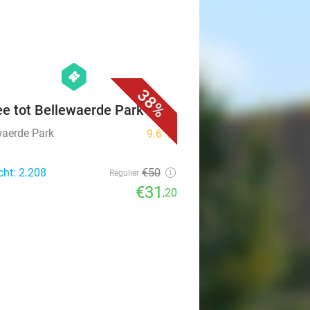
favorite_border
hexagon
events
38%
ee tot Bellewaerde Park
waerde Park
9.6
star
cht: 2.208
€50
Regulier
€31
,20
favorite_border
events