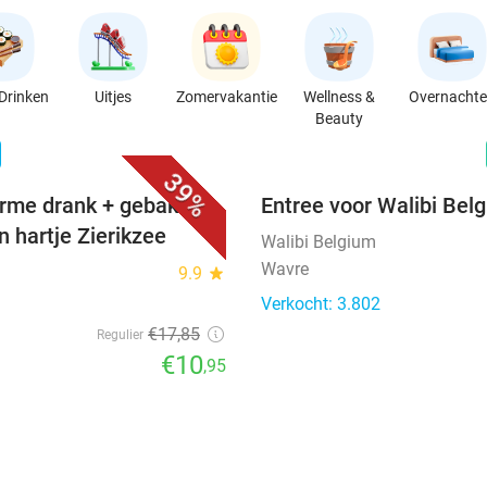
Drinken
Uitjes
Zomervakantie
Wellness &
Overnacht
Beauty
favorite_border
n
39%
rme drank + gebak +
Entree voor Walibi Bel
n hartje Zierikzee
Walibi Belgium
Wavre
9.9
star
Verkocht: 3.802
€17
,85
Regulier
€10
,95