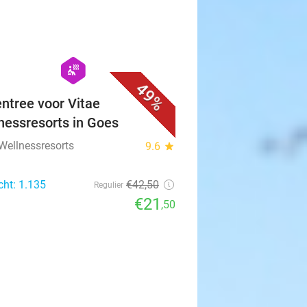
favorite_border
hexagon
wellness
49%
ntree voor Vitae
nessresorts in Goes
 Wellnessresorts
9.6
star
cht: 1.135
€42
,50
Regulier
€21
,50