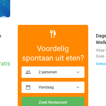
favorite_border
s
Dage
Well
Voordelig
Vitae
spontaan uit eten?
Goes
ratis
Verko
2 personen
Vandaag
Zoek Restaurant