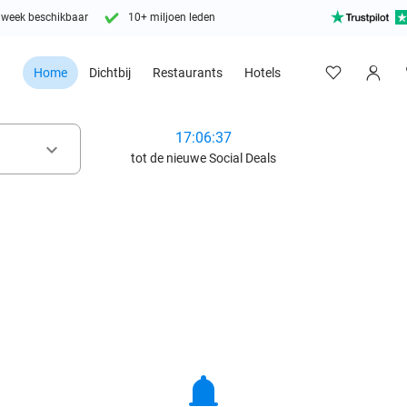
 week beschikbaar
10+ miljoen leden
Home
Dichtbij
Restaurants
Hotels
17:06:36
keyboard_arrow_down
tot de nieuwe Social Deals
notifications