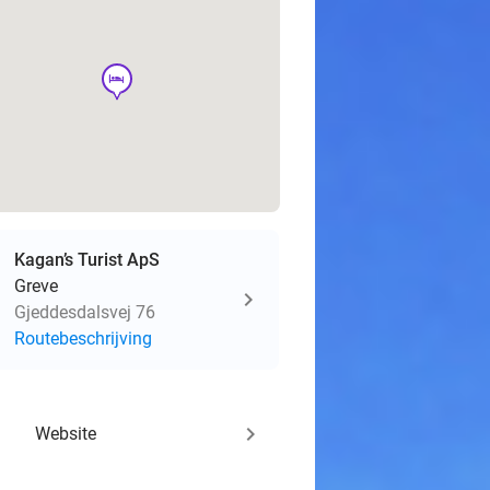
hotel
Kagan’s Turist ApS
Greve
Gjeddesdalsvej 76
Routebeschrijving
keyboard_arrow_right
Website