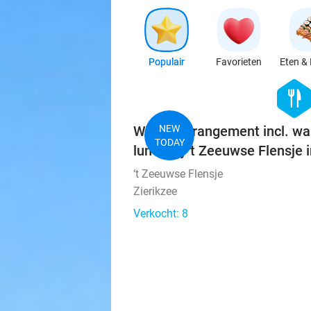
Populair
Favorieten
Eten & 
hexago
food
Wandelarrangement incl. wa
NEW
TODAY
lunch bij 't Zeeuwse Flensje i
‘t Zeeuwse Flensje
Zierikzee
Verkocht: 8