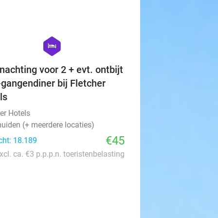
favorite_border
hexagon
hotel
nachting voor 2 + evt. ontbijt
-gangendiner bij Fletcher
ls
er Hotels
uiden (+ meerdere locaties)
€45
cht: 18.189
xcl. ca. €3 p.p.p.n. toeristenbelasting