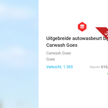
hexagon
store
3
Uitgebreide autowasbeurt bi
Carwash Goes
Carwash Goes
Goes
Verkocht: 1.369
€15
Regulier
events