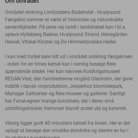
Om området
Området omkring Limfjordens Badehotel - Hvalpsund
Færgekro rummer et væld af historiske og naturskabte
seværdigheder. På jeres vej rundt i landskabet kan I bl.a.
opleve Hyllebjerg Bakker, Hvalpsund Strand, Herregården
Hessel, Vitskøl Kloster og De Himmerlandske Heder.
I kan med fordel køre lidt ud i området omkring færgekroen
- inden for en times kørsel kan I nemlig besøge flere
spændende steder. Her kan nævnes Koldkrigsmuseet
REGAN Vest, den familiedrevne vingård Glenholm, der giver
indblik i dansk vinproduktion, Jesperhus blomsterpark,
Mariager Saltcenter og flere museer og gallerier. Særligt
har Farsø-egnen mange kunstnere, der i deres små
udstillingslokaler, fremviser blandt andet uld og keramik.
Viborg ligger godt 40 minutters kørsel fra kroen. Her er det
oplagt at besøge den smukke domkirke og slentre en tur i
de idylliske handelsgader.