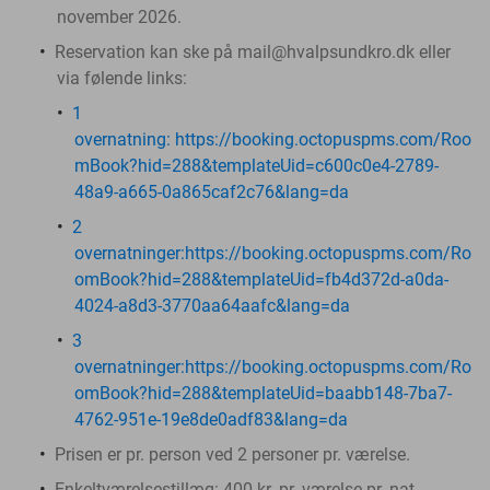
november 2026.
Reservation kan ske på mail@hvalpsundkro.dk eller
via følende links:
1
overnatning: https://booking.octopuspms.com/Roo
mBook?hid=288&templateUid=c600c0e4-2789-
48a9-a665-0a865caf2c76&lang=da
2
overnatninger:https://booking.octopuspms.com/Ro
omBook?hid=288&templateUid=fb4d372d-a0da-
4024-a8d3-3770aa64aafc&lang=da
3
overnatninger:https://booking.octopuspms.com/Ro
omBook?hid=288&templateUid=baabb148-7ba7-
4762-951e-19e8de0adf83&lang=da
Prisen er pr. person ved 2 personer pr. værelse.
Enkeltværelsestillæg: 400 kr. pr. værelse pr. nat.