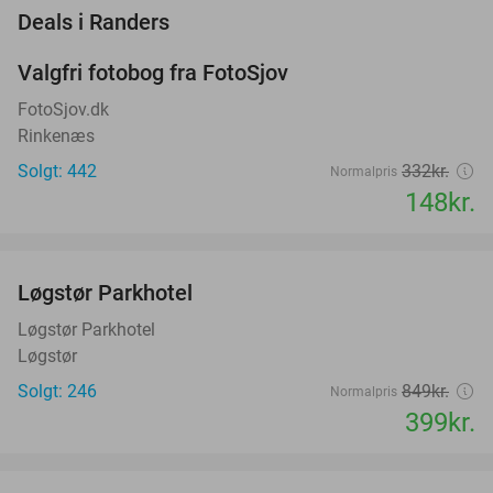
favorite_border
Deals i Randers
Valgfri fotobog fra FotoSjov
55%
FotoSjov.dk
Rinkenæs
Solgt: 442
332kr.
Normalpris
148kr.
favorite_border
Løgstør Parkhotel
53%
Løgstør Parkhotel
Løgstør
Solgt: 246
849kr.
Normalpris
399kr.
favorite_border