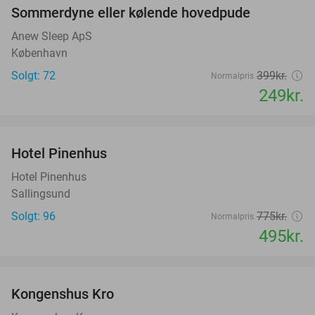
Sommerdyne eller kølende hovedpude
38%
Anew Sleep ApS
København
Solgt: 72
399kr.
Normalpris
249kr.
favorite_border
Hotel Pinenhus
36%
Hotel Pinenhus
Sallingsund
Solgt: 96
775kr.
Normalpris
495kr.
favorite_border
Kongenshus Kro