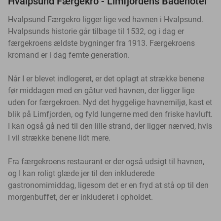
Hvalpsund Færgekro - Limfjordens Badehotel
Hvalpsund Færgekro ligger lige ved havnen i Hvalpsund.
Hvalpsunds historie går tilbage til 1532, og i dag er
færgekroens ældste bygninger fra 1913. Færgekroens
kromand er i dag femte generation.
Når I er blevet indlogeret, er det oplagt at strække benene
før middagen med en gåtur ved havnen, der ligger lige
uden for færgekroen. Nyd det hyggelige havnemiljø, kast et
blik på Limfjorden, og fyld lungerne med den friske havluft.
I kan også gå ned til den lille strand, der ligger nærved, hvis
I vil strække benene lidt mere.
Fra færgekroens restaurant er der også udsigt til havnen,
og I kan roligt glæde jer til den inkluderede
gastronomimiddag, ligesom det er en fryd at stå op til den
morgenbuffet, der er inkluderet i opholdet.