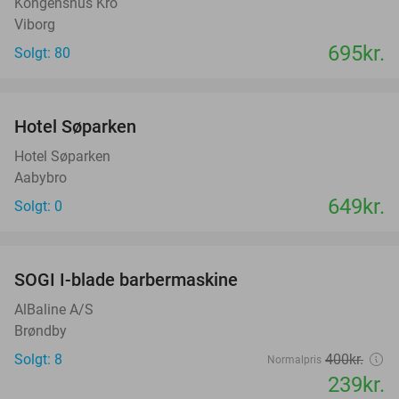
Kongenshus Kro
Viborg
695kr.
Solgt: 80
favorite_border
Hotel Søparken
Hotel Søparken
Aabybro
649kr.
Solgt: 0
favorite_border
SOGI I-blade barbermaskine
40%
AlBaline A/S
Brøndby
Solgt: 8
400kr.
Normalpris
239kr.