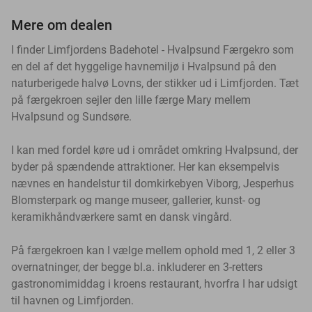
Mere om dealen
I finder Limfjordens Badehotel - Hvalpsund Færgekro som
en del af det hyggelige havnemiljø i Hvalpsund på den
naturberigede halvø Lovns, der stikker ud i Limfjorden. Tæt
på færgekroen sejler den lille færge Mary mellem
Hvalpsund og Sundsøre.
I kan med fordel køre ud i området omkring Hvalpsund, der
byder på spændende attraktioner. Her kan eksempelvis
nævnes en handelstur til domkirkebyen Viborg, Jesperhus
Blomsterpark og mange museer, gallerier, kunst- og
keramikhåndværkere samt en dansk vingård.
På færgekroen kan I vælge mellem ophold med 1, 2 eller 3
overnatninger, der begge bl.a. inkluderer en 3-retters
gastronomimiddag i kroens restaurant, hvorfra I har udsigt
til havnen og Limfjorden.