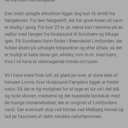
Den mest oplagte attraktion ligger dog kun få skridt fra
færgekroen. For den færgedrift, der har givet kroen sit navn
er stadig i gang. For kun 25 kr. pr. næse kan I komme på en
sejltur med færgen fra Hvalpsund til Sundsøre og tilbage
igen. På Sundsøre Havn finder i Brænderiet Limfjorden, der
holder åbent på udvalgte tidspunkter og efter aftale, så det
er muligt at købe deres gin, whisky, rom m.m. med hjem,
hvis I vil have et velsmagende minde om turen.
Vil I have mere frisk luft, så glæd jer over, at store dele af
halvøen Lovns, hvor Hvalpsund Færgekro ligger, er fredet
natur. Så der er rig mulighed for at tage en tur ud i det blå
og nyde skoven, markerne og det kuperede landskab med
de mange morænebakker, der er omgivet af Limfjordens
vand. Gør eventuelt stop ved klinten ved Melbjerg Hoved og
lad jer fascinere af dette smukke naturfænomen.