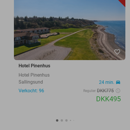
favorite_border
Hotel Pinenhus
Hotel Pinenhus
Sallingsund
24 min.
directions_car
Verkocht: 96
DKK775
Regulier
DKK495