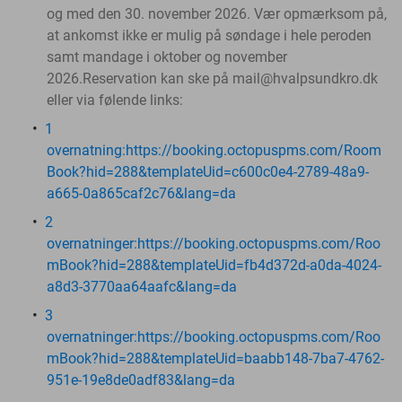
og med den 30. november 2026.
Vær opmærksom på,
at ankomst ikke er mulig på søndage i hele peroden
samt mandage i oktober og november
2026.Reservation kan ske på mail@hvalpsundkro.dk
eller via følende links:
1
overnatning:https://booking.octopuspms.com/Room
Book?hid=288&templateUid=c600c0e4-2789-48a9-
a665-0a865caf2c76&lang=da
2
overnatninger:https://booking.octopuspms.com/Roo
mBook?hid=288&templateUid=fb4d372d-a0da-4024-
a8d3-3770aa64aafc&lang=da
3
overnatninger:https://booking.octopuspms.com/Roo
mBook?hid=288&templateUid=baabb148-7ba7-4762-
951e-19e8de0adf83&lang=da