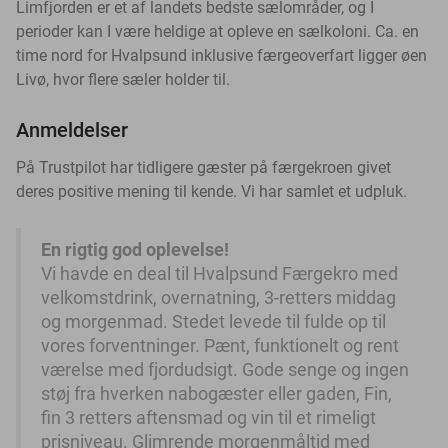
Limfjorden er et af landets bedste sælområder, og I
perioder kan I være heldige at opleve en sælkoloni. Ca. en
time nord for Hvalpsund inklusive færgeoverfart ligger øen
Livø, hvor flere sæler holder til.
Anmeldelser
På Trustpilot har tidligere gæster på færgekroen givet
deres positive mening til kende. Vi har samlet et udpluk.
En rigtig god oplevelse!
Vi havde en deal til Hvalpsund Færgekro med
velkomstdrink, overnatning, 3-retters middag
og morgenmad. Stedet levede til fulde op til
vores forventninger. Pænt, funktionelt og rent
værelse med fjordudsigt. Gode senge og ingen
støj fra hverken nabogæster eller gaden, Fin,
fin 3 retters aftensmad og vin til et rimeligt
prisniveau. Glimrende morgenmåltid med