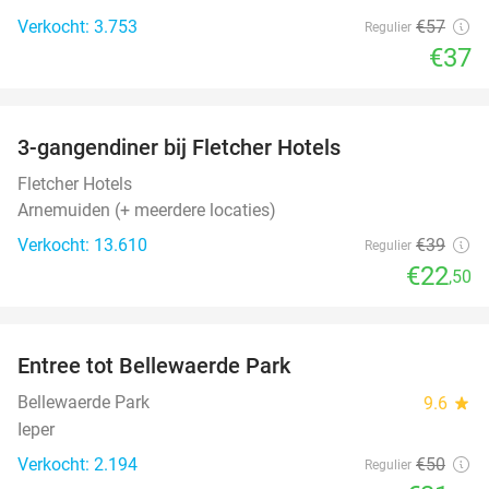
Verkocht: 3.753
€57
Regulier
€37
favorite_border
3-gangendiner bij Fletcher Hotels
42%
Fletcher Hotels
Arnemuiden (+ meerdere locaties)
Verkocht: 13.610
€39
Regulier
€22
,50
favorite_border
Entree tot Bellewaerde Park
38%
Bellewaerde Park
9.6
star
Ieper
Verkocht: 2.194
€50
Regulier