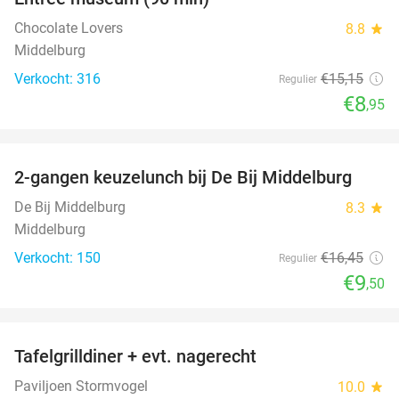
41%
Chocolate Lovers
8.8
star
Middelburg
Verkocht: 316
€15
,15
Regulier
€8
,95
favorite_border
2-gangen keuzelunch bij De Bij Middelburg
42%
De Bij Middelburg
8.3
star
Middelburg
Verkocht: 150
€16
,45
Regulier
€9
,50
favorite_border
Tafelgrilldiner + evt. nagerecht
36%
Paviljoen Stormvogel
10.0
star