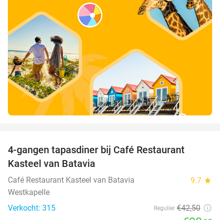
favorite_border
4-gangen tapasdiner bij Café Restaurant
32%
Kasteel van Batavia
Café Restaurant Kasteel van Batavia
9.7
star
Westkapelle
Verkocht: 315
€42
,50
Regulier