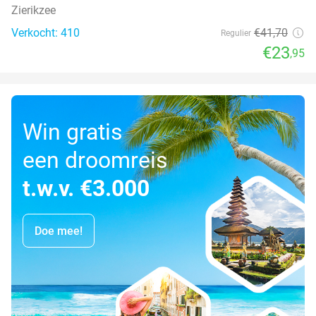
Zierikzee
Verkocht: 410
€41
,70
Regulier
€23
,95
Win gratis
een droomreis
t.w.v. €3.000
Doe mee!