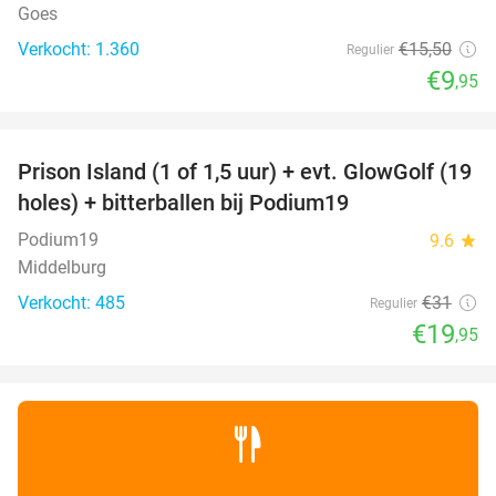
Goes
Verkocht: 1.360
€15
,50
Regulier
€9
,95
favorite_border
Prison Island (1 of 1,5 uur) + evt. GlowGolf (19
36%
holes) + bitterballen bij Podium19
Podium19
9.6
star
Middelburg
Verkocht: 485
€31
Regulier
€19
,95