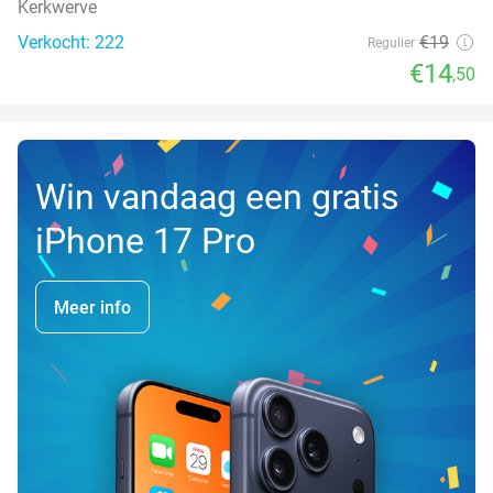
Kerkwerve
Verkocht: 222
€19
Regulier
€14
,50
Win vandaag een gratis
iPhone 17 Pro
Meer info