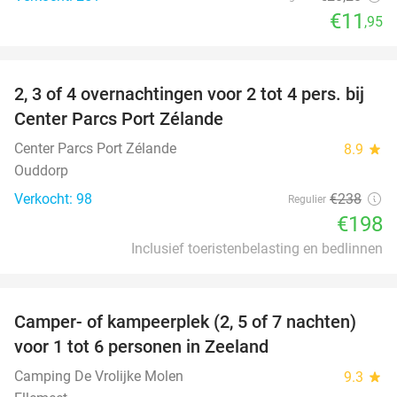
€11
,95
favorite_border
2, 3 of 4 overnachtingen voor 2 tot 4 pers. bij
17%
Center Parcs Port Zélande
Center Parcs Port Zélande
8.9
star
Ouddorp
Verkocht: 98
€238
Regulier
€198
Inclusief toeristenbelasting en bedlinnen
favorite_border
Camper- of kampeerplek (2, 5 of 7 nachten)
35%
voor 1 tot 6 personen in Zeeland
Camping De Vrolijke Molen
9.3
star