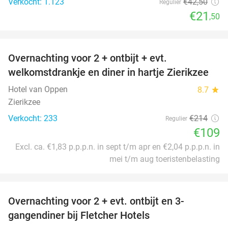
Verkocht: 1.123
€42
,50
Regulier
€21
,50
favorite_border
Overnachting voor 2 + ontbijt + evt.
49%
welkomstdrankje en diner in hartje Zierikzee
Hotel van Oppen
8.7
star
Zierikzee
Verkocht: 233
€214
Regulier
€109
Excl. ca. €1,83 p.p.p.n. in sept t/m apr en €2,04 p.p.p.n. in
mei t/m aug toeristenbelasting
favorite_border
Overnachting voor 2 + evt. ontbijt en 3-
gangendiner bij Fletcher Hotels