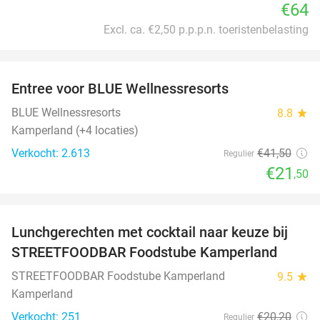
€64
Excl. ca. €2,50 p.p.p.n. toeristenbelasting
favorite_border
Entree voor BLUE Wellnessresorts
48%
BLUE Wellnessresorts
8.8
star
Kamperland (+4 locaties)
Verkocht: 2.613
€41
,50
Regulier
€21
,50
favorite_border
Lunchgerechten met cocktail naar keuze bij
41%
STREETFOODBAR Foodstube Kamperland
STREETFOODBAR Foodstube Kamperland
9.5
star
Kamperland
Verkocht: 251
€20
,20
Regulier