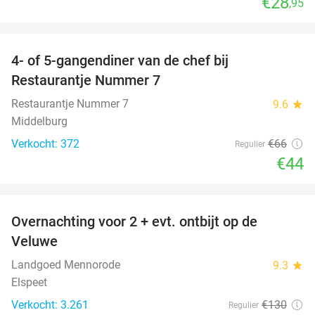
€28
,95
favorite_border
4- of 5-gangendiner van de chef bij
33%
Restaurantje Nummer 7
Restaurantje Nummer 7
9.6
star
Middelburg
Verkocht: 372
€66
Regulier
€44
favorite_border
Overnachting voor 2 + evt. ontbijt op de
51%
Veluwe
Landgoed Mennorode
9.3
star
Elspeet
Verkocht: 3.261
€130
Regulier