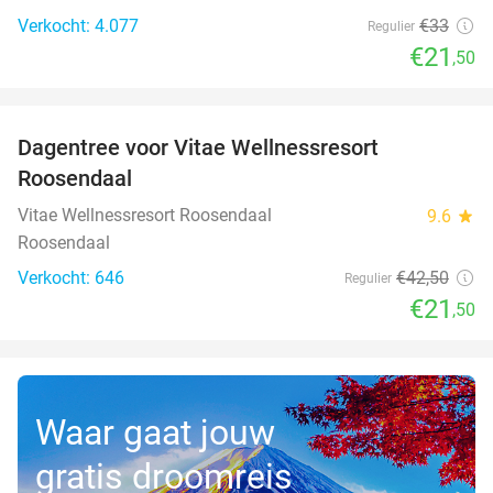
Verkocht: 4.077
€33
Regulier
€21
,50
favorite_border
Dagentree voor Vitae Wellnessresort
49%
Roosendaal
Vitae Wellnessresort Roosendaal
9.6
star
Roosendaal
Verkocht: 646
€42
,50
Regulier
€21
,50
Waar gaat jouw
gratis droomreis