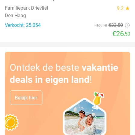
21%
Familiepark Drievliet
9.2
star
Den Haag
Verkocht: 25.054
€33
,50
Regulier
€26
,50
Ontdek de beste
vakantie
deals in eigen land
!
Bekijk hier