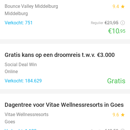
Bounce Valley Middelburg
9.4
star
Middelburg
Verkocht: 751
€21
,95
Regulier
€10
,95
favorite_border
Gratis kans op een droomreis t.w.v. €3.000
Social Deal Win
Online
Gratis
Verkocht: 184.629
favorite_border
Dagentree voor Vitae Wellnessresorts in Goes
49%
Vitae Wellnessresorts
9.6
star
Goes