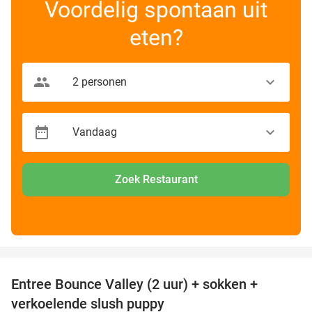
Voordelig spontaan uit
eten?
Zoek Restaurant
favorite_border
Entree Bounce Valley (2 uur) + sokken +
50%
verkoelende slush puppy