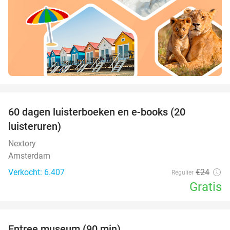
favorite_border
100%
60 dagen luisterboeken en e-books (20
luisteruren)
Nextory
Amsterdam
Verkocht: 6.407
€24
Regulier
Gratis
favorite_border
Entree museum (90 min)