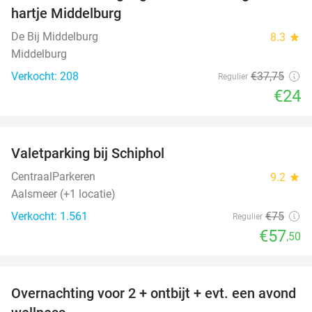
hartje Middelburg
De Bij Middelburg
8.3
star
Middelburg
Verkocht: 208
€37
,75
Regulier
€24
favorite_border
Valetparking bij Schiphol
23%
CentraalParkeren
9.2
star
Aalsmeer (+1 locatie)
Verkocht: 1.561
€75
Regulier
€57
,50
favorite_border
Overnachting voor 2 + ontbijt + evt. een avond
21%