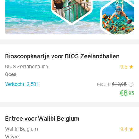
favorite_border
Bioscoopkaartje voor BIOS Zeelandhallen
31%
BIOS Zeelandhallen
9.5
star
Goes
Verkocht: 2.531
€12
,95
Regulier
€8
,95
favorite_border
Entree voor Walibi Belgium
35%
Walibi Belgium
9.4
star
Wavre