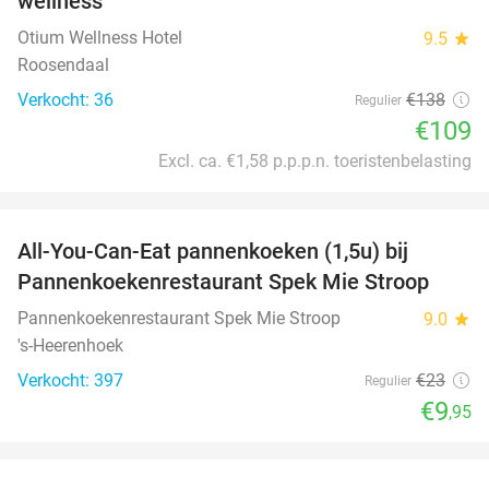
wellness
Otium Wellness Hotel
9.5
star
Roosendaal
Verkocht: 36
€138
Regulier
€109
Excl. ca. €1,58 p.p.p.n. toeristenbelasting
favorite_border
All-You-Can-Eat pannenkoeken (1,5u) bij
57%
Pannenkoekenrestaurant Spek Mie Stroop
Pannenkoekenrestaurant Spek Mie Stroop
9.0
star
's-Heerenhoek
Verkocht: 397
€23
Regulier
€9
,95
favorite_border