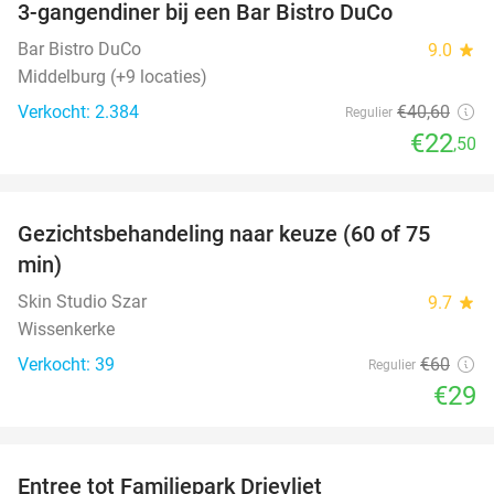
3-gangendiner bij een Bar Bistro DuCo
45%
Bar Bistro DuCo
9.0
star
Middelburg (+9 locaties)
Verkocht: 2.384
€40
,60
Regulier
€22
,50
favorite_border
Gezichtsbehandeling naar keuze (60 of 75
52%
min)
Skin Studio Szar
9.7
star
Wissenkerke
Verkocht: 39
€60
Regulier
€29
favorite_border
Entree tot Familiepark Drievliet