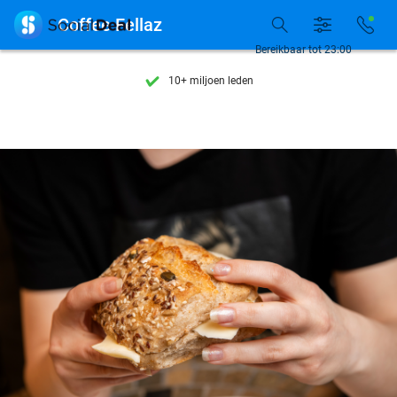
Ontdek 15.000+ deals

Coffee Fellaz
7 dagen per week beschikbaar
Bereikbaar tot 23:00
10+ miljoen leden
9,4
op basis van
206.057 reviews
Ontdek 15.000+ deals
7 dagen per week beschikbaar
10+ miljoen leden