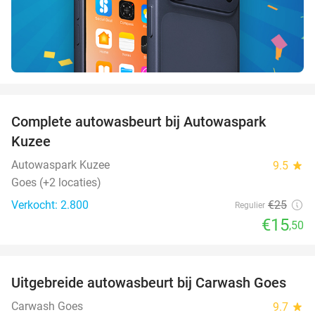
favorite_border
Complete autowasbeurt bij Autowaspark
38%
Kuzee
Autowaspark Kuzee
9.5
star
Goes (+2 locaties)
Verkocht: 2.800
€25
Regulier
€15
,50
favorite_border
Uitgebreide autowasbeurt bij Carwash Goes
36%
Carwash Goes
9.7
star