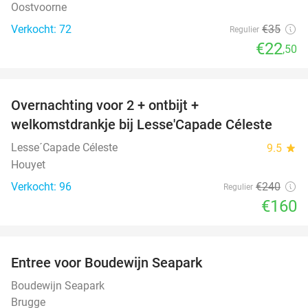
Oostvoorne
Verkocht: 72
€35
Regulier
€22
,50
favorite_border
Overnachting voor 2 + ontbijt +
33%
welkomstdrankje bij Lesse'Capade Céleste
Lesse´Capade Céleste
9.5
star
Houyet
Verkocht: 96
€240
Regulier
€160
favorite_border
Entree voor Boudewijn Seapark
35%
Boudewijn Seapark
Brugge