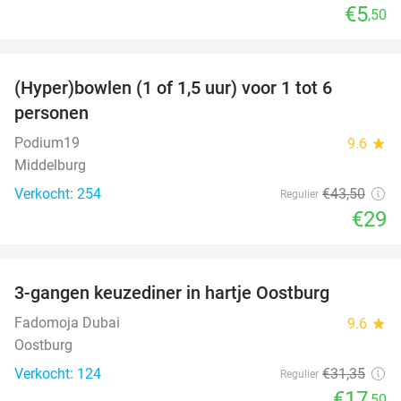
€5
,50
favorite_border
(Hyper)bowlen (1 of 1,5 uur) voor 1 tot 6
33%
personen
Podium19
9.6
star
Middelburg
Verkocht: 254
€43
,50
Regulier
€29
favorite_border
3-gangen keuzediner in hartje Oostburg
44%
Fadomoja Dubai
9.6
star
Oostburg
Verkocht: 124
€31
,35
Regulier
€17
,50