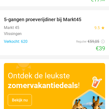
favorite_border
5-gangen proeverijdiner bij Markt45
34%
Markt 45
9.5
star
Vlissingen
Verkocht: 620
€59
,05
Regulier
€39
Ontdek de leukste
zomervakantiedeals
!
Bekijk nu