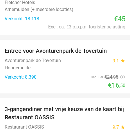
Fletcher Hotels
Arnemuiden (+ meerdere locaties)
€45
Verkocht: 18.118
Excl. ca. €3 p.p.p.n. toeristenbelasting
favorite_border
Entree voor Avonturenpark de Tovertuin
34%
Avonturenpark de Tovertuin
9.1
star
Hoogerheide
Verkocht: 8.390
€24
,95
Regulier
€16
,50
favorite_border
3-gangendiner met vrije keuze van de kaart bij
43%
Restaurant OASSIS
Restaurant OASSIS
9.7
star