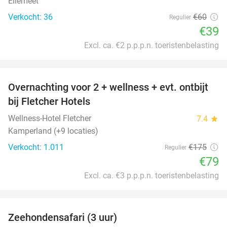
Ellemeet
Verkocht: 36
€60
Regulier
€39
Excl. ca. €2 p.p.p.n. toeristenbelasting
favorite_border
Overnachting voor 2 + wellness + evt. ontbijt
55%
bij Fletcher Hotels
Wellness-Hotel Fletcher
7.4
star
Kamperland (+9 locaties)
Verkocht: 1.011
€175
Regulier
€79
Excl. ca. €3 p.p.p.n. toeristenbelasting
favorite_border
Zeehondensafari (3 uur)
32%