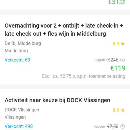
€31
,20
favorite_border
Overnachting voor 2 + ontbijt + late check-in +
52%
late check-out + fles wijn in Middelburg
De Bij Middelburg
8.3
star
Middelburg
Verkocht: 63
€246
Regulier
€119
Excl. ca. €2,75 p.p.p.n. toeristenbelasting
favorite_border
Activiteit naar keuze bij DOCK Vlissingen
27%
DOCK Vlissingen
8.8
star
Vlissingen
Verkocht: 498
€7
,50
Regulier