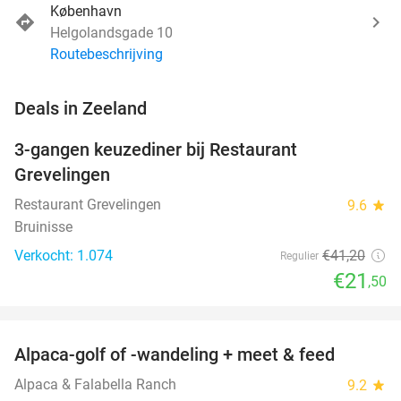
København
Helgolandsgade 10
Routebeschrijving
favorite_border
Deals in Zeeland
3-gangen keuzediner bij Restaurant
48%
Grevelingen
Restaurant Grevelingen
9.6
star
Bruinisse
Verkocht: 1.074
€41
,20
Regulier
€21
,50
favorite_border
Alpaca-golf of -wandeling + meet & feed
24%
Alpaca & Falabella Ranch
9.2
star