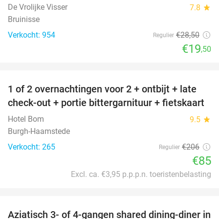
De Vrolijke Visser
7.8
star
Bruinisse
Verkocht: 954
€28
,50
Regulier
€19
,50
favorite_border
1 of 2 overnachtingen voor 2 + ontbijt + late
59%
check-out + portie bittergarnituur + fietskaart
Hotel Bom
9.5
star
Burgh-Haamstede
Verkocht: 265
€206
Regulier
€85
Excl. ca. €3,95 p.p.p.n. toeristenbelasting
favorite_border
Aziatisch 3- of 4-gangen shared dining-diner in
36%