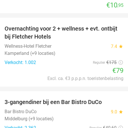
€10
,95
favorite_border
Overnachting voor 2 + wellness + evt. ontbijt
55%
bij Fletcher Hotels
Wellness-Hotel Fletcher
7.4
star
Kamperland (+9 locaties)
Verkocht: 1.002
€175
Regulier
€79
Excl. ca. €3 p.p.p.n. toeristenbelasting
favorite_border
3-gangendiner bij een Bar Bistro DuCo
45%
Bar Bistro DuCo
9.0
star
Middelburg (+9 locaties)
Verkocht: 2.362
€40
,60
Regulier