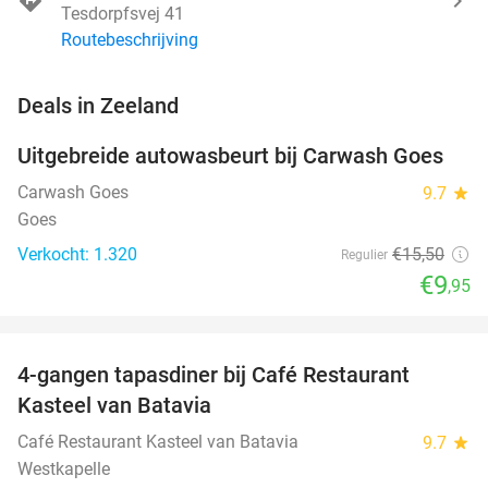
Tesdorpfsvej 41
Routebeschrijving
favorite_border
Deals in Zeeland
Uitgebreide autowasbeurt bij Carwash Goes
36%
Carwash Goes
9.7
star
Goes
Verkocht: 1.320
€15
,50
Regulier
€9
,95
favorite_border
4-gangen tapasdiner bij Café Restaurant
32%
Kasteel van Batavia
Café Restaurant Kasteel van Batavia
9.7
star
Westkapelle