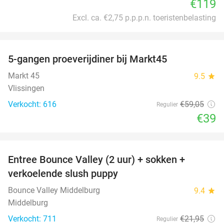
€119
Excl. ca. €2,75 p.p.p.n. toeristenbelasting
favorite_border
5-gangen proeverijdiner bij Markt45
34%
Markt 45
9.5
star
Vlissingen
Verkocht: 616
€59
,05
Regulier
€39
favorite_border
Entree Bounce Valley (2 uur) + sokken +
50%
verkoelende slush puppy
Bounce Valley Middelburg
9.4
star
Middelburg
Verkocht: 711
€21
,95
Regulier