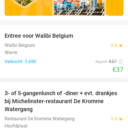
favorite_border
Entree voor Walibi Belgium
35%
Walibi Belgium
9.4
star
Wavre
Verkocht: 3.690
€57
Regulier
€37
favorite_border
3- of 5-gangenlunch of -diner + evt. drankjes
16%
bij Michelinster-restaurant De Kromme
Watergang
Restaurant De Kromme Watergang
9.9
star
Hoofdplaat