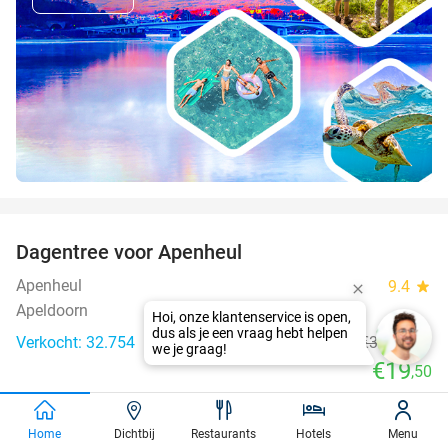
favorite_border
Dagentree voor Apenheul
36%
Apenheul
9.4
star
Apeldoorn
Verkocht: 32.754
€30
,50
Regulier
€19
,50
favorite_border
Home
Dichtbij
Restaurants
Hotels
Menu