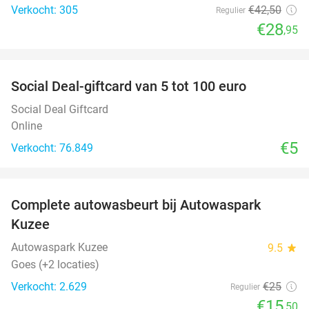
Verkocht: 305
€42
,50
Regulier
€28
,95
favorite_border
Social Deal-giftcard van 5 tot 100 euro
Social Deal Giftcard
Online
€5
Verkocht: 76.849
favorite_border
Complete autowasbeurt bij Autowaspark
38%
Kuzee
Autowaspark Kuzee
9.5
star
Goes (+2 locaties)
Verkocht: 2.629
€25
Regulier
€15
,50