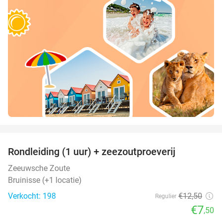
favorite_border
Rondleiding (1 uur) + zeezoutproeverij
40%
Zeeuwsche Zoute
Bruinisse (+1 locatie)
Verkocht: 198
€12
,50
Regulier
€7
,50