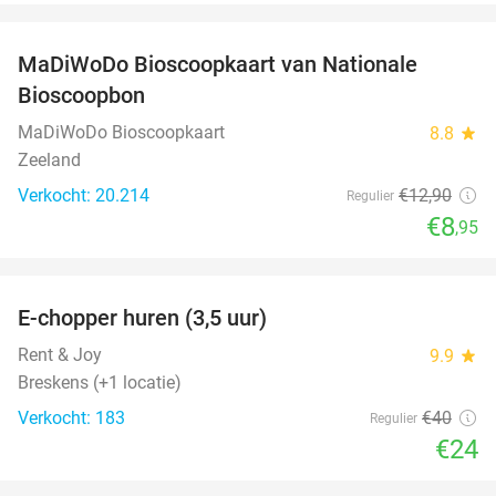
favorite_border
MaDiWoDo Bioscoopkaart van Nationale
31%
Bioscoopbon
MaDiWoDo Bioscoopkaart
8.8
star
Zeeland
Verkocht: 20.214
€12
,90
Regulier
€8
,95
favorite_border
E-chopper huren (3,5 uur)
40%
Rent & Joy
9.9
star
Breskens (+1 locatie)
Verkocht: 183
€40
Regulier
€24
favorite_border