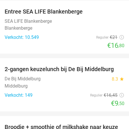
Entree SEA LIFE Blankenberge
20%
SEA LIFE Blankenberge
Blankenberge
Verkocht: 10.549
€21
Regulier
€16
,80
favorite_border
2-gangen keuzelunch bij De Bij Middelburg
42%
De Bij Middelburg
8.3
star
Middelburg
Verkocht: 149
€16
,45
Regulier
€9
,50
favorite_border
Broodje + smoothie of milkshake naar keuze