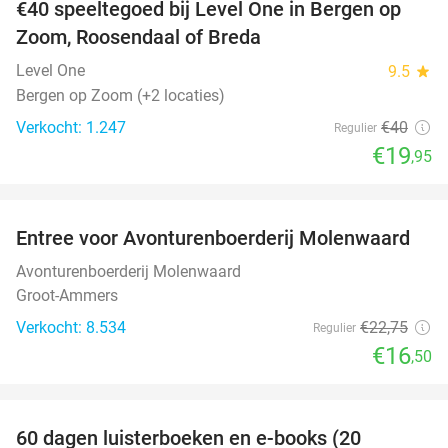
€40 speeltegoed bij Level One in Bergen op
50%
Zoom, Roosendaal of Breda
Level One
9.5
star
Bergen op Zoom (+2 locaties)
Verkocht: 1.247
€40
Regulier
€19
,95
favorite_border
Entree voor Avonturenboerderij Molenwaard
27%
Avonturenboerderij Molenwaard
Groot-Ammers
Verkocht: 8.534
€22
,75
Regulier
€16
,50
favorite_border
100%
60 dagen luisterboeken en e-books (20