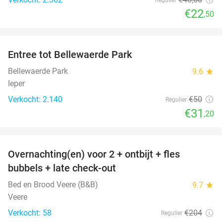
€22
,50
favorite_border
Entree tot Bellewaerde Park
38%
Bellewaerde Park
9.6
star
Ieper
Verkocht: 2.140
€50
Regulier
€31
,20
favorite_border
Overnachting(en) voor 2 + ontbijt + fles
42%
bubbels + late check-out
Bed en Brood Veere (B&B)
9.7
star
Veere
Verkocht: 58
€204
Regulier