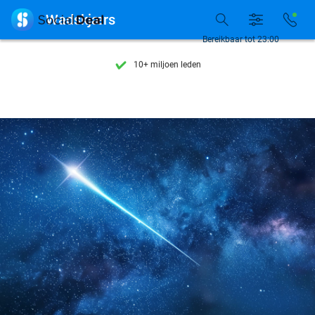
Ontdek 15.000+ deals

Wadskjærs
7 dagen per week beschikbaar
Bereikbaar tot 23:00
10+ miljoen leden
9,4
op basis van
205.886 reviews
Ontdek 15.000+ deals
7 dagen per week beschikbaar
10+ miljoen leden