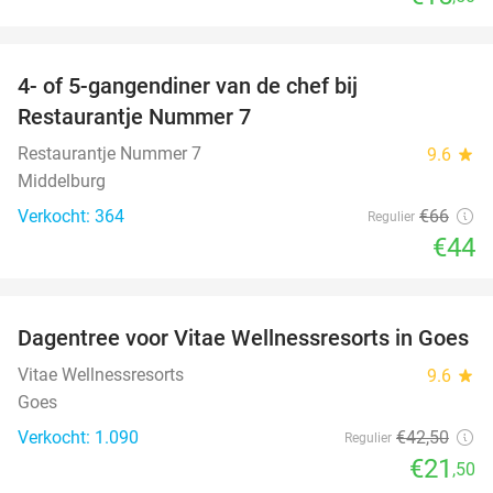
favorite_border
4- of 5-gangendiner van de chef bij
33%
Restaurantje Nummer 7
Restaurantje Nummer 7
9.6
star
Middelburg
Verkocht: 364
€66
Regulier
€44
favorite_border
Dagentree voor Vitae Wellnessresorts in Goes
49%
Vitae Wellnessresorts
9.6
star
Goes
Verkocht: 1.090
€42
,50
Regulier
€21
,50