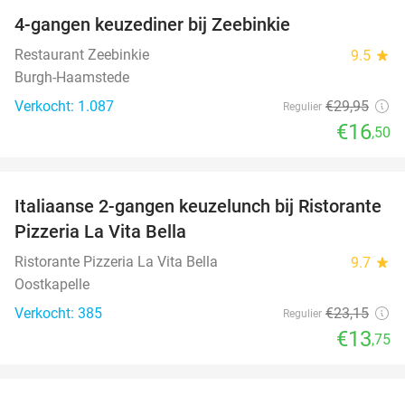
4-gangen keuzediner bij Zeebinkie
45%
Restaurant Zeebinkie
9.5
star
Burgh-Haamstede
Verkocht: 1.087
€29
,95
Regulier
€16
,50
favorite_border
Italiaanse 2-gangen keuzelunch bij Ristorante
41%
Pizzeria La Vita Bella
Ristorante Pizzeria La Vita Bella
9.7
star
Oostkapelle
Verkocht: 385
€23
,15
Regulier
€13
,75
favorite_border