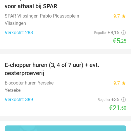
36%
voor afhaal bij SPAR
SPAR Vlissingen Pablo Picassoplein
9.7
star
Vlissingen
Verkocht: 283
€8
,15
Regulier
€5
,25
favorite_border
E-chopper huren (3, 4 of 7 uur) + evt.
39%
oesterproeverij
E-scooter huren Yerseke
9.7
star
Yerseke
Verkocht: 389
€35
Regulier
€21
,50