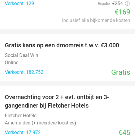
Verkocht: 129
€254
Regulier
€169
Inclusief alle bijkomende kosten
favorite_border
Gratis kans op een droomreis t.w.v. €3.000
Social Deal Win
Online
Gratis
Verkocht: 182.752
favorite_border
Overnachting voor 2 + evt. ontbijt en 3-
gangendiner bij Fletcher Hotels
Fletcher Hotels
Arnemuiden (+ meerdere locaties)
€45
Verkocht: 17.972