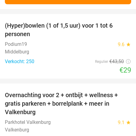
favorite_border
(Hyper)bowlen (1 of 1,5 uur) voor 1 tot 6
33%
personen
Podium19
9.6
star
Middelburg
Verkocht: 250
€43
,50
Regulier
€29
favorite_border
Overnachting voor 2 + ontbijt + wellness +
33%
gratis parkeren + borrelplank + meer in
Valkenburg
Parkhotel Valkenburg
9.1
star
Valkenburg