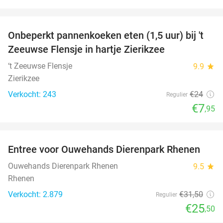
favorite_border
Onbeperkt pannenkoeken eten (1,5 uur) bij 't
67%
Zeeuwse Flensje in hartje Zierikzee
‘t Zeeuwse Flensje
9.9
star
Zierikzee
Verkocht: 243
€24
Regulier
€7
,95
favorite_border
Entree voor Ouwehands Dierenpark Rhenen
19%
Ouwehands Dierenpark Rhenen
9.5
star
Rhenen
Verkocht: 2.879
€31
,50
Regulier
€25
,50