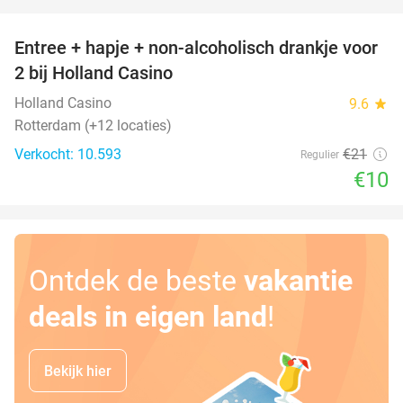
favorite_border
Entree + hapje + non-alcoholisch drankje voor
52%
2 bij Holland Casino
Holland Casino
9.6
star
Rotterdam (+12 locaties)
Verkocht: 10.593
€21
Regulier
€10
Ontdek de beste
vakantie
deals in eigen land
!
Bekijk hier