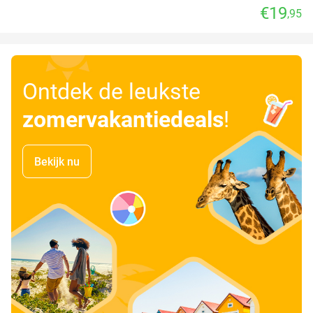
€19
,95
Ontdek de leukste
zomervakantiedeals
!
Bekijk nu