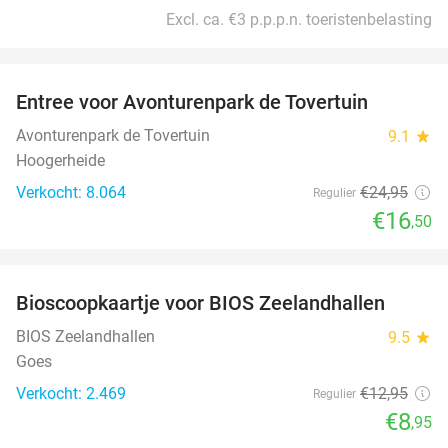
Excl. ca. €3 p.p.p.n. toeristenbelasting
favorite_border
Entree voor Avonturenpark de Tovertuin
34%
Avonturenpark de Tovertuin
9.1
star
Hoogerheide
Verkocht: 8.064
€24
,95
Regulier
€16
,50
favorite_border
Bioscoopkaartje voor BIOS Zeelandhallen
31%
BIOS Zeelandhallen
9.5
star
Goes
Verkocht: 2.469
€12
,95
Regulier
€8
,95