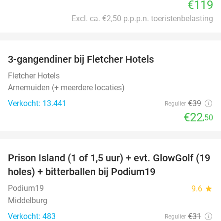
€119
Excl. ca. €2,50 p.p.p.n. toeristenbelasting
favorite_border
3-gangendiner bij Fletcher Hotels
42%
Fletcher Hotels
Arnemuiden (+ meerdere locaties)
Verkocht: 13.441
€39
Regulier
€22
,50
favorite_border
Prison Island (1 of 1,5 uur) + evt. GlowGolf (19
36%
holes) + bitterballen bij Podium19
Podium19
9.6
star
Middelburg
Verkocht: 483
€31
Regulier