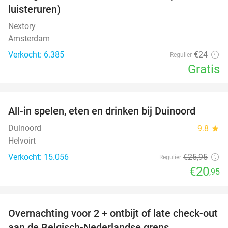
luisteruren)
Nextory
Amsterdam
Verkocht: 6.385
€24
Regulier
Gratis
favorite_border
All-in spelen, eten en drinken bij Duinoord
19%
Duinoord
9.8
star
Helvoirt
Verkocht: 15.056
€25
,95
Regulier
€20
,95
favorite_border
Overnachting voor 2 + ontbijt of late check-out
45%
aan de Belgisch-Nederlandse grens