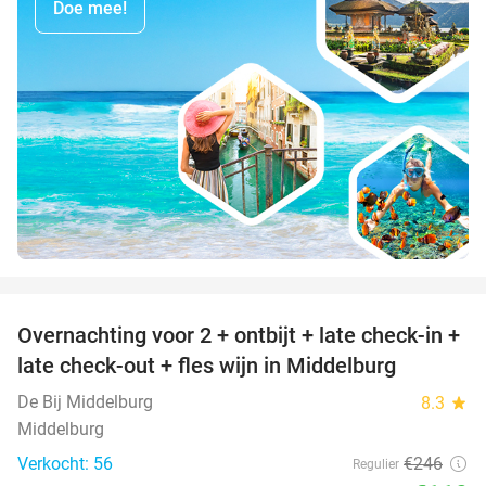
Doe mee!
favorite_border
Overnachting voor 2 + ontbijt + late check-in +
52%
late check-out + fles wijn in Middelburg
De Bij Middelburg
8.3
star
Middelburg
Verkocht: 56
€246
Regulier