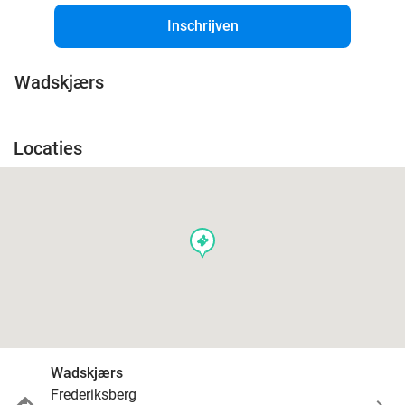
Inschrijven
Wadskjærs
Locaties
events
Wadskjærs
Frederiksberg