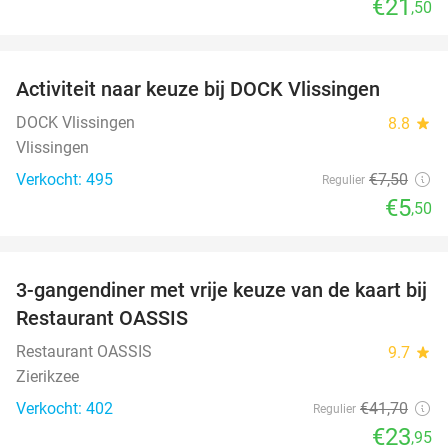
€21
,50
favorite_border
Activiteit naar keuze bij DOCK Vlissingen
27%
DOCK Vlissingen
8.8
star
Vlissingen
Verkocht: 495
€7
,50
Regulier
€5
,50
favorite_border
3-gangendiner met vrije keuze van de kaart bij
43%
Restaurant OASSIS
Restaurant OASSIS
9.7
star
Zierikzee
Verkocht: 402
€41
,70
Regulier
€23
,95