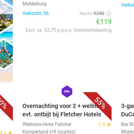
Middelburg
Verko
Verkocht: 56
€246
Regulier
€119
Excl. ca. €2,75 p.p.p.n. toeristenbelasting
favorite_border
favorite_border
hexagon
hotel
0%
55%
 +
Overnachting voor 2 + wellness +
3-ga
evt. ontbijt bij Fletcher Hotels
DuC
Wellness-Hotel Fletcher
Bar B
7.4
star
Kamperland (+9 locaties)
Midde
9.4
star