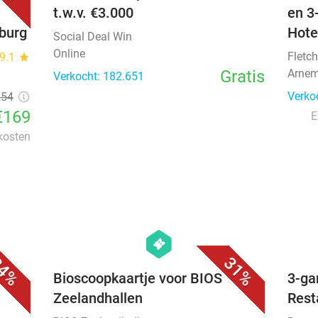
t.w.v. €3.000
en 3
nburg
Hote
Social Deal Win
Online
Fletch
9.1
star
Gratis
Arnem
Verkocht: 182.651
Verko
254
€169
E
 kosten
favorite_border
favorite_border
hexagon
events
4%
31%
e
Bioscoopkaartje voor BIOS
3-ga
Zeelandhallen
Rest