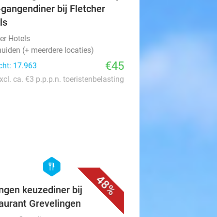
-gangendiner bij Fletcher
ls
er Hotels
uiden (+ meerdere locaties)
€45
cht: 17.963
xcl. ca. €3 p.p.p.n. toeristenbelasting
favorite_border
hexagon
food
48%
ngen keuzediner bij
aurant Grevelingen