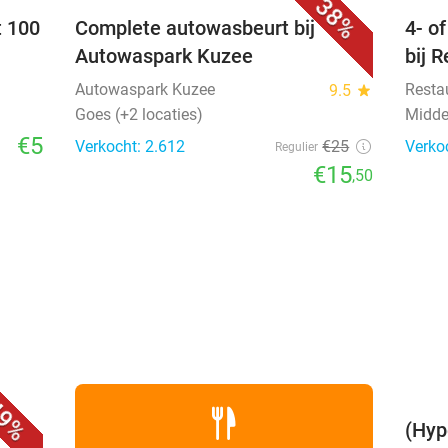
38%
t 100
Complete autowasbeurt bij
4- o
Autowaspark Kuzee
bij 
Autowaspark Kuzee
Resta
9.5
star
Goes (+2 locaties)
Midde
€5
Verkocht: 2.612
€25
Verko
Regulier
€15
,50
favorite_border
9%
(Hyp