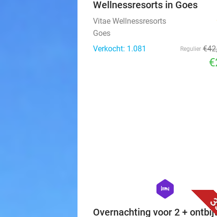
Wellnessresorts in Goes
Vitae Wellnessresorts
Goes
Verkocht: 1.081
€42
Regulier
€
hexagon
hotel
3
Overnachting voor 2 + ontbijt