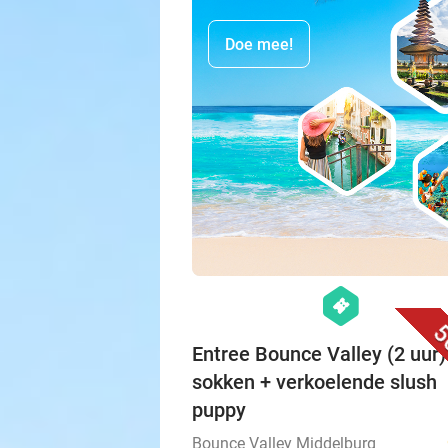
Doe mee!
hexagon
events
5
Entree Bounce Valley (2 uur)
sokken + verkoelende slush
puppy
Bounce Valley Middelburg