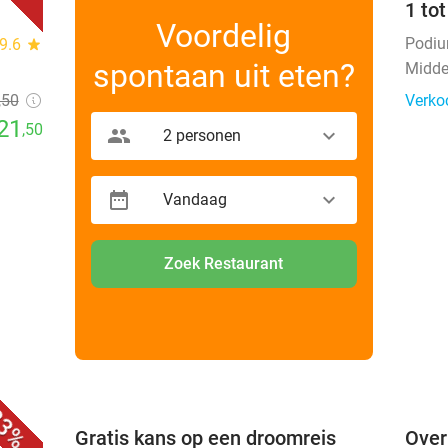
1 to
Voordelig
Podi
9.6
star
spontaan uit eten?
Midde
,50
Verko
21
,50
2 personen
Vandaag
Zoek Restaurant
favorite_border
favorite_border
3%
 +
Gratis kans op een droomreis
Over