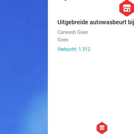
hexago
store
Uitgebreide autowasbeurt b
Carwash Goes
Goes
Verkocht: 1.312
hexagon
store