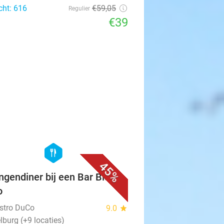
cht: 616
€59
,05
Regulier
€39
favorite_border
hexagon
food
45%
ngendiner bij een Bar Bistro
o
istro DuCo
9.0
star
lburg (+9 locaties)