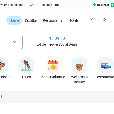
 week beschikbaar
10+ miljoen leden
Home
Dichtbij
Restaurants
Hotels
10:01:19
keyboard_arrow_down
tot de nieuwe Social Deals
Drinken
Uitjes
Zomervakantie
Wellness &
Overnacht
Beauty