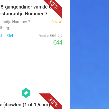
33%
f 5-gangendiner van de chef
Restaurantje Nummer 7
urantje Nummer 7
9.6
star
lburg
cht: 364
€66
Regulier
€44
favorite_border
hexagon
events
33%
er)bowlen (1 of 1,5 uur) voor