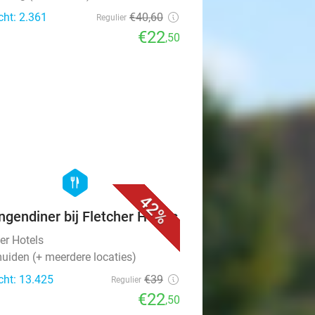
cht: 2.361
€40
,60
Regulier
€22
,50
favorite_border
hexagon
food
42%
ngendiner bij Fletcher Hotels
er Hotels
uiden (+ meerdere locaties)
cht: 13.425
€39
Regulier
€22
,50