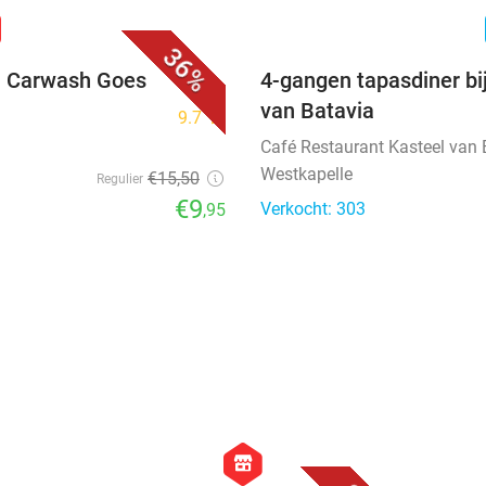
favorite_border
n
36%
ij Carwash Goes
4-gangen tapasdiner bi
van Batavia
9.7
star
Café Restaurant Kasteel van 
Westkapelle
€15
,50
Regulier
€9
Verkocht: 303
,95
favorite_border
favorite_border
hexagon
store