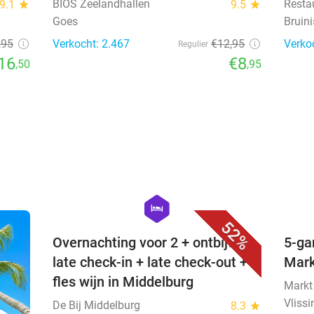
BIOS Zeelandhallen
Resta
9.1
star
9.5
star
Goes
Bruin
,95
Verkocht: 2.467
€12
,95
Verko
Regulier
16
€8
,50
,95
favorite_border
hexagon
hotel
52%
Overnachting voor 2 + ontbijt +
5-ga
late check-in + late check-out +
Mar
fles wijn in Middelburg
Markt
Vliss
De Bij Middelburg
8.3
star