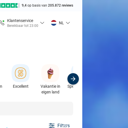
9,4
op basis van
205.872 reviews
Klantenservice
NL
Bereikbaar tot 23:00
en
Excellent
Vakantie in
Speciaalzaken
Sport
eigen land
& Auto's
Filters