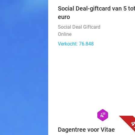
Social Deal-giftcard van 5 to
euro
Social Deal Giftcard
Online
Verkocht: 76.848
hexagon
wellness
4
Dagentree voor Vitae