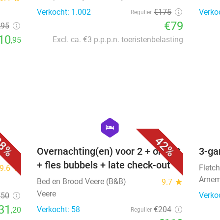
Verkocht: 1.002
€175
Verko
Regulier
€79
,95
10
Excl. ca. €3 p.p.p.n. toeristenbelasting
,95
favorite_border
favorite_border
hexagon
hotel
8%
42%
Overnachting(en) voor 2 + ontbijt
3-ga
+ fles bubbels + late check-out
Fletch
9.6
star
Arnem
Bed en Brood Veere (B&B)
9.7
star
Veere
Verko
€50
31
Verkocht: 58
€204
,20
Regulier