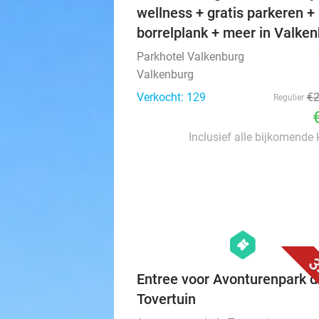
wellness + gratis parkeren +
borrelplank + meer in Valke
Parkhotel Valkenburg
Valkenburg
Verkocht: 129
€
Regulier
Inclusief alle bijkomende
hexagon
events
3
Entree voor Avonturenpark d
Tovertuin