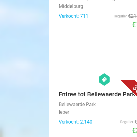
Middelburg
Verkocht: 711
€21
Regulier
€
hexagon
events
3
Entree tot Bellewaerde Park
Bellewaerde Park
Ieper
Verkocht: 2.140
Regulier
€