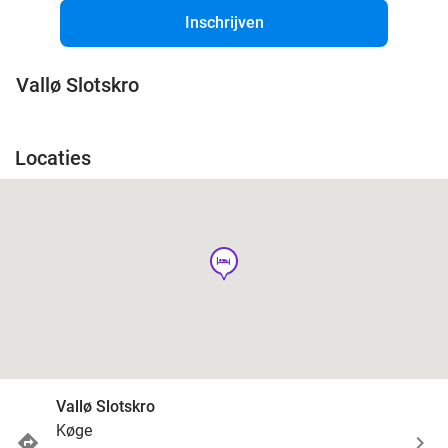
Inschrijven
Vallø Slotskro
Locaties
hotel
Vallø Slotskro
Køge