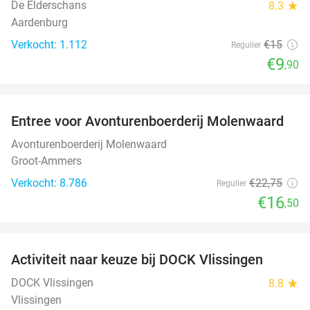
De Elderschans
8.3
star
Aardenburg
Verkocht: 1.112
€15
Regulier
€9
,90
favorite_border
Entree voor Avonturenboerderij Molenwaard
27%
Avonturenboerderij Molenwaard
Groot-Ammers
Verkocht: 8.786
€22
,75
Regulier
€16
,50
favorite_border
Activiteit naar keuze bij DOCK Vlissingen
27%
DOCK Vlissingen
8.8
star
Vlissingen