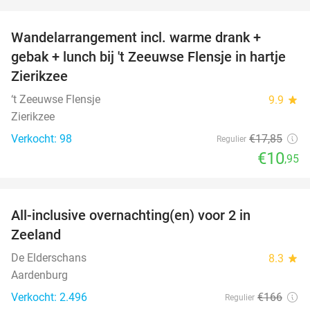
favorite_border
Wandelarrangement incl. warme drank +
39%
gebak + lunch bij 't Zeeuwse Flensje in hartje
Zierikzee
‘t Zeeuwse Flensje
9.9
star
Zierikzee
Verkocht: 98
€17
,85
Regulier
€10
,95
favorite_border
All-inclusive overnachting(en) voor 2 in
40%
Zeeland
De Elderschans
8.3
star
Aardenburg
Verkocht: 2.496
€166
Regulier