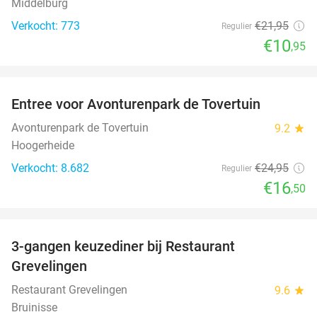
Middelburg
Verkocht: 773
€21
,95
Regulier
€10
,95
favorite_border
Entree voor Avonturenpark de Tovertuin
34%
Avonturenpark de Tovertuin
9.2
star
Hoogerheide
Verkocht: 8.682
€24
,95
Regulier
€16
,50
favorite_border
3-gangen keuzediner bij Restaurant
48%
Grevelingen
Restaurant Grevelingen
9.6
star
Bruinisse