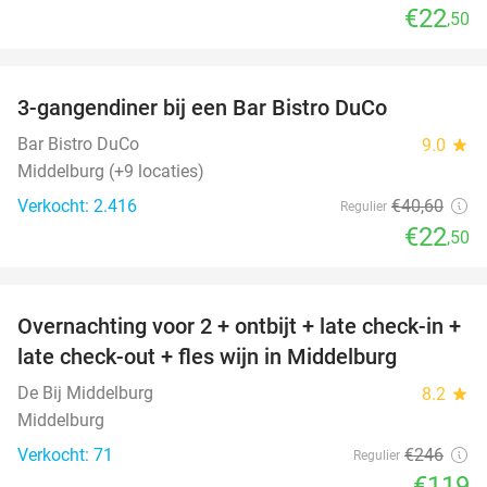
€22
,50
favorite_border
3-gangendiner bij een Bar Bistro DuCo
45%
Bar Bistro DuCo
9.0
star
Middelburg (+9 locaties)
Verkocht: 2.416
€40
,60
Regulier
€22
,50
favorite_border
Overnachting voor 2 + ontbijt + late check-in +
52%
late check-out + fles wijn in Middelburg
De Bij Middelburg
8.2
star
Middelburg
Verkocht: 71
€246
Regulier
€119