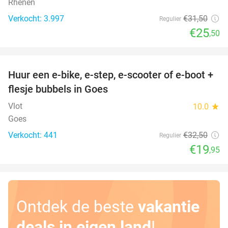
Rhenen
Verkocht: 3.997
€31
,50
Regulier
€25
,50
favorite_border
Huur een e-bike, e-step, e-scooter of e-boot +
39%
flesje bubbels in Goes
Vlot
10.0
star
Goes
Verkocht: 441
€32
,50
Regulier
€19
,95
Ontdek de beste
vakantie
deals in eigen land
!