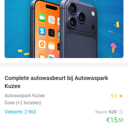
favorite_border
Complete autowasbeurt bij Autowaspark
38%
Kuzee
Autowaspark Kuzee
9.5
star
Goes (+2 locaties)
Verkocht: 2.963
€25
Regulier
€15
,50