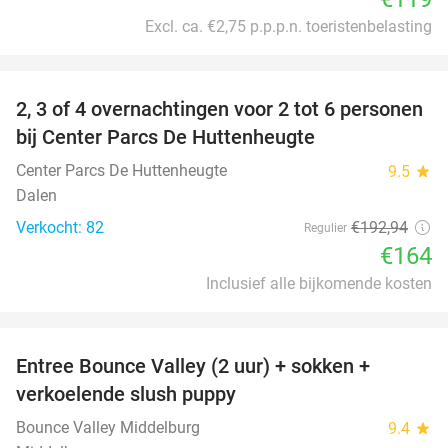
Excl. ca. €2,75 p.p.p.n. toeristenbelasting
favorite_border
2, 3 of 4 overnachtingen voor 2 tot 6 personen
15%
bij Center Parcs De Huttenheugte
Center Parcs De Huttenheugte
9.5
star
Dalen
Verkocht: 82
€192
,94
Regulier
€164
Inclusief alle bijkomende kosten
favorite_border
Entree Bounce Valley (2 uur) + sokken +
50%
verkoelende slush puppy
Bounce Valley Middelburg
9.4
star