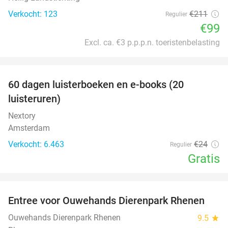
Verkocht: 123
€211
Regulier
€99
Excl. ca. €3 p.p.p.n. toeristenbelasting
favorite_border
100%
60 dagen luisterboeken en e-books (20
luisteruren)
Nextory
Amsterdam
Verkocht: 6.463
€24
Regulier
Gratis
favorite_border
Entree voor Ouwehands Dierenpark Rhenen
19%
Ouwehands Dierenpark Rhenen
9.5
star