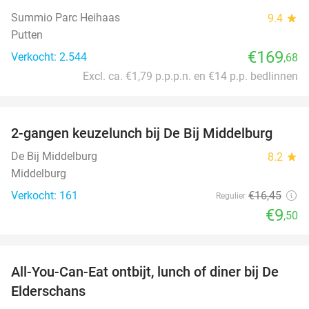
Summio Parc Heihaas
9.4
star
Putten
€169
Verkocht: 2.544
,68
Excl. ca. €1,79 p.p.p.n. en €14 p.p. bedlinnen
favorite_border
2-gangen keuzelunch bij De Bij Middelburg
42%
De Bij Middelburg
8.2
star
Middelburg
Verkocht: 161
€16
,45
Regulier
€9
,50
favorite_border
All-You-Can-Eat ontbijt, lunch of diner bij De
34%
Elderschans