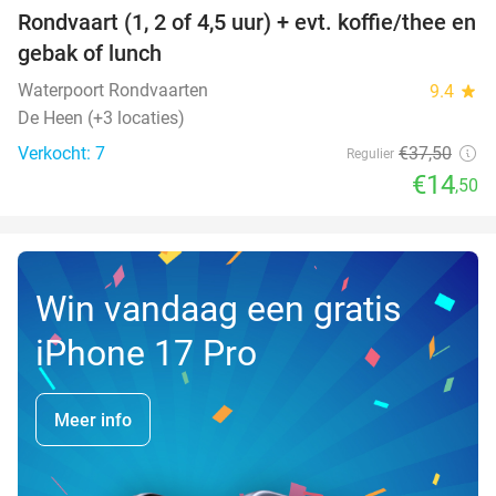
Rondvaart (1, 2 of 4,5 uur) + evt. koffie/thee en
61%
NEW
gebak of lunch
TODAY
Waterpoort Rondvaarten
9.4
star
De Heen (+3 locaties)
Verkocht: 7
€37
,50
Regulier
€14
,50
Win vandaag een gratis
iPhone 17 Pro
Meer info