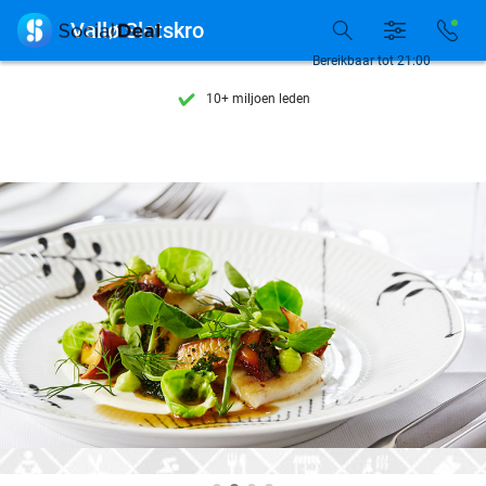
Ontdek 15.000+ deals

Vallø Slotskro
7 dagen per week beschikbaar
Bereikbaar tot 21:00
10+ miljoen leden
9,4
op basis van
206.270 reviews
Ontdek 15.000+ deals
7 dagen per week beschikbaar
10+ miljoen leden