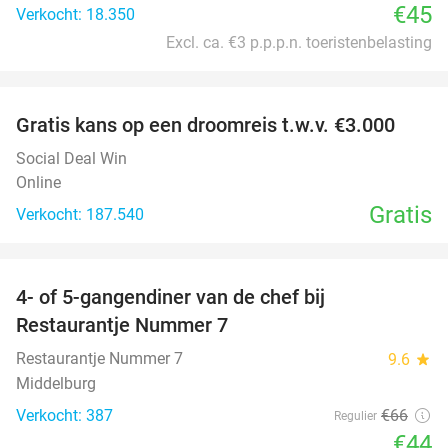
€45
Verkocht: 18.350
Excl. ca. €3 p.p.p.n. toeristenbelasting
favorite_border
Gratis kans op een droomreis t.w.v. €3.000
Social Deal Win
Online
Gratis
Verkocht: 187.540
favorite_border
4- of 5-gangendiner van de chef bij
33%
Restaurantje Nummer 7
Restaurantje Nummer 7
9.6
star
Middelburg
Verkocht: 387
€66
Regulier
€44