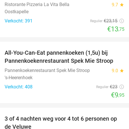
Ristorante Pizzeria La Vita Bella
9.7
star
Oostkapelle
Verkocht: 391
€23
,15
Regulier
€13
,75
favorite_border
All-You-Can-Eat pannenkoeken (1,5u) bij
57%
Pannenkoekenrestaurant Spek Mie Stroop
Pannenkoekenrestaurant Spek Mie Stroop
9.0
star
's-Heerenhoek
Verkocht: 408
€23
Regulier
€9
,95
favorite_border
3 of 4 nachten weg voor 4 tot 6 personen op
de Veluwe