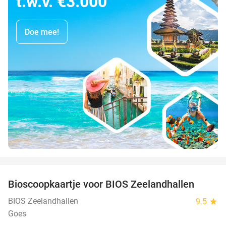
t.w.v. €3.000
Doe mee!
favorite_border
Bioscoopkaartje voor BIOS Zeelandhallen
31%
BIOS Zeelandhallen
9.5
star
Goes