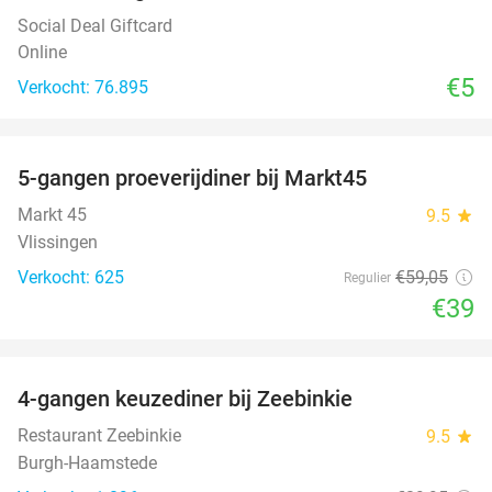
Social Deal Giftcard
Online
€5
Verkocht: 76.895
favorite_border
5-gangen proeverijdiner bij Markt45
34%
Markt 45
9.5
star
Vlissingen
Verkocht: 625
€59
,05
Regulier
€39
favorite_border
4-gangen keuzediner bij Zeebinkie
45%
Restaurant Zeebinkie
9.5
star
Burgh-Haamstede