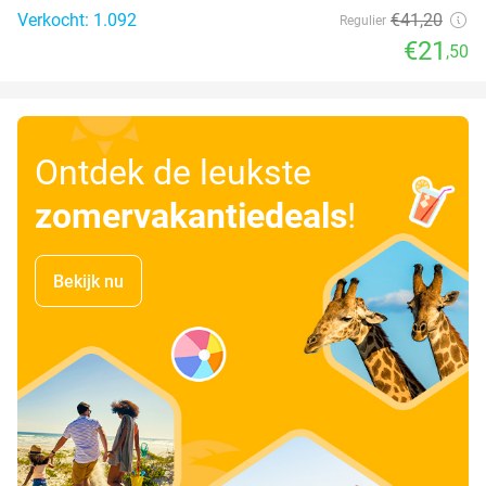
Verkocht: 1.092
€41
,20
Regulier
€21
,50
Ontdek de leukste
zomervakantiedeals
!
Bekijk nu