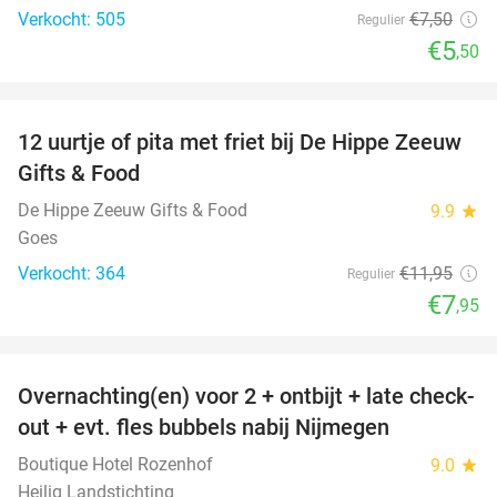
Verkocht: 505
€7
,50
Regulier
€5
,50
favorite_border
12 uurtje of pita met friet bij De Hippe Zeeuw
33%
Gifts & Food
De Hippe Zeeuw Gifts & Food
9.9
star
Goes
Verkocht: 364
€11
,95
Regulier
€7
,95
favorite_border
Overnachting(en) voor 2 + ontbijt + late check-
53%
out + evt. fles bubbels nabij Nijmegen
Boutique Hotel Rozenhof
9.0
star
Heilig Landstichting