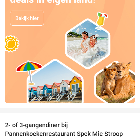
Bekijk hier
favorite_border
2- of 3-gangendiner bij
40%
Pannenkoekenrestaurant Spek Mie Stroop