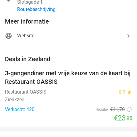
Slotsgade 1
Routebeschrijving
Meer informatie
Website
favorite_border
Deals in Zeeland
3-gangendiner met vrije keuze van de kaart bij
43%
Restaurant OASSIS
Restaurant OASSIS
9.7
star
Zierikzee
Verkocht: 420
€41
,70
Regulier
€23
,95
favorite_border