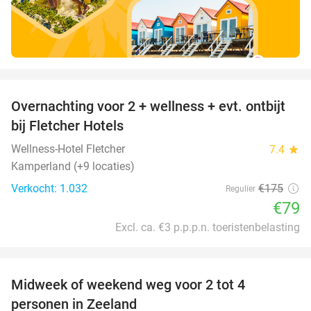
favorite_border
Overnachting voor 2 + wellness + evt. ontbijt
55%
bij Fletcher Hotels
Wellness-Hotel Fletcher
7.4
star
Kamperland (+9 locaties)
Verkocht: 1.032
€175
Regulier
€79
Excl. ca. €3 p.p.p.n. toeristenbelasting
favorite_border
Midweek of weekend weg voor 2 tot 4
personen in Zeeland