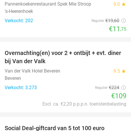
Pannenkoekenrestaurant Spek Mie Stroop
9.0
star
's-Heerenhoek
Verkocht: 202
€19
,60
Regulier
€11
,75
favorite_border
Overnachting(en) voor 2 + ontbijt + evt. diner
51%
bij Van der Valk
Van der Valk Hotel Beveren
9.5
star
Beveren
Verkocht: 3.273
€224
Regulier
€109
Excl. ca. €2,20 p.p.p.n. toeristenbelasting
favorite_border
Social Deal-giftcard van 5 tot 100 euro