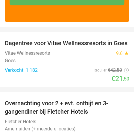
favorite_border
Dagentree voor Vitae Wellnessresorts in Goes
49%
Vitae Wellnessresorts
9.6
star
Goes
Verkocht: 1.182
€42
,50
Regulier
€21
,50
favorite_border
Overnachting voor 2 + evt. ontbijt en 3-
gangendiner bij Fletcher Hotels
Fletcher Hotels
Arnemuiden (+ meerdere locaties)