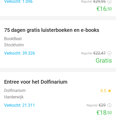
Verkocht: 1.096
€29
,95
Regulier
€16
,50
favorite_border
100%
75 dagen gratis luisterboeken en e-books
BookBeat
Stockholm
Verkocht: 39.326
€22
,47
Regulier
Gratis
favorite_border
Entree voor het Dolfinarium
36%
Dolfinarium
8.5
star
Harderwijk
Verkocht: 21.311
€29
Regulier
€18
,50