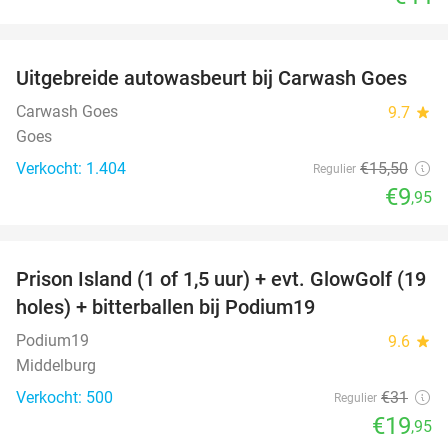
favorite_border
Uitgebreide autowasbeurt bij Carwash Goes
36%
Carwash Goes
9.7
star
Goes
Verkocht: 1.404
€15
,50
Regulier
€9
,95
favorite_border
Prison Island (1 of 1,5 uur) + evt. GlowGolf (19
36%
holes) + bitterballen bij Podium19
Podium19
9.6
star
Middelburg
Verkocht: 500
€31
Regulier
€19
,95