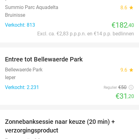
Summio Parc Aquadelta
8.6
star
Bruinisse
€182
Verkocht: 813
,40
Excl. ca. €2,83 p.p.p.n. en €14 p.p. bedlinnen
favorite_border
Entree tot Bellewaerde Park
38%
Bellewaerde Park
9.6
star
Ieper
Verkocht: 2.231
€50
Regulier
€31
,20
favorite_border
Zonnebanksessie naar keuze (20 min) +
70%
verzorgingsproduct