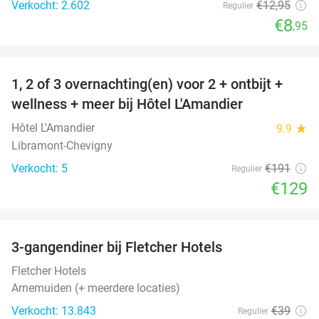
Verkocht: 2.602
€12
,95
Regulier
€8
,95
favorite_border
1, 2 of 3 overnachting(en) voor 2 + ontbijt +
32%
NEW
wellness + meer bij Hôtel L'Amandier
TODAY
Hôtel L'Amandier
9.9
star
Libramont-Chevigny
Verkocht: 5
€191
Regulier
€129
favorite_border
3-gangendiner bij Fletcher Hotels
42%
Fletcher Hotels
Arnemuiden (+ meerdere locaties)
Verkocht: 13.843
€39
Regulier