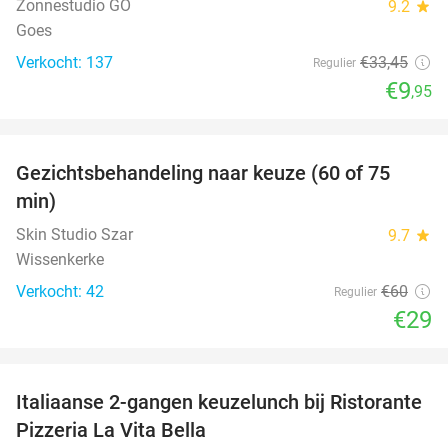
Zonnestudio GO
9.2
star
Goes
Verkocht: 137
€33
,45
Regulier
€9
,95
favorite_border
Gezichtsbehandeling naar keuze (60 of 75
52%
min)
Skin Studio Szar
9.7
star
Wissenkerke
Verkocht: 42
€60
Regulier
€29
favorite_border
Italiaanse 2-gangen keuzelunch bij Ristorante
41%
Pizzeria La Vita Bella