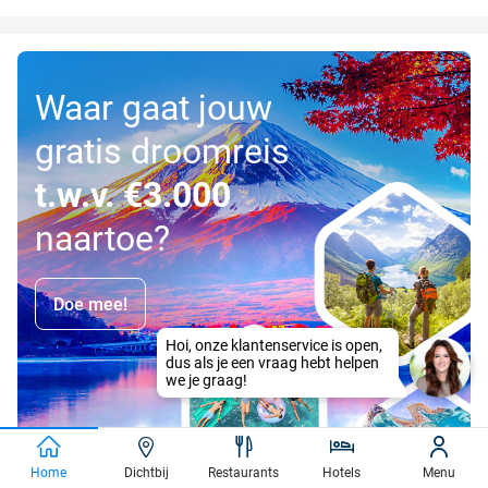
Waar gaat jouw
gratis droomreis
t.w.v. €3.000
naartoe?
Doe mee!
Home
Dichtbij
Restaurants
Hotels
Menu