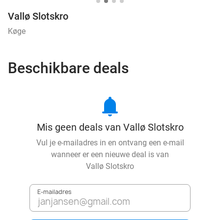
Vallø Slotskro
Køge
Beschikbare deals
notifications
Mis geen deals van Vallø Slotskro
Vul je e-mailadres in en ontvang een e-mail
wanneer er een nieuwe deal is van
Vallø Slotskro
E-mailadres