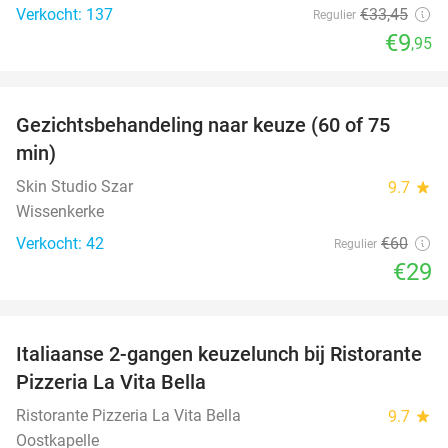
Verkocht: 137
€33
,45
Regulier
€9
,95
favorite_border
Gezichtsbehandeling naar keuze (60 of 75
52%
min)
Skin Studio Szar
9.7
star
Wissenkerke
Verkocht: 42
€60
Regulier
€29
favorite_border
Italiaanse 2-gangen keuzelunch bij Ristorante
41%
Pizzeria La Vita Bella
Ristorante Pizzeria La Vita Bella
9.7
star
Oostkapelle