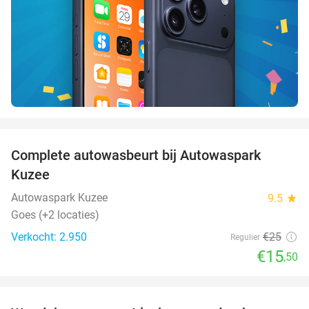
favorite_border
Complete autowasbeurt bij Autowaspark
38%
Kuzee
Autowaspark Kuzee
9.5
star
Goes (+2 locaties)
Verkocht: 2.950
€25
Regulier
€15
,50
favorite_border