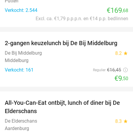
Putten
€169
Verkocht: 2.544
,68
Excl. ca. €1,79 p.p.p.n. en €14 p.p. bedlinnen
favorite_border
2-gangen keuzelunch bij De Bij Middelburg
42%
De Bij Middelburg
8.2
star
Middelburg
Verkocht: 161
€16
,45
Regulier
€9
,50
favorite_border
All-You-Can-Eat ontbijt, lunch of diner bij De
34%
Elderschans
De Elderschans
8.3
star
Aardenburg