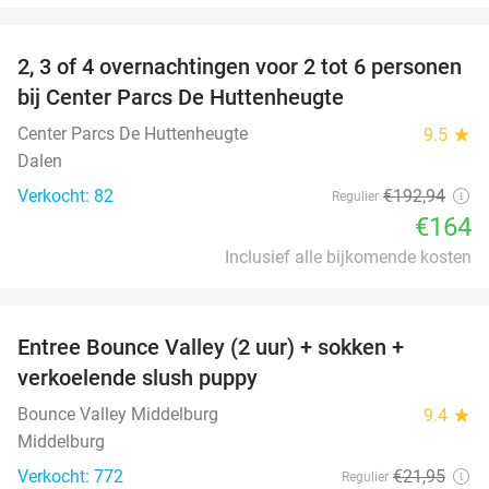
favorite_border
2, 3 of 4 overnachtingen voor 2 tot 6 personen
15%
bij Center Parcs De Huttenheugte
Center Parcs De Huttenheugte
9.5
star
Dalen
Verkocht: 82
€192
,94
Regulier
€164
Inclusief alle bijkomende kosten
favorite_border
Entree Bounce Valley (2 uur) + sokken +
50%
verkoelende slush puppy
Bounce Valley Middelburg
9.4
star
Middelburg
Verkocht: 772
€21
,95
Regulier