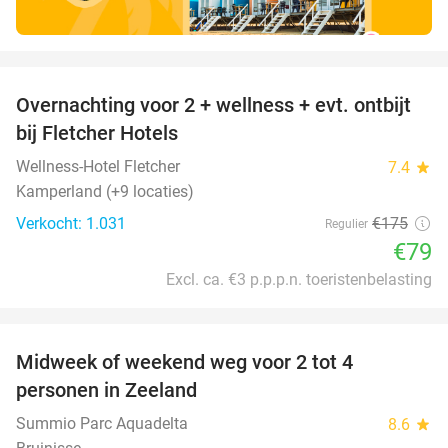
favorite_border
Overnachting voor 2 + wellness + evt. ontbijt
55%
bij Fletcher Hotels
Wellness-Hotel Fletcher
7.4
star
Kamperland (+9 locaties)
Verkocht: 1.031
€175
Regulier
€79
Excl. ca. €3 p.p.p.n. toeristenbelasting
favorite_border
Midweek of weekend weg voor 2 tot 4
personen in Zeeland
Summio Parc Aquadelta
8.6
star