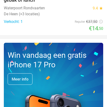
TODAY
Waterpoort Rondvaarten
9.4
star
De Heen (+3 locaties)
Verkocht: 1
€37
,50
Regulier
€14
,50
Win vandaag een gratis
iPhone 17 Pro
Meer info