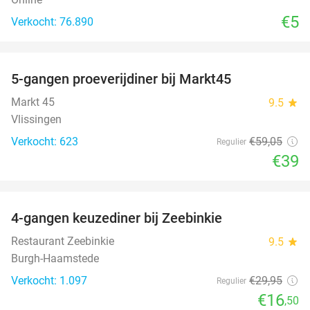
€5
Verkocht: 76.890
favorite_border
5-gangen proeverijdiner bij Markt45
34%
Markt 45
9.5
star
Vlissingen
Verkocht: 623
€59
,05
Regulier
€39
favorite_border
4-gangen keuzediner bij Zeebinkie
45%
Restaurant Zeebinkie
9.5
star
Burgh-Haamstede
Verkocht: 1.097
€29
,95
Regulier
€16
,50