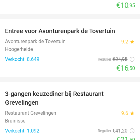
€10
,95
favorite_border
Entree voor Avonturenpark de Tovertuin
34%
Avonturenpark de Tovertuin
9.2
star
Hoogerheide
Verkocht: 8.649
€24
,95
Regulier
€16
,50
favorite_border
3-gangen keuzediner bij Restaurant
48%
Grevelingen
Restaurant Grevelingen
9.6
star
Bruinisse
Verkocht: 1.092
€41
,20
Regulier
€21
,50