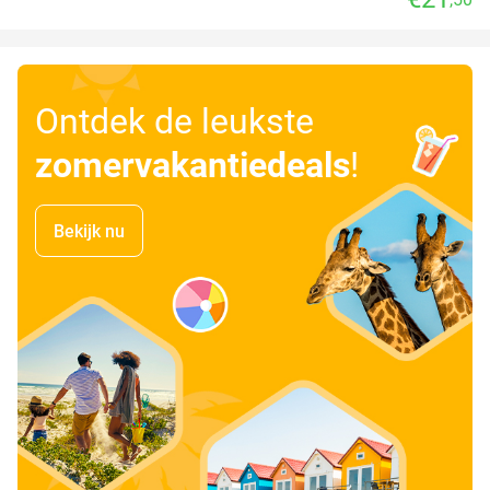
Ontdek de leukste
zomervakantiedeals
!
Bekijk nu