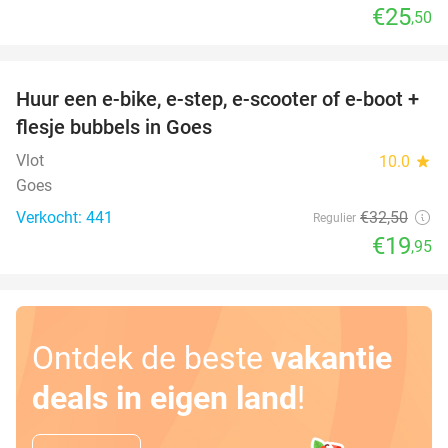
€25
,50
favorite_border
Huur een e-bike, e-step, e-scooter of e-boot +
39%
flesje bubbels in Goes
Vlot
10.0
star
Goes
Verkocht: 441
€32
,50
Regulier
€19
,95
Ontdek de beste
vakantie
deals in eigen land
!