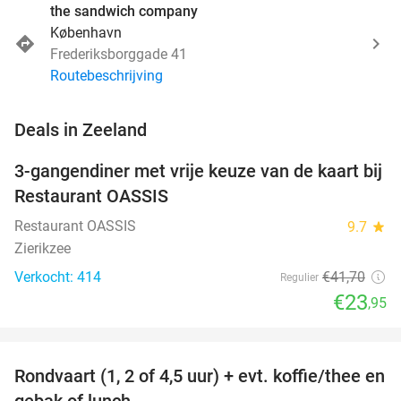
the sandwich company
København
Frederiksborggade 41
Routebeschrijving
favorite_border
Deals in Zeeland
3-gangendiner met vrije keuze van de kaart bij
43%
Restaurant OASSIS
Restaurant OASSIS
9.7
star
Zierikzee
Verkocht: 414
€41
,70
Regulier
€23
,95
favorite_border
Rondvaart (1, 2 of 4,5 uur) + evt. koffie/thee en
61%
NEW
gebak of lunch