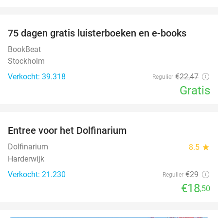
favorite_border
100%
75 dagen gratis luisterboeken en e-books
BookBeat
Stockholm
Verkocht: 39.318
€22
,47
Regulier
Gratis
favorite_border
Entree voor het Dolfinarium
36%
Dolfinarium
8.5
star
Harderwijk
Verkocht: 21.230
€29
Regulier
€18
,50