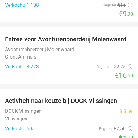
Verkocht: 1.108
€15
Regulier
€9
,90
favorite_border
Entree voor Avonturenboerderij Molenwaard
27%
Avonturenboerderij Molenwaard
Groot-Ammers
Verkocht: 8.773
€22
,75
Regulier
€16
,50
favorite_border
Activiteit naar keuze bij DOCK Vlissingen
27%
DOCK Vlissingen
8.8
star
Vlissingen
Verkocht: 505
€7
,50
Regulier
€5
,50