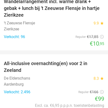
Wandelarrangement incl. warme drank +
39%
gebak + lunch bij 't Zeeuwse Flensje in hartje
Zierikzee
‘t Zeeuwse Flensje
9.9
star
Zierikzee
Verkocht: 96
€17
,85
Regulier
€10
,95
favorite_border
All-inclusive overnachting(en) voor 2 in
40%
Zeeland
De Elderschans
8.3
star
Aardenburg
Verkocht: 2.496
€166
Regulier
€99
Excl. ca. €6,95 p.p.p.n. toeristenbelasting