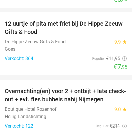
favorite_border
12 uurtje of pita met friet bij De Hippe Zeeuw
33%
Gifts & Food
De Hippe Zeeuw Gifts & Food
9.9
star
Goes
Verkocht: 364
€11
,95
Regulier
€7
,95
favorite_border
Overnachting(en) voor 2 + ontbijt + late check-
53%
out + evt. fles bubbels nabij Nijmegen
Boutique Hotel Rozenhof
9.0
star
Heilig Landstichting
Verkocht: 122
€211
Regulier