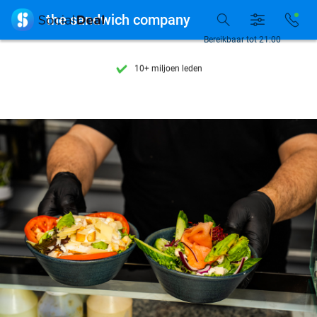
Ontdek 15.000+ deals

the sandwich company
7 dagen per week beschikbaar
Bereikbaar tot 21:00
10+ miljoen leden
9,4
op basis van
206.264 reviews
Ontdek 15.000+ deals
7 dagen per week beschikbaar
10+ miljoen leden