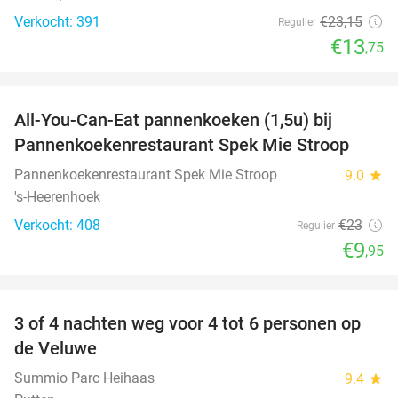
Verkocht: 391
€23
,15
Regulier
€13
,75
favorite_border
All-You-Can-Eat pannenkoeken (1,5u) bij
57%
Pannenkoekenrestaurant Spek Mie Stroop
Pannenkoekenrestaurant Spek Mie Stroop
9.0
star
's-Heerenhoek
Verkocht: 408
€23
Regulier
€9
,95
favorite_border
3 of 4 nachten weg voor 4 tot 6 personen op
de Veluwe
Summio Parc Heihaas
9.4
star