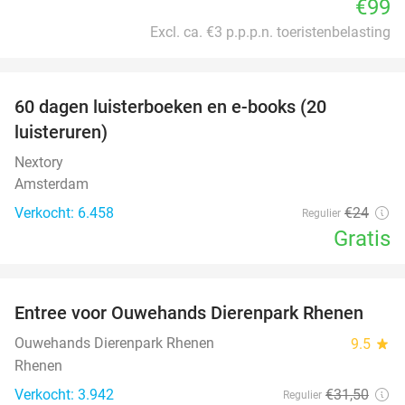
€99
Excl. ca. €3 p.p.p.n. toeristenbelasting
favorite_border
100%
60 dagen luisterboeken en e-books (20
luisteruren)
Nextory
Amsterdam
Verkocht: 6.458
€24
Regulier
Gratis
favorite_border
Entree voor Ouwehands Dierenpark Rhenen
19%
Ouwehands Dierenpark Rhenen
9.5
star
Rhenen
Verkocht: 3.942
€31
,50
Regulier