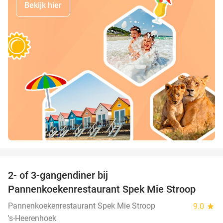
Bekijk hier
favorite_border
2- of 3-gangendiner bij
40%
Pannenkoekenrestaurant Spek Mie Stroop
Pannenkoekenrestaurant Spek Mie Stroop
9.0
star
's-Heerenhoek