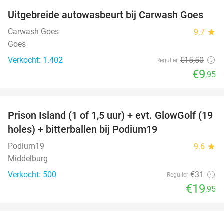
Uitgebreide autowasbeurt bij Carwash Goes
36%
Carwash Goes
9.7
star
Goes
Verkocht: 1.402
€15
,50
Regulier
€9
,95
favorite_border
Prison Island (1 of 1,5 uur) + evt. GlowGolf (19
36%
holes) + bitterballen bij Podium19
Podium19
9.6
star
Middelburg
Verkocht: 500
€31
Regulier
€19
,95
favorite_border