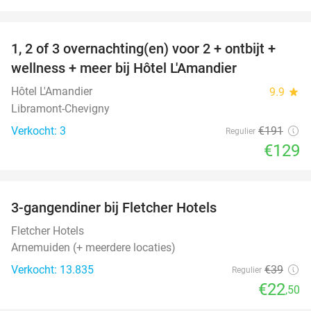
favorite_border
1, 2 of 3 overnachting(en) voor 2 + ontbijt +
32%
NEW
wellness + meer bij Hôtel L'Amandier
TODAY
Hôtel L'Amandier
9.9
star
Libramont-Chevigny
Verkocht: 3
€191
Regulier
€129
favorite_border
3-gangendiner bij Fletcher Hotels
42%
Fletcher Hotels
Arnemuiden (+ meerdere locaties)
Verkocht: 13.835
€39
Regulier
€22
,50