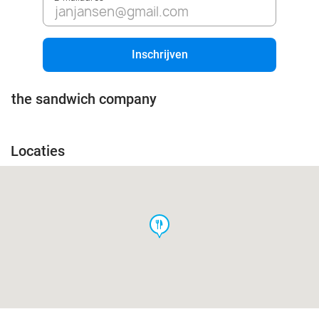
Inschrijven
the sandwich company
Locaties
food