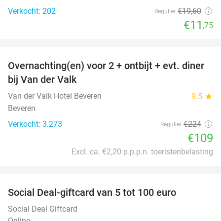
Verkocht: 202
€19
,60
Regulier
€11
,75
favorite_border
Overnachting(en) voor 2 + ontbijt + evt. diner
51%
bij Van der Valk
Van der Valk Hotel Beveren
9.5
star
Beveren
Verkocht: 3.273
€224
Regulier
€109
Excl. ca. €2,20 p.p.p.n. toeristenbelasting
favorite_border
Social Deal-giftcard van 5 tot 100 euro
Social Deal Giftcard
Online