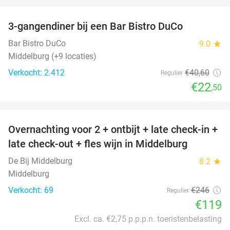
favorite_border
3-gangendiner bij een Bar Bistro DuCo
45%
Bar Bistro DuCo
9.0
star
Middelburg (+9 locaties)
Verkocht: 2.412
€40
,60
Regulier
€22
,50
favorite_border
Overnachting voor 2 + ontbijt + late check-in +
52%
late check-out + fles wijn in Middelburg
De Bij Middelburg
8.2
star
Middelburg
Verkocht: 69
€246
Regulier
€119
Excl. ca. €2,75 p.p.p.n. toeristenbelasting