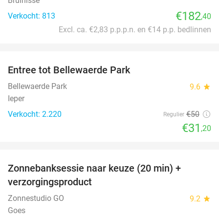
Bruinisse
€182
Verkocht: 813
,40
Excl. ca. €2,83 p.p.p.n. en €14 p.p. bedlinnen
favorite_border
Entree tot Bellewaerde Park
38%
Bellewaerde Park
9.6
star
Ieper
Verkocht: 2.220
€50
Regulier
€31
,20
favorite_border
Zonnebanksessie naar keuze (20 min) +
70%
verzorgingsproduct
Zonnestudio GO
9.2
star
Goes