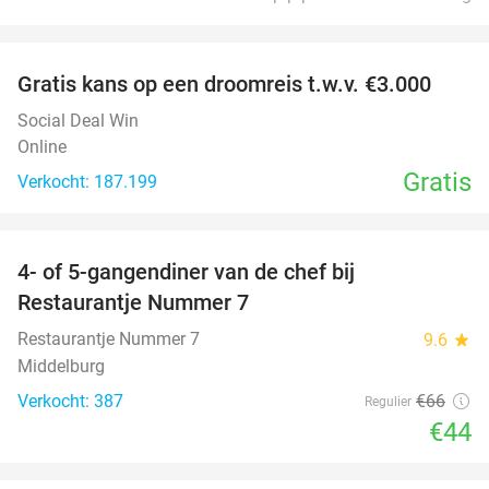
favorite_border
Gratis kans op een droomreis t.w.v. €3.000
Social Deal Win
Online
Gratis
Verkocht: 187.199
favorite_border
4- of 5-gangendiner van de chef bij
33%
Restaurantje Nummer 7
Restaurantje Nummer 7
9.6
star
Middelburg
Verkocht: 387
€66
Regulier
€44
favorite_border