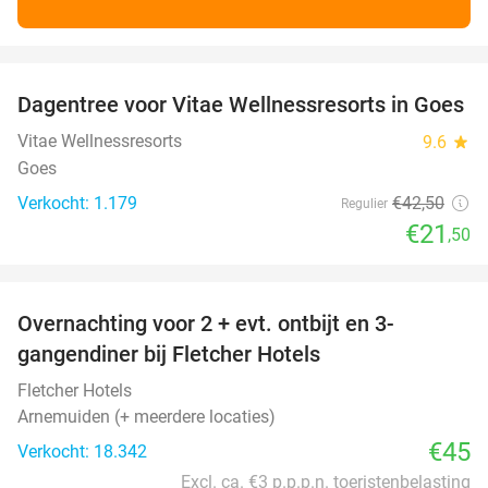
favorite_border
Dagentree voor Vitae Wellnessresorts in Goes
49%
Vitae Wellnessresorts
9.6
star
Goes
Verkocht: 1.179
€42
,50
Regulier
€21
,50
favorite_border
Overnachting voor 2 + evt. ontbijt en 3-
gangendiner bij Fletcher Hotels
Fletcher Hotels
Arnemuiden (+ meerdere locaties)
€45
Verkocht: 18.342
Excl. ca. €3 p.p.p.n. toeristenbelasting