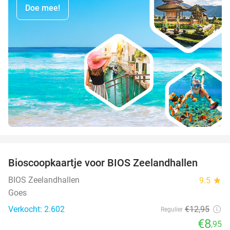
Doe mee!
favorite_border
Bioscoopkaartje voor BIOS Zeelandhallen
31%
BIOS Zeelandhallen
9.5
star
Goes
Verkocht: 2.602
€12
,95
Regulier
€8
,95