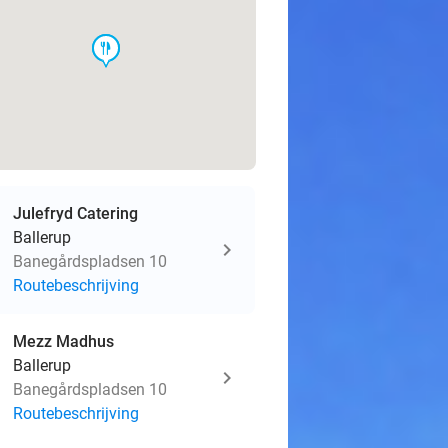
food
food
Julefryd Catering
Ballerup
Banegårdspladsen 10
Routebeschrijving
Mezz Madhus
Ballerup
Banegårdspladsen 10
Routebeschrijving