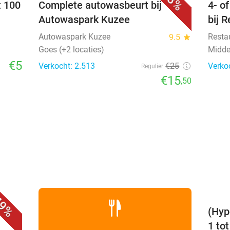
38%
t 100
Complete autowasbeurt bij
4- o
Autowaspark Kuzee
bij 
Autowaspark Kuzee
Resta
9.5
star
Goes (+2 locaties)
Midde
€5
Verkocht: 2.513
€25
Verko
Regulier
€15
,50
favorite_border
9%
(Hyp
1 to