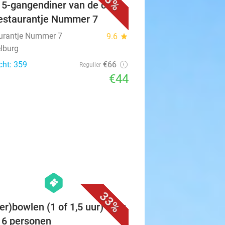
33%
f 5-gangendiner van de chef
Restaurantje Nummer 7
urantje Nummer 7
9.6
star
lburg
cht: 359
€66
Regulier
€44
favorite_border
hexagon
events
33%
er)bowlen (1 of 1,5 uur) voor
t 6 personen