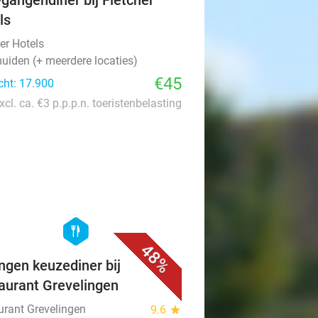
-gangendiner bij Fletcher
ls
er Hotels
uiden (+ meerdere locaties)
€45
cht: 17.900
xcl. ca. €3 p.p.p.n. toeristenbelasting
favorite_border
hexagon
food
48%
ngen keuzediner bij
aurant Grevelingen
urant Grevelingen
9.6
star