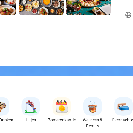
language
Drinken
Uitjes
Zomervakantie
Wellness &
Overnacht
Beauty
favorite_border