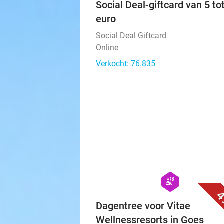
Social Deal-giftcard van 5 to
euro
Social Deal Giftcard
Online
Verkocht: 76.835
hexagon
wellness
4
Dagentree voor Vitae
Wellnessresorts in Goes