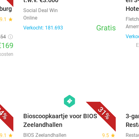
t.w.v. €3.000
en 3
nburg
Hote
Social Deal Win
Online
Fletch
9.1
star
Gratis
Arnem
Verkocht: 181.693
Verko
254
€169
E
 kosten
favorite_border
favorite_border
hexagon
events
4%
31%
e
Bioscoopkaartje voor BIOS
3-ga
Zeelandhallen
Rest
BIOS Zeelandhallen
Resta
9.1
star
9.5
star