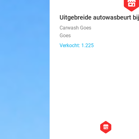
hexago
store
Uitgebreide autowasbeurt b
Carwash Goes
Goes
Verkocht: 1.225
hexagon
store