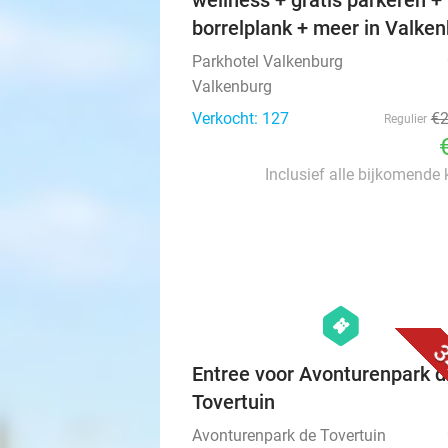
wellness + gratis parkeren +
borrelplank + meer in Valke
Parkhotel Valkenburg
Valkenburg
Verkocht: 127
€
Regulier
Inclusief alle bijkomende
hexagon
events
3
Entree voor Avonturenpark d
Tovertuin
Avonturenpark de Tovertuin