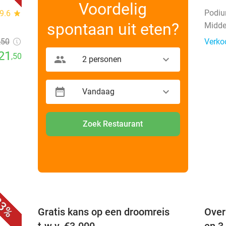
Voordelig
Podi
9.6
star
spontaan uit eten?
Midde
,50
Verko
21
,50
2 personen
Vandaag
Zoek Restaurant
favorite_border
favorite_border
3%
 +
Gratis kans op een droomreis
Over