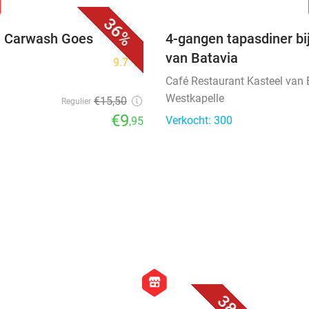
n
36%
ij Carwash Goes
4-gangen tapasdiner bi
van Batavia
9.7
star
Café Restaurant Kasteel van 
Westkapelle
€15
,50
Regulier
€9
Verkocht: 300
,95
favorite_border
favorite_border
hexagon
store