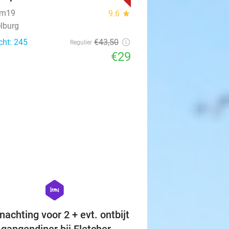
um19
9.6
star
lburg
cht: 245
€43
,50
Regulier
€29
favorite_border
hexagon
hotel
nachting voor 2 + evt. ontbijt