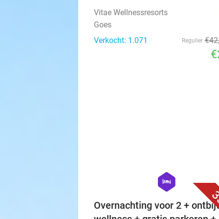
Vitae Wellnessresorts
Goes
Verkocht: 1.071
€42
Regulier
€
hexagon
hotel
3
Overnachting voor 2 + ontbijt