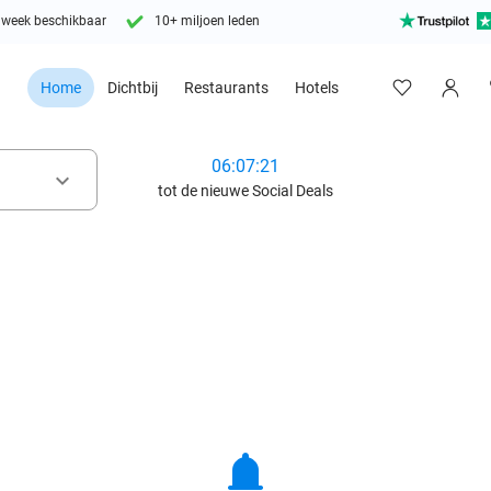
 week beschikbaar
10+ miljoen leden
Home
Dichtbij
Restaurants
Hotels
06:07:20
keyboard_arrow_down
tot de nieuwe Social Deals
notifications