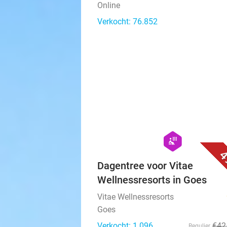
Online
Verkocht: 76.852
hexagon
wellness
4
Dagentree voor Vitae
Wellnessresorts in Goes
Vitae Wellnessresorts
Goes
Verkocht: 1.096
€42
Regulier