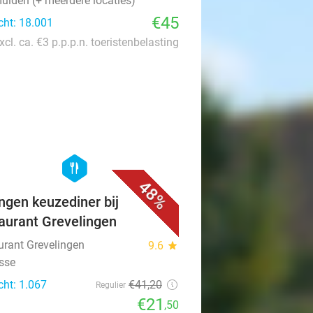
uiden (+ meerdere locaties)
€45
cht: 18.001
xcl. ca. €3 p.p.p.n. toeristenbelasting
favorite_border
hexagon
food
48%
ngen keuzediner bij
aurant Grevelingen
urant Grevelingen
9.6
star
isse
cht: 1.067
€41
,20
Regulier
€21
,50