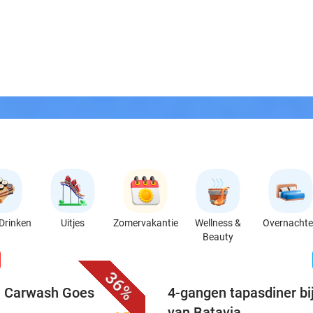
Drinken
Uitjes
Zomervakantie
Wellness &
Overnacht
Beauty
favorite_border
n
36%
ij Carwash Goes
4-gangen tapasdiner bi
van Batavia