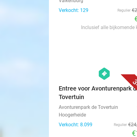
Valkenburg
Verkocht: 129
€
Regulier
Inclusief alle bijkomende
hexagon
events
3
Entree voor Avonturenpark d
Tovertuin
Avonturenpark de Tovertuin
Hoogerheide
Verkocht: 8.099
€24
Regulier
€