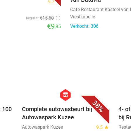
9.7
star
Café Restaurant Kasteel van 
Westkapelle
€15
,50
Regulier
€9
Verkocht: 306
,95
favorite_border
favorite_border
hexagon
store
38%
t 100
Complete autowasbeurt bij
4- o
Autowaspark Kuzee
bij 
Autowaspark Kuzee
Resta
9.5
star