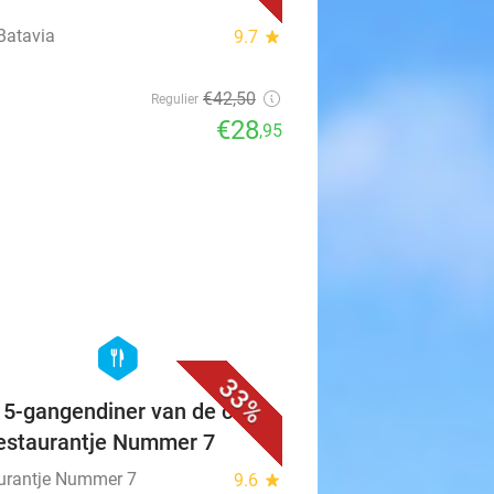
Batavia
9.7
star
€42
,50
Regulier
€28
,95
favorite_border
hexagon
food
33%
f 5-gangendiner van de chef
Restaurantje Nummer 7
urantje Nummer 7
9.6
star