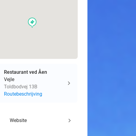
events
Restaurant ved Åen
Vejle
Toldbodvej 13B
Routebeschrijving
keyboard_arrow_right
Website