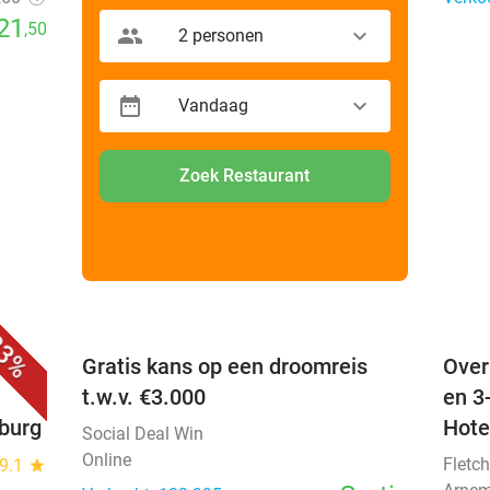
21
,50
2 personen
Vandaag
Zoek Restaurant
favorite_border
favorite_border
3%
 +
Gratis kans op een droomreis
Over
t.w.v. €3.000
en 3
nburg
Hote
Social Deal Win
Online
Fletch
9.1
star