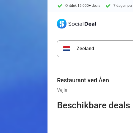
Ontdek 15.000+ deals
7 dagen per
Zeeland
Restaurant ved Åen
Vejle
Beschikbare deals