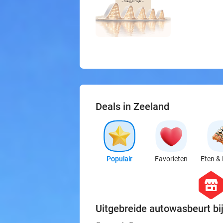
Deals in Zeeland
Populair
Favorieten
Eten & 
hexago
store
Uitgebreide autowasbeurt b