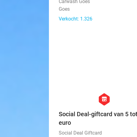
Carwash Goes
Goes
Verkocht: 1.326
hexagon
store
Social Deal-giftcard van 5 to
euro
Social Deal Giftcard