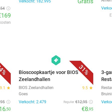
Gratis
Arnem
Verkocht: 182.995
Verko
254
€169
E
 kosten
favorite_border
favorite_border
hexagon
events
4%
31%
e
Bioscoopkaartje voor BIOS
3-ga
Zeelandhallen
Rest
BIOS Zeelandhallen
Resta
9.1
star
9.5
star
Goes
Bruin
,95
Verkocht: 2.479
€12
,95
Verko
Regulier
16
€8
,50
,95