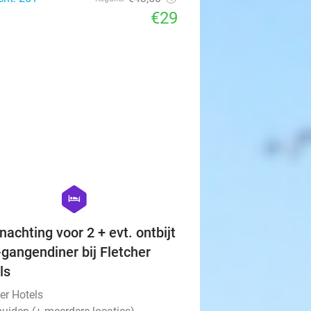
€29
favorite_border
hexagon
hotel
nachting voor 2 + evt. ontbijt
-gangendiner bij Fletcher
ls
er Hotels