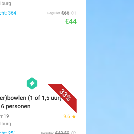
lburg
cht: 364
€66
Regulier
€44
favorite_border
hexagon
events
33%
er)bowlen (1 of 1,5 uur) voor
t 6 personen
um19
9.6
star
lburg
cht: 251
€43
,50
Regulier