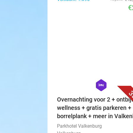
€
hexagon
hotel
3
Overnachting voor 2 + ontbijt
wellness + gratis parkeren +
borrelplank + meer in Valke
Parkhotel Valkenburg