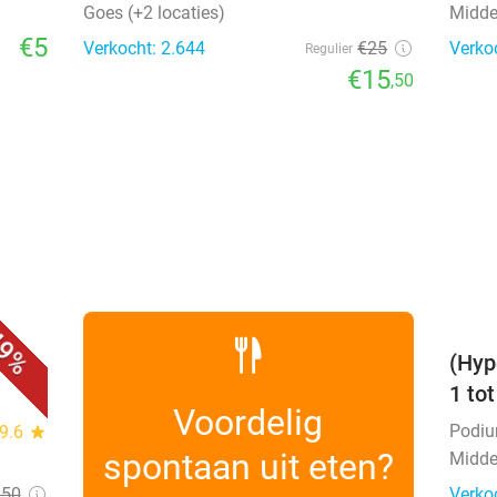
Goes (+2 locaties)
Midde
€5
Verkocht: 2.644
€25
Verko
Regulier
€15
,50
favorite_border
9%
(Hyp
1 to
Voordelig
Podi
9.6
star
spontaan uit eten?
Midde
,50
Verko