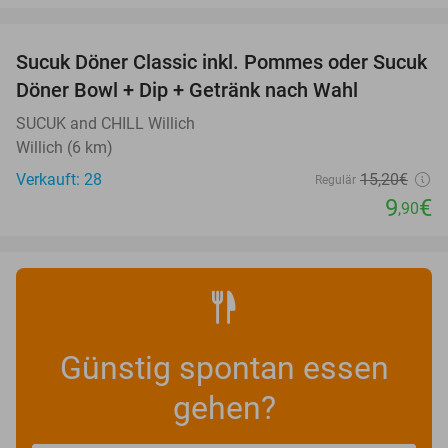
favorite_border
Sucuk Döner Classic inkl. Pommes oder Sucuk
35%
Döner Bowl + Dip + Getränk nach Wahl
SUCUK and CHILL Willich
Willich (6 km)
Verkauft: 28
15
,20
€
Regulär
9
€
,90
Günstig spontan essen
gehen?