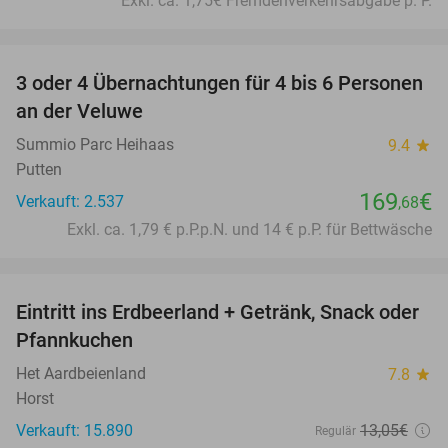
Exkl. ca. 1,75€ Fremdenverkehrsabgabe p. P.
favorite_border
3 oder 4 Übernachtungen für 4 bis 6 Personen
an der Veluwe
Summio Parc Heihaas
9.4
star
Putten
169
€
Verkauft: 2.537
,68
Exkl. ca. 1,79 € p.P.p.N. und 14 € p.P. für Bettwäsche
favorite_border
Eintritt ins Erdbeerland + Getränk, Snack oder
47%
Pfannkuchen
Het Aardbeienland
7.8
star
Horst
Verkauft: 15.890
13
,05
€
Regulär