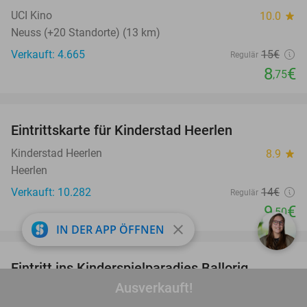
UCI Kino
10.0
star
Neuss (+20 Standorte) (13 km)
Verkauft: 4.665
15€
Regulär
8
€
,75
favorite_border
Eintrittskarte für Kinderstad Heerlen
32%
Kinderstad Heerlen
8.9
star
Heerlen
Verkauft: 10.282
14€
Regulär
9
€
,50
close
IN DER APP ÖFFNEN
favorite_border
Eintritt ins Kinderspielparadies Ballorig
16%
Ausverkauft!
Ballorig Deutschland
9.3
star