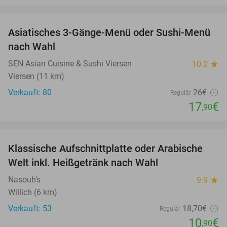
favorite_border
Asiatisches 3-Gänge-Menü oder Sushi-Menü
31%
nach Wahl
SEN Asian Cuisine & Sushi Viersen
10.0
star
Viersen (11 km)
Verkauft: 80
26€
Regulär
17
€
,90
favorite_border
Klassische Aufschnittplatte oder Arabische
42%
Welt inkl. Heißgetränk nach Wahl
Nasouh's
9.9
star
Willich (6 km)
Verkauft: 53
18
,70
€
Regulär
10
€
,90