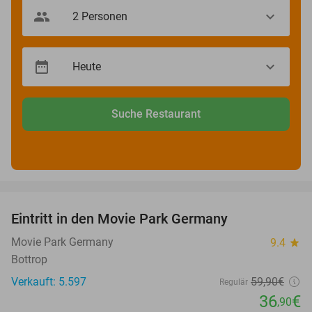
Suche Restaurant
favorite_border
Eintritt in den Movie Park Germany
38%
Movie Park Germany
9.4
star
Bottrop
Verkauft: 5.597
59
,90
€
Regulär
36
€
,90