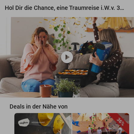
Hol Dir die Chance, eine Traumreise i.W.v. 3.000 € zu gewinnen!
play_circle
Deals in der Nähe von
36%