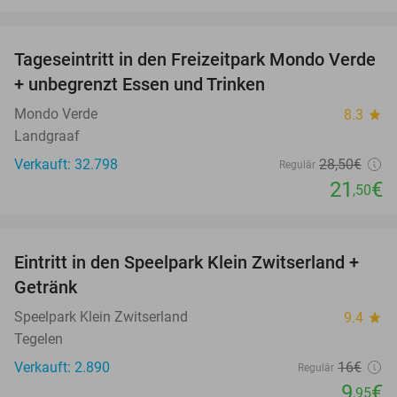
favorite_border
Tageseintritt in den Freizeitpark Mondo Verde
25%
+ unbegrenzt Essen und Trinken
Mondo Verde
8.3
star
Landgraaf
Verkauft: 32.798
28
,50
€
Regulär
21
€
,50
favorite_border
Eintritt in den Speelpark Klein Zwitserland +
38%
Getränk
Speelpark Klein Zwitserland
9.4
star
Tegelen
Verkauft: 2.890
16€
Regulär
9
€
,95