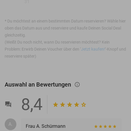
31
*
Du möchtest an einem bestimmten Datum reservieren? Wähle hier
oben das Datum aus und reserviere und kaufe Deinen Social Deal
gleichzeitig.
(Weißt Du noch nicht, wann Du reservieren möchtest? Kein
Problem: Erwirb Deinen Voucher über den ‘
Jetzt kaufen!
’-Knopf und
reserviere später)
Auswahl an Bewertungen
info_outlined
8,4
A.
Frau A. Schürmann