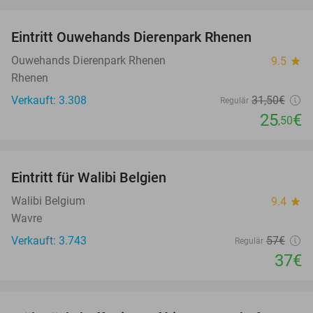
favorite_border
Eintritt Ouwehands Dierenpark Rhenen
19%
Ouwehands Dierenpark Rhenen
9.5
star
Rhenen
Verkauft: 3.308
31
,50
€
Regulär
25
€
,50
favorite_border
Eintritt für Walibi Belgien
35%
Walibi Belgium
9.4
star
Wavre
Verkauft: 3.743
57€
Regulär
37€
favorite_border