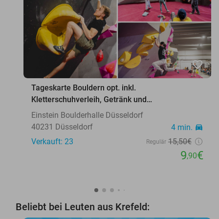
favorite_border
Tageskarte Bouldern opt. inkl.
Kletterschuhverleih, Getränk und
Pizza/Flammkuchen
Einstein Boulderhalle Düsseldorf
40231 Düsseldorf
4 min.
directions_car
Verkauft: 23
15
,50
€
Regulär
9
€
,90
Beliebt bei Leuten aus Krefeld: