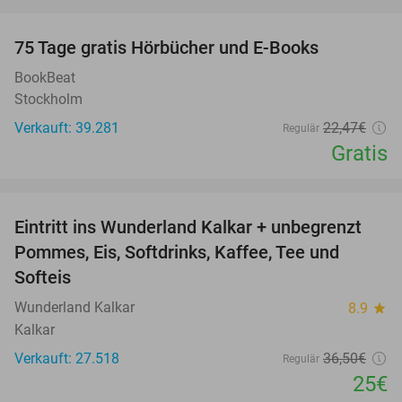
favorite_border
100%
75 Tage gratis Hörbücher und E-Books
BookBeat
Stockholm
Verkauft: 39.281
22
,47
€
Regulär
Gratis
favorite_border
Eintritt ins Wunderland Kalkar + unbegrenzt
32%
Pommes, Eis, Softdrinks, Kaffee, Tee und
Softeis
Wunderland Kalkar
8.9
star
Kalkar
Verkauft: 27.518
36
,50
€
Regulär
25€