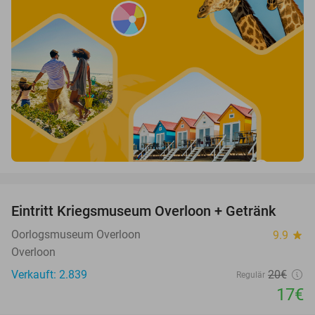
favorite_border
Eintritt Kriegsmuseum Overloon + Getränk
15%
Oorlogsmuseum Overloon
9.9
star
Overloon
Verkauft: 2.839
20€
Regulär
17€