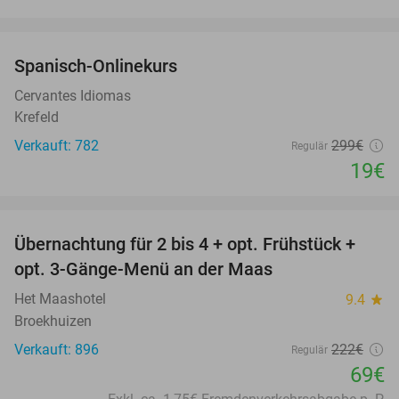
favorite_border
Spanisch-Onlinekurs
94%
Cervantes Idiomas
Krefeld
Verkauft: 782
299€
Regulär
19€
favorite_border
Übernachtung für 2 bis 4 + opt. Frühstück +
69%
opt. 3-Gänge-Menü an der Maas
Het Maashotel
9.4
star
Broekhuizen
Verkauft: 896
222€
Regulär
69€