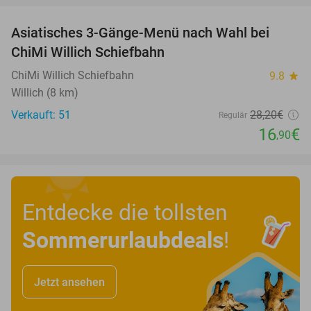
Asiatisches 3-Gänge-Menü nach Wahl bei
40%
ChiMi Willich Schiefbahn
ChiMi Willich Schiefbahn
9.8
star
Willich (8 km)
Verkauft: 51
28
,20
€
Regulär
16
€
,90
Entdecke die tollsten
Sommerurlaubdeals
!
Jetzt ansehen