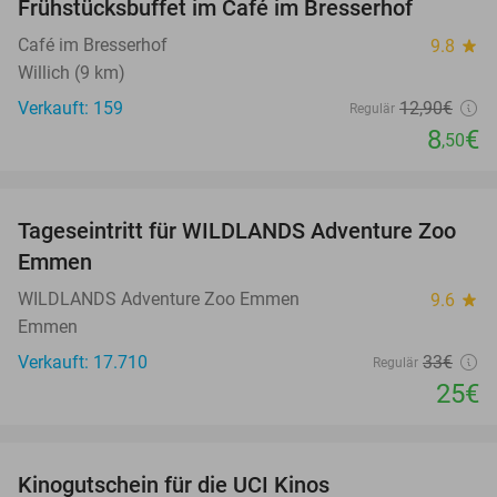
Frühstücksbuffet im Café im Bresserhof
34%
Café im Bresserhof
9.8
star
Willich (9 km)
Verkauft: 159
12
,90
€
Regulär
8
€
,50
favorite_border
Tageseintritt für WILDLANDS Adventure Zoo
24%
Emmen
WILDLANDS Adventure Zoo Emmen
9.6
star
Emmen
Verkauft: 17.710
33€
Regulär
25€
favorite_border
Kinogutschein für die UCI Kinos
42%