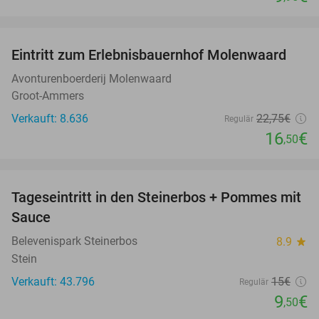
favorite_border
Eintritt zum Erlebnisbauernhof Molenwaard
27%
Avonturenboerderij Molenwaard
Groot-Ammers
Verkauft: 8.636
22
,75
€
Regulär
16
€
,50
favorite_border
Tageseintritt in den Steinerbos + Pommes mit
37%
Sauce
Belevenispark Steinerbos
8.9
star
Stein
Verkauft: 43.796
15€
Regulär
9
€
,50