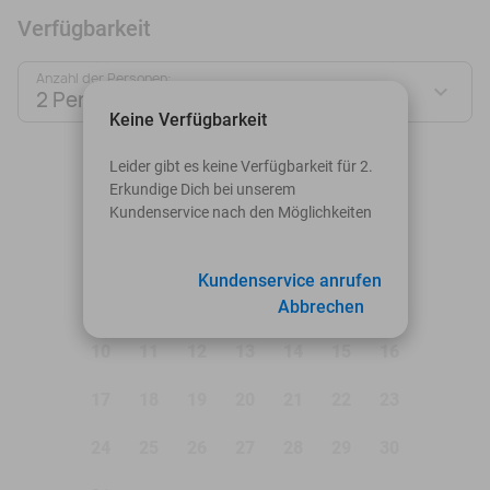
Verfügbarkeit
Anzahl der Personen:
2 Personen
Keine Verfügbarkeit
August 2026
Leider gibt es keine Verfügbarkeit für 2.
Erkundige Dich bei unserem
Mo
Di
Mi
Do
Fr
Sa
So
Kundenservice nach den Möglichkeiten
1
2
Kundenservice anrufen
3
4
5
6
7
8
9
Abbrechen
10
11
12
13
14
15
16
17
18
19
20
21
22
23
24
25
26
27
28
29
30