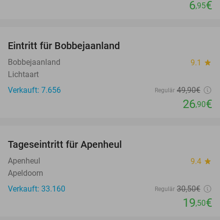
6
€
,95
favorite_border
Eintritt für Bobbejaanland
46%
Bobbejaanland
9.1
star
Lichtaart
Verkauft: 7.656
49
,90
€
Regulär
26
€
,90
favorite_border
Tageseintritt für Apenheul
36%
Apenheul
9.4
star
Apeldoorn
Verkauft: 33.160
30
,50
€
Regulär
19
€
,50
favorite_border