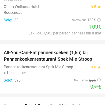
Otium Wellness Hotel
9.5
star
Roosendaal
Solgt: 33
138€
Normalpris
109€
Eskl. ca. 1,58€ per person per nat i turistskat
favorite_border
All-You-Can-Eat pannenkoeken (1,5u) bij
57%
Pannenkoekenrestaurant Spek Mie Stroop
Pannenkoekenrestaurant Spek Mie Stroop
9.0
star
's-Heerenhoek
Solgt: 390
23€
Normalpris
9
€
,95
favorite_border