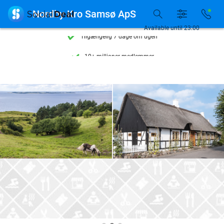
Se flere end 15.000 deals

Nordby Kro Samsø ApS
Tilgængelig 7 dage om ugen
Available until 23:00
10+ millioner medlemmer
9,4
baseret på
206.004 anmeldelser
Se flere end 15.000 deals
Tilgængelig 7 dage om ugen
10+ millioner medlemmer