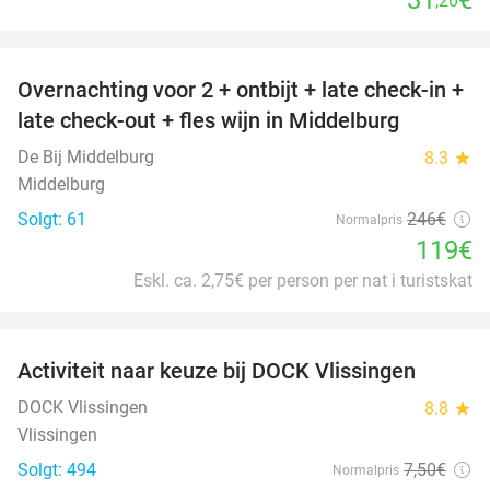
,20
favorite_border
Overnachting voor 2 + ontbijt + late check-in +
52%
late check-out + fles wijn in Middelburg
De Bij Middelburg
8.3
star
Middelburg
Solgt: 61
246€
Normalpris
119€
Eskl. ca. 2,75€ per person per nat i turistskat
favorite_border
Activiteit naar keuze bij DOCK Vlissingen
27%
DOCK Vlissingen
8.8
star
Vlissingen
Solgt: 494
7
,50
€
Normalpris