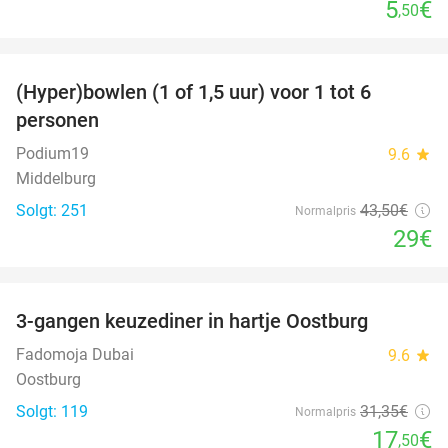
5
€
,50
favorite_border
(Hyper)bowlen (1 of 1,5 uur) voor 1 tot 6
33%
personen
Podium19
9.6
star
Middelburg
Solgt: 251
43
,50
€
Normalpris
29€
favorite_border
3-gangen keuzediner in hartje Oostburg
44%
Fadomoja Dubai
9.6
star
Oostburg
Solgt: 119
31
,35
€
Normalpris
17
€
,50