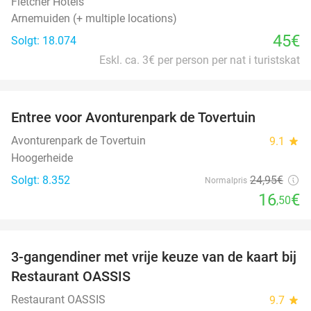
Fletcher Hotels
Arnemuiden (+ multiple locations)
45€
Solgt: 18.074
Eskl. ca. 3€ per person per nat i turistskat
favorite_border
Entree voor Avonturenpark de Tovertuin
34%
Avonturenpark de Tovertuin
9.1
star
Hoogerheide
Solgt: 8.352
24
,95
€
Normalpris
16
€
,50
favorite_border
3-gangendiner met vrije keuze van de kaart bij
43%
Restaurant OASSIS
Restaurant OASSIS
9.7
star