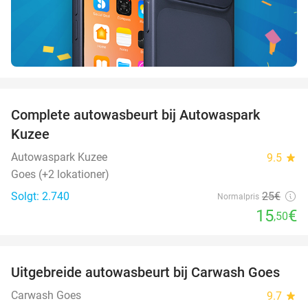
favorite_border
Complete autowasbeurt bij Autowaspark
38%
Kuzee
Autowaspark Kuzee
9.5
star
Goes (+2 lokationer)
Solgt: 2.740
25€
Normalpris
15
€
,50
favorite_border
Uitgebreide autowasbeurt bij Carwash Goes
36%
Carwash Goes
9.7
star