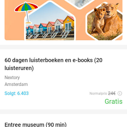
favorite_border
100%
60 dagen luisterboeken en e-books (20
luisteruren)
Nextory
Amsterdam
Solgt: 6.403
24€
Normalpris
Gratis
favorite_border
Entree museum (90 min)
41%