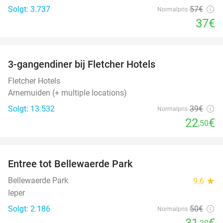
Solgt: 3.737
57€
Normalpris
37€
favorite_border
3-gangendiner bij Fletcher Hotels
42%
Fletcher Hotels
Arnemuiden (+ multiple locations)
Solgt: 13.532
39€
Normalpris
22
€
,50
favorite_border
Entree tot Bellewaerde Park
38%
Bellewaerde Park
9.6
star
Ieper
Solgt: 2.186
50€
Normalpris
31
€