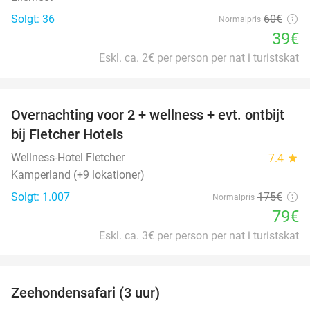
Solgt: 36
60€
Normalpris
39€
Eskl. ca. 2€ per person per nat i turistskat
favorite_border
Overnachting voor 2 + wellness + evt. ontbijt
55%
bij Fletcher Hotels
Wellness-Hotel Fletcher
7.4
star
Kamperland (+9 lokationer)
Solgt: 1.007
175€
Normalpris
79€
Eskl. ca. 3€ per person per nat i turistskat
favorite_border
Zeehondensafari (3 uur)
32%