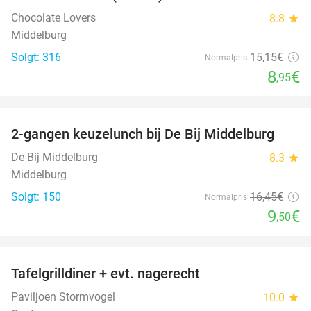
Chocolate Lovers
8.8
star
Middelburg
Solgt: 316
15
,15
€
Normalpris
8
€
,95
favorite_border
2-gangen keuzelunch bij De Bij Middelburg
42%
De Bij Middelburg
8.3
star
Middelburg
Solgt: 150
16
,45
€
Normalpris
9
€
,50
favorite_border
Tafelgrilldiner + evt. nagerecht
36%
Paviljoen Stormvogel
10.0
star