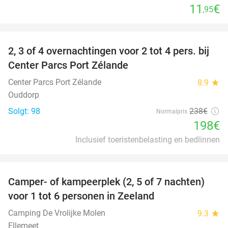
11
€
,95
favorite_border
2, 3 of 4 overnachtingen voor 2 tot 4 pers. bij
17%
Center Parcs Port Zélande
Center Parcs Port Zélande
8.9
star
Ouddorp
Solgt: 98
238€
Normalpris
198€
Inclusief toeristenbelasting en bedlinnen
favorite_border
Camper- of kampeerplek (2, 5 of 7 nachten)
35%
voor 1 tot 6 personen in Zeeland
Camping De Vrolijke Molen
9.3
star
Ellemeet