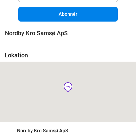
Abonnér
Nordby Kro Samsø ApS
Lokation
hotel
Nordby Kro Samsø ApS