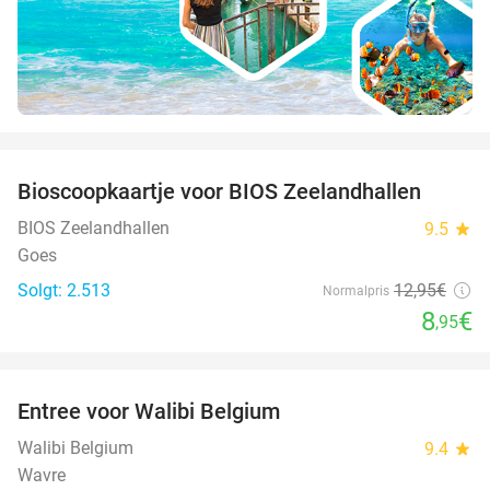
favorite_border
Bioscoopkaartje voor BIOS Zeelandhallen
31%
BIOS Zeelandhallen
9.5
star
Goes
Solgt: 2.513
12
,95
€
Normalpris
8
€
,95
favorite_border
Entree voor Walibi Belgium
35%
Walibi Belgium
9.4
star
Wavre