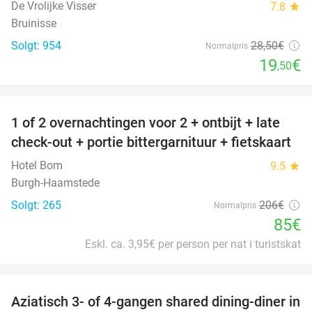
De Vrolijke Visser
7.8
star
Bruinisse
Solgt: 954
28
,50
€
Normalpris
19
€
,50
favorite_border
1 of 2 overnachtingen voor 2 + ontbijt + late
59%
check-out + portie bittergarnituur + fietskaart
Hotel Bom
9.5
star
Burgh-Haamstede
Solgt: 265
206€
Normalpris
85€
Eskl. ca. 3,95€ per person per nat i turistskat
favorite_border
Aziatisch 3- of 4-gangen shared dining-diner in
36%