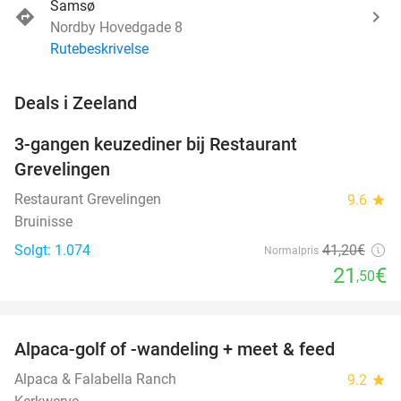
Samsø
Nordby Hovedgade 8
Rutebeskrivelse
favorite_border
Deals i Zeeland
3-gangen keuzediner bij Restaurant
48%
Grevelingen
Restaurant Grevelingen
9.6
star
Bruinisse
Solgt: 1.074
41
,20
€
Normalpris
21
€
,50
favorite_border
Alpaca-golf of -wandeling + meet & feed
24%
Alpaca & Falabella Ranch
9.2
star