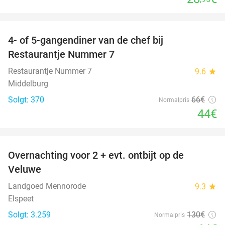
favorite_border
4- of 5-gangendiner van de chef bij
33%
Restaurantje Nummer 7
Restaurantje Nummer 7
9.6
star
Middelburg
Solgt: 370
66€
Normalpris
44€
favorite_border
Overnachting voor 2 + evt. ontbijt op de
51%
Veluwe
Landgoed Mennorode
9.3
star
Elspeet
Solgt: 3.259
130€
Normalpris