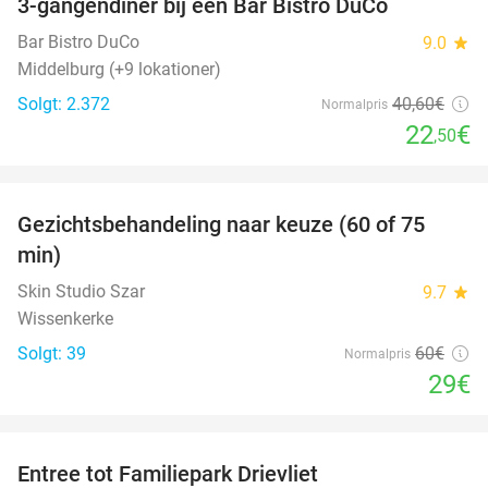
3-gangendiner bij een Bar Bistro DuCo
45%
Bar Bistro DuCo
9.0
star
Middelburg (+9 lokationer)
Solgt: 2.372
40
,60
€
Normalpris
22
€
,50
favorite_border
Gezichtsbehandeling naar keuze (60 of 75
52%
min)
Skin Studio Szar
9.7
star
Wissenkerke
Solgt: 39
60€
Normalpris
29€
favorite_border
Entree tot Familiepark Drievliet
21%