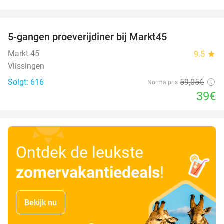
favorite_border
5-gangen proeverijdiner bij Markt45
34%
Markt 45
9.5
star
Vlissingen
Solgt: 616
59
,05
€
Normalpris
39€
Ontdek de leukste
zomervakantiedeals
!
Bekijk nu