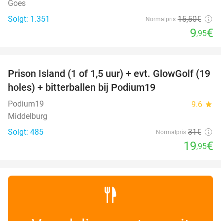
Goes
Solgt: 1.351
15
,50
€
Normalpris
9
€
,95
favorite_border
Prison Island (1 of 1,5 uur) + evt. GlowGolf (19
36%
holes) + bitterballen bij Podium19
Podium19
9.6
star
Middelburg
Solgt: 485
31€
Normalpris
19
€
,95