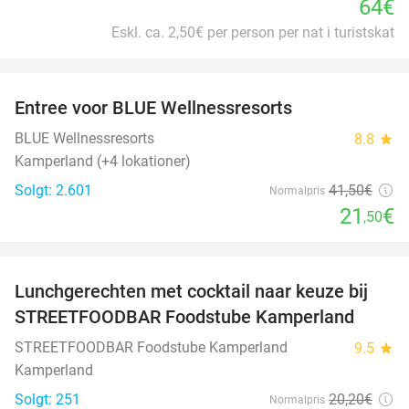
64€
Eskl. ca. 2,50€ per person per nat i turistskat
favorite_border
Entree voor BLUE Wellnessresorts
48%
BLUE Wellnessresorts
8.8
star
Kamperland (+4 lokationer)
Solgt: 2.601
41
,50
€
Normalpris
21
€
,50
favorite_border
Lunchgerechten met cocktail naar keuze bij
41%
STREETFOODBAR Foodstube Kamperland
STREETFOODBAR Foodstube Kamperland
9.5
star
Kamperland
Solgt: 251
20
,20
€
Normalpris