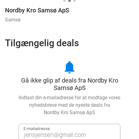
Nordby Kro Samsø ApS
Samsø
Tilgængelig deals
notifications
Gå ikke glip af deals fra Nordby Kro
Samsø ApS
Indtast din e-mailadresse for at modtage vores
nyhedsbreve med de nyeste deals fra
Nordby Kro Samsø ApS
E-mailadresse