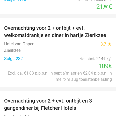
21
€
,50
favorite_border
Overnachting voor 2 + ontbijt + evt.
49%
welkomstdrankje en diner in hartje Zierikzee
Hotel van Oppen
8.7
star
Zierikzee
Solgt: 232
214€
Normalpris
109€
Excl. ca. €1,83 p.p.p.n. in sept t/m apr en €2,04 p.p.p.n. in
mei t/m aug toeristenbelasting
favorite_border
Overnachting voor 2 + evt. ontbijt en 3-
gangendiner bij Fletcher Hotels