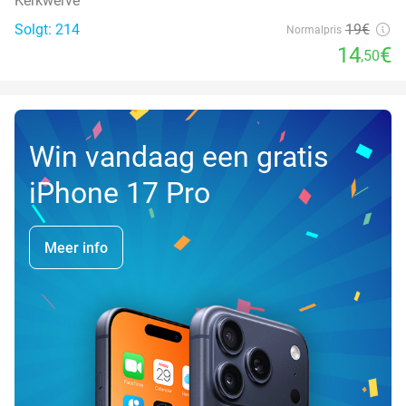
Kerkwerve
Solgt: 214
19€
Normalpris
14
€
,50
Win vandaag een gratis
iPhone 17 Pro
Meer info