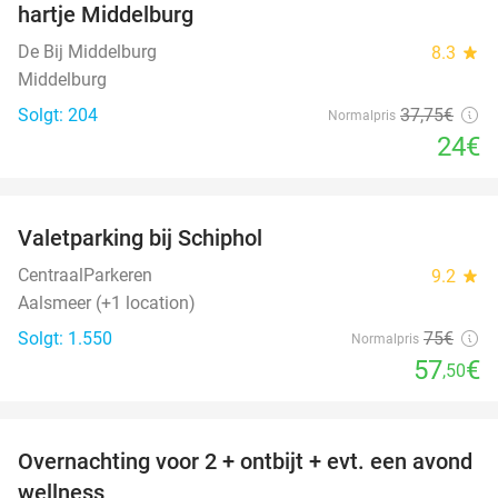
hartje Middelburg
De Bij Middelburg
8.3
star
Middelburg
Solgt: 204
37
,75
€
Normalpris
24€
favorite_border
Valetparking bij Schiphol
23%
CentraalParkeren
9.2
star
Aalsmeer (+1 location)
Solgt: 1.550
75€
Normalpris
57
€
,50
favorite_border
Overnachting voor 2 + ontbijt + evt. een avond
21%
wellness