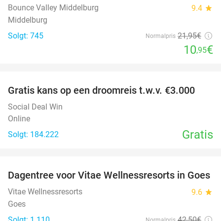
Bounce Valley Middelburg
9.4
star
Middelburg
Solgt: 745
21
,95
€
Normalpris
10
€
,95
favorite_border
Gratis kans op een droomreis t.w.v. €3.000
Social Deal Win
Online
Gratis
Solgt: 184.222
favorite_border
Dagentree voor Vitae Wellnessresorts in Goes
49%
Vitae Wellnessresorts
9.6
star
Goes
Solgt: 1.110
42
,50
€
Normalpris