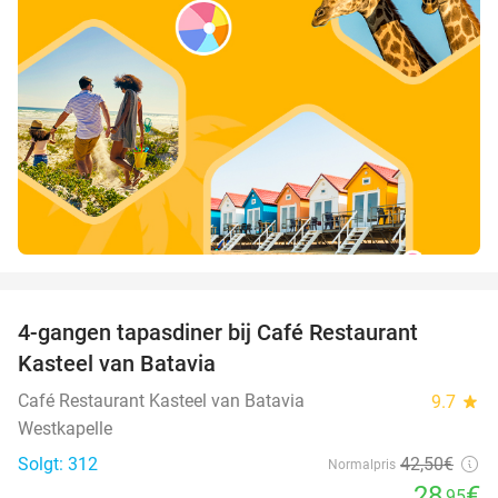
favorite_border
4-gangen tapasdiner bij Café Restaurant
32%
Kasteel van Batavia
Café Restaurant Kasteel van Batavia
9.7
star
Westkapelle
Solgt: 312
42
,50
€
Normalpris
28
€
,95