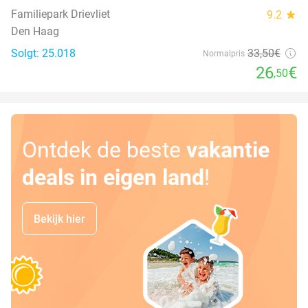
Familiepark Drievliet
9.2
star
Den Haag
Solgt: 25.018
33
,50
€
Normalpris
26
€
,50
Ontdek de beste
vakantie
deals in eigen land
!
Bekijk hier