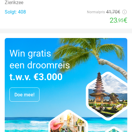
Zierikzee
Solgt: 408
41
,70
€
Normalpris
23
€
,95
Win gratis
een droomreis
t.w.v. €3.000
Doe mee!