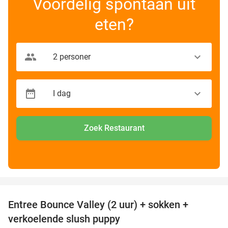
Voordelig spontaan uit
eten?
Zoek Restaurant
favorite_border
Entree Bounce Valley (2 uur) + sokken +
50%
verkoelende slush puppy