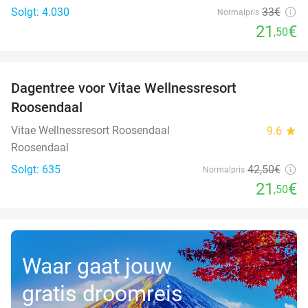
Solgt: 4.030
33€
Normalpris
21
€
,50
favorite_border
Dagentree voor Vitae Wellnessresort
49%
Roosendaal
Vitae Wellnessresort Roosendaal
9.6
star
Roosendaal
Solgt: 635
42
,50
€
Normalpris
21
€
,50
Waar gaat jouw
gratis droomreis