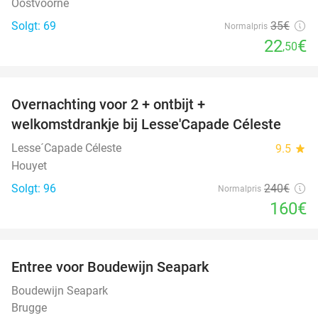
Oostvoorne
Solgt: 69
35€
Normalpris
22
€
,50
favorite_border
Overnachting voor 2 + ontbijt +
33%
welkomstdrankje bij Lesse'Capade Céleste
Lesse´Capade Céleste
9.5
star
Houyet
Solgt: 96
240€
Normalpris
160€
favorite_border
Entree voor Boudewijn Seapark
35%
Boudewijn Seapark
Brugge