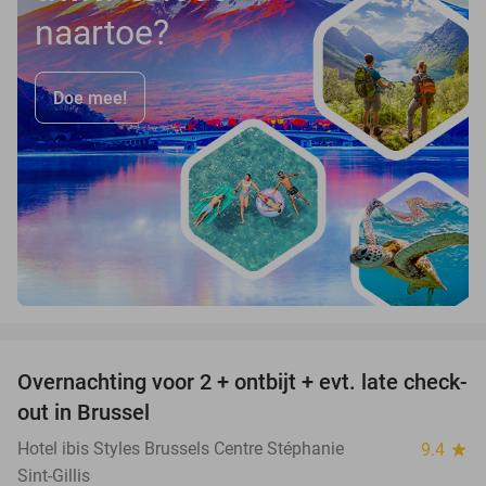
naartoe?
Doe mee!
favorite_border
Overnachting voor 2 + ontbijt + evt. late check-
35%
out in Brussel
Hotel ibis Styles Brussels Centre Stéphanie
9.4
star
Sint-Gillis