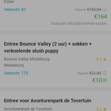
Dalen
Verkocht: 82
€192
,94
Regulier
€164
Inclusief alle bijkomende kosten
favorite_border
Entree Bounce Valley (2 uur) + sokken +
50%
verkoelende slush puppy
Bounce Valley Middelburg
9.4
star
Middelburg
Verkocht: 775
€21
,95
Regulier
€10
,95
favorite_border
Entree voor Avonturenpark de Tovertuin
34%
Avonturenpark de Tovertuin
9.2
star