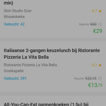
min)
Skin Studio Szar
9.7
star
Wissenkerke
Verkocht: 42
€60
Regulier
€29
favorite_border
Italiaanse 2-gangen keuzelunch bij Ristorante
41%
Pizzeria La Vita Bella
Ristorante Pizzeria La Vita Bella
9.7
star
Oostkapelle
Verkocht: 391
€23
,15
Regulier
€13
,75
favorite_border
All-You-Can-Eat pannenkoeken (1,5u) bij