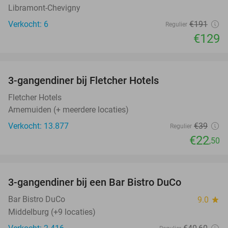
Libramont-Chevigny
Verkocht: 6
€191
Regulier
€129
favorite_border
3-gangendiner bij Fletcher Hotels
42%
Fletcher Hotels
Arnemuiden (+ meerdere locaties)
Verkocht: 13.877
€39
Regulier
€22
,50
favorite_border
3-gangendiner bij een Bar Bistro DuCo
45%
Bar Bistro DuCo
9.0
star
Middelburg (+9 locaties)