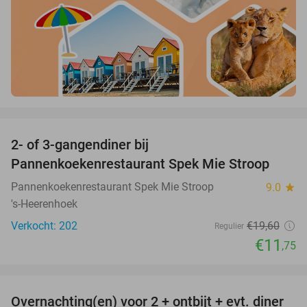
favorite_border
2- of 3-gangendiner bij
40%
Pannenkoekenrestaurant Spek Mie Stroop
Pannenkoekenrestaurant Spek Mie Stroop
9.0
star
's-Heerenhoek
Verkocht: 202
€19
,60
Regulier
€11
,75
favorite_border
Overnachting(en) voor 2 + ontbijt + evt. diner
51%