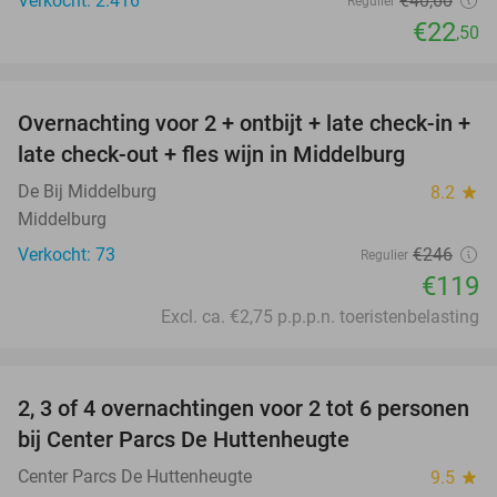
Verkocht: 2.416
€40
,60
Regulier
€22
,50
favorite_border
Overnachting voor 2 + ontbijt + late check-in +
52%
late check-out + fles wijn in Middelburg
De Bij Middelburg
8.2
star
Middelburg
Verkocht: 73
€246
Regulier
€119
Excl. ca. €2,75 p.p.p.n. toeristenbelasting
favorite_border
2, 3 of 4 overnachtingen voor 2 tot 6 personen
15%
bij Center Parcs De Huttenheugte
Center Parcs De Huttenheugte
9.5
star