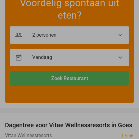
Voordelig spontaan uit
eten?
Zoek Restaurant
favorite_border
Dagentree voor Vitae Wellnessresorts in Goes
49%
Vitae Wellnessresorts
9.6
star