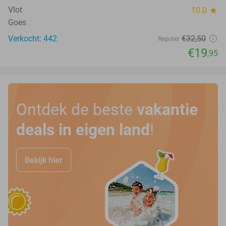
Vlot
10.0
star
Goes
Verkocht: 442
€32
,50
Regulier
€19
,95
Ontdek de beste
vakantie
deals in eigen land
!
Bekijk hier