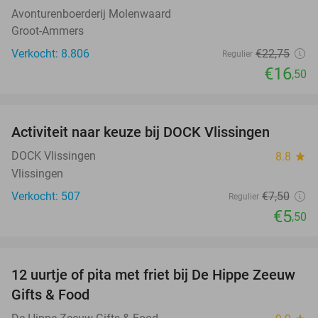
Avonturenboerderij Molenwaard
Groot-Ammers
Verkocht: 8.806
€22
,75
Regulier
€16
,50
favorite_border
Activiteit naar keuze bij DOCK Vlissingen
27%
DOCK Vlissingen
8.8
star
Vlissingen
Verkocht: 507
€7
,50
Regulier
€5
,50
favorite_border
12 uurtje of pita met friet bij De Hippe Zeeuw
33%
Gifts & Food