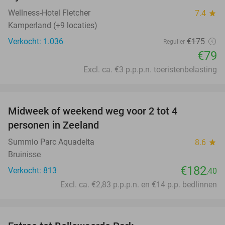
Wellness-Hotel Fletcher
7.4
star
Kamperland (+9 locaties)
Verkocht: 1.036
€175
Regulier
€79
Excl. ca. €3 p.p.p.n. toeristenbelasting
favorite_border
Midweek of weekend weg voor 2 tot 4
personen in Zeeland
Summio Parc Aquadelta
8.6
star
Bruinisse
€182
Verkocht: 813
,40
Excl. ca. €2,83 p.p.p.n. en €14 p.p. bedlinnen
favorite_border