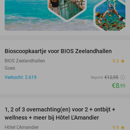
favorite_border
Bioscoopkaartje voor BIOS Zeelandhallen
31%
BIOS Zeelandhallen
9.5
star
Goes
Verkocht: 2.619
€12
,95
Regulier
€8
,95
favorite_border
1, 2 of 3 overnachting(en) voor 2 + ontbijt +
32%
NEW
wellness + meer bij Hôtel L'Amandier
TODAY
Hôtel L'Amandier
9.9
star