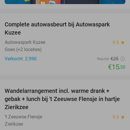
favorite_border
Complete autowasbeurt bij Autowaspark
38%
Kuzee
Autowaspark Kuzee
9.5
star
Goes (+2 locaties)
Verkocht: 2.990
€25
Regulier
€15
,50
favorite_border
Wandelarrangement incl. warme drank +
39%
gebak + lunch bij 't Zeeuwse Flensje in hartje
Zierikzee
‘t Zeeuwse Flensje
9.9
star
Zierikzee