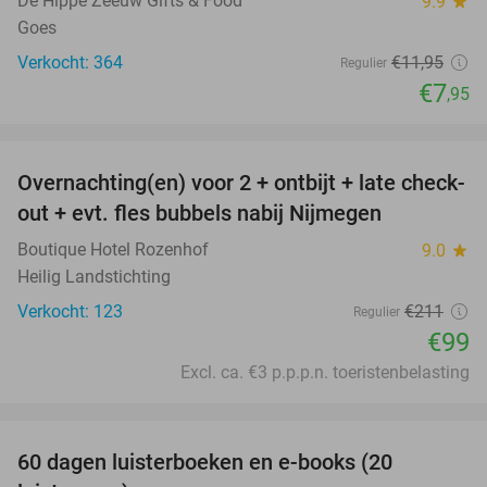
De Hippe Zeeuw Gifts & Food
9.9
star
Goes
Verkocht: 364
€11
,95
Regulier
€7
,95
favorite_border
Overnachting(en) voor 2 + ontbijt + late check-
53%
out + evt. fles bubbels nabij Nijmegen
Boutique Hotel Rozenhof
9.0
star
Heilig Landstichting
Verkocht: 123
€211
Regulier
€99
Excl. ca. €3 p.p.p.n. toeristenbelasting
favorite_border
100%
60 dagen luisterboeken en e-books (20