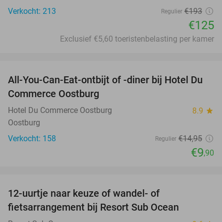
Verkocht: 213
€193
Regulier
€125
Exclusief €5,60 toeristenbelasting per kamer
favorite_border
All-You-Can-Eat-ontbijt of -diner bij Hotel Du
34%
Commerce Oostburg
Hotel Du Commerce Oostburg
8.9
star
Oostburg
Verkocht: 158
€14
,95
Regulier
€9
,90
favorite_border
12-uurtje naar keuze of wandel- of
39%
fietsarrangement bij Resort Sub Ocean