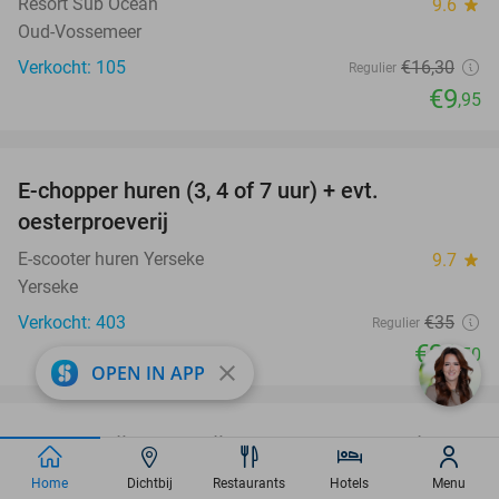
Resort Sub Ocean
9.6
star
Oud-Vossemeer
Verkocht: 105
€16
,30
Regulier
€9
,95
favorite_border
E-chopper huren (3, 4 of 7 uur) + evt.
39%
oesterproeverij
E-scooter huren Yerseke
9.7
star
Yerseke
Verkocht: 403
€35
Regulier
€21
,50
close
OPEN IN APP
favorite_border
Luxe ontbijtbuffet bij Op 't Hof Olmenstein
35%
Op ´t Hof Olmenstein
9.3
star
Home
Dichtbij
Restaurants
Hotels
Menu