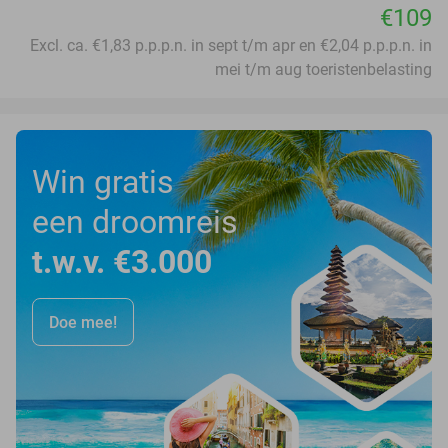
€109
Excl. ca. €1,83 p.p.p.n. in sept t/m apr en €2,04 p.p.p.n. in
mei t/m aug toeristenbelasting
Win gratis
een droomreis
t.w.v. €3.000
Doe mee!