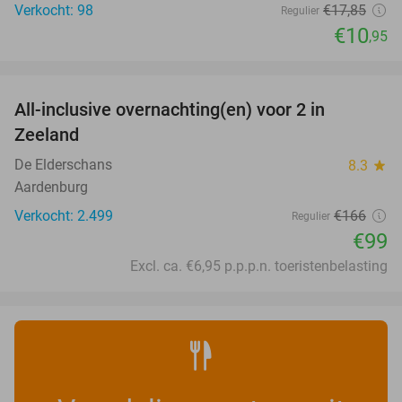
Verkocht: 98
€17
,85
Regulier
€10
,95
favorite_border
All-inclusive overnachting(en) voor 2 in
40%
Zeeland
De Elderschans
8.3
star
Aardenburg
Verkocht: 2.499
€166
Regulier
€99
Excl. ca. €6,95 p.p.p.n. toeristenbelasting