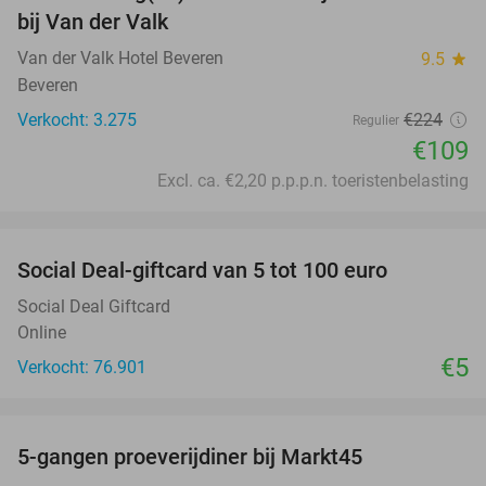
bij Van der Valk
Van der Valk Hotel Beveren
9.5
star
Beveren
Verkocht: 3.275
€224
Regulier
€109
Excl. ca. €2,20 p.p.p.n. toeristenbelasting
favorite_border
Social Deal-giftcard van 5 tot 100 euro
Social Deal Giftcard
Online
€5
Verkocht: 76.901
favorite_border
5-gangen proeverijdiner bij Markt45
34%