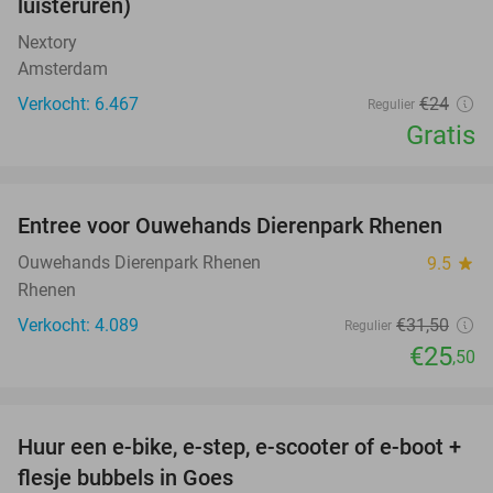
luisteruren)
Nextory
Amsterdam
Verkocht: 6.467
€24
Regulier
Gratis
favorite_border
Entree voor Ouwehands Dierenpark Rhenen
19%
Ouwehands Dierenpark Rhenen
9.5
star
Rhenen
Verkocht: 4.089
€31
,50
Regulier
€25
,50
favorite_border
Huur een e-bike, e-step, e-scooter of e-boot +
39%
flesje bubbels in Goes