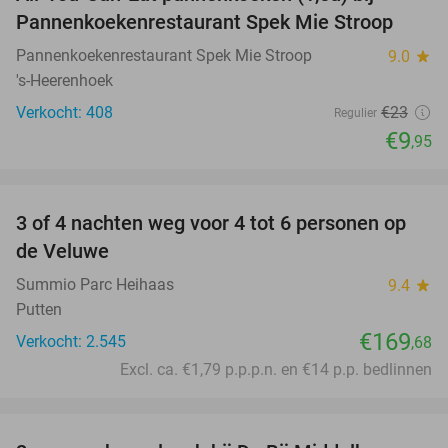
57%
Pannenkoekenrestaurant Spek Mie Stroop
Pannenkoekenrestaurant Spek Mie Stroop
9.0
star
's-Heerenhoek
Verkocht: 408
€23
Regulier
€9
,95
favorite_border
3 of 4 nachten weg voor 4 tot 6 personen op
de Veluwe
Summio Parc Heihaas
9.4
star
Putten
€169
Verkocht: 2.545
,68
Excl. ca. €1,79 p.p.p.n. en €14 p.p. bedlinnen
favorite_border