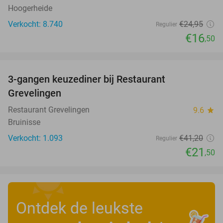
Hoogerheide
Verkocht: 8.740
€24
,95
Regulier
€16
,50
favorite_border
3-gangen keuzediner bij Restaurant
48%
Grevelingen
Restaurant Grevelingen
9.6
star
Bruinisse
Verkocht: 1.093
€41
,20
Regulier
€21
,50
Ontdek de leukste