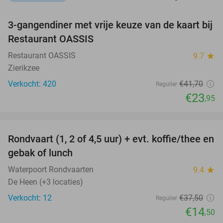
favorite_border
3-gangendiner met vrije keuze van de kaart bij
43%
Restaurant OASSIS
Restaurant OASSIS
9.7
star
Zierikzee
Verkocht: 420
€41
,70
Regulier
€23
,95
favorite_border
Rondvaart (1, 2 of 4,5 uur) + evt. koffie/thee en
61%
NEW
gebak of lunch
TODAY
Waterpoort Rondvaarten
9.4
star
De Heen (+3 locaties)
Verkocht: 12
€37
,50
Regulier
€14
,50