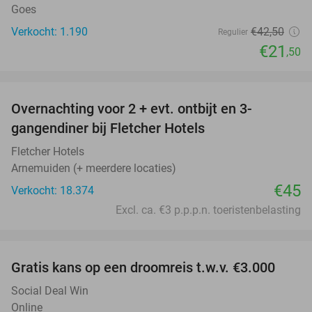
Goes
Verkocht: 1.190
€42
,50
Regulier
€21
,50
favorite_border
Overnachting voor 2 + evt. ontbijt en 3-
gangendiner bij Fletcher Hotels
Fletcher Hotels
Arnemuiden (+ meerdere locaties)
€45
Verkocht: 18.374
Excl. ca. €3 p.p.p.n. toeristenbelasting
favorite_border
Gratis kans op een droomreis t.w.v. €3.000
Social Deal Win
Online