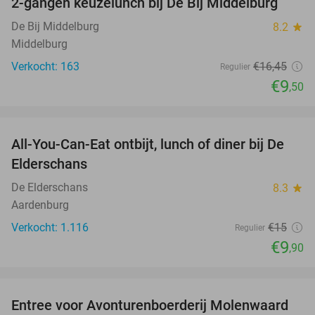
2-gangen keuzelunch bij De Bij Middelburg
42%
De Bij Middelburg
8.2
star
Middelburg
Verkocht: 163
€16
,45
Regulier
€9
,50
favorite_border
All-You-Can-Eat ontbijt, lunch of diner bij De
34%
Elderschans
De Elderschans
8.3
star
Aardenburg
Verkocht: 1.116
€15
Regulier
€9
,90
favorite_border
Entree voor Avonturenboerderij Molenwaard
27%