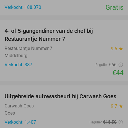
Gratis
Verkocht: 188.070
favorite_border
4- of 5-gangendiner van de chef bij
33%
Restaurantje Nummer 7
Restaurantje Nummer 7
9.6
star
Middelburg
Verkocht: 387
€66
Regulier
€44
favorite_border
Uitgebreide autowasbeurt bij Carwash Goes
36%
Carwash Goes
9.7
star
Goes
Verkocht: 1.407
€15
,50
Regulier