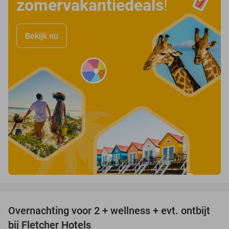
zomervakantiedeals
!
Bekijk nu
favorite_border
Overnachting voor 2 + wellness + evt. ontbijt
55%
bij Fletcher Hotels