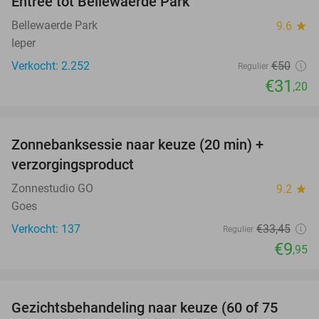
Entree tot Bellewaerde Park
38%
Bellewaerde Park
9.6
star
Ieper
Verkocht: 2.252
€50
Regulier
€31
,20
favorite_border
Zonnebanksessie naar keuze (20 min) +
70%
verzorgingsproduct
Zonnestudio GO
9.2
star
Goes
Verkocht: 137
€33
,45
Regulier
€9
,95
favorite_border
Gezichtsbehandeling naar keuze (60 of 75
52%