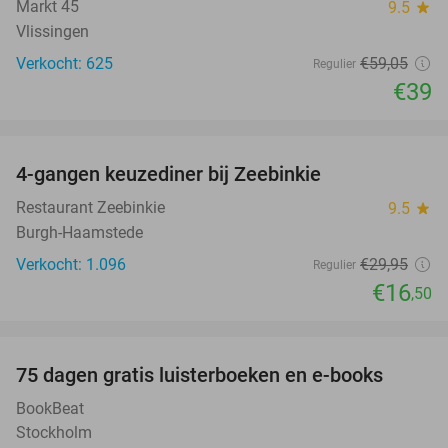
Markt 45
9.5
star
Vlissingen
Verkocht: 625
€59
,05
Regulier
€39
favorite_border
4-gangen keuzediner bij Zeebinkie
45%
Restaurant Zeebinkie
9.5
star
Burgh-Haamstede
Verkocht: 1.096
€29
,95
Regulier
€16
,50
favorite_border
100%
75 dagen gratis luisterboeken en e-books
BookBeat
Stockholm