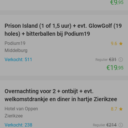
€9
,95
favorite_border
Prison Island (1 of 1,5 uur) + evt. GlowGolf (19
36%
holes) + bitterballen bij Podium19
Podium19
9.6
star
Middelburg
Verkocht: 511
€31
Regulier
€19
,95
favorite_border
Overnachting voor 2 + ontbijt + evt.
49%
welkomstdrankje en diner in hartje Zierikzee
Hotel van Oppen
8.7
star
Zierikzee
Verkocht: 238
€214
Regulier