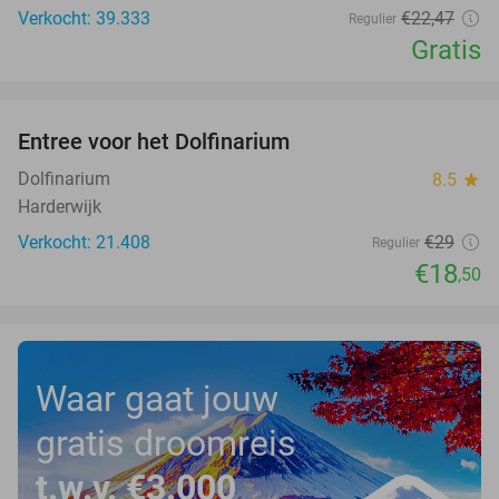
Verkocht: 39.333
€22
,47
Regulier
Gratis
favorite_border
Entree voor het Dolfinarium
36%
Dolfinarium
8.5
star
Harderwijk
Verkocht: 21.408
€29
Regulier
€18
,50
Waar gaat jouw
gratis droomreis
t.w.v. €3.000