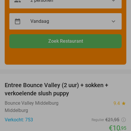
Zoek Restaurant
favorite_border
Entree Bounce Valley (2 uur) + sokken +
50%
verkoelende slush puppy
Bounce Valley Middelburg
9.4
star
Middelburg
Verkocht: 753
€21
,95
Regulier
€10
,95