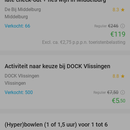
De Bij Middelburg
8.3
star
Middelburg
Verkocht: 66
€246
Regulier
€119
Excl. ca. €2,75 p.p.p.n. toeristenbelasting
favorite_border
Activiteit naar keuze bij DOCK Vlissingen
27%
DOCK Vlissingen
8.8
star
Vlissingen
Verkocht: 500
€7
,50
Regulier
€5
,50
favorite_border
(Hyper)bowlen (1 of 1,5 uur) voor 1 tot 6
33%