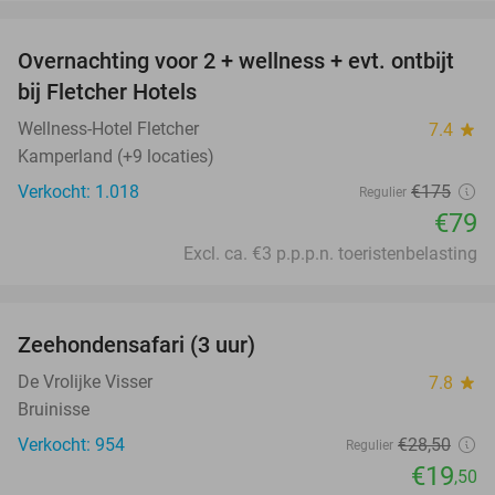
favorite_border
Overnachting voor 2 + wellness + evt. ontbijt
55%
bij Fletcher Hotels
Wellness-Hotel Fletcher
7.4
star
Kamperland (+9 locaties)
Verkocht: 1.018
€175
Regulier
€79
Excl. ca. €3 p.p.p.n. toeristenbelasting
favorite_border
Zeehondensafari (3 uur)
32%
De Vrolijke Visser
7.8
star
Bruinisse
Verkocht: 954
€28
,50
Regulier
€19
,50