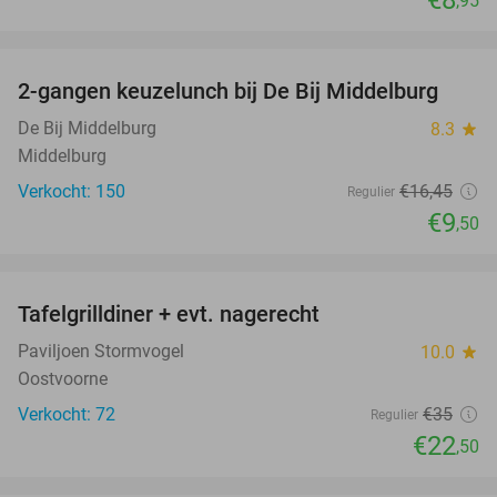
€8
,95
favorite_border
2-gangen keuzelunch bij De Bij Middelburg
42%
De Bij Middelburg
8.3
star
Middelburg
Verkocht: 150
€16
,45
Regulier
€9
,50
favorite_border
Tafelgrilldiner + evt. nagerecht
36%
Paviljoen Stormvogel
10.0
star
Oostvoorne
Verkocht: 72
€35
Regulier
€22
,50
favorite_border