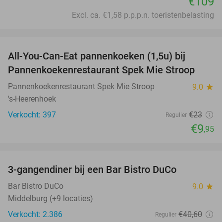
€109
Excl. ca. €1,58 p.p.p.n. toeristenbelasting
favorite_border
All-You-Can-Eat pannenkoeken (1,5u) bij
57%
Pannenkoekenrestaurant Spek Mie Stroop
Pannenkoekenrestaurant Spek Mie Stroop
9.0
star
's-Heerenhoek
Verkocht: 397
€23
Regulier
€9
,95
favorite_border
3-gangendiner bij een Bar Bistro DuCo
45%
Bar Bistro DuCo
9.0
star
Middelburg (+9 locaties)
Verkocht: 2.386
€40
,60
Regulier