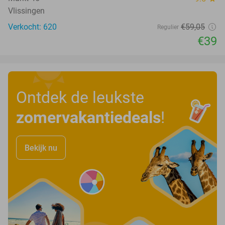
Vlissingen
Verkocht: 620
€59
,05
Regulier
€39
Ontdek de leukste
zomervakantiedeals
!
Bekijk nu