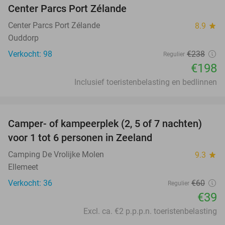
Center Parcs Port Zélande
Center Parcs Port Zélande
8.9
star
Ouddorp
Verkocht: 98
€238
Regulier
€198
Inclusief toeristenbelasting en bedlinnen
favorite_border
Camper- of kampeerplek (2, 5 of 7 nachten)
35%
voor 1 tot 6 personen in Zeeland
Camping De Vrolijke Molen
9.3
star
Ellemeet
Verkocht: 36
€60
Regulier
€39
Excl. ca. €2 p.p.p.n. toeristenbelasting