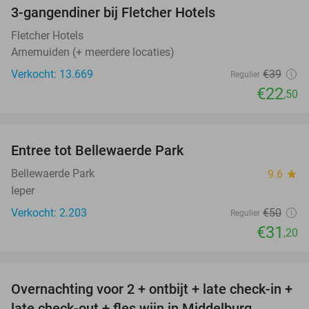
3-gangendiner bij Fletcher Hotels
42%
Fletcher Hotels
Arnemuiden (+ meerdere locaties)
Verkocht: 13.669
€39
Regulier
€22
,50
favorite_border
Entree tot Bellewaerde Park
38%
Bellewaerde Park
9.6
star
Ieper
Verkocht: 2.203
€50
Regulier
€31
,20
favorite_border
Overnachting voor 2 + ontbijt + late check-in +
52%
late check-out + fles wijn in Middelburg