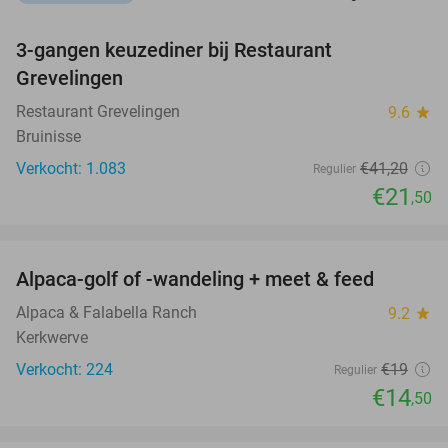
favorite_border
3-gangen keuzediner bij Restaurant
48%
Grevelingen
Restaurant Grevelingen
9.6
star
Bruinisse
Verkocht: 1.083
€41
,20
Regulier
€21
,50
favorite_border
Alpaca-golf of -wandeling + meet & feed
24%
Alpaca & Falabella Ranch
9.2
star
Kerkwerve
Verkocht: 224
€19
Regulier
€14
,50