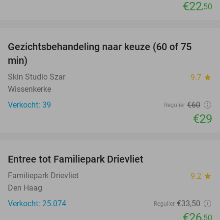
€22
,50
favorite_border
Gezichtsbehandeling naar keuze (60 of 75
52%
min)
Skin Studio Szar
9.7
star
Wissenkerke
Verkocht: 39
€60
Regulier
€29
favorite_border
Entree tot Familiepark Drievliet
21%
Familiepark Drievliet
9.2
star
Den Haag
Verkocht: 25.074
€33
,50
Regulier
€26
,50