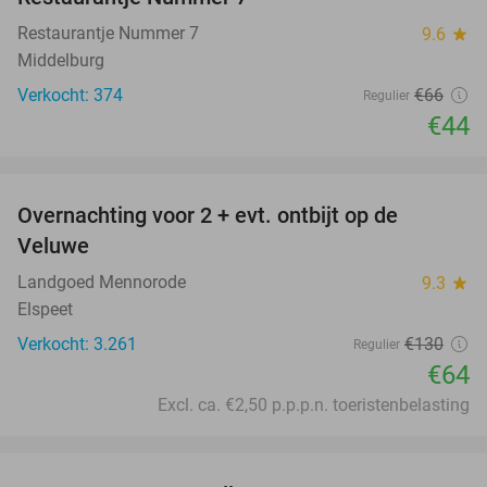
Restaurantje Nummer 7
9.6
star
Middelburg
Verkocht: 374
€66
Regulier
€44
favorite_border
Overnachting voor 2 + evt. ontbijt op de
51%
Veluwe
Landgoed Mennorode
9.3
star
Elspeet
Verkocht: 3.261
€130
Regulier
€64
Excl. ca. €2,50 p.p.p.n. toeristenbelasting
favorite_border