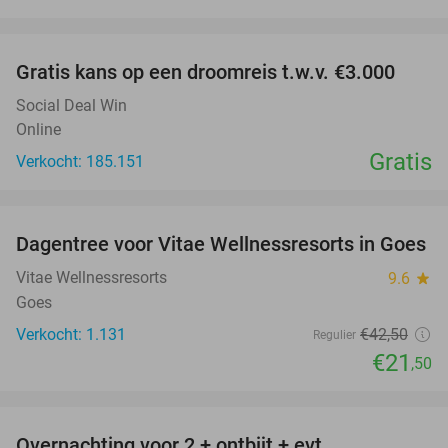
favorite_border
Gratis kans op een droomreis t.w.v. €3.000
Social Deal Win
Online
Gratis
Verkocht: 185.151
favorite_border
Dagentree voor Vitae Wellnessresorts in Goes
49%
Vitae Wellnessresorts
9.6
star
Goes
Verkocht: 1.131
€42
,50
Regulier
€21
,50
favorite_border
Overnachting voor 2 + ontbijt + evt.