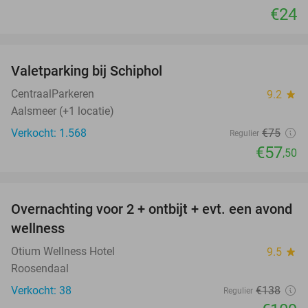
€24
favorite_border
Valetparking bij Schiphol
23%
CentraalParkeren
9.2
star
Aalsmeer (+1 locatie)
Verkocht: 1.568
€75
Regulier
€57
,50
favorite_border
Overnachting voor 2 + ontbijt + evt. een avond
21%
wellness
Otium Wellness Hotel
9.5
star
Roosendaal
Verkocht: 38
€138
Regulier