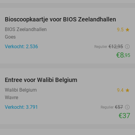
favorite_border
Bioscoopkaartje voor BIOS Zeelandhallen
31%
BIOS Zeelandhallen
9.5
star
Goes
Verkocht: 2.536
€12
,95
Regulier
€8
,95
favorite_border
Entree voor Walibi Belgium
35%
Walibi Belgium
9.4
star
Wavre
Verkocht: 3.791
€57
Regulier
€37
favorite_border