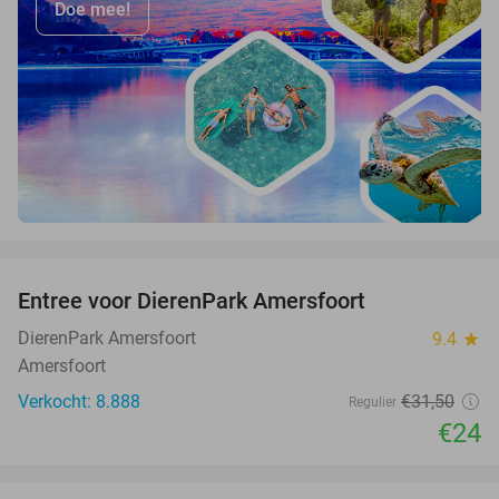
Doe mee!
favorite_border
Entree voor DierenPark Amersfoort
24%
DierenPark Amersfoort
9.4
star
Amersfoort
Verkocht: 8.888
€31
,50
Regulier
€24
favorite_border