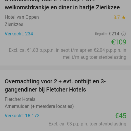
49%
welkomstdrankje en diner in hartje Zierikzee
Hotel van Oppen
8.7
star
Zierikzee
Verkocht: 234
€214
Regulier
€109
Excl. ca. €1,83 p.p.p.n. in sept t/m apr en €2,04 p.p.p.n. in
mei t/m aug toeristenbelasting
favorite_border
Overnachting voor 2 + evt. ontbijt en 3-
gangendiner bij Fletcher Hotels
Fletcher Hotels
Arnemuiden (+ meerdere locaties)
€45
Verkocht: 18.172
Excl. ca. €3 p.p.p.n. toeristenbelasting