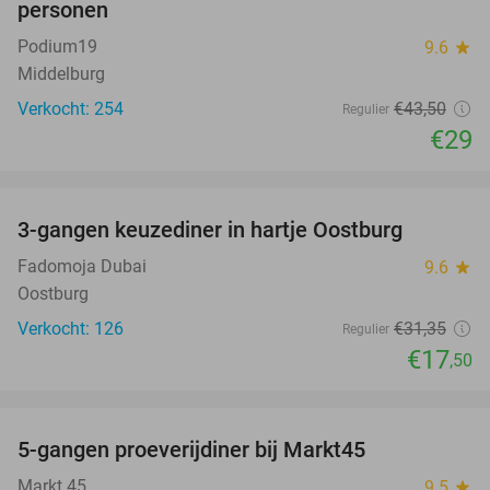
personen
Podium19
9.6
star
Middelburg
Verkocht: 254
€43
,50
Regulier
€29
favorite_border
3-gangen keuzediner in hartje Oostburg
44%
Fadomoja Dubai
9.6
star
Oostburg
Verkocht: 126
€31
,35
Regulier
€17
,50
favorite_border
5-gangen proeverijdiner bij Markt45
34%
Markt 45
9.5
star