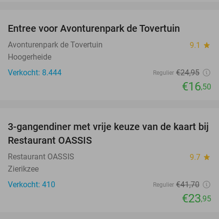
favorite_border
Entree voor Avonturenpark de Tovertuin
34%
Avonturenpark de Tovertuin
9.1
star
Hoogerheide
Verkocht: 8.444
€24
,95
Regulier
€16
,50
favorite_border
3-gangendiner met vrije keuze van de kaart bij
43%
Restaurant OASSIS
Restaurant OASSIS
9.7
star
Zierikzee
Verkocht: 410
€41
,70
Regulier
€23
,95