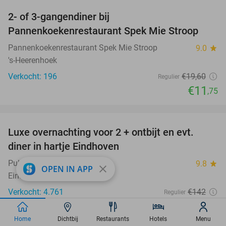
2- of 3-gangendiner bij
40%
Pannenkoekenrestaurant Spek Mie Stroop
Pannenkoekenrestaurant Spek Mie Stroop
9.0
star
's-Heerenhoek
Verkocht: 196
€19
,60
Regulier
€11
,75
favorite_border
Luxe overnachting voor 2 + ontbijt en evt.
13%
diner in hartje Eindhoven
Pullman Eindhoven Cocagne
9.8
star
close
OPEN IN APP
Eindhoven
Verkocht: 4.761
€142
Regulier
€124
Home
Dichtbij
Excl. ca. €5,25 p.p.p.n. toeristenbelasting
Restaurants
Hotels
Menu