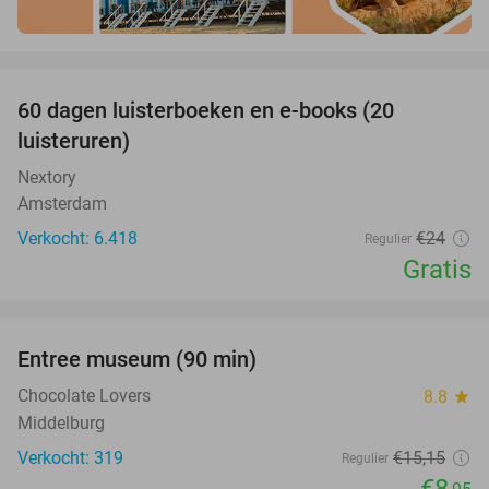
favorite_border
100%
60 dagen luisterboeken en e-books (20
luisteruren)
Nextory
Amsterdam
Verkocht: 6.418
€24
Regulier
Gratis
favorite_border
Entree museum (90 min)
41%
Chocolate Lovers
8.8
star
Middelburg
Verkocht: 319
€15
,15
Regulier