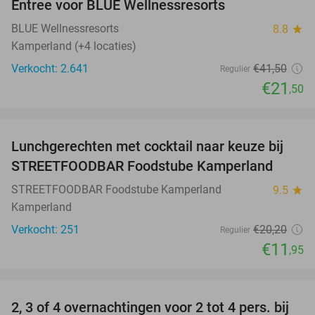
Entree voor BLUE Wellnessresorts
48%
BLUE Wellnessresorts
8.8
star
Kamperland (+4 locaties)
Verkocht: 2.641
€41
,50
Regulier
€21
,50
favorite_border
Lunchgerechten met cocktail naar keuze bij
41%
STREETFOODBAR Foodstube Kamperland
STREETFOODBAR Foodstube Kamperland
9.5
star
Kamperland
Verkocht: 251
€20
,20
Regulier
€11
,95
favorite_border
2, 3 of 4 overnachtingen voor 2 tot 4 pers. bij
17%