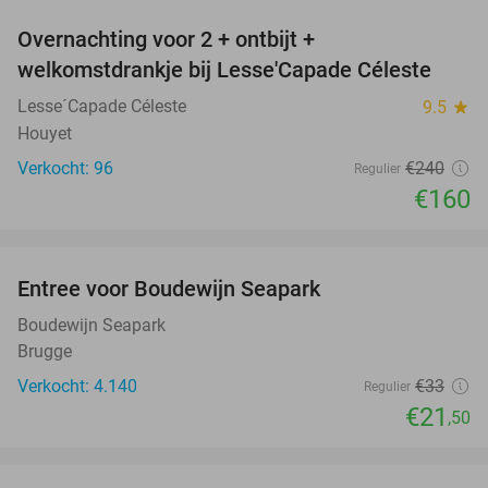
Overnachting voor 2 + ontbijt +
33%
welkomstdrankje bij Lesse'Capade Céleste
Lesse´Capade Céleste
9.5
star
Houyet
Verkocht: 96
€240
Regulier
€160
favorite_border
Entree voor Boudewijn Seapark
35%
Boudewijn Seapark
Brugge
Verkocht: 4.140
€33
Regulier
€21
,50
favorite_border