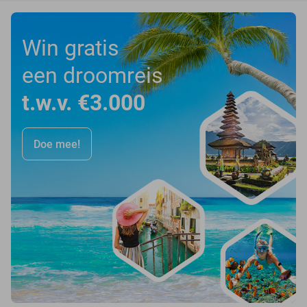
Win gratis
een droomreis
t.w.v. €3.000
Doe mee!