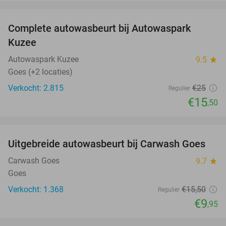
favorite_border
Complete autowasbeurt bij Autowaspark
38%
Kuzee
Autowaspark Kuzee
9.5
star
Goes (+2 locaties)
Verkocht: 2.815
€25
Regulier
€15
,50
favorite_border
Uitgebreide autowasbeurt bij Carwash Goes
36%
Carwash Goes
9.7
star
Goes
Verkocht: 1.368
€15
,50
Regulier
€9
,95
favorite_border