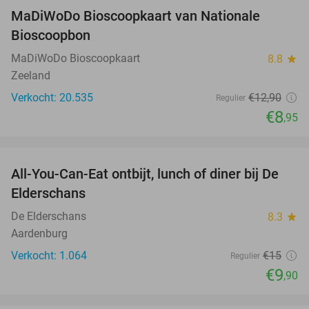
MaDiWoDo Bioscoopkaart van Nationale
31%
Bioscoopbon
MaDiWoDo Bioscoopkaart
8.8
star
Zeeland
Verkocht: 20.535
€12
,90
Regulier
€8
,95
favorite_border
All-You-Can-Eat ontbijt, lunch of diner bij De
34%
Elderschans
De Elderschans
8.3
star
Aardenburg
Verkocht: 1.064
€15
Regulier
€9
,90
favorite_border