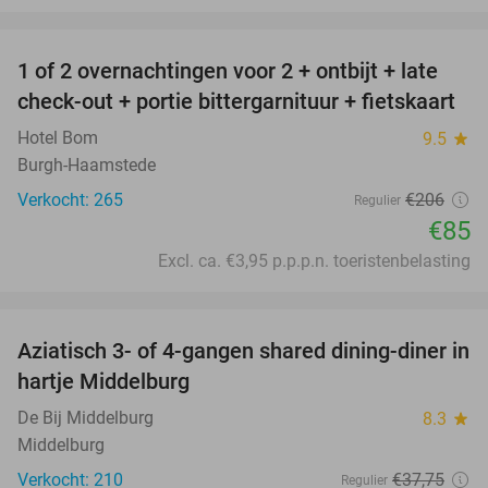
favorite_border
1 of 2 overnachtingen voor 2 + ontbijt + late
59%
check-out + portie bittergarnituur + fietskaart
Hotel Bom
9.5
star
Burgh-Haamstede
Verkocht: 265
€206
Regulier
€85
Excl. ca. €3,95 p.p.p.n. toeristenbelasting
favorite_border
Aziatisch 3- of 4-gangen shared dining-diner in
36%
hartje Middelburg
De Bij Middelburg
8.3
star
Middelburg
Verkocht: 210
€37
,75
Regulier