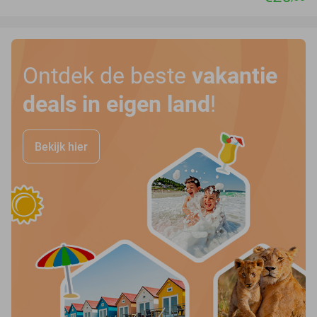
Ontdek de beste
vakantie
deals in eigen land
!
Bekijk hier