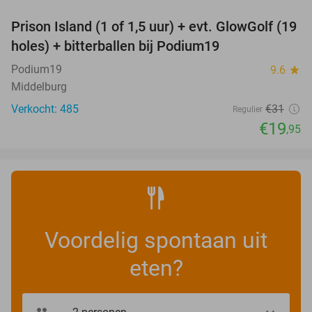
Prison Island (1 of 1,5 uur) + evt. GlowGolf (19
36%
holes) + bitterballen bij Podium19
Podium19
9.6
star
Middelburg
Verkocht: 485
€31
Regulier
€19
,95
Voordelig spontaan uit
eten?