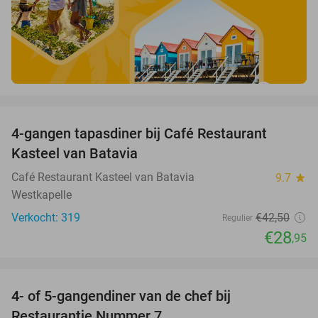
favorite_border
4-gangen tapasdiner bij Café Restaurant
32%
Kasteel van Batavia
Café Restaurant Kasteel van Batavia
9.7
star
Westkapelle
Verkocht: 319
€42
,50
Regulier
€28
,95
favorite_border
4- of 5-gangendiner van de chef bij
33%
Restaurantje Nummer 7