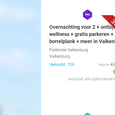
hexagon
hotel
3
Overnachting voor 2 + ontbijt
wellness + gratis parkeren +
borrelplank + meer in Valke
Parkhotel Valkenburg
Valkenburg
Verkocht: 129
€
Regulier
Inclusief alle bijkomende