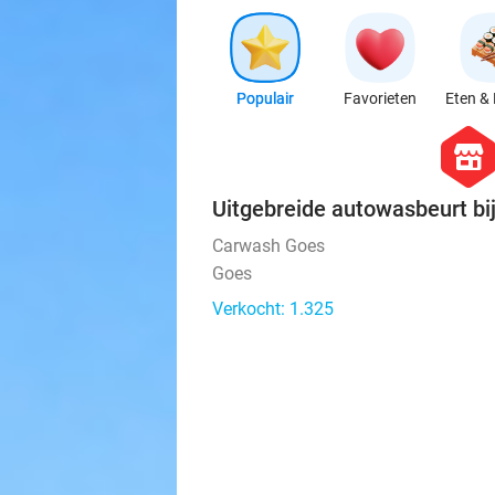
Populair
Favorieten
Eten & 
hexago
store
Uitgebreide autowasbeurt b
Carwash Goes
Goes
Verkocht: 1.325