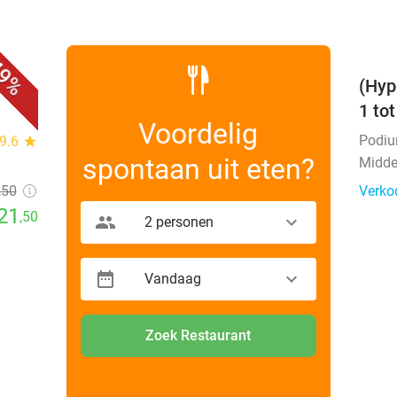
favorite_border
9%
(Hyp
1 to
Voordelig
Podi
9.6
star
spontaan uit eten?
Midde
,50
Verko
21
,50
2 personen
Vandaag
Zoek Restaurant