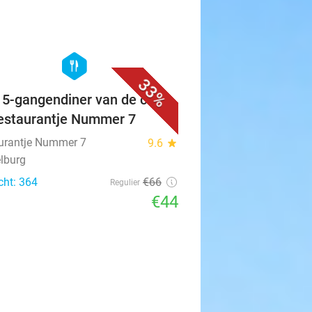
favorite_border
hexagon
food
33%
f 5-gangendiner van de chef
Restaurantje Nummer 7
urantje Nummer 7
9.6
star
lburg
cht: 364
€66
Regulier
€44