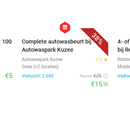
favorite_border
favorite_border
hexagon
store
38%
t 100
Complete autowasbeurt bij
4- o
Autowaspark Kuzee
bij 
Autowaspark Kuzee
Resta
9.5
star
Goes (+2 locaties)
Midde
€5
Verkocht: 2.640
€25
Verko
Regulier
€15
,50