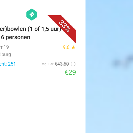
favorite_border
hexagon
events
33%
er)bowlen (1 of 1,5 uur) voor
t 6 personen
um19
9.6
star
lburg
cht: 251
€43
,50
Regulier
€29