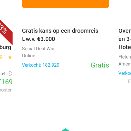
favorite_border
favorite_border
3%
 +
Gratis kans op een droomreis
Over
t.w.v. €3.000
en 3
nburg
Hote
Social Deal Win
Online
Fletch
9.1
star
Gratis
Arnem
Verkocht: 182.920
Verko
254
€169
E
 kosten
favorite_border
favorite_border