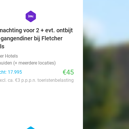
favorite_border
hexagon
hotel
nachting voor 2 + evt. ontbijt
-gangendiner bij Fletcher
ls
er Hotels
uiden (+ meerdere locaties)
€45
cht: 17.995
xcl. ca. €3 p.p.p.n. toeristenbelasting
favorite_border