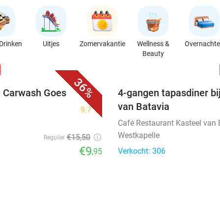
Drinken
Uitjes
Zomervakantie
Wellness &
Overnacht
Beauty
favorite_border
n
36%
ij Carwash Goes
4-gangen tapasdiner bi
van Batavia
9.7
star
Café Restaurant Kasteel van 
Westkapelle
€15
,50
Regulier
€9
Verkocht: 306
,95