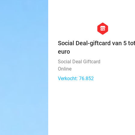
hexagon
store
Social Deal-giftcard van 5 to
euro
Social Deal Giftcard
Online
Verkocht: 76.852