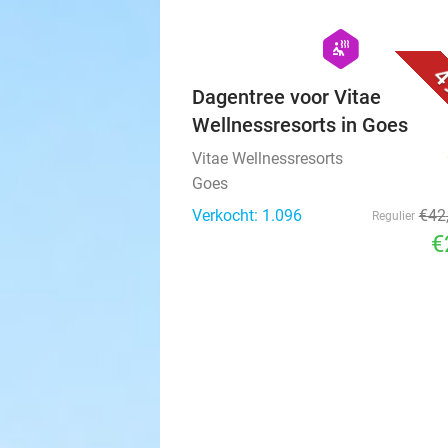
hexagon
wellness
4
Dagentree voor Vitae
Wellnessresorts in Goes
Vitae Wellnessresorts
Goes
Verkocht: 1.096
€42
Regulier
€