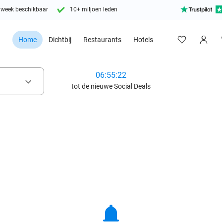
 week beschikbaar
10+ miljoen leden
Home
Dichtbij
Restaurants
Hotels
06:55:20
keyboard_arrow_down
tot de nieuwe Social Deals
notifications