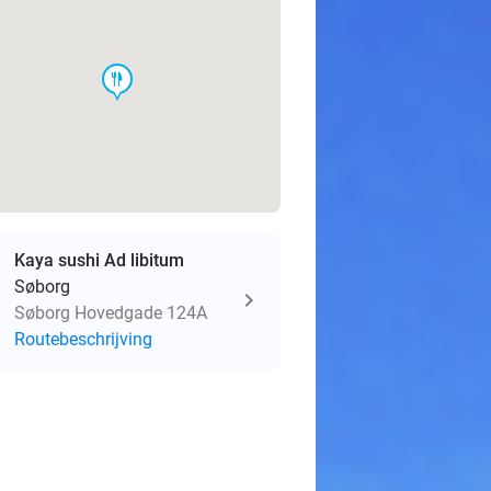
food
Kaya sushi Ad libitum
Søborg
Søborg Hovedgade 124A
Routebeschrijving