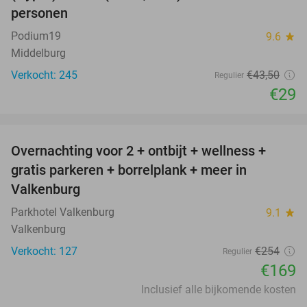
personen
Podium19
9.6
star
Middelburg
Verkocht: 245
€43
,50
Regulier
€29
favorite_border
Overnachting voor 2 + ontbijt + wellness +
33%
gratis parkeren + borrelplank + meer in
Valkenburg
Parkhotel Valkenburg
9.1
star
Valkenburg
Verkocht: 127
€254
Regulier
€169
Inclusief alle bijkomende kosten