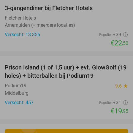
3-gangendiner bij Fletcher Hotels
42%
Fletcher Hotels
Arnemuiden (+ meerdere locaties)
Verkocht: 13.356
€39
Regulier
€22
,50
favorite_border
Prison Island (1 of 1,5 uur) + evt. GlowGolf (19
36%
holes) + bitterballen bij Podium19
Podium19
9.6
star
Middelburg
Verkocht: 457
€31
Regulier
€19
,95