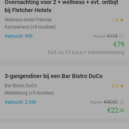
Overnachting voor 2 + wellness + evt. ontbijt
55%
bij Fletcher Hotels
Wellness-Hotel Fletcher
7.4
star
Kamperland (+9 locaties)
Verkocht: 999
€175
Regulier
€79
Excl. ca. €3 p.p.p.n. toeristenbelasting
favorite_border
3-gangendiner bij een Bar Bistro DuCo
45%
Bar Bistro DuCo
9.0
star
Middelburg (+9 locaties)
Verkocht: 2.340
€40
,60
Regulier
€22
,50
favorite_border