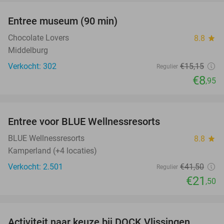
Entree museum (90 min)
41%
Chocolate Lovers
8.8
star
Middelburg
Verkocht: 302
€15
,15
Regulier
€8
,95
favorite_border
Entree voor BLUE Wellnessresorts
48%
BLUE Wellnessresorts
8.8
star
Kamperland (+4 locaties)
Verkocht: 2.501
€41
,50
Regulier
€21
,50
favorite_border
Activiteit naar keuze bij DOCK Vlissingen