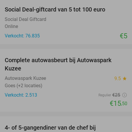
Social Deal-giftcard van 5 tot 100 euro
Social Deal Giftcard
Online
€5
Verkocht: 76.835
favorite_border
Complete autowasbeurt bij Autowaspark
38%
Kuzee
Autowaspark Kuzee
9.5
star
Goes (+2 locaties)
Verkocht: 2.513
€25
Regulier
€15
,50
favorite_border
4- of 5-gangendiner van de chef bij
33%