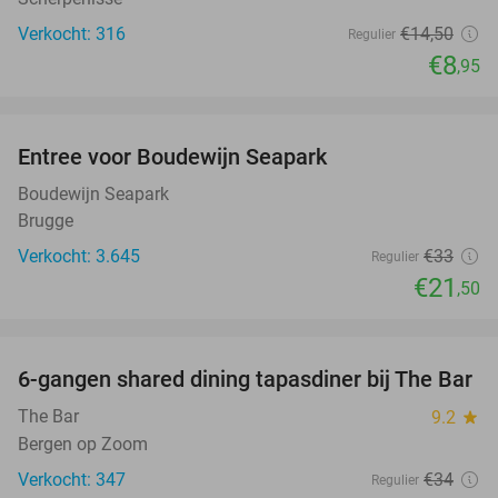
Verkocht: 316
€14
,50
Regulier
€8
,95
favorite_border
Entree voor Boudewijn Seapark
35%
Boudewijn Seapark
Brugge
Verkocht: 3.645
€33
Regulier
€21
,50
favorite_border
6-gangen shared dining tapasdiner bij The Bar
21%
The Bar
9.2
star
Bergen op Zoom
Verkocht: 347
€34
Regulier