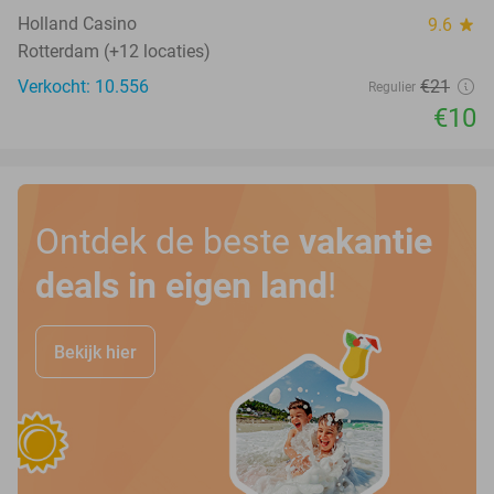
Holland Casino
9.6
star
Rotterdam (+12 locaties)
Verkocht: 10.556
€21
Regulier
€10
Ontdek de beste
vakantie
deals in eigen land
!
Bekijk hier