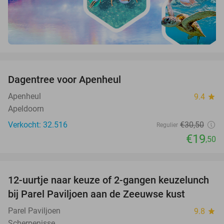
favorite_border
Dagentree voor Apenheul
36%
Apenheul
9.4
star
Apeldoorn
Verkocht: 32.516
€30
,50
Regulier
€19
,50
favorite_border
12-uurtje naar keuze of 2-gangen keuzelunch
38%
bij Parel Paviljoen aan de Zeeuwse kust
Parel Paviljoen
9.8
star
Scherpenisse