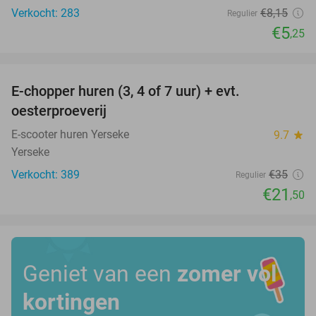
Verkocht: 283
€8
,15
Regulier
€5
,25
favorite_border
E-chopper huren (3, 4 of 7 uur) + evt.
39%
oesterproeverij
E-scooter huren Yerseke
9.7
star
Yerseke
Verkocht: 389
€35
Regulier
€21
,50
Geniet van een
zomer vol
kortingen