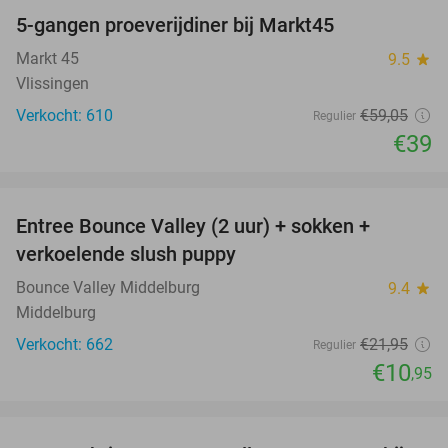
5-gangen proeverijdiner bij Markt45
34%
Markt 45
9.5
star
Vlissingen
Verkocht: 610
€59
,05
Regulier
€39
favorite_border
Entree Bounce Valley (2 uur) + sokken +
50%
verkoelende slush puppy
Bounce Valley Middelburg
9.4
star
Middelburg
Verkocht: 662
€21
,95
Regulier
€10
,95
favorite_border