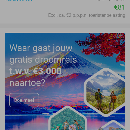
€81
Excl. ca. €2 p.p.p.n. toeristenbelasting
Waar gaat jouw
gratis droomreis
t.w.v. €3.000
naartoe?
Doe mee!