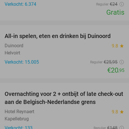
Verkocht: 6.374
€24
Regulier
Gratis
favorite_border
All-in spelen, eten en drinken bij Duinoord
19%
Duinoord
9.8
star
Helvoirt
Verkocht: 15.005
€25
,95
Regulier
€20
,95
favorite_border
Overnachting voor 2 + ontbijt of late check-out
45%
aan de Belgisch-Nederlandse grens
Hotel Reynaert
9.8
star
Kapellebrug
Verkocht: 133
€148
Regulier