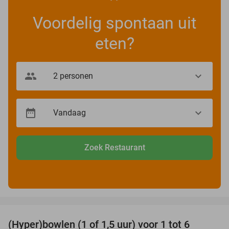
Voordelig spontaan uit
eten?
Zoek Restaurant
favorite_border
(Hyper)bowlen (1 of 1,5 uur) voor 1 tot 6
33%