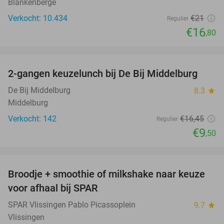
Blankenberge
Verkocht: 10.434
€21
Regulier
€16
,80
favorite_border
2-gangen keuzelunch bij De Bij Middelburg
42%
De Bij Middelburg
8.3
star
Middelburg
Verkocht: 142
€16
,45
Regulier
€9
,50
favorite_border
Broodje + smoothie of milkshake naar keuze
36%
voor afhaal bij SPAR
SPAR Vlissingen Pablo Picassoplein
9.7
star
Vlissingen