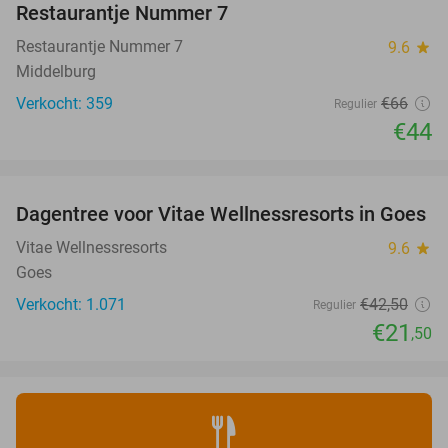
Restaurantje Nummer 7
Restaurantje Nummer 7
9.6
star
Middelburg
Verkocht: 359
€66
Regulier
€44
favorite_border
Dagentree voor Vitae Wellnessresorts in Goes
49%
Vitae Wellnessresorts
9.6
star
Goes
Verkocht: 1.071
€42
,50
Regulier
€21
,50