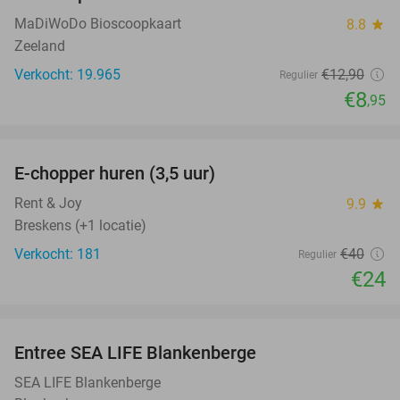
MaDiWoDo Bioscoopkaart
8.8
star
Zeeland
Verkocht: 19.965
€12
,90
Regulier
€8
,95
favorite_border
E-chopper huren (3,5 uur)
40%
Rent & Joy
9.9
star
Breskens (+1 locatie)
Verkocht: 181
€40
Regulier
€24
favorite_border
Entree SEA LIFE Blankenberge
20%
SEA LIFE Blankenberge