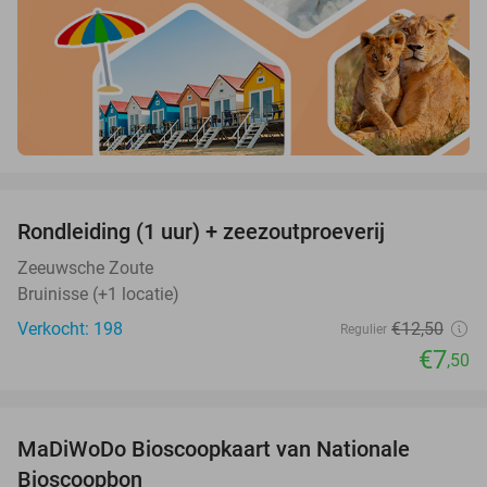
favorite_border
Rondleiding (1 uur) + zeezoutproeverij
40%
Zeeuwsche Zoute
Bruinisse (+1 locatie)
Verkocht: 198
€12
,50
Regulier
€7
,50
favorite_border
MaDiWoDo Bioscoopkaart van Nationale
31%
Bioscoopbon