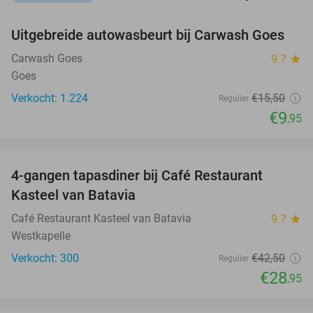
favorite_border
Uitgebreide autowasbeurt bij Carwash Goes
36%
Carwash Goes
9.7
star
Goes
Verkocht: 1.224
€15
,50
Regulier
€9
,95
favorite_border
4-gangen tapasdiner bij Café Restaurant
32%
Kasteel van Batavia
Café Restaurant Kasteel van Batavia
9.7
star
Westkapelle
Verkocht: 300
€42
,50
Regulier
€28
,95
favorite_border