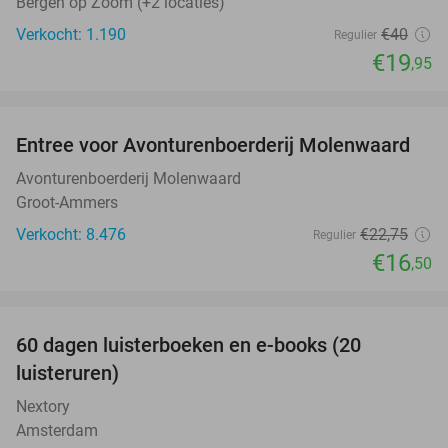
Bergen op Zoom (+2 locaties)
Verkocht: 1.190
€40
Regulier
€19
,95
favorite_border
Entree voor Avonturenboerderij Molenwaard
27%
Avonturenboerderij Molenwaard
Groot-Ammers
Verkocht: 8.476
€22
,75
Regulier
€16
,50
favorite_border
100%
60 dagen luisterboeken en e-books (20
luisteruren)
Nextory
Amsterdam