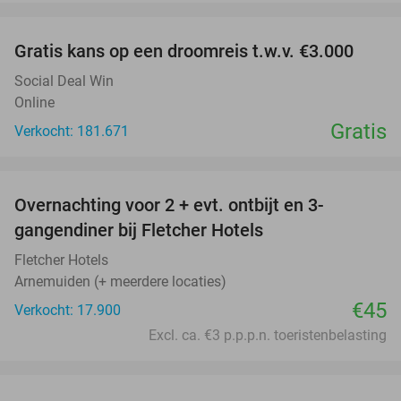
favorite_border
Gratis kans op een droomreis t.w.v. €3.000
Social Deal Win
Online
Gratis
Verkocht: 181.671
favorite_border
Overnachting voor 2 + evt. ontbijt en 3-
gangendiner bij Fletcher Hotels
Fletcher Hotels
Arnemuiden (+ meerdere locaties)
€45
Verkocht: 17.900
Excl. ca. €3 p.p.p.n. toeristenbelasting
favorite_border