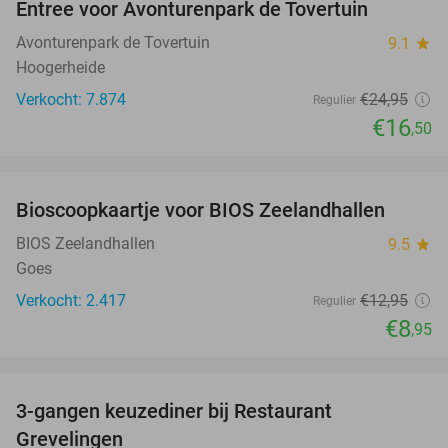
Entree voor Avonturenpark de Tovertuin
34%
Avonturenpark de Tovertuin
9.1
star
Hoogerheide
Verkocht: 7.874
€24
,95
Regulier
€16
,50
favorite_border
Bioscoopkaartje voor BIOS Zeelandhallen
31%
BIOS Zeelandhallen
9.5
star
Goes
Verkocht: 2.417
€12
,95
Regulier
€8
,95
favorite_border
3-gangen keuzediner bij Restaurant
48%
Grevelingen