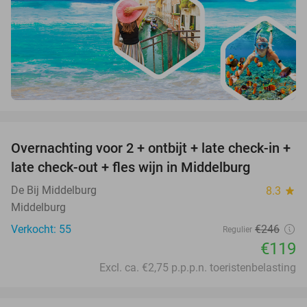
favorite_border
Overnachting voor 2 + ontbijt + late check-in +
52%
late check-out + fles wijn in Middelburg
De Bij Middelburg
8.3
star
Middelburg
Verkocht: 55
€246
Regulier
€119
Excl. ca. €2,75 p.p.p.n. toeristenbelasting
favorite_border