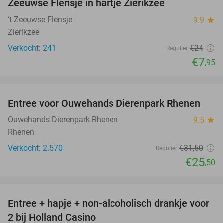
Zeeuwse Flensje in hartje Zierikzee
‘t Zeeuwse Flensje
9.9
star
Zierikzee
Verkocht: 241
€24
Regulier
€7
,95
favorite_border
Entree voor Ouwehands Dierenpark Rhenen
19%
Ouwehands Dierenpark Rhenen
9.5
star
Rhenen
Verkocht: 2.570
€31
,50
Regulier
€25
,50
favorite_border
Entree + hapje + non-alcoholisch drankje voor
52%
2 bij Holland Casino