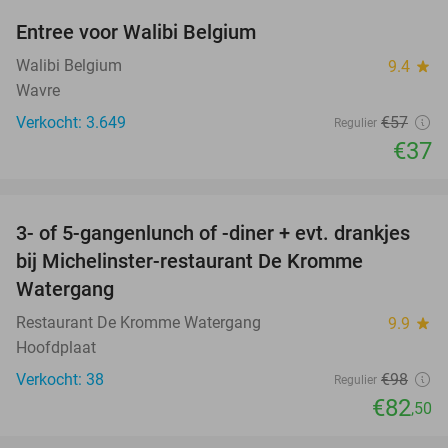
Entree voor Walibi Belgium
35%
Walibi Belgium
9.4
star
Wavre
Verkocht: 3.649
€57
Regulier
€37
favorite_border
3- of 5-gangenlunch of -diner + evt. drankjes
16%
bij Michelinster-restaurant De Kromme
Watergang
Restaurant De Kromme Watergang
9.9
star
Hoofdplaat
Verkocht: 38
€98
Regulier
€82
,50
favorite_border