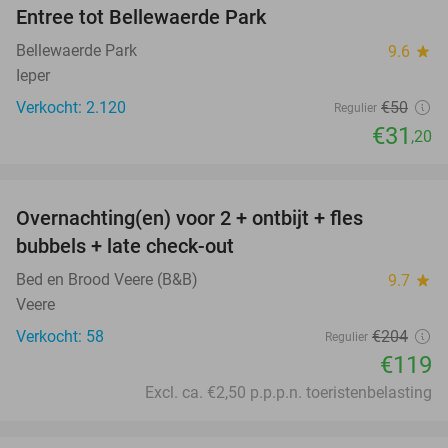
Entree tot Bellewaerde Park
38%
Bellewaerde Park
9.6
star
Ieper
Verkocht: 2.120
€50
Regulier
€31
,20
favorite_border
Overnachting(en) voor 2 + ontbijt + fles
42%
bubbels + late check-out
Bed en Brood Veere (B&B)
9.7
star
Veere
Verkocht: 58
€204
Regulier
€119
Excl. ca. €2,50 p.p.p.n. toeristenbelasting
favorite_border