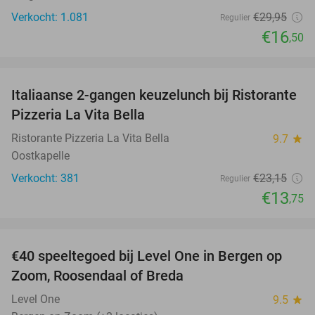
Verkocht: 1.081
€29
,95
Regulier
€16
,50
favorite_border
Italiaanse 2-gangen keuzelunch bij Ristorante
41%
Pizzeria La Vita Bella
Ristorante Pizzeria La Vita Bella
9.7
star
Oostkapelle
Verkocht: 381
€23
,15
Regulier
€13
,75
favorite_border
€40 speeltegoed bij Level One in Bergen op
50%
Zoom, Roosendaal of Breda
Level One
9.5
star