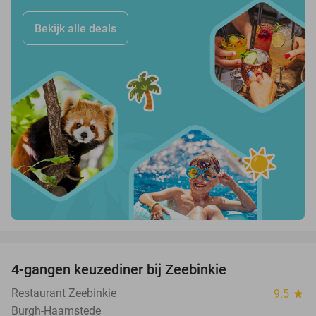
Bekijk alle deals
favorite_border
4-gangen keuzediner bij Zeebinkie
45%
Restaurant Zeebinkie
9.5
star
Burgh-Haamstede