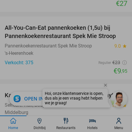
€27
favorite_border
All-You-Can-Eat pannenkoeken (1,5u) bij
57%
Pannenkoekenrestaurant Spek Mie Stroop
Pannenkoekenrestaurant Spek Mie Stroop
9.0
star
's-Heerenhoek
Verkocht: 375
€23
Regulier
€9
,95
favorite_border
Kappersbehandeling naar keuze of spraytan
47%
close
OPEN IN APP
Selfcare: Hair, Body & Mind
10.0
star
Middelburg
Verkocht: 26
€54
,95
Regulier
Home
Dichtbij
Restaurants
Hotels
Menu
€29