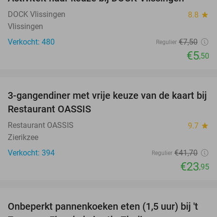
27%
DOCK Vlissingen
8.8
star
Vlissingen
Verkocht: 480
€7
,50
Regulier
€5
,50
favorite_border
3-gangendiner met vrije keuze van de kaart bij
43%
Restaurant OASSIS
Restaurant OASSIS
9.7
star
Zierikzee
Verkocht: 394
€41
,70
Regulier
€23
,95
favorite_border
Onbeperkt pannenkoeken eten (1,5 uur) bij 't
67%