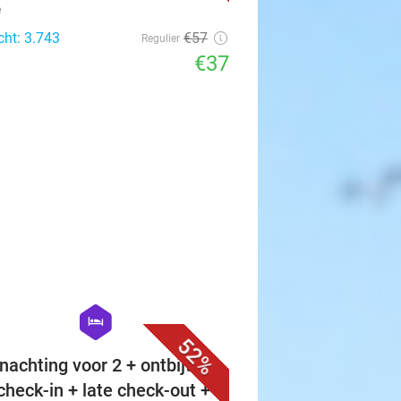
e
cht: 3.743
€57
Regulier
€37
favorite_border
hexagon
hotel
52%
nachting voor 2 + ontbijt +
 check-in + late check-out +