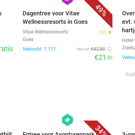
49%
s
Dagentree voor Vitae
Over
Wellnessresorts in Goes
evt.
hart
Vitae Wellnessresorts
9.6
star
Goes
Hotel
ratis
Zierik
Verkocht: 1.111
€42
,50
Regulier
€21
Verko
,50
Excl
favorite_border
favorite_border
hexagon
events
34%
tbijt
Entree voor Avonturenpark de
3-ga