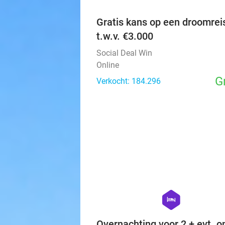
Gratis kans op een droomrei
t.w.v. €3.000
Social Deal Win
Online
G
Verkocht: 184.296
hexagon
hotel
Overnachting voor 2 + evt. on