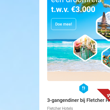
t.w.v. €3.000
Doe mee!
hexagon
food
4
3-gangendiner bij Fletcher H
Fletcher Hotels