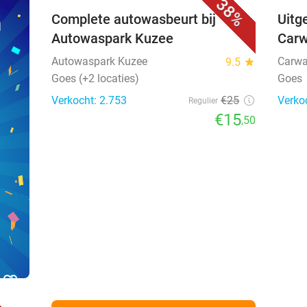
38%
n
Complete autowasbeurt bij
Uitg
Autowaspark Kuzee
Car
Autowaspark Kuzee
Carwa
9.5
star
Goes (+2 locaties)
Goes
Verkocht: 2.753
€25
Verko
Regulier
€15
,50
favorite_border