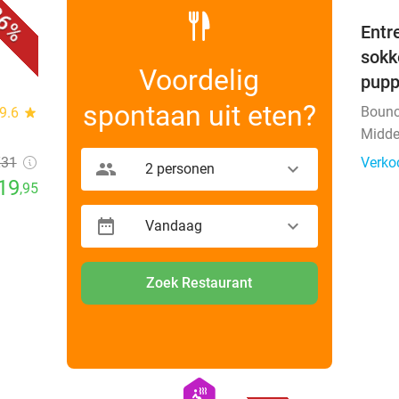
6%
evt.
Entr
sokk
Voordelig
pup
spontaan uit eten?
Bounc
9.6
star
Midde
€31
Verko
2 personen
19
,95
Vandaag
Zoek Restaurant
favorite_border
favorite_border
hexagon
wellness