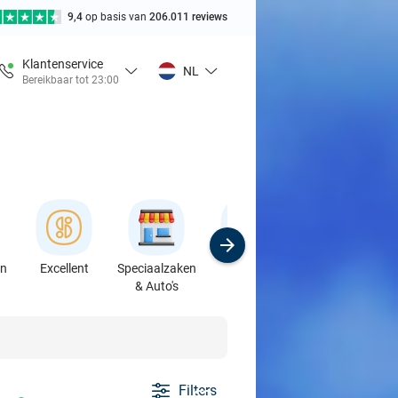
9,4
op basis van
206.011 reviews
Klantenservice
NL
Bereikbaar tot 23:00
en
Excellent
Speciaalzaken
Sport
Cursussen &
& Auto's
Workshops
Filters