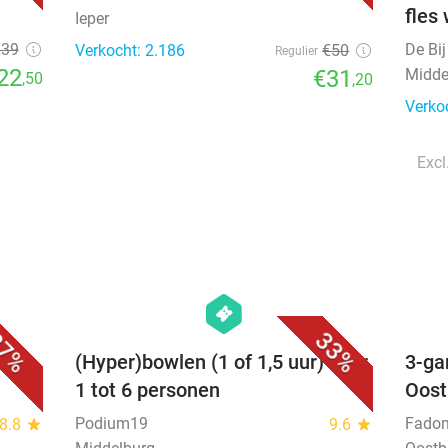
fles
Ieper
€39
De Bi
Verkocht: 2.186
€50
Regulier
22
€31
Midde
,50
,20
Verko
Excl
favorite_border
favorite_border
hexagon
events
7%
33%
CK
(Hyper)bowlen (1 of 1,5 uur) voor
3-ga
1 tot 6 personen
Oost
Podium19
Fadom
8.8
star
9.6
star