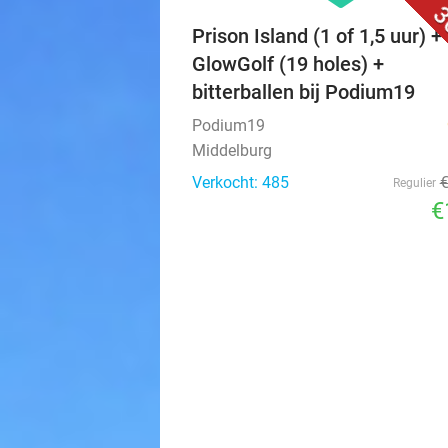
3
Prison Island (1 of 1,5 uur) + 
GlowGolf (19 holes) +
bitterballen bij Podium19
Podium19
Middelburg
Verkocht: 485
Regulier
€