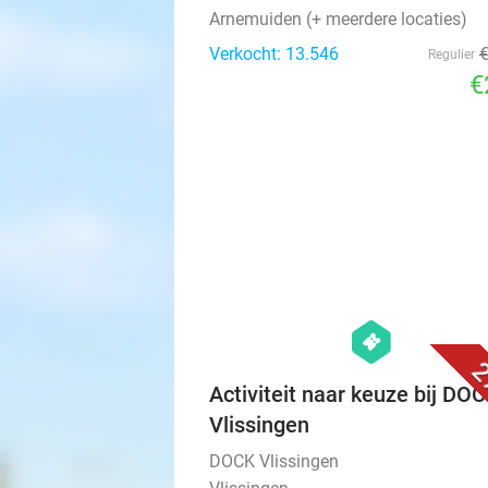
Arnemuiden (+ meerdere locaties)
Verkocht: 13.546
Regulier
€
hexagon
events
2
Activiteit naar keuze bij DO
Vlissingen
DOCK Vlissingen