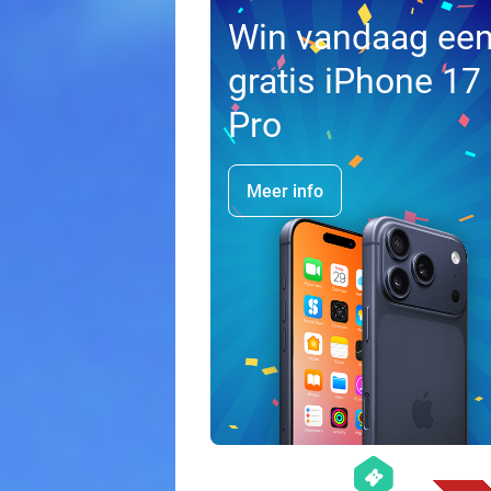
Win vandaag ee
gratis iPhone 17
Pro
Meer info
hexagon
events