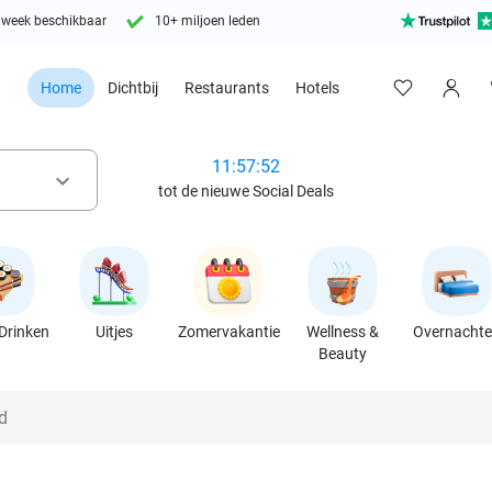
 week beschikbaar
10+ miljoen leden
Home
Dichtbij
Restaurants
Hotels
11:57:51
keyboard_arrow_down
tot de nieuwe Social Deals
Drinken
Uitjes
Zomervakantie
Wellness &
Overnacht
Beauty