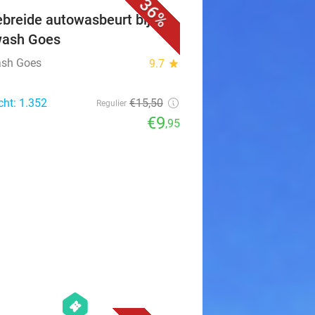
36%
ebreide autowasbeurt bij
wash Goes
sh Goes
9.7
star
cht: 1.352
€15
,50
Regulier
€9
,95
favorite_border
hexagon
events