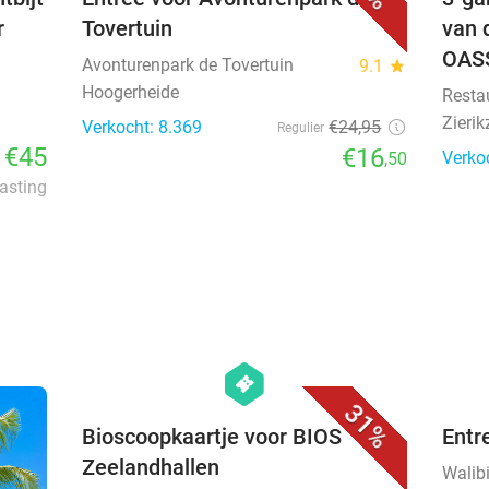
r
Tovertuin
van 
OAS
Avonturenpark de Tovertuin
9.1
star
Hoogerheide
Resta
Zierik
Verkocht: 8.369
€24
,95
Regulier
€45
€16
Verko
,50
lasting
favorite_border
hexagon
events
31%
Bioscoopkaartje voor BIOS
Entr
Zeelandhallen
Walib