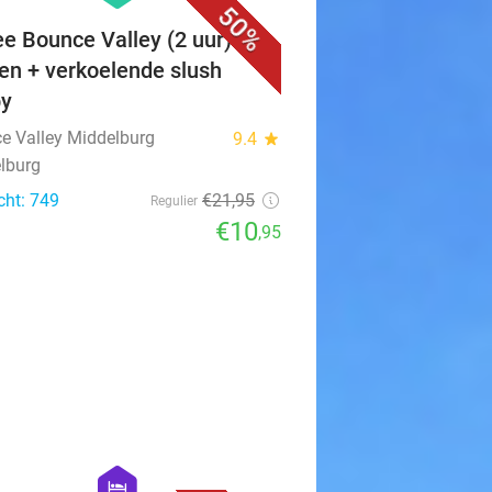
50%
ee Bounce Valley (2 uur) +
en + verkoelende slush
py
e Valley Middelburg
9.4
star
lburg
cht: 749
€21
,95
Regulier
€10
,95
favorite_border
hexagon
hotel