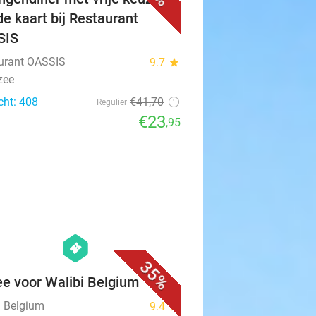
de kaart bij Restaurant
SIS
urant OASSIS
9.7
star
zee
cht: 408
€41
,70
Regulier
€23
,95
favorite_border
hexagon
events
35%
ee voor Walibi Belgium
i Belgium
9.4
star