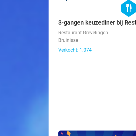
hexago
food
3-gangen keuzediner bij Res
Restaurant Grevelingen
Bruinisse
Verkocht: 1.074