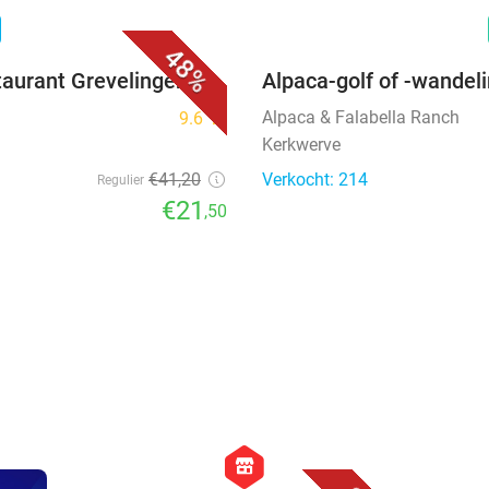
favorite_border
n
48%
taurant Grevelingen
Alpaca-golf of -wandel
Alpaca & Falabella Ranch
9.6
star
Kerkwerve
€41
,20
Verkocht: 214
Regulier
€21
,50
favorite_border
hexagon
store