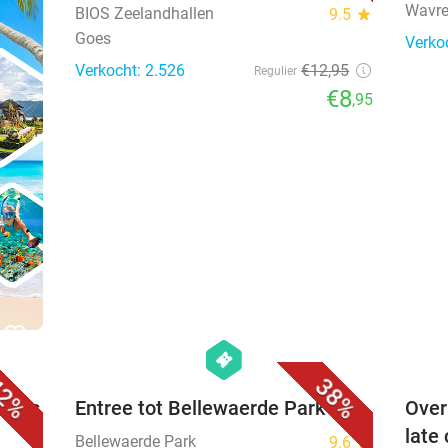
Wavr
BIOS Zeelandhallen
9.5
star
Goes
Verko
Verkocht: 2.526
€12
,95
Regulier
€8
,95
favorite_border
favorite_border
hexagon
events
2%
38%
otels
Entree tot Bellewaerde Park
Over
late
Bellewaerde Park
9.6
star