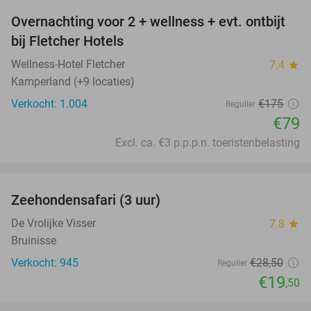
Overnachting voor 2 + wellness + evt. ontbijt
55%
bij Fletcher Hotels
Wellness-Hotel Fletcher
7.4
star
Kamperland (+9 locaties)
Verkocht: 1.004
€175
Regulier
€79
Excl. ca. €3 p.p.p.n. toeristenbelasting
favorite_border
Zeehondensafari (3 uur)
32%
De Vrolijke Visser
7.8
star
Bruinisse
Verkocht: 945
€28
,50
Regulier
€19
,50
favorite_border