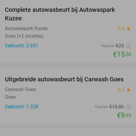
Complete autowasbeurt bij Autowaspark
38%
Kuzee
Autowaspark Kuzee
9.5
star
Goes (+2 locaties)
Verkocht: 2.651
€25
Regulier
€15
,50
favorite_border
Uitgebreide autowasbeurt bij Carwash Goes
36%
Carwash Goes
9.7
star
Goes
Verkocht: 1.328
€15
,50
Regulier
€9
,95
favorite_border