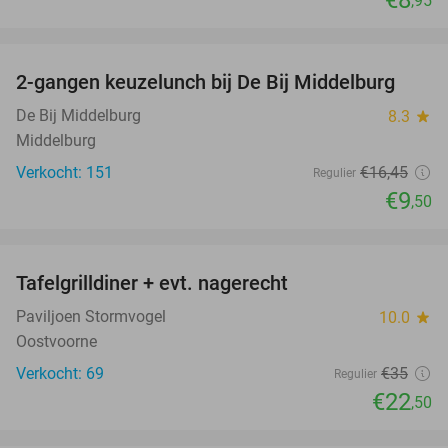
€8
,95
favorite_border
2-gangen keuzelunch bij De Bij Middelburg
42%
De Bij Middelburg
8.3
star
Middelburg
Verkocht: 151
€16
,45
Regulier
€9
,50
favorite_border
Tafelgrilldiner + evt. nagerecht
36%
Paviljoen Stormvogel
10.0
star
Oostvoorne
Verkocht: 69
€35
Regulier
€22
,50
favorite_border