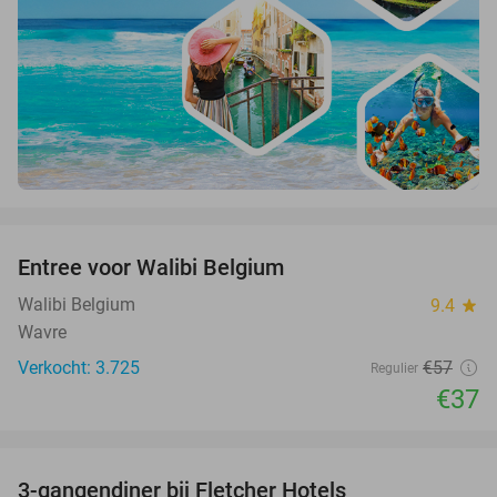
favorite_border
Entree voor Walibi Belgium
35%
Walibi Belgium
9.4
star
Wavre
Verkocht: 3.725
€57
Regulier
€37
favorite_border
3-gangendiner bij Fletcher Hotels