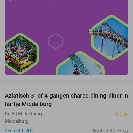
favorite_border
Aziatisch 3- of 4-gangen shared dining-diner in
36%
hartje Middelburg
De Bij Middelburg
8.3
star
Middelburg
Verkocht: 202
€37
,75
Regulier