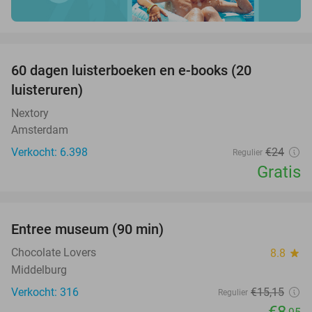
favorite_border
100%
60 dagen luisterboeken en e-books (20
luisteruren)
Nextory
Amsterdam
Verkocht: 6.398
€24
Regulier
Gratis
favorite_border
Entree museum (90 min)
41%
Chocolate Lovers
8.8
star
Middelburg
Verkocht: 316
€15
,15
Regulier