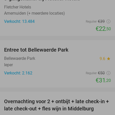
42%
Fletcher Hotels
Arnemuiden (+ meerdere locaties)
Verkocht: 13.484
€39
Regulier
€22
,50
favorite_border
Entree tot Bellewaerde Park
38%
Bellewaerde Park
9.6
star
Ieper
Verkocht: 2.162
€50
Regulier
€31
,20
favorite_border
Overnachting voor 2 + ontbijt + late check-in +
52%
late check-out + fles wijn in Middelburg