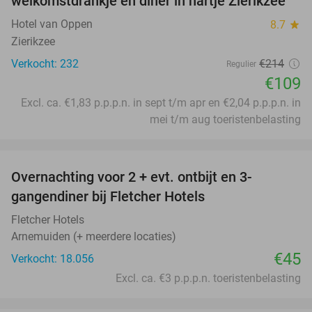
welkomstdrankje en diner in hartje Zierikzee
Hotel van Oppen
8.7
star
Zierikzee
Verkocht: 232
€214
Regulier
€109
Excl. ca. €1,83 p.p.p.n. in sept t/m apr en €2,04 p.p.p.n. in
mei t/m aug toeristenbelasting
favorite_border
Overnachting voor 2 + evt. ontbijt en 3-
gangendiner bij Fletcher Hotels
Fletcher Hotels
Arnemuiden (+ meerdere locaties)
€45
Verkocht: 18.056
Excl. ca. €3 p.p.p.n. toeristenbelasting
favorite_border