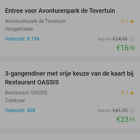
Entree voor Avonturenpark de Tovertuin
34%
Avonturenpark de Tovertuin
9.1
star
Hoogerheide
Verkocht: 8.194
€24
,95
Regulier
€16
,50
favorite_border
3-gangendiner met vrije keuze van de kaart bij
43%
Restaurant OASSIS
Restaurant OASSIS
9.7
star
Zierikzee
Verkocht: 408
€41
,70
Regulier
€23
,95
favorite_border