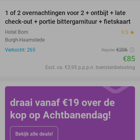
1 of 2 overnachtingen voor 2 + ontbijt + late
59%
check-out + portie bittergarnituur + fietskaart
Hotel Bom
9.5
star
Burgh-Haamstede
Verkocht: 265
€206
Regulier
€85
Excl. ca. €3,95 p.p.p.n. toeristenbelasting
draai vanaf €19 over de
kop op Achtbanendag!
Bekijk alle deals!