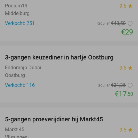
Podium19
9.6
star
Middelburg
Verkocht: 251
€43
,50
Regulier
€29
favorite_border
3-gangen keuzediner in hartje Oostburg
44%
Fadomoja Dubai
9.6
star
Oostburg
Verkocht: 116
€31
,35
Regulier
€17
,50
favorite_border
5-gangen proeverijdiner bij Markt45
34%
Markt 45
9.5
star
Vlissingen