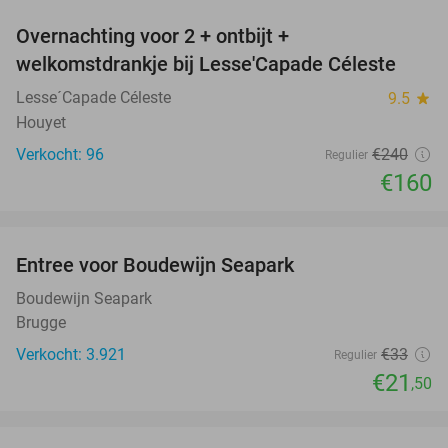
Overnachting voor 2 + ontbijt +
33%
welkomstdrankje bij Lesse'Capade Céleste
Lesse´Capade Céleste
9.5
star
Houyet
Verkocht: 96
€240
Regulier
€160
favorite_border
Entree voor Boudewijn Seapark
35%
Boudewijn Seapark
Brugge
Verkocht: 3.921
€33
Regulier
€21
,50
favorite_border