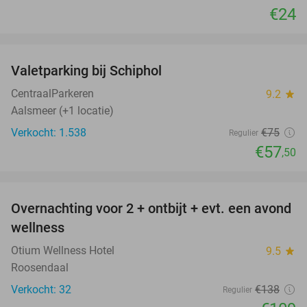
€24
favorite_border
Valetparking bij Schiphol
23%
CentraalParkeren
9.2
star
Aalsmeer (+1 locatie)
Verkocht: 1.538
€75
Regulier
€57
,50
favorite_border
Overnachting voor 2 + ontbijt + evt. een avond
21%
wellness
Otium Wellness Hotel
9.5
star
Roosendaal
Verkocht: 32
€138
Regulier