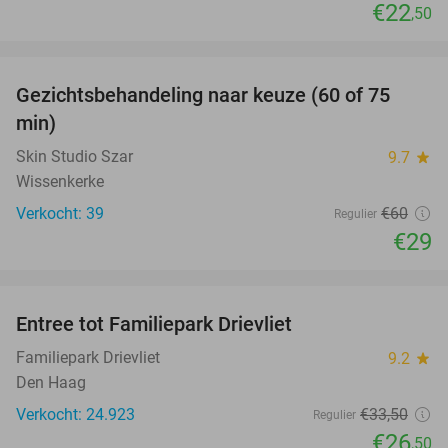
€22
,50
favorite_border
Gezichtsbehandeling naar keuze (60 of 75
52%
min)
Skin Studio Szar
9.7
star
Wissenkerke
Verkocht: 39
€60
Regulier
€29
favorite_border
Entree tot Familiepark Drievliet
21%
Familiepark Drievliet
9.2
star
Den Haag
Verkocht: 24.923
€33
,50
Regulier
€26
,50