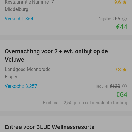
Restaurantje Nummer 7
9.6
star
Middelburg
Verkocht: 364
€66
Regulier
€44
favorite_border
Overnachting voor 2 + evt. ontbijt op de
51%
Veluwe
Landgoed Mennorode
9.3
star
Elspeet
Verkocht: 3.257
€130
Regulier
€64
Excl. ca. €2,50 p.p.p.n. toeristenbelasting
favorite_border
Entree voor BLUE Wellnessresorts
48%