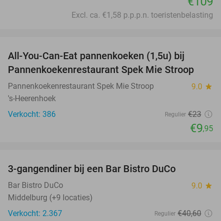
€109
Excl. ca. €1,58 p.p.p.n. toeristenbelasting
favorite_border
All-You-Can-Eat pannenkoeken (1,5u) bij
57%
Pannenkoekenrestaurant Spek Mie Stroop
Pannenkoekenrestaurant Spek Mie Stroop
9.0
star
's-Heerenhoek
Verkocht: 386
€23
Regulier
€9
,95
favorite_border
3-gangendiner bij een Bar Bistro DuCo
45%
Bar Bistro DuCo
9.0
star
Middelburg (+9 locaties)
Verkocht: 2.367
€40
,60
Regulier