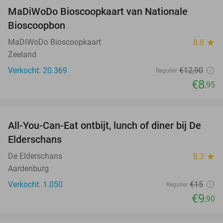
MaDiWoDo Bioscoopkaart van Nationale
31%
Bioscoopbon
MaDiWoDo Bioscoopkaart
8.8
star
Zeeland
Verkocht: 20.369
€12
,90
Regulier
€8
,95
favorite_border
All-You-Can-Eat ontbijt, lunch of diner bij De
34%
Elderschans
De Elderschans
8.3
star
Aardenburg
Verkocht: 1.050
€15
Regulier
€9
,90
favorite_border