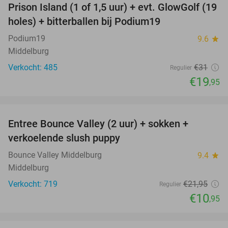
Prison Island (1 of 1,5 uur) + evt. GlowGolf (19
36%
holes) + bitterballen bij Podium19
Podium19
9.6
star
Middelburg
Verkocht: 485
€31
Regulier
€19
,95
favorite_border
Entree Bounce Valley (2 uur) + sokken +
50%
verkoelende slush puppy
Bounce Valley Middelburg
9.4
star
Middelburg
Verkocht: 719
€21
,95
Regulier
€10
,95