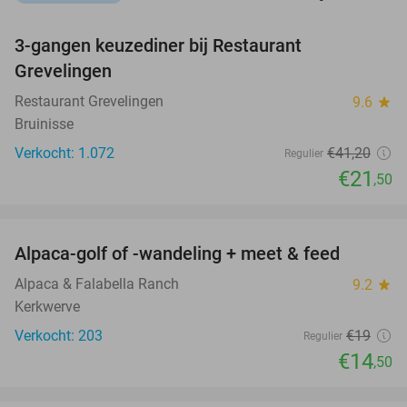
favorite_border
3-gangen keuzediner bij Restaurant
48%
Grevelingen
Restaurant Grevelingen
9.6
star
Bruinisse
Verkocht: 1.072
€41
,20
Regulier
€21
,50
favorite_border
Alpaca-golf of -wandeling + meet & feed
24%
Alpaca & Falabella Ranch
9.2
star
Kerkwerve
Verkocht: 203
€19
Regulier
€14
,50
favorite_border