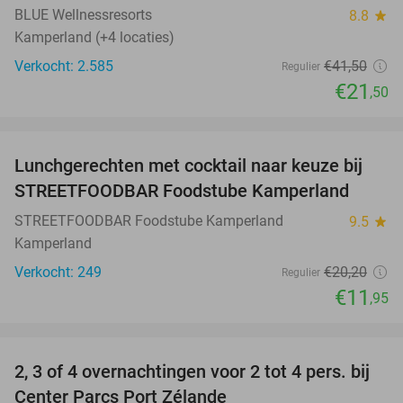
BLUE Wellnessresorts
8.8
star
Kamperland (+4 locaties)
Verkocht: 2.585
€41
,50
Regulier
€21
,50
favorite_border
Lunchgerechten met cocktail naar keuze bij
41%
STREETFOODBAR Foodstube Kamperland
STREETFOODBAR Foodstube Kamperland
9.5
star
Kamperland
Verkocht: 249
€20
,20
Regulier
€11
,95
favorite_border
2, 3 of 4 overnachtingen voor 2 tot 4 pers. bij
17%
Center Parcs Port Zélande