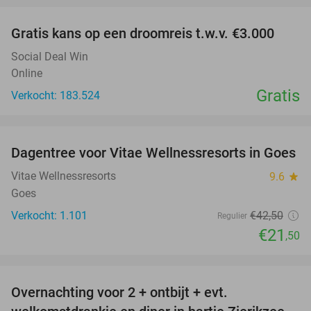
Gratis kans op een droomreis t.w.v. €3.000
Social Deal Win
Online
Gratis
Verkocht: 183.524
favorite_border
Dagentree voor Vitae Wellnessresorts in Goes
49%
Vitae Wellnessresorts
9.6
star
Goes
Verkocht: 1.101
€42
,50
Regulier
€21
,50
favorite_border
Overnachting voor 2 + ontbijt + evt.
49%