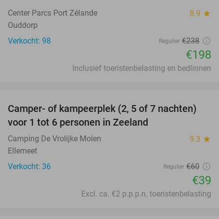
Center Parcs Port Zélande
8.9
star
Ouddorp
Verkocht: 98
€238
Regulier
€198
Inclusief toeristenbelasting en bedlinnen
favorite_border
Camper- of kampeerplek (2, 5 of 7 nachten)
35%
voor 1 tot 6 personen in Zeeland
Camping De Vrolijke Molen
9.3
star
Ellemeet
Verkocht: 36
€60
Regulier
€39
Excl. ca. €2 p.p.p.n. toeristenbelasting
favorite_border