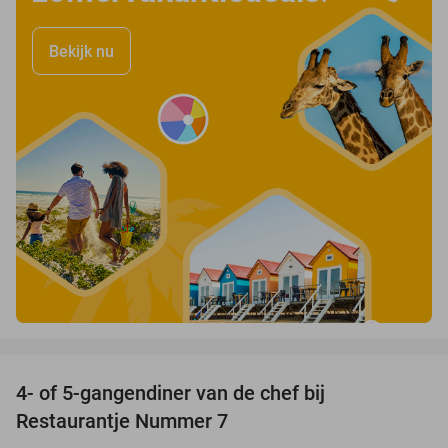
Bekijk nu
favorite_border
4- of 5-gangendiner van de chef bij
33%
Restaurantje Nummer 7