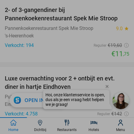
2- of 3-gangendiner bij
40%
Pannenkoekenrestaurant Spek Mie Stroop
Pannenkoekenrestaurant Spek Mie Stroop
9.0
star
's-Heerenhoek
Verkocht: 194
€19
,60
Regulier
€11
,75
favorite_border
Luxe overnachting voor 2 + ontbijt en evt.
13%
diner in hartje Eindhoven
Pullman Eindhoven Cocagne
9.8
star
close
OPEN IN APP
Eindhoven
Verkocht: 4.758
€142
Regulier
€124
Home
Dichtbij
Excl. ca. €5,25 p.p.p.n. toeristenbelasting
Restaurants
Hotels
Menu