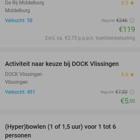
De Bij Middelburg
8.3
star
Middelburg
Verkocht: 58
€246
Regulier
€119
Excl. ca. €2,75 p.p.p.n. toeristenbelasting
favorite_border
Activiteit naar keuze bij DOCK Vlissingen
27%
DOCK Vlissingen
8.8
star
Vlissingen
Verkocht: 491
€7
,50
Regulier
€5
,50
favorite_border
(Hyper)bowlen (1 of 1,5 uur) voor 1 tot 6
33%
personen