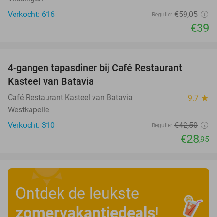
Verkocht: 616
€59
,05
Regulier
€39
favorite_border
4-gangen tapasdiner bij Café Restaurant
32%
Kasteel van Batavia
Café Restaurant Kasteel van Batavia
9.7
star
Westkapelle
Verkocht: 310
€42
,50
Regulier
€28
,95
Ontdek de leukste
zomervakantiedeals
!