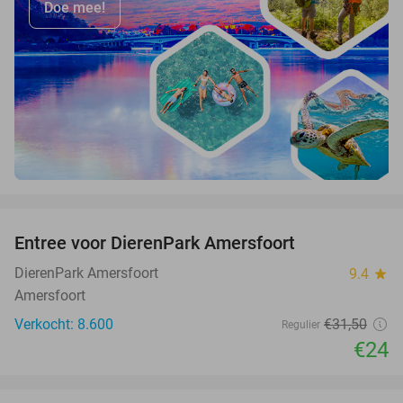
Doe mee!
favorite_border
Entree voor DierenPark Amersfoort
24%
DierenPark Amersfoort
9.4
star
Amersfoort
Verkocht: 8.600
€31
,50
Regulier
€24
favorite_border