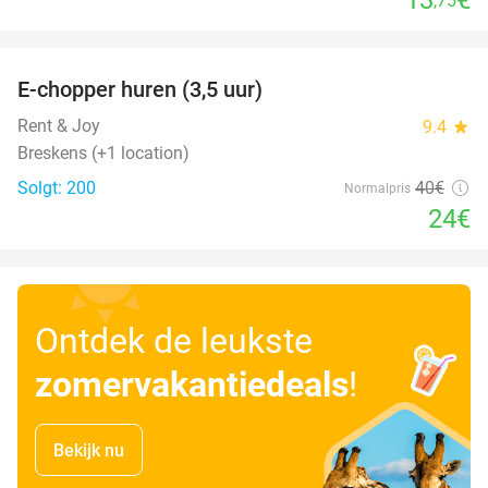
,75
favorite_border
E-chopper huren (3,5 uur)
40%
Rent & Joy
9.4
star
Breskens (+1 location)
Solgt: 200
40€
Normalpris
24€
Ontdek de leukste
zomervakantiedeals
!
Bekijk nu