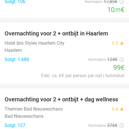
Solgt: 106
17
,85
€
Normalpris
10
€
,95
favorite_border
Overnachting voor 2 + ontbijt in Haarlem
20%
Hotel ibis Styles Haarlem City
9.3
star
Haarlem
Solgt: 1.680
124€
Normalpris
99€
Eskl. ca. 6€ per person per nat i turistskat
favorite_border
Overnachting voor 2 + ontbijt + dag wellness
47%
Thermen Bad Nieuweschans
9.4
star
Bad Nieuweschans
Solgt: 127
376€
Normalpris