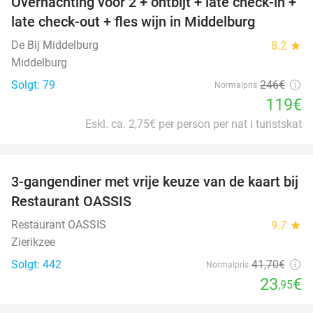
Overnachting voor 2 + ontbijt + late check-in +
52%
late check-out + fles wijn in Middelburg
De Bij Middelburg
8.2
star
Middelburg
Solgt: 79
246€
Normalpris
119€
Eskl. ca. 2,75€ per person per nat i turistskat
favorite_border
3-gangendiner met vrije keuze van de kaart bij
43%
Restaurant OASSIS
Restaurant OASSIS
9.7
star
Zierikzee
Solgt: 442
41
,70
€
Normalpris
23
€
,95
favorite_border