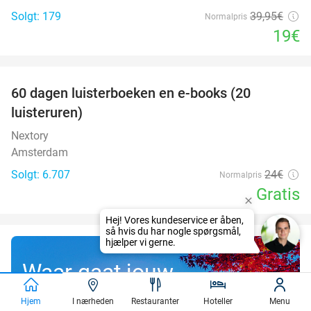
Solgt: 179
39
,95
€
Normalpris
19€
favorite_border
100%
60 dagen luisterboeken en e-books (20
luisteruren)
Nextory
Amsterdam
Solgt: 6.707
24€
Normalpris
Gratis
Waar gaat jouw
gratis droomreis
Hjem
I nærheden
Restauranter
Hoteller
Menu