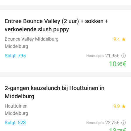
favorite_border
Entree Bounce Valley (2 uur) + sokken +
50%
verkoelende slush puppy
Bounce Valley Middelburg
9.4
star
Middelburg
Solgt: 795
21
,95
€
Normalpris
10
€
,95
favorite_border
2-gangen keuzelunch bij Houttuinen in
40%
Middelburg
Houttuinen
9.9
star
Middelburg
Solgt: 523
22
,75
€
Normalpris
13
€