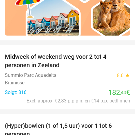
favorite_border
Midweek of weekend weg voor 2 tot 4
personen in Zeeland
Summio Parc Aquadelta
8.6
star
Bruinisse
182
€
Solgt: 816
,40
Excl. approx. €2,83 p.p.p.n. en €14 p.p. bedlinnen
favorite_border
(Hyper)bowlen (1 of 1,5 uur) voor 1 tot 6
33%
personen