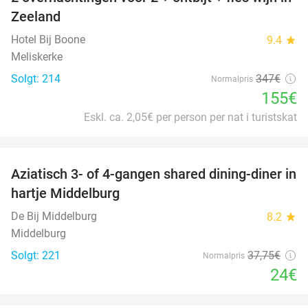
55%
Zeeland
Hotel Bij Boone
9.4
star
Meliskerke
Solgt: 214
347€
Normalpris
155€
Eskl. ca. 2,05€ per person per nat i turistskat
favorite_border
Aziatisch 3- of 4-gangen shared dining-diner in
36%
hartje Middelburg
De Bij Middelburg
8.2
star
Middelburg
Solgt: 221
37
,75
€
Normalpris
24€
favorite_border