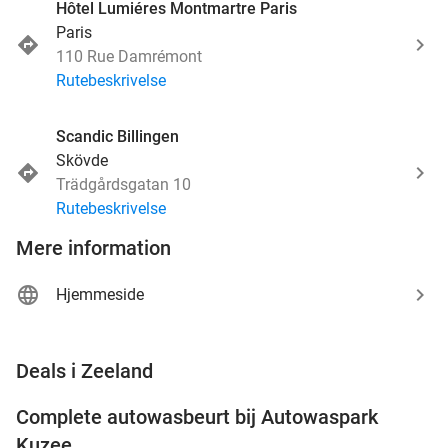
Hôtel Lumiéres Montmartre Paris
Paris
110 Rue Damrémont
Rutebeskrivelse
Scandic Billingen
Skövde
Trädgårdsgatan 10
Rutebeskrivelse
Mere information
Hjemmeside
favorite_border
Deals i Zeeland
Complete autowasbeurt bij Autowaspark
38%
Kuzee