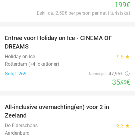
199€
Eskl. ca. 2,50€ per person per nat i turistskat
favorite_border
Entree voor Holiday on Ice - CINEMA OF
25%
DREAMS
Holiday on Ice
9.5
star
Rotterdam (+4 lokationer)
Solgt: 269
47
,95
€
Normalpris
35
€
,95
favorite_border
All-inclusive overnachting(en) voor 2 in
40%
Zeeland
De Elderschans
8.3
star
Aardenburg