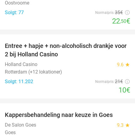
Oostvoorne
Solgt: 77
35€
Normalpris
22
€
,50
favorite_border
Entree + hapje + non-alcoholisch drankje voor
52%
2 bij Holland Casino
Holland Casino
9.6
star
Rotterdam (+12 lokationer)
Solgt: 11.202
21€
Normalpris
10€
favorite_border
Kappersbehandeling naar keuze in Goes
52%
De Salon Goes
9.3
star
Goes