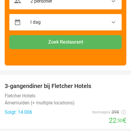
Zoek Restaurant
favorite_border
3-gangendiner bij Fletcher Hotels
42%
Fletcher Hotels
Arnemuiden (+ multiple locations)
Solgt: 14.006
39€
Normalpris
22
€
,50
favorite_border