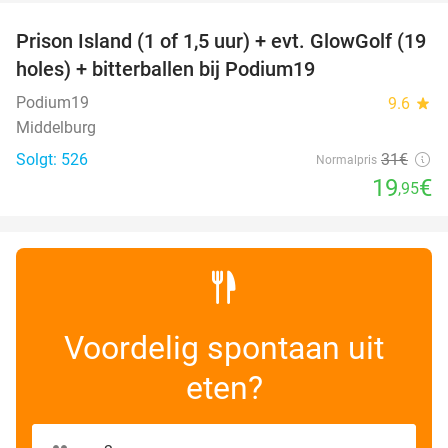
Prison Island (1 of 1,5 uur) + evt. GlowGolf (19
36%
holes) + bitterballen bij Podium19
Podium19
9.6
star
Middelburg
Solgt: 526
31€
Normalpris
19
€
,95
Voordelig spontaan uit
eten?