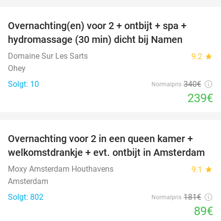
favorite_border
Overnachting(en) voor 2 + ontbijt + spa +
30%
hydromassage (30 min) dicht bij Namen
Domaine Sur Les Sarts
9.2
star
Ohey
Solgt: 10
340€
Normalpris
239€
favorite_border
Overnachting voor 2 in een queen kamer +
51%
welkomstdrankje + evt. ontbijt in Amsterdam
Moxy Amsterdam Houthavens
9.1
star
Amsterdam
Solgt: 802
181€
Normalpris
89€