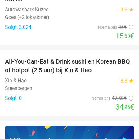
Autowaspark Kuzee
9.5
star
Goes (+2 lokationer)
Solgt: 3.024
25€
Normalpris
15
€
,50
favorite_border
All-You-Can-Eat & Drink sushi en Korean BBQ
26%
NYT I
of hotpot (2,5 uur) bij Xin & Hao
DAG
Xin & Hao
8.8
star
Steenbergen
Solgt: 0
47
,50
€
Normalpris
34
€
,95