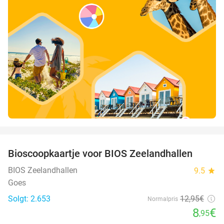
favorite_border
Bioscoopkaartje voor BIOS Zeelandhallen
31%
BIOS Zeelandhallen
9.5
star
Goes
Solgt: 2.653
12
,95
€
Normalpris
8
€
,95