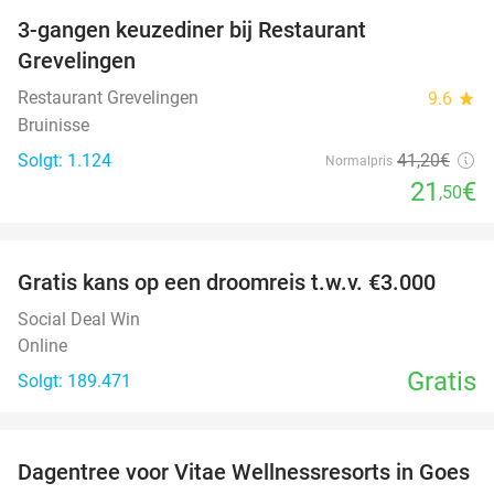
3-gangen keuzediner bij Restaurant
48%
Grevelingen
Restaurant Grevelingen
9.6
star
Bruinisse
Solgt: 1.124
41
,20
€
Normalpris
21
€
,50
favorite_border
Gratis kans op een droomreis t.w.v. €3.000
Social Deal Win
Online
Gratis
Solgt: 189.471
favorite_border
Dagentree voor Vitae Wellnessresorts in Goes
49%