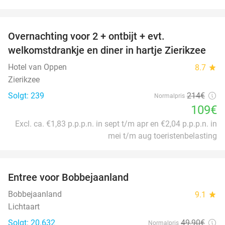
favorite_border
Overnachting voor 2 + ontbijt + evt.
49%
welkomstdrankje en diner in hartje Zierikzee
Hotel van Oppen
8.7
star
Zierikzee
Solgt: 239
214€
Normalpris
109€
Excl. ca. €1,83 p.p.p.n. in sept t/m apr en €2,04 p.p.p.n. in
mei t/m aug toeristenbelasting
favorite_border
Entree voor Bobbejaanland
40%
Bobbejaanland
9.1
star
Lichtaart
Solgt: 20.632
49
,90
€
Normalpris