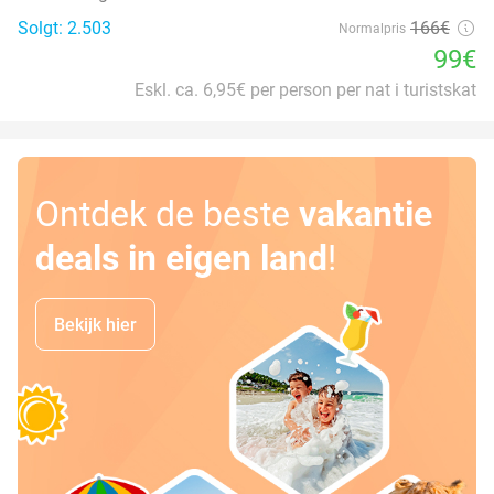
Solgt: 2.503
166€
Normalpris
99€
Eskl. ca. 6,95€ per person per nat i turistskat
Ontdek de beste
vakantie
deals in eigen land
!
Bekijk hier