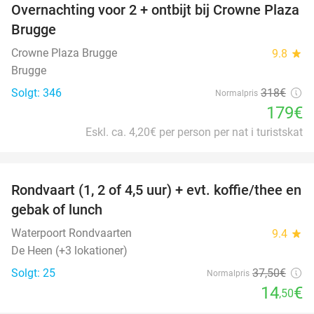
Overnachting voor 2 + ontbijt bij Crowne Plaza
44%
Brugge
Crowne Plaza Brugge
9.8
star
Brugge
Solgt: 346
318€
Normalpris
179€
Eskl. ca. 4,20€ per person per nat i turistskat
favorite_border
Rondvaart (1, 2 of 4,5 uur) + evt. koffie/thee en
61%
gebak of lunch
Waterpoort Rondvaarten
9.4
star
De Heen (+3 lokationer)
Solgt: 25
37
,50
€
Normalpris
14
€
,50