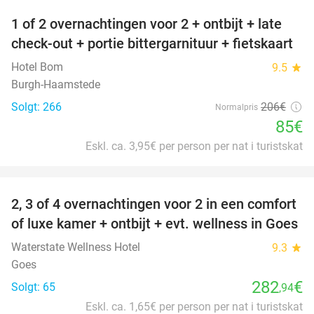
1 of 2 overnachtingen voor 2 + ontbijt + late
59%
check-out + portie bittergarnituur + fietskaart
Hotel Bom
9.5
star
Burgh-Haamstede
Solgt: 266
206€
Normalpris
85€
Eskl. ca. 3,95€ per person per nat i turistskat
favorite_border
2, 3 of 4 overnachtingen voor 2 in een comfort
of luxe kamer + ontbijt + evt. wellness in Goes
Waterstate Wellness Hotel
9.3
star
Goes
282
€
Solgt: 65
,94
Eskl. ca. 1,65€ per person per nat i turistskat