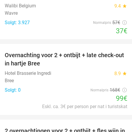
Walibi Belgium
9.4
star
Wavre
Solgt: 3.927
57€
Normalpris
37€
favorite_border
Overnachting voor 2 + ontbijt + late check-out
41%
NYT I
in hartje Bree
DAG
Hotel Brasserie Ingredi
8.9
star
Bree
Solgt: 0
168€
Normalpris
99€
Eskl. ca. 3€ per person per nat i turistskat
favorite_border
2 overnachtingen voor 2 + ontbijt + fles wijn in