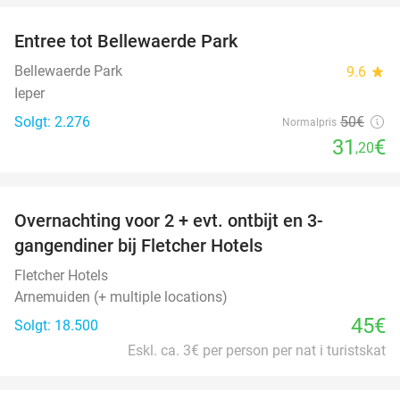
Entree tot Bellewaerde Park
38%
Bellewaerde Park
9.6
star
Ieper
Solgt: 2.276
50€
Normalpris
31
€
,20
favorite_border
Overnachting voor 2 + evt. ontbijt en 3-
gangendiner bij Fletcher Hotels
Fletcher Hotels
Arnemuiden (+ multiple locations)
45€
Solgt: 18.500
Eskl. ca. 3€ per person per nat i turistskat
favorite_border