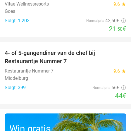
Vitae Wellnessresorts
9.6
star
Goes
Solgt: 1.203
42
,50
€
Normalpris
21
€
,50
favorite_border
4- of 5-gangendiner van de chef bij
33%
Restaurantje Nummer 7
Restaurantje Nummer 7
9.6
star
Middelburg
Solgt: 399
66€
Normalpris
44€
Win gratis