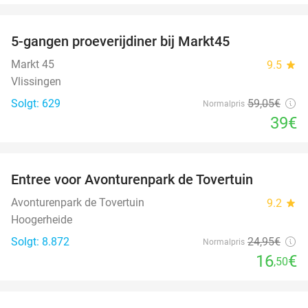
favorite_border
5-gangen proeverijdiner bij Markt45
34%
Markt 45
9.5
star
Vlissingen
Solgt: 629
59
,05
€
Normalpris
39€
favorite_border
Entree voor Avonturenpark de Tovertuin
34%
Avonturenpark de Tovertuin
9.2
star
Hoogerheide
Solgt: 8.872
24
,95
€
Normalpris
16
€
,50
favorite_border