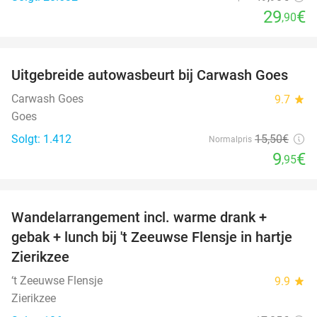
29
€
,90
favorite_border
Uitgebreide autowasbeurt bij Carwash Goes
36%
Carwash Goes
9.7
star
Goes
Solgt: 1.412
15
,50
€
Normalpris
9
€
,95
favorite_border
Wandelarrangement incl. warme drank +
39%
gebak + lunch bij 't Zeeuwse Flensje in hartje
Zierikzee
‘t Zeeuwse Flensje
9.9
star
Zierikzee