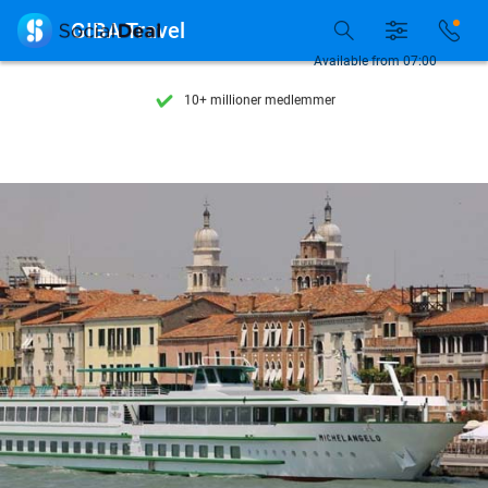
Se flere end 15.000 deals

GIBA Travel
Tilgængelig 7 dage om ugen
Available from 07:00
10+ millioner medlemmer
9,4
baseret på
206.424 anmeldelser
Se flere end 15.000 deals
Tilgængelig 7 dage om ugen
10+ millioner medlemmer