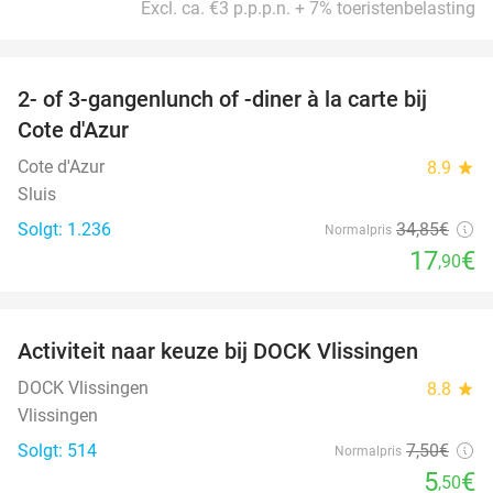
Excl. ca. €3 p.p.p.n. + 7% toeristenbelasting
favorite_border
2- of 3-gangenlunch of -diner à la carte bij
49%
Cote d'Azur
Cote d'Azur
8.9
star
Sluis
Solgt: 1.236
34
,85
€
Normalpris
17
€
,90
favorite_border
Activiteit naar keuze bij DOCK Vlissingen
27%
DOCK Vlissingen
8.8
star
Vlissingen
Solgt: 514
7
,50
€
Normalpris
5
€
,50