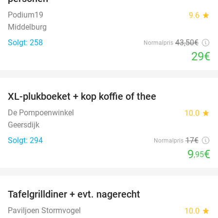
Podium19
9.6
star
Middelburg
Solgt: 258
43
,50
€
Normalpris
29€
favorite_border
XL-plukboeket + kop koffie of thee
41%
De Pompoenwinkel
10.0
star
Geersdijk
Solgt: 294
17€
Normalpris
9
€
,95
favorite_border
Tafelgrilldiner + evt. nagerecht
36%
Paviljoen Stormvogel
10.0
star