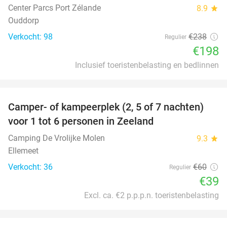
Center Parcs Port Zélande
8.9
star
Ouddorp
Verkocht: 98
€238
Regulier
€198
Inclusief toeristenbelasting en bedlinnen
favorite_border
Camper- of kampeerplek (2, 5 of 7 nachten)
35%
voor 1 tot 6 personen in Zeeland
Camping De Vrolijke Molen
9.3
star
Ellemeet
Verkocht: 36
€60
Regulier
€39
Excl. ca. €2 p.p.p.n. toeristenbelasting
favorite_border