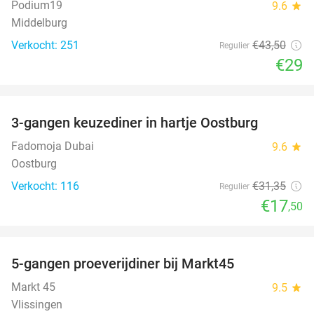
Podium19
9.6
star
Middelburg
Verkocht: 251
€43
,50
Regulier
€29
favorite_border
3-gangen keuzediner in hartje Oostburg
44%
Fadomoja Dubai
9.6
star
Oostburg
Verkocht: 116
€31
,35
Regulier
€17
,50
favorite_border
5-gangen proeverijdiner bij Markt45
34%
Markt 45
9.5
star
Vlissingen