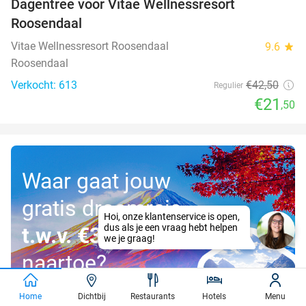
Dagentree voor Vitae Wellnessresort
49%
Roosendaal
Vitae Wellnessresort Roosendaal
9.6
star
Roosendaal
Verkocht: 613
€42
,50
Regulier
€21
,50
Waar gaat jouw
gratis droomreis
t.w.v. €3.000
naartoe?
Home
Dichtbij
Restaurants
Hotels
Menu
Doe mee!