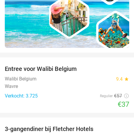
favorite_border
Entree voor Walibi Belgium
35%
Walibi Belgium
9.4
star
Wavre
Verkocht: 3.725
€57
Regulier
€37
favorite_border
3-gangendiner bij Fletcher Hotels
42%