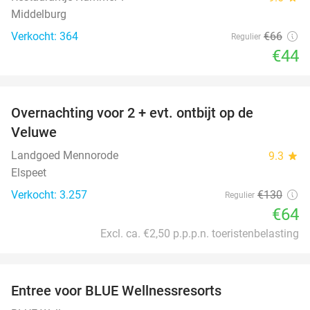
Middelburg
Verkocht: 364
€66
Regulier
€44
favorite_border
Overnachting voor 2 + evt. ontbijt op de
51%
Veluwe
Landgoed Mennorode
9.3
star
Elspeet
Verkocht: 3.257
€130
Regulier
€64
Excl. ca. €2,50 p.p.p.n. toeristenbelasting
favorite_border
Entree voor BLUE Wellnessresorts
48%