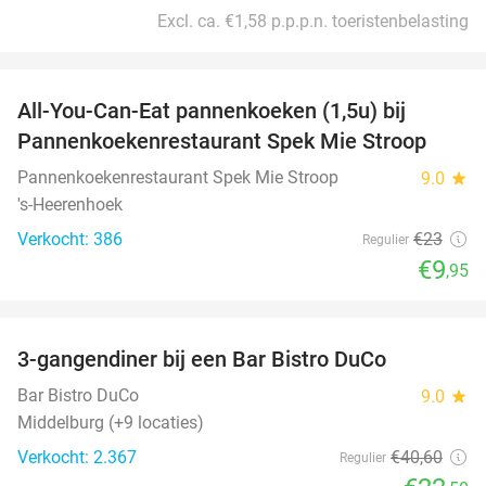
Excl. ca. €1,58 p.p.p.n. toeristenbelasting
favorite_border
All-You-Can-Eat pannenkoeken (1,5u) bij
57%
Pannenkoekenrestaurant Spek Mie Stroop
Pannenkoekenrestaurant Spek Mie Stroop
9.0
star
's-Heerenhoek
Verkocht: 386
€23
Regulier
€9
,95
favorite_border
3-gangendiner bij een Bar Bistro DuCo
45%
Bar Bistro DuCo
9.0
star
Middelburg (+9 locaties)
Verkocht: 2.367
€40
,60
Regulier