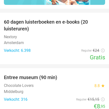
favorite_border
100%
60 dagen luisterboeken en e-books (20
luisteruren)
Nextory
Amsterdam
Verkocht: 6.398
€24
Regulier
Gratis
favorite_border
Entree museum (90 min)
41%
Chocolate Lovers
8.8
star
Middelburg
Verkocht: 316
€15
,15
Regulier
€8
,95