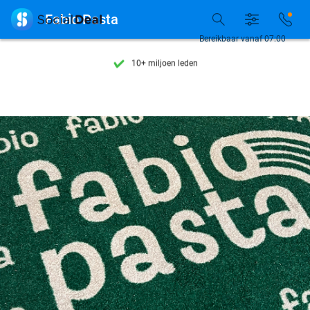
Ontdek 15.000+ deals

Fabio Pasta
7 dagen per week beschikbaar
Bereikbaar vanaf 07:00
10+ miljoen leden
9,4
op basis van
205.978 reviews
Ontdek 15.000+ deals
7 dagen per week beschikbaar
10+ miljoen leden