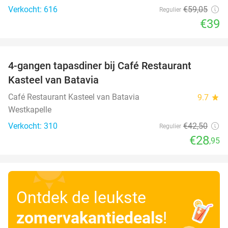
Verkocht: 616
€59
,05
Regulier
€39
favorite_border
4-gangen tapasdiner bij Café Restaurant
32%
Kasteel van Batavia
Café Restaurant Kasteel van Batavia
9.7
star
Westkapelle
Verkocht: 310
€42
,50
Regulier
€28
,95
Ontdek de leukste
zomervakantiedeals
!