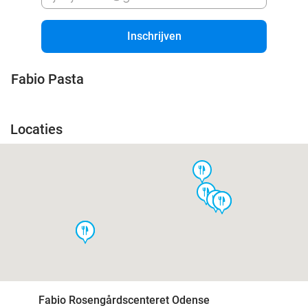
Inschrijven
Fabio Pasta
Locaties
food
food
food
food
food
food
food
Fabio Rosengårdscenteret Odense