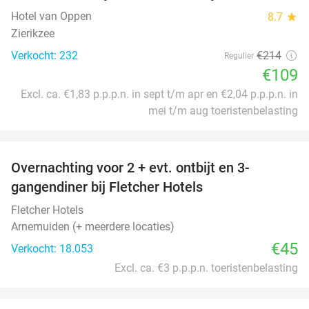
Hotel van Oppen
8.7
star
Zierikzee
Verkocht: 232
€214
Regulier
€109
Excl. ca. €1,83 p.p.p.n. in sept t/m apr en €2,04 p.p.p.n. in
mei t/m aug toeristenbelasting
favorite_border
Overnachting voor 2 + evt. ontbijt en 3-
gangendiner bij Fletcher Hotels
Fletcher Hotels
Arnemuiden (+ meerdere locaties)
€45
Verkocht: 18.053
Excl. ca. €3 p.p.p.n. toeristenbelasting
favorite_border