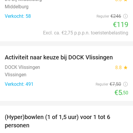
Middelburg
Verkocht: 58
€246
Regulier
€119
Excl. ca. €2,75 p.p.p.n. toeristenbelasting
favorite_border
Activiteit naar keuze bij DOCK Vlissingen
27%
DOCK Vlissingen
8.8
star
Vlissingen
Verkocht: 491
€7
,50
Regulier
€5
,50
favorite_border
(Hyper)bowlen (1 of 1,5 uur) voor 1 tot 6
33%
personen