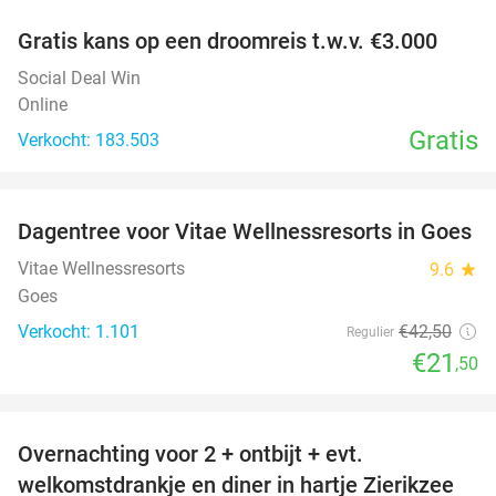
Gratis kans op een droomreis t.w.v. €3.000
Social Deal Win
Online
Gratis
Verkocht: 183.503
favorite_border
Dagentree voor Vitae Wellnessresorts in Goes
49%
Vitae Wellnessresorts
9.6
star
Goes
Verkocht: 1.101
€42
,50
Regulier
€21
,50
favorite_border
Overnachting voor 2 + ontbijt + evt.
49%
welkomstdrankje en diner in hartje Zierikzee