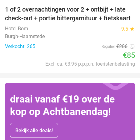
1 of 2 overnachtingen voor 2 + ontbijt + late
59%
check-out + portie bittergarnituur + fietskaart
Hotel Bom
9.5
star
Burgh-Haamstede
Verkocht: 265
€206
Regulier
€85
Excl. ca. €3,95 p.p.p.n. toeristenbelasting
draai vanaf €19 over de
kop op Achtbanendag!
Bekijk alle deals!