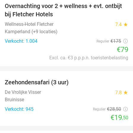
Overnachting voor 2 + wellness + evt. ontbijt
55%
bij Fletcher Hotels
Wellness-Hotel Fletcher
7.4
star
Kamperland (+9 locaties)
Verkocht: 1.004
€175
Regulier
€79
Excl. ca. €3 p.p.p.n. toeristenbelasting
favorite_border
Zeehondensafari (3 uur)
32%
De Vrolijke Visser
7.8
star
Bruinisse
Verkocht: 945
€28
,50
Regulier
€19
,50
favorite_border