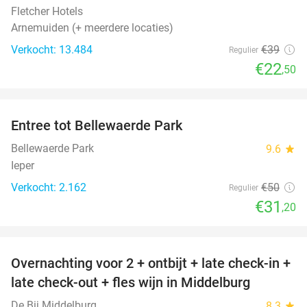
Fletcher Hotels
Arnemuiden (+ meerdere locaties)
Verkocht: 13.484
€39
Regulier
€22
,50
favorite_border
Entree tot Bellewaerde Park
38%
Bellewaerde Park
9.6
star
Ieper
Verkocht: 2.162
€50
Regulier
€31
,20
favorite_border
Overnachting voor 2 + ontbijt + late check-in +
52%
late check-out + fles wijn in Middelburg
De Bij Middelburg
8.3
star