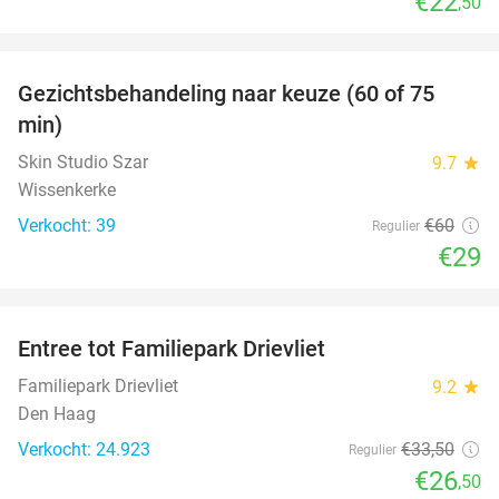
€22
,50
favorite_border
Gezichtsbehandeling naar keuze (60 of 75
52%
min)
Skin Studio Szar
9.7
star
Wissenkerke
Verkocht: 39
€60
Regulier
€29
favorite_border
Entree tot Familiepark Drievliet
21%
Familiepark Drievliet
9.2
star
Den Haag
Verkocht: 24.923
€33
,50
Regulier
€26
,50