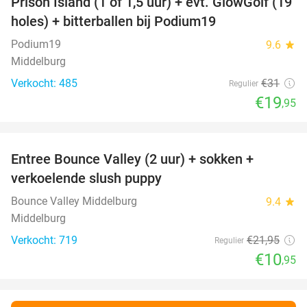
Prison Island (1 of 1,5 uur) + evt. GlowGolf (19
36%
holes) + bitterballen bij Podium19
Podium19
9.6
star
Middelburg
Verkocht: 485
€31
Regulier
€19
,95
favorite_border
Entree Bounce Valley (2 uur) + sokken +
50%
verkoelende slush puppy
Bounce Valley Middelburg
9.4
star
Middelburg
Verkocht: 719
€21
,95
Regulier
€10
,95