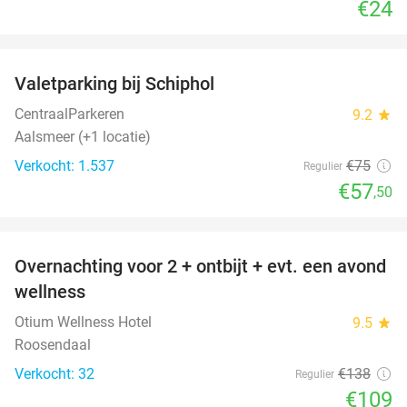
€24
favorite_border
Valetparking bij Schiphol
23%
CentraalParkeren
9.2
star
Aalsmeer (+1 locatie)
Verkocht: 1.537
€75
Regulier
€57
,50
favorite_border
Overnachting voor 2 + ontbijt + evt. een avond
21%
wellness
Otium Wellness Hotel
9.5
star
Roosendaal
Verkocht: 32
€138
Regulier
€109