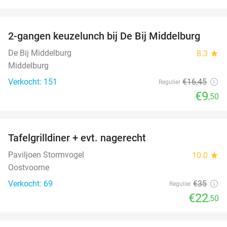
favorite_border
2-gangen keuzelunch bij De Bij Middelburg
42%
De Bij Middelburg
8.3
star
Middelburg
Verkocht: 151
€16
,45
Regulier
€9
,50
favorite_border
Tafelgrilldiner + evt. nagerecht
36%
Paviljoen Stormvogel
10.0
star
Oostvoorne
Verkocht: 69
€35
Regulier
€22
,50
favorite_border