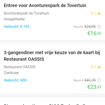
Entree voor Avonturenpark de Tovertuin
34%
Avonturenpark de Tovertuin
9.1
star
Hoogerheide
Verkocht: 8.193
€24
,95
Regulier
€16
,50
favorite_border
3-gangendiner met vrije keuze van de kaart bij
43%
Restaurant OASSIS
Restaurant OASSIS
9.7
star
Zierikzee
Verkocht: 408
€41
,70
Regulier
€23
,95
favorite_border