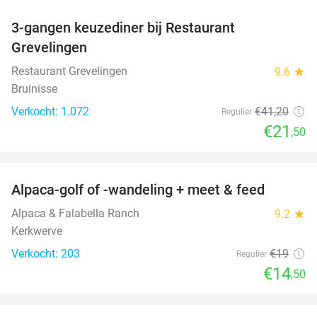
3-gangen keuzediner bij Restaurant
48%
Grevelingen
Restaurant Grevelingen
9.6
star
Bruinisse
Verkocht: 1.072
€41
,20
Regulier
€21
,50
favorite_border
Alpaca-golf of -wandeling + meet & feed
24%
Alpaca & Falabella Ranch
9.2
star
Kerkwerve
Verkocht: 203
€19
Regulier
€14
,50
favorite_border