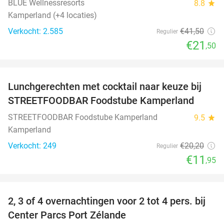
BLUE Wellnessresorts
8.8
star
Kamperland (+4 locaties)
Verkocht: 2.585
€41
,50
Regulier
€21
,50
favorite_border
Lunchgerechten met cocktail naar keuze bij
41%
STREETFOODBAR Foodstube Kamperland
STREETFOODBAR Foodstube Kamperland
9.5
star
Kamperland
Verkocht: 249
€20
,20
Regulier
€11
,95
favorite_border
2, 3 of 4 overnachtingen voor 2 tot 4 pers. bij
17%
Center Parcs Port Zélande