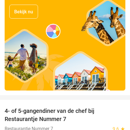
Bekijk nu
favorite_border
4- of 5-gangendiner van de chef bij
33%
Restaurantje Nummer 7
Restaurantje Nummer 7
9.6
star