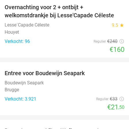
Overnachting voor 2 + ontbijt +
33%
welkomstdrankje bij Lesse'Capade Céleste
Lesse´Capade Céleste
9.5
star
Houyet
Verkocht: 96
€240
Regulier
€160
favorite_border
Entree voor Boudewijn Seapark
35%
Boudewijn Seapark
Brugge
Verkocht: 3.921
€33
Regulier
€21
,50
favorite_border