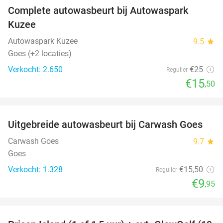
Complete autowasbeurt bij Autowaspark
38%
Kuzee
Autowaspark Kuzee
9.5
star
Goes (+2 locaties)
Verkocht: 2.650
€25
Regulier
€15
,50
favorite_border
Uitgebreide autowasbeurt bij Carwash Goes
36%
Carwash Goes
9.7
star
Goes
Verkocht: 1.328
€15
,50
Regulier
€9
,95
favorite_border