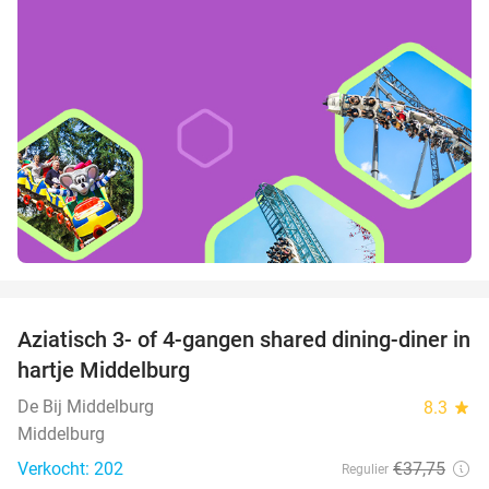
favorite_border
Aziatisch 3- of 4-gangen shared dining-diner in
36%
hartje Middelburg
De Bij Middelburg
8.3
star
Middelburg
Verkocht: 202
€37
,75
Regulier