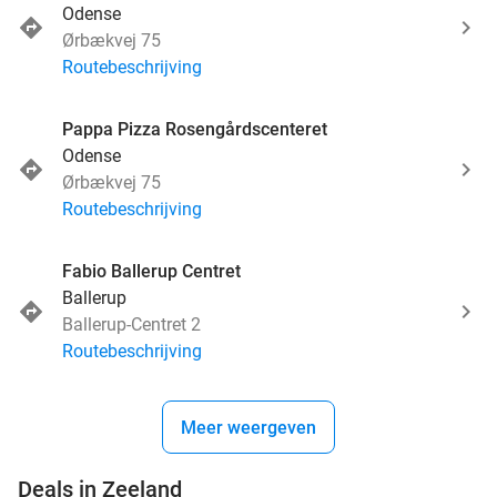
Odense
Ørbækvej 75
Routebeschrijving
Pappa Pizza Rosengårdscenteret
Odense
Ørbækvej 75
Routebeschrijving
Fabio Ballerup Centret
Ballerup
Ballerup-Centret 2
Routebeschrijving
Meer weergeven
favorite_border
Deals in Zeeland