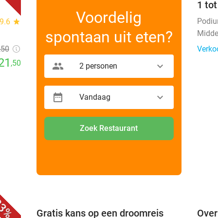
1 to
Voordelig
Podi
9.6
star
spontaan uit eten?
Midde
,50
Verko
21
,50
2 personen
Vandaag
Zoek Restaurant
favorite_border
favorite_border
3%
 +
Gratis kans op een droomreis
Over