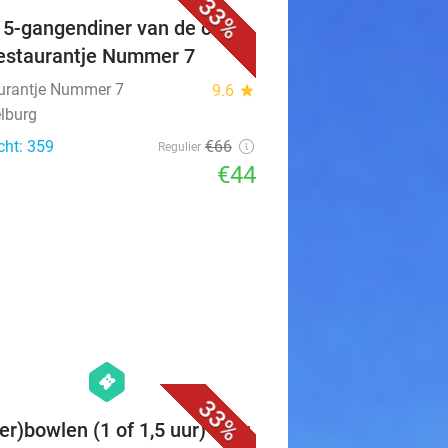
33%
f 5-gangendiner van de chef
Restaurantje Nummer 7
urantje Nummer 7
9.6
star
lburg
cht: 359
€66
Regulier
€44
favorite_border
hexagon
events
33%
er)bowlen (1 of 1,5 uur) voor