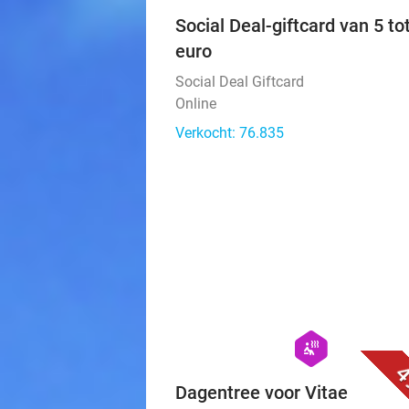
Social Deal-giftcard van 5 to
euro
Social Deal Giftcard
Online
Verkocht: 76.835
hexagon
wellness
4
Dagentree voor Vitae