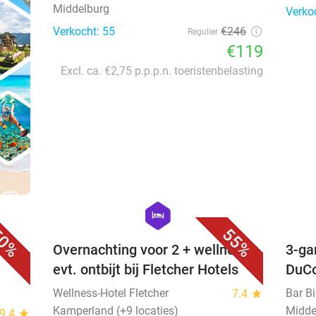
Middelburg
Verko
Verkocht: 55
€246
Regulier
€119
Excl. ca. €2,75 p.p.p.n. toeristenbelasting
favorite_border
favorite_border
hexagon
hotel
0%
55%
 +
Overnachting voor 2 + wellness +
3-ga
evt. ontbijt bij Fletcher Hotels
DuC
Wellness-Hotel Fletcher
Bar B
7.4
star
Kamperland (+9 locaties)
Midde
9.4
star