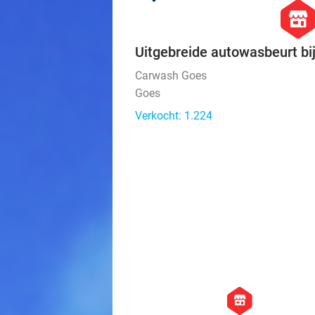
hexago
store
Uitgebreide autowasbeurt b
Carwash Goes
Goes
Verkocht: 1.224
hexagon
store