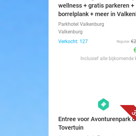
wellness + gratis parkeren +
borrelplank + meer in Valke
Parkhotel Valkenburg
Valkenburg
Verkocht: 127
€
Regulier
Inclusief alle bijkomende
hexagon
events
3
Entree voor Avonturenpark d
Tovertuin