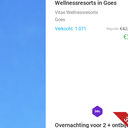
Wellnessresorts in Goes
Vitae Wellnessresorts
Goes
Verkocht: 1.071
€42
Regulier
€
hexagon
hotel
3
Overnachting voor 2 + ontbijt