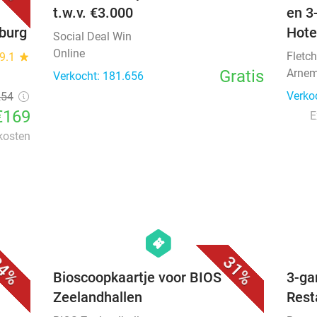
t.w.v. €3.000
en 3
nburg
Hote
Social Deal Win
Online
Fletch
9.1
star
Gratis
Arnem
Verkocht: 181.656
Verko
254
€169
E
 kosten
favorite_border
favorite_border
hexagon
events
4%
31%
e
Bioscoopkaartje voor BIOS
3-ga
Zeelandhallen
Rest