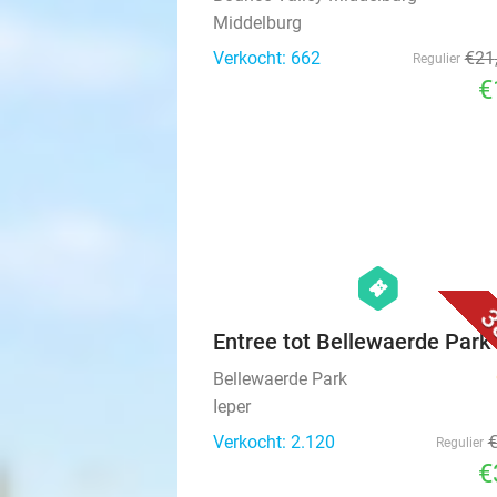
Middelburg
Verkocht: 662
€21
Regulier
€
hexagon
events
3
Entree tot Bellewaerde Park
Bellewaerde Park
Ieper
Verkocht: 2.120
Regulier
€