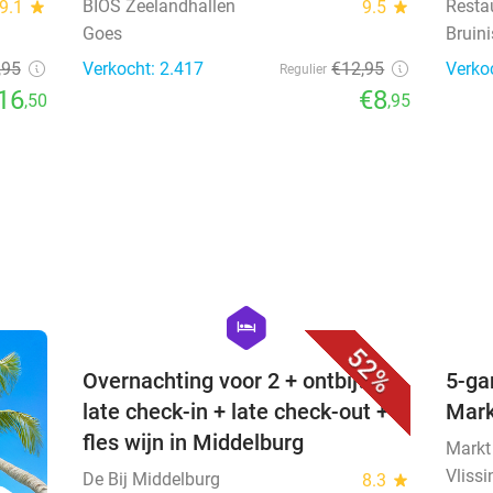
BIOS Zeelandhallen
Resta
9.1
star
9.5
star
Goes
Bruin
,95
Verkocht: 2.417
€12
,95
Verko
Regulier
16
€8
,50
,95
favorite_border
hexagon
hotel
52%
Overnachting voor 2 + ontbijt +
5-ga
late check-in + late check-out +
Mar
fles wijn in Middelburg
Markt
Vliss
De Bij Middelburg
8.3
star