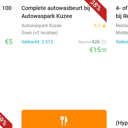
38%
t 100
Complete autowasbeurt bij
4- o
Autowaspark Kuzee
bij 
Autowaspark Kuzee
Resta
9.5
star
Goes (+2 locaties)
Midde
€5
Verkocht: 2.513
€25
Verko
Regulier
€15
,50
favorite_border
9%
(Hyp