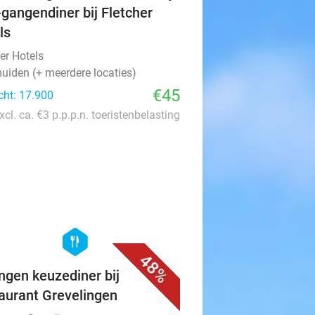
-gangendiner bij Fletcher
ls
er Hotels
uiden (+ meerdere locaties)
€45
cht: 17.900
xcl. ca. €3 p.p.p.n. toeristenbelasting
favorite_border
hexagon
food
48%
ngen keuzediner bij
aurant Grevelingen