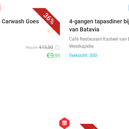
favorite_border
n
36%
ij Carwash Goes
4-gangen tapasdiner bi
van Batavia
9.7
star
Café Restaurant Kasteel van 
Westkapelle
€15
,50
Regulier
€9
Verkocht: 300
,95
favorite_border
favorite_border
hexagon
store