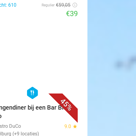
cht: 610
€59
,05
Regulier
€39
favorite_border
hexagon
food
45%
ngendiner bij een Bar Bistro
o
istro DuCo
9.0
star
lburg (+9 locaties)