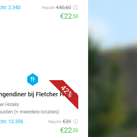
cht: 2.340
€40
,60
Regulier
€22
,50
favorite_border
hexagon
food
42%
ngendiner bij Fletcher Hotels
er Hotels
uiden (+ meerdere locaties)
cht: 13.356
€39
Regulier
€22
,50