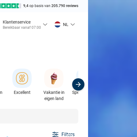
9,4
op basis van
205.790 reviews
Klantenservice
NL
Bereikbaar vanaf 07:00
en
Excellent
Vakantie in
Speciaalzaken
Sport
eigen land
& Auto's
Filters