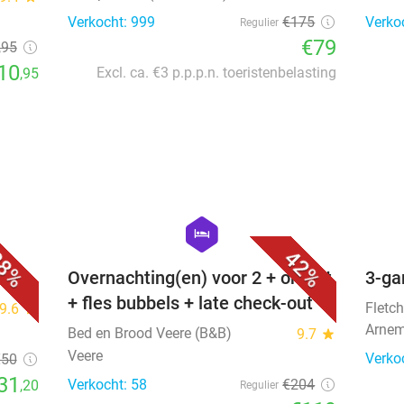
Verkocht: 999
€175
Verko
Regulier
€79
,95
10
Excl. ca. €3 p.p.p.n. toeristenbelasting
,95
favorite_border
favorite_border
hexagon
hotel
8%
42%
Overnachting(en) voor 2 + ontbijt
3-ga
+ fles bubbels + late check-out
Fletch
9.6
star
Arnem
Bed en Brood Veere (B&B)
9.7
star
Veere
Verko
€50
31
Verkocht: 58
€204
,20
Regulier