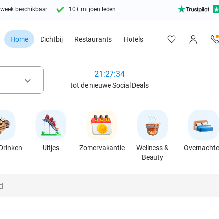
 week beschikbaar
10+ miljoen leden
Home
Dichtbij
Restaurants
Hotels
21:27:32
keyboard_arrow_down
tot de nieuwe Social Deals
Drinken
Uitjes
Zomervakantie
Wellness &
Overnacht
Beauty