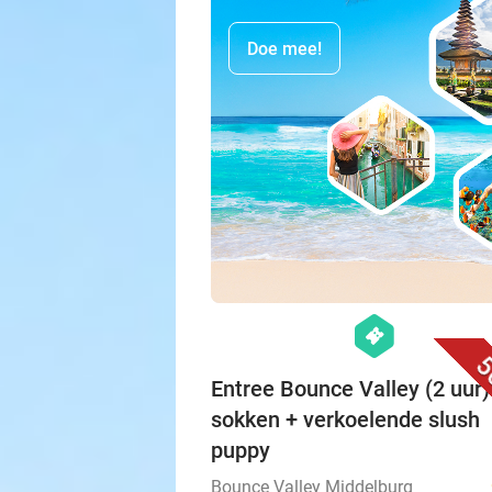
Doe mee!
hexagon
events
5
Entree Bounce Valley (2 uur)
sokken + verkoelende slush
puppy
Bounce Valley Middelburg