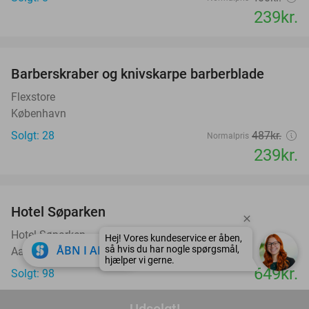
239kr.
favorite_border
Barberskraber og knivskarpe barberblade
51%
Flexstore
København
Solgt: 28
487kr.
Normalpris
239kr.
favorite_border
Hotel Søparken
Hotel Søparken
Hej! Vores kundeservice er åben,
close
ÅBN I APP
så hvis du har nogle spørgsmål,
Aabybro
hjælper vi gerne.
649kr.
Solgt: 98