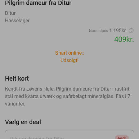
Pilgrim dameur fra Ditur
Ditur
Hasselager
1.195kr.
Normalpris
409kr.
Snart online::
Udsolgt!
Helt kort
Kendt fra Løvens Hule! Pilgrim dameure fra Ditur i rustfrit
stål med kvarts urværk og safirbelagt mineralglas. Fås i 7
varianter.
Vælg en deal
Pilgrim dameur fra Ditur
66%