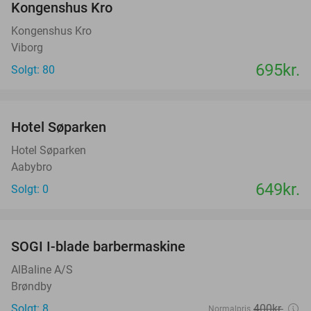
Kongenshus Kro
Kongenshus Kro
Viborg
695kr.
Solgt: 80
favorite_border
Hotel Søparken
Hotel Søparken
Aabybro
649kr.
Solgt: 0
favorite_border
SOGI I-blade barbermaskine
40%
AlBaline A/S
Brøndby
Solgt: 8
400kr.
Normalpris