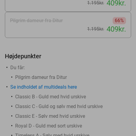
409kr.
1.195kr.
Pilgrim dameur fra Ditur
66%
409kr.
1.195kr.
Højdepunkter
Du får:
Pilgrim dameur fra Ditur
Se indholdet af multideals here
Classic B - Guld med hvid urskive
Classic C - Guld og sølv med hvid urskive
Classic E - Sølv med hvid urskive
Royal D - Guld med sort urskive
Timeless A - Sølv med hvid urskive