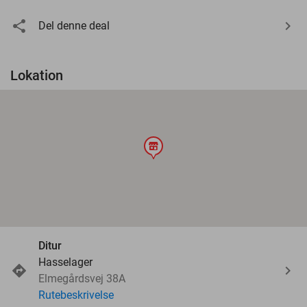
Del denne deal
Lokation
store
Ditur
Hasselager
Elmegårdsvej 38A
Rutebeskrivelse