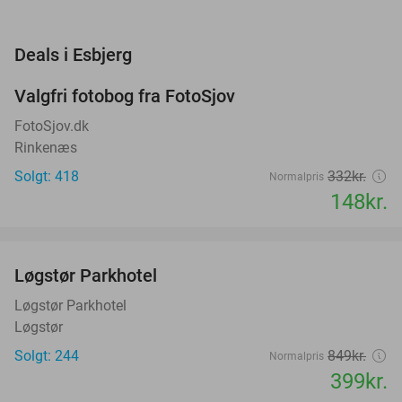
favorite_border
Deals i Esbjerg
Valgfri fotobog fra FotoSjov
55%
FotoSjov.dk
Rinkenæs
Solgt: 418
332kr.
Normalpris
148kr.
favorite_border
Løgstør Parkhotel
53%
Løgstør Parkhotel
Løgstør
Solgt: 244
849kr.
Normalpris
399kr.