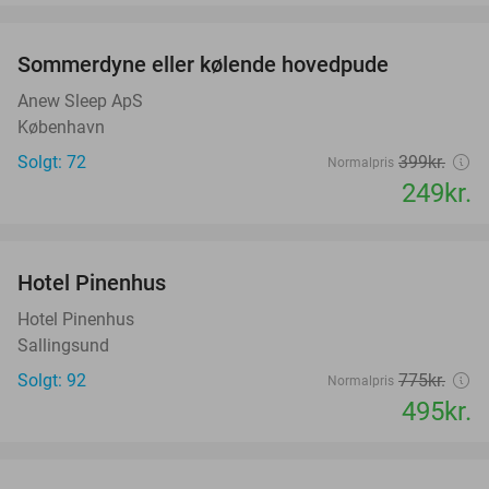
favorite_border
Sommerdyne eller kølende hovedpude
38%
Anew Sleep ApS
København
Solgt: 72
399kr.
Normalpris
249kr.
favorite_border
Hotel Pinenhus
36%
Hotel Pinenhus
Sallingsund
Solgt: 92
775kr.
Normalpris
495kr.
favorite_border