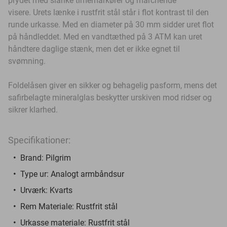
prydet med slanke timemarkører og marchende
visere.
Urets lænke i rustfrit stål står i flot kontrast til den
runde urkasse.
Med en diameter på 30 mm sidder uret flot
på håndleddet.
Med en vandtæthed på 3 ATM kan uret
håndtere daglige stænk, men det er ikke egnet til
svømning.
Foldelåsen giver en sikker og behagelig pasform, mens det
safirbelagte mineralglas beskytter urskiven mod ridser og
sikrer klarhed.
Specifikationer:
Brand: Pilgrim
Type ur: Analogt armbåndsur
Urværk: Kvarts
Rem Materiale: Rustfrit stål
Urkasse materiale: Rustfrit stål