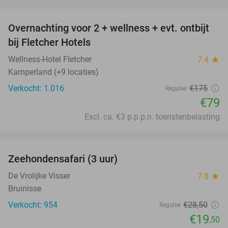
favorite_border
Overnachting voor 2 + wellness + evt. ontbijt
55%
bij Fletcher Hotels
Wellness-Hotel Fletcher
7.4
star
Kamperland (+9 locaties)
Verkocht: 1.016
€175
Regulier
€79
Excl. ca. €3 p.p.p.n. toeristenbelasting
favorite_border
Zeehondensafari (3 uur)
32%
De Vrolijke Visser
7.8
star
Bruinisse
Verkocht: 954
€28
,50
Regulier
€19
,50