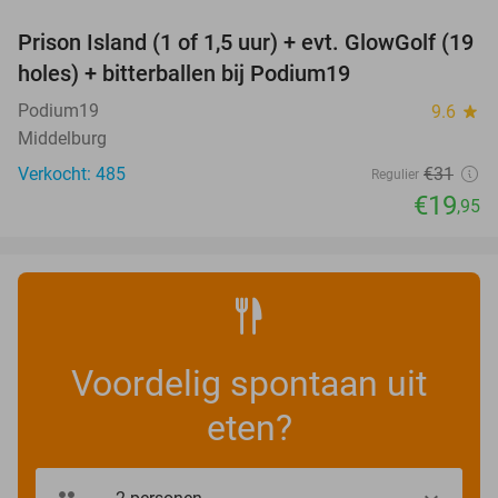
Prison Island (1 of 1,5 uur) + evt. GlowGolf (19
36%
holes) + bitterballen bij Podium19
Podium19
9.6
star
Middelburg
Verkocht: 485
€31
Regulier
€19
,95
Voordelig spontaan uit
eten?