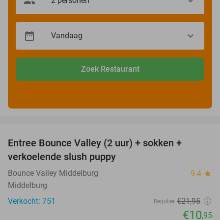
Zoek Restaurant
favorite_border
Entree Bounce Valley (2 uur) + sokken +
50%
verkoelende slush puppy
Bounce Valley Middelburg
9.4
star
Middelburg
Verkocht: 751
€21
,95
Regulier
€10
,95