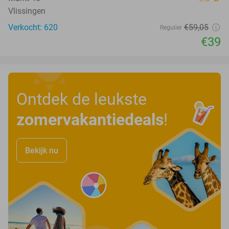
Vlissingen
Verkocht: 620
€59
,05
Regulier
€39
Ontdek de leukste
zomervakantiedeals
!
Bekijk nu