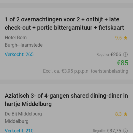
favorite_border
1 of 2 overnachtingen voor 2 + ontbijt + late
59%
check-out + portie bittergarnituur + fietskaart
Hotel Bom
9.5
star
Burgh-Haamstede
Verkocht: 265
€206
Regulier
€85
Excl. ca. €3,95 p.p.p.n. toeristenbelasting
favorite_border
Aziatisch 3- of 4-gangen shared dining-diner in
36%
hartje Middelburg
De Bij Middelburg
8.3
star
Middelburg
Verkocht: 210
€37
,75
Regulier