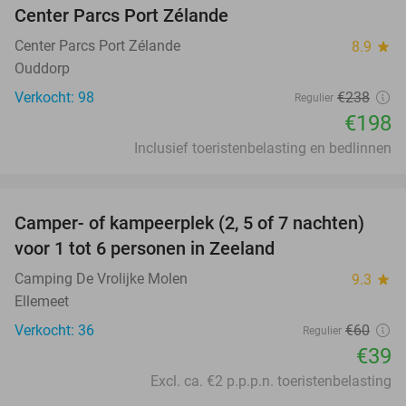
Center Parcs Port Zélande
Center Parcs Port Zélande
8.9
star
Ouddorp
Verkocht: 98
€238
Regulier
€198
Inclusief toeristenbelasting en bedlinnen
favorite_border
Camper- of kampeerplek (2, 5 of 7 nachten)
35%
voor 1 tot 6 personen in Zeeland
Camping De Vrolijke Molen
9.3
star
Ellemeet
Verkocht: 36
€60
Regulier
€39
Excl. ca. €2 p.p.p.n. toeristenbelasting