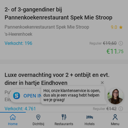
2- of 3-gangendiner bij
40%
Pannenkoekenrestaurant Spek Mie Stroop
Pannenkoekenrestaurant Spek Mie Stroop
9.0
star
's-Heerenhoek
Verkocht: 196
€19
,60
Regulier
€11
,75
favorite_border
Luxe overnachting voor 2 + ontbijt en evt.
13%
diner in hartje Eindhoven
Pullman Eindhoven Cocagne
9.8
star
close
OPEN IN APP
Eindhoven
Verkocht: 4.761
€142
Regulier
€124
Home
Dichtbij
Excl. ca. €5,25 p.p.p.n. toeristenbelasting
Restaurants
Hotels
Menu