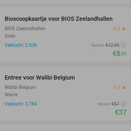
favorite_border
Bioscoopkaartje voor BIOS Zeelandhallen
31%
BIOS Zeelandhallen
9.5
star
Goes
Verkocht: 2.536
€12
,95
Regulier
€8
,95
favorite_border
Entree voor Walibi Belgium
35%
Walibi Belgium
9.4
star
Wavre
Verkocht: 3.784
€57
Regulier
€37
favorite_border