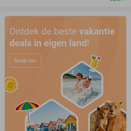
Ontdek de beste
vakantie
deals in eigen land
!
Bekijk hier