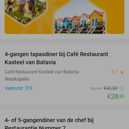
favorite_border
4-gangen tapasdiner bij Café Restaurant
32%
Kasteel van Batavia
Café Restaurant Kasteel van Batavia
9.7
star
Westkapelle
Verkocht: 319
€42
,50
Regulier
€28
,95
favorite_border
4- of 5-gangendiner van de chef bij
33%
Restaurantje Nummer 7