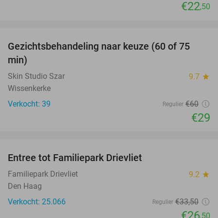
€22
,50
favorite_border
Gezichtsbehandeling naar keuze (60 of 75
52%
min)
Skin Studio Szar
9.7
star
Wissenkerke
Verkocht: 39
€60
Regulier
€29
favorite_border
Entree tot Familiepark Drievliet
21%
Familiepark Drievliet
9.2
star
Den Haag
Verkocht: 25.066
€33
,50
Regulier
€26
,50