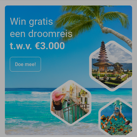
Win gratis
een droomreis
t.w.v. €3.000
Doe mee!