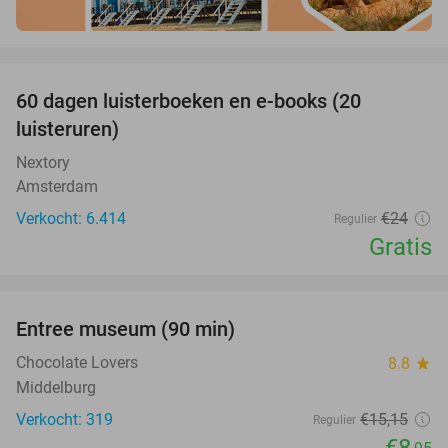
favorite_border
100%
60 dagen luisterboeken en e-books (20
luisteruren)
Nextory
Amsterdam
Verkocht: 6.414
€24
Regulier
Gratis
favorite_border
Entree museum (90 min)
41%
Chocolate Lovers
8.8
star
Middelburg
Verkocht: 319
€15
,15
Regulier