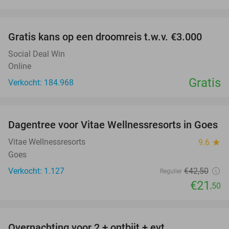
favorite_border
Gratis kans op een droomreis t.w.v. €3.000
Social Deal Win
Online
Gratis
Verkocht: 184.968
favorite_border
Dagentree voor Vitae Wellnessresorts in Goes
49%
Vitae Wellnessresorts
9.6
star
Goes
Verkocht: 1.127
€42
,50
Regulier
€21
,50
favorite_border
Overnachting voor 2 + ontbijt + evt.