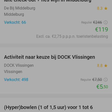
De Bij Middelburg
8.3
star
Middelburg
Verkocht: 66
€246
Regulier
€119
Excl. ca. €2,75 p.p.p.n. toeristenbelasting
favorite_border
Activiteit naar keuze bij DOCK Vlissingen
27%
DOCK Vlissingen
8.8
star
Vlissingen
Verkocht: 498
€7
,50
Regulier
€5
,50
favorite_border
(Hyper)bowlen (1 of 1,5 uur) voor 1 tot 6
33%