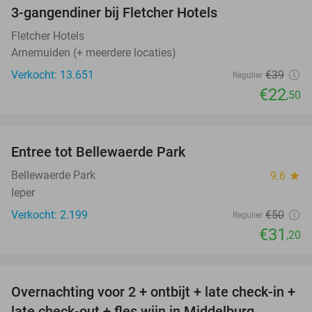
3-gangendiner bij Fletcher Hotels
42%
Fletcher Hotels
Arnemuiden (+ meerdere locaties)
Verkocht: 13.651
€39
Regulier
€22
,50
favorite_border
Entree tot Bellewaerde Park
38%
Bellewaerde Park
9.6
star
Ieper
Verkocht: 2.199
€50
Regulier
€31
,20
favorite_border
Overnachting voor 2 + ontbijt + late check-in +
52%
late check-out + fles wijn in Middelburg