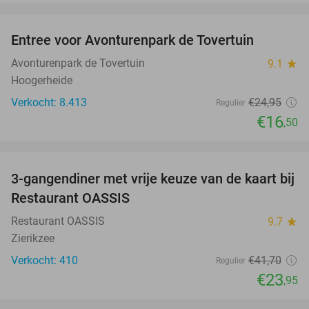
favorite_border
Entree voor Avonturenpark de Tovertuin
34%
Avonturenpark de Tovertuin
9.1
star
Hoogerheide
Verkocht: 8.413
€24
,95
Regulier
€16
,50
favorite_border
3-gangendiner met vrije keuze van de kaart bij
43%
Restaurant OASSIS
Restaurant OASSIS
9.7
star
Zierikzee
Verkocht: 410
€41
,70
Regulier
€23
,95