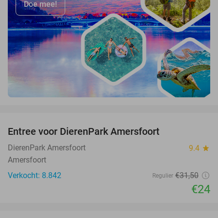
Doe mee!
favorite_border
Entree voor DierenPark Amersfoort
24%
DierenPark Amersfoort
9.4
star
Amersfoort
Verkocht: 8.842
€31
,50
Regulier
€24
favorite_border