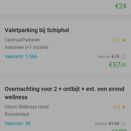
€24
favorite_border
Valetparking bij Schiphol
23%
CentraalParkeren
9.2
star
Aalsmeer (+1 locatie)
Verkocht: 1.566
€75
Regulier
€57
,50
favorite_border
Overnachting voor 2 + ontbijt + evt. een avond
21%
wellness
Otium Wellness Hotel
9.5
star
Roosendaal
Verkocht: 38
€138
Regulier