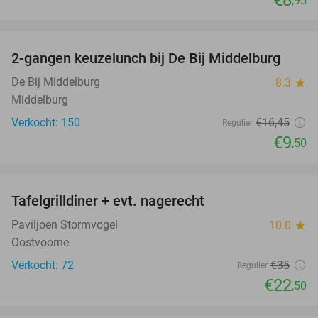
€8
,95
favorite_border
2-gangen keuzelunch bij De Bij Middelburg
42%
De Bij Middelburg
8.3
star
Middelburg
Verkocht: 150
€16
,45
Regulier
€9
,50
favorite_border
Tafelgrilldiner + evt. nagerecht
36%
Paviljoen Stormvogel
10.0
star
Oostvoorne
Verkocht: 72
€35
Regulier
€22
,50
favorite_border