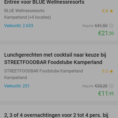
Entree voor BLUE Wellnessresorts
48%
BLUE Wellnessresorts
8.8
star
Kamperland (+4 locaties)
Verkocht: 2.633
€41
,50
Regulier
€21
,50
favorite_border
Lunchgerechten met cocktail naar keuze bij
41%
STREETFOODBAR Foodstube Kamperland
STREETFOODBAR Foodstube Kamperland
9.5
star
Kamperland
Verkocht: 251
€20
,20
Regulier
€11
,95
favorite_border
2, 3 of 4 overnachtingen voor 2 tot 4 pers. bij
17%