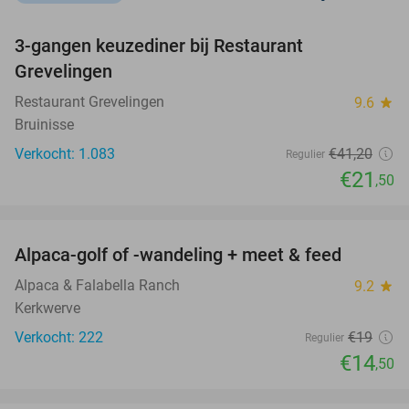
favorite_border
3-gangen keuzediner bij Restaurant
48%
Grevelingen
Restaurant Grevelingen
9.6
star
Bruinisse
Verkocht: 1.083
€41
,20
Regulier
€21
,50
favorite_border
Alpaca-golf of -wandeling + meet & feed
24%
Alpaca & Falabella Ranch
9.2
star
Kerkwerve
Verkocht: 222
€19
Regulier
€14
,50