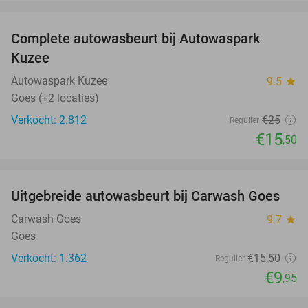
favorite_border
Complete autowasbeurt bij Autowaspark
38%
Kuzee
Autowaspark Kuzee
9.5
star
Goes (+2 locaties)
Verkocht: 2.812
€25
Regulier
€15
,50
favorite_border
Uitgebreide autowasbeurt bij Carwash Goes
36%
Carwash Goes
9.7
star
Goes
Verkocht: 1.362
€15
,50
Regulier
€9
,95
favorite_border