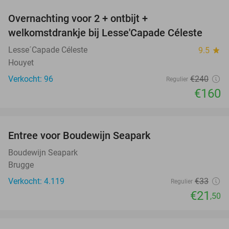
Overnachting voor 2 + ontbijt +
33%
welkomstdrankje bij Lesse'Capade Céleste
Lesse´Capade Céleste
9.5
star
Houyet
Verkocht: 96
€240
Regulier
€160
favorite_border
Entree voor Boudewijn Seapark
35%
Boudewijn Seapark
Brugge
Verkocht: 4.119
€33
Regulier
€21
,50
favorite_border