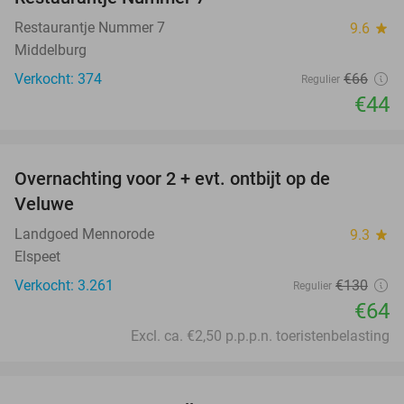
Restaurantje Nummer 7
9.6
star
Middelburg
Verkocht: 374
€66
Regulier
€44
favorite_border
Overnachting voor 2 + evt. ontbijt op de
51%
Veluwe
Landgoed Mennorode
9.3
star
Elspeet
Verkocht: 3.261
€130
Regulier
€64
Excl. ca. €2,50 p.p.p.n. toeristenbelasting
favorite_border