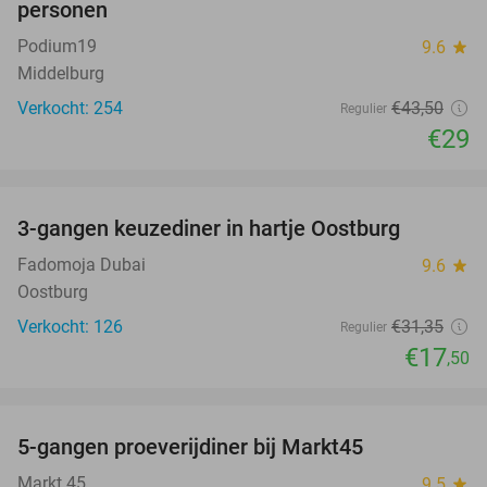
personen
Podium19
9.6
star
Middelburg
Verkocht: 254
€43
,50
Regulier
€29
favorite_border
3-gangen keuzediner in hartje Oostburg
44%
Fadomoja Dubai
9.6
star
Oostburg
Verkocht: 126
€31
,35
Regulier
€17
,50
favorite_border
5-gangen proeverijdiner bij Markt45
34%
Markt 45
9.5
star