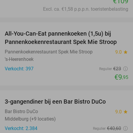
€109
Excl. ca. €1,58 p.p.p.n. toeristenbelasting
favorite_border
All-You-Can-Eat pannenkoeken (1,5u) bij
57%
Pannenkoekenrestaurant Spek Mie Stroop
Pannenkoekenrestaurant Spek Mie Stroop
9.0
star
's-Heerenhoek
Verkocht: 397
€23
Regulier
€9
,95
favorite_border
3-gangendiner bij een Bar Bistro DuCo
45%
Bar Bistro DuCo
9.0
star
Middelburg (+9 locaties)
Verkocht: 2.384
€40
,60
Regulier