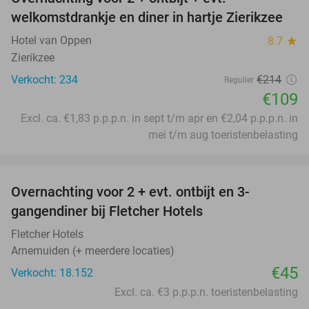
49%
welkomstdrankje en diner in hartje Zierikzee
Hotel van Oppen
8.7
star
Zierikzee
Verkocht: 234
€214
Regulier
€109
Excl. ca. €1,83 p.p.p.n. in sept t/m apr en €2,04 p.p.p.n. in
mei t/m aug toeristenbelasting
favorite_border
Overnachting voor 2 + evt. ontbijt en 3-
gangendiner bij Fletcher Hotels
Fletcher Hotels
Arnemuiden (+ meerdere locaties)
€45
Verkocht: 18.152
Excl. ca. €3 p.p.p.n. toeristenbelasting