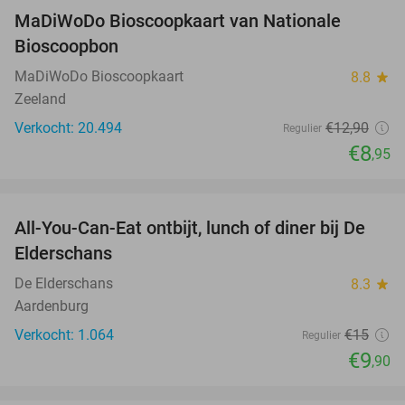
MaDiWoDo Bioscoopkaart van Nationale
31%
Bioscoopbon
MaDiWoDo Bioscoopkaart
8.8
star
Zeeland
Verkocht: 20.494
€12
,90
Regulier
€8
,95
favorite_border
All-You-Can-Eat ontbijt, lunch of diner bij De
34%
Elderschans
De Elderschans
8.3
star
Aardenburg
Verkocht: 1.064
€15
Regulier
€9
,90
favorite_border