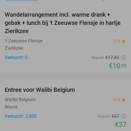
favorite_border
Wandelarrangement incl. warme drank +
39%
NEW
gebak + lunch bij 't Zeeuwse Flensje in hartje
TODAY
Zierikzee
‘t Zeeuwse Flensje
9.9
star
Zierikzee
Verkocht: 0
€17
,85
Regulier
€10
,95
favorite_border
Entree voor Walibi Belgium
35%
Walibi Belgium
9.4
star
Wavre
Verkocht: 3.800
€57
Regulier
€37