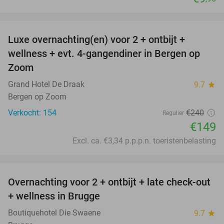
favorite_border
Luxe overnachting(en) voor 2 + ontbijt +
38%
wellness + evt. 4-gangendiner in Bergen op
Zoom
Grand Hotel De Draak
9.7
star
Bergen op Zoom
Verkocht: 154
€240
Regulier
€149
Excl. ca. €3,34 p.p.p.n. toeristenbelasting
favorite_border
Overnachting voor 2 + ontbijt + late check-out
34%
+ wellness in Brugge
Boutiquehotel Die Swaene
9.7
star