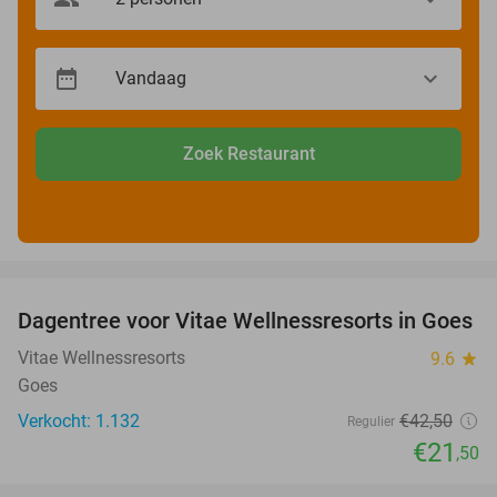
Zoek Restaurant
favorite_border
Dagentree voor Vitae Wellnessresorts in Goes
49%
Vitae Wellnessresorts
9.6
star
Goes
Verkocht: 1.132
€42
,50
Regulier
€21
,50
favorite_border