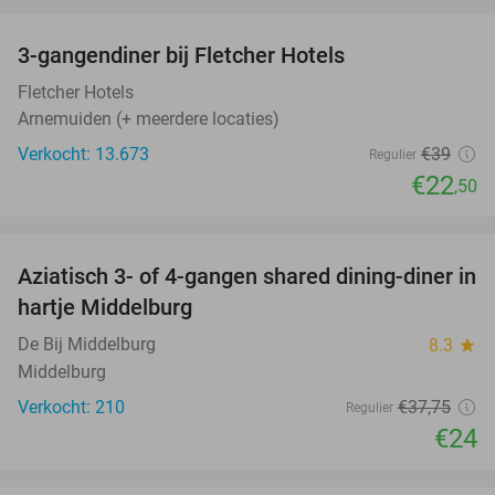
favorite_border
3-gangendiner bij Fletcher Hotels
42%
Fletcher Hotels
Arnemuiden (+ meerdere locaties)
Verkocht: 13.673
€39
Regulier
€22
,50
favorite_border
Aziatisch 3- of 4-gangen shared dining-diner in
36%
hartje Middelburg
De Bij Middelburg
8.3
star
Middelburg
Verkocht: 210
€37
,75
Regulier
€24
favorite_border