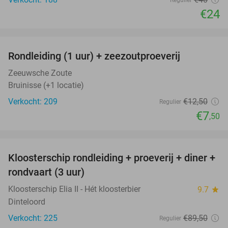
Regulier
€24
favorite_border
Rondleiding (1 uur) + zeezoutproeverij
40%
Zeeuwsche Zoute
Bruinisse (+1 locatie)
Verkocht: 209
€12
,50
Regulier
€7
,50
favorite_border
Kloosterschip rondleiding + proeverij + diner +
70%
rondvaart (3 uur)
Kloosterschip Elia II - Hét kloosterbier
9.7
star
Dinteloord
Verkocht: 225
€89
,50
Regulier