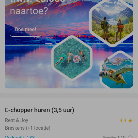
naartoe?
Doe mee!
favorite_border
E-chopper huren (3,5 uur)
40%
Rent & Joy
9.3
star
Breskens (+1 locatie)
Verkocht: 188
€40