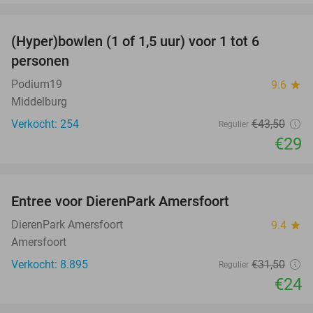
favorite_border
(Hyper)bowlen (1 of 1,5 uur) voor 1 tot 6
33%
personen
Podium19
9.6
star
Middelburg
Verkocht: 254
€43
,50
Regulier
€29
favorite_border
Entree voor DierenPark Amersfoort
24%
DierenPark Amersfoort
9.4
star
Amersfoort
Verkocht: 8.895
€31
,50
Regulier
€24
favorite_border