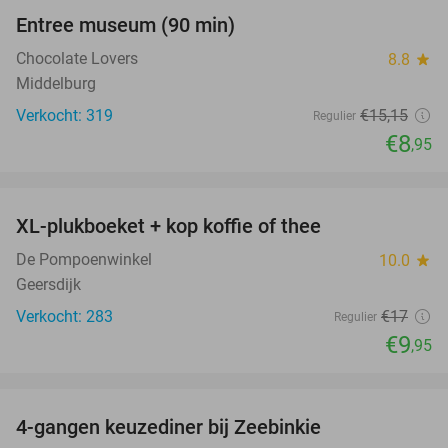
Entree museum (90 min)
41%
Chocolate Lovers
8.8
star
Middelburg
Verkocht: 319
€15
,15
Regulier
€8
,95
favorite_border
XL-plukboeket + kop koffie of thee
41%
De Pompoenwinkel
10.0
star
Geersdijk
Verkocht: 283
€17
Regulier
€9
,95
favorite_border
4-gangen keuzediner bij Zeebinkie
45%