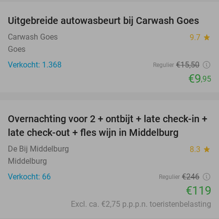
Uitgebreide autowasbeurt bij Carwash Goes
36%
Carwash Goes
9.7
star
Goes
Verkocht: 1.368
€15
,50
Regulier
€9
,95
favorite_border
Overnachting voor 2 + ontbijt + late check-in +
52%
late check-out + fles wijn in Middelburg
De Bij Middelburg
8.3
star
Middelburg
Verkocht: 66
€246
Regulier
€119
Excl. ca. €2,75 p.p.p.n. toeristenbelasting