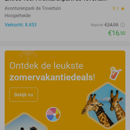
34%
Avonturenpark de Tovertuin
9.1
star
Hoogerheide
Verkocht: 8.453
€24
,95
Regulier
€16
,50
Ontdek de leukste
zomervakantiedeals
!
Bekijk nu