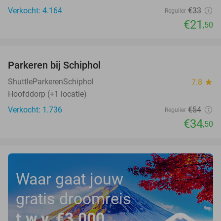
Verkocht: 4.164
€33
Regulier
€21
,50
favorite_border
Parkeren bij Schiphol
36%
ShuttleParkerenSchiphol
7.8
star
Hoofddorp (+1 locatie)
Verkocht: 1.736
€54
Regulier
€34
,50
Waar gaat jouw
gratis droomreis
t.w.v. €3.000