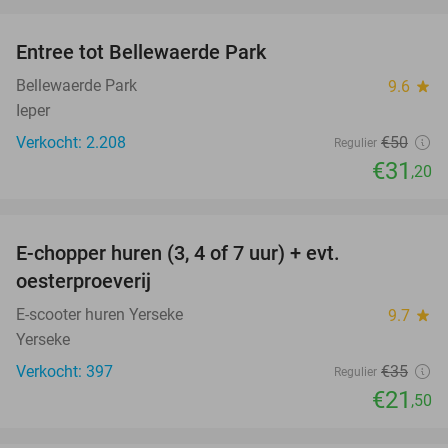
favorite_border
Entree tot Bellewaerde Park
38%
Bellewaerde Park
9.6
star
Ieper
Verkocht: 2.208
€50
Regulier
€31
,20
favorite_border
E-chopper huren (3, 4 of 7 uur) + evt.
39%
oesterproeverij
E-scooter huren Yerseke
9.7
star
Yerseke
Verkocht: 397
€35
Regulier
€21
,50
favorite_border