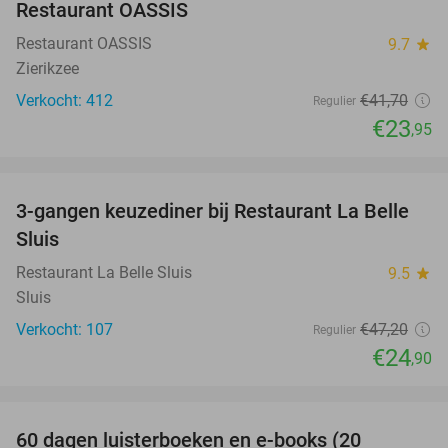
Restaurant OASSIS
Restaurant OASSIS
9.7
star
Zierikzee
Verkocht: 412
€41
,70
Regulier
€23
,95
favorite_border
3-gangen keuzediner bij Restaurant La Belle
47%
Sluis
Restaurant La Belle Sluis
9.5
star
Sluis
Verkocht: 107
€47
,20
Regulier
€24
,90
favorite_border
100%
60 dagen luisterboeken en e-books (20