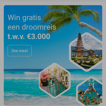
Win gratis
een droomreis
t.w.v. €3.000
Doe mee!