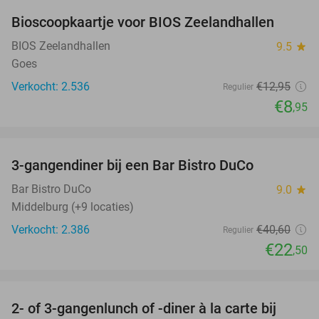
Bioscoopkaartje voor BIOS Zeelandhallen
31%
BIOS Zeelandhallen
9.5
star
Goes
Verkocht: 2.536
€12
,95
Regulier
€8
,95
favorite_border
3-gangendiner bij een Bar Bistro DuCo
45%
Bar Bistro DuCo
9.0
star
Middelburg (+9 locaties)
Verkocht: 2.386
€40
,60
Regulier
€22
,50
favorite_border
2- of 3-gangenlunch of -diner à la carte bij
49%