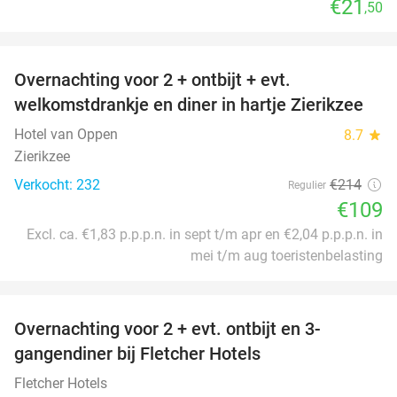
€21
,50
favorite_border
Overnachting voor 2 + ontbijt + evt.
49%
welkomstdrankje en diner in hartje Zierikzee
Hotel van Oppen
8.7
star
Zierikzee
Verkocht: 232
€214
Regulier
€109
Excl. ca. €1,83 p.p.p.n. in sept t/m apr en €2,04 p.p.p.n. in
mei t/m aug toeristenbelasting
favorite_border
Overnachting voor 2 + evt. ontbijt en 3-
gangendiner bij Fletcher Hotels
Fletcher Hotels