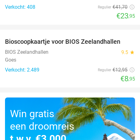
Verkocht: 408
€41
,70
Regulier
€23
,95
favorite_border
Bioscoopkaartje voor BIOS Zeelandhallen
31%
BIOS Zeelandhallen
9.5
star
Goes
Verkocht: 2.489
€12
,95
Regulier
€8
,95
Win gratis
een droomreis
t.w.v. €3.000