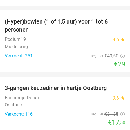
favorite_border
(Hyper)bowlen (1 of 1,5 uur) voor 1 tot 6
33%
personen
Podium19
9.6
star
Middelburg
Verkocht: 251
€43
,50
Regulier
€29
favorite_border
3-gangen keuzediner in hartje Oostburg
44%
Fadomoja Dubai
9.6
star
Oostburg
Verkocht: 116
€31
,35
Regulier
€17
,50