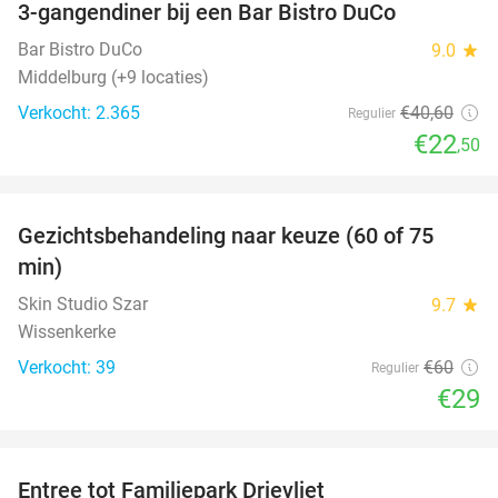
3-gangendiner bij een Bar Bistro DuCo
45%
Bar Bistro DuCo
9.0
star
Middelburg (+9 locaties)
Verkocht: 2.365
€40
,60
Regulier
€22
,50
favorite_border
Gezichtsbehandeling naar keuze (60 of 75
52%
min)
Skin Studio Szar
9.7
star
Wissenkerke
Verkocht: 39
€60
Regulier
€29
favorite_border
Entree tot Familiepark Drievliet