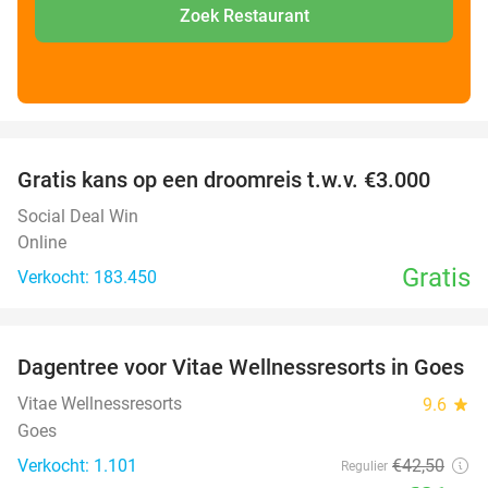
Zoek Restaurant
favorite_border
Gratis kans op een droomreis t.w.v. €3.000
Social Deal Win
Online
Gratis
Verkocht: 183.450
favorite_border
Dagentree voor Vitae Wellnessresorts in Goes
49%
Vitae Wellnessresorts
9.6
star
Goes
Verkocht: 1.101
€42
,50
Regulier