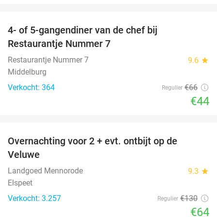
favorite_border
4- of 5-gangendiner van de chef bij
33%
Restaurantje Nummer 7
Restaurantje Nummer 7
9.6
star
Middelburg
Verkocht: 364
€66
Regulier
€44
favorite_border
Overnachting voor 2 + evt. ontbijt op de
51%
Veluwe
Landgoed Mennorode
9.3
star
Elspeet
Verkocht: 3.257
€130
Regulier
€64