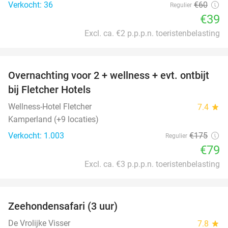
Verkocht: 36
€60
Regulier
€39
Excl. ca. €2 p.p.p.n. toeristenbelasting
favorite_border
Overnachting voor 2 + wellness + evt. ontbijt
55%
bij Fletcher Hotels
Wellness-Hotel Fletcher
7.4
star
Kamperland (+9 locaties)
Verkocht: 1.003
€175
Regulier
€79
Excl. ca. €3 p.p.p.n. toeristenbelasting
favorite_border
Zeehondensafari (3 uur)
32%
De Vrolijke Visser
7.8
star