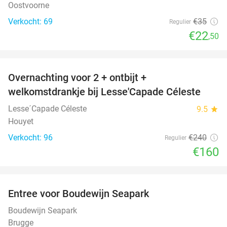
Oostvoorne
Verkocht: 69
€35
Regulier
€22
,50
favorite_border
Overnachting voor 2 + ontbijt +
33%
welkomstdrankje bij Lesse'Capade Céleste
Lesse´Capade Céleste
9.5
star
Houyet
Verkocht: 96
€240
Regulier
€160
favorite_border
Entree voor Boudewijn Seapark
35%
Boudewijn Seapark
Brugge