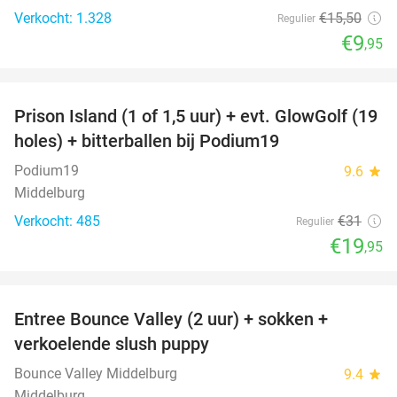
Verkocht: 1.328
€15
,50
Regulier
€9
,95
favorite_border
Prison Island (1 of 1,5 uur) + evt. GlowGolf (19
36%
holes) + bitterballen bij Podium19
Podium19
9.6
star
Middelburg
Verkocht: 485
€31
Regulier
€19
,95
favorite_border
Entree Bounce Valley (2 uur) + sokken +
50%
verkoelende slush puppy
Bounce Valley Middelburg
9.4
star
Middelburg