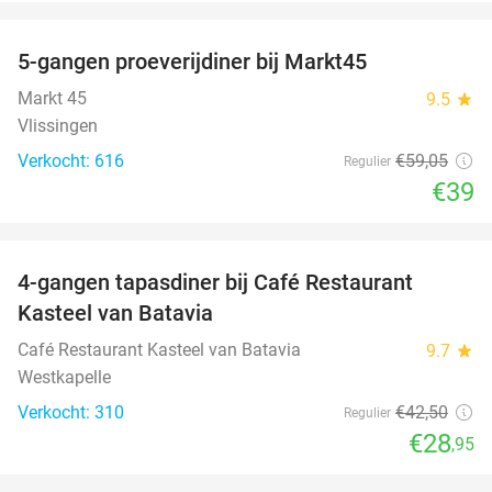
favorite_border
5-gangen proeverijdiner bij Markt45
34%
Markt 45
9.5
star
Vlissingen
Verkocht: 616
€59
,05
Regulier
€39
favorite_border
4-gangen tapasdiner bij Café Restaurant
32%
Kasteel van Batavia
Café Restaurant Kasteel van Batavia
9.7
star
Westkapelle
Verkocht: 310
€42
,50
Regulier
€28
,95