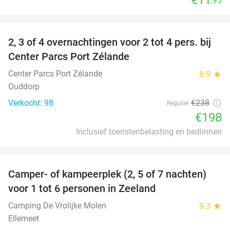
,95
favorite_border
2, 3 of 4 overnachtingen voor 2 tot 4 pers. bij
17%
Center Parcs Port Zélande
Center Parcs Port Zélande
8.9
star
Ouddorp
Verkocht: 98
€238
Regulier
€198
Inclusief toeristenbelasting en bedlinnen
favorite_border
Camper- of kampeerplek (2, 5 of 7 nachten)
35%
voor 1 tot 6 personen in Zeeland
Camping De Vrolijke Molen
9.3
star
Ellemeet