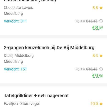
41%
Chocolate Lovers
8.8
star
Middelburg
Verkocht: 311
€15
,15
Regulier
€8
,95
favorite_border
2-gangen keuzelunch bij De Bij Middelburg
42%
De Bij Middelburg
8.3
star
Middelburg
Verkocht: 151
€16
,45
Regulier
€9
,50
favorite_border
Tafelgrilldiner + evt. nagerecht
36%
Paviljoen Stormvogel
10.0
star