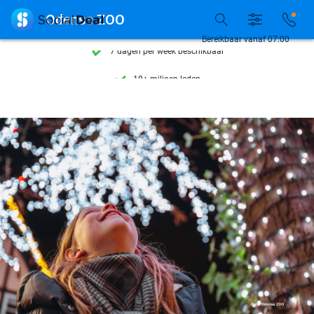
Ontdek 15.000+ deals

Odense ZOO
7 dagen per week beschikbaar
Bereikbaar vanaf 07:00
10+ miljoen leden
9,4
op basis van
205.972 reviews
Ontdek 15.000+ deals
7 dagen per week beschikbaar
10+ miljoen leden