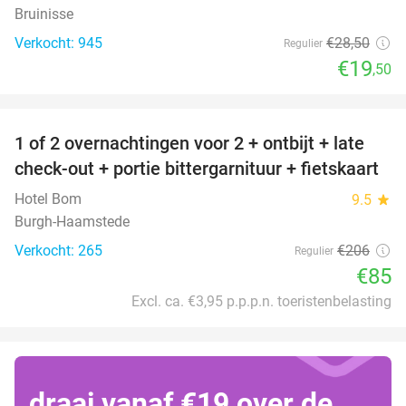
Bruinisse
Verkocht: 945
€28
,50
Regulier
€19
,50
favorite_border
1 of 2 overnachtingen voor 2 + ontbijt + late
59%
check-out + portie bittergarnituur + fietskaart
Hotel Bom
9.5
star
Burgh-Haamstede
Verkocht: 265
€206
Regulier
€85
Excl. ca. €3,95 p.p.p.n. toeristenbelasting
draai vanaf €19 over de