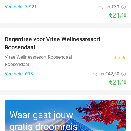
Verkocht: 3.921
€33
Regulier
€21
,50
favorite_border
Dagentree voor Vitae Wellnessresort
49%
Roosendaal
Vitae Wellnessresort Roosendaal
9.6
star
Roosendaal
Verkocht: 613
€42
,50
Regulier
€21
,50
Waar gaat jouw
gratis droomreis