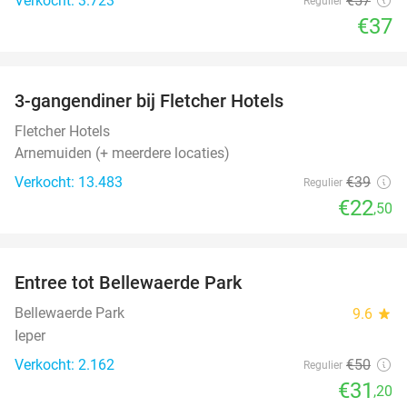
Verkocht: 3.723
€57
Regulier
€37
favorite_border
3-gangendiner bij Fletcher Hotels
42%
Fletcher Hotels
Arnemuiden (+ meerdere locaties)
Verkocht: 13.483
€39
Regulier
€22
,50
favorite_border
Entree tot Bellewaerde Park
38%
Bellewaerde Park
9.6
star
Ieper
Verkocht: 2.162
€50
Regulier
€31
,20