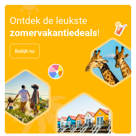
Ontdek de leukste
zomervakantiedeals
!
Bekijk nu