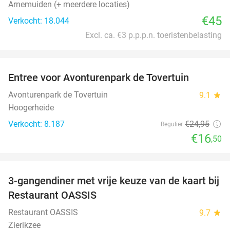
Arnemuiden (+ meerdere locaties)
€45
Verkocht: 18.044
Excl. ca. €3 p.p.p.n. toeristenbelasting
favorite_border
Entree voor Avonturenpark de Tovertuin
34%
Avonturenpark de Tovertuin
9.1
star
Hoogerheide
Verkocht: 8.187
€24
,95
Regulier
€16
,50
favorite_border
3-gangendiner met vrije keuze van de kaart bij
43%
Restaurant OASSIS
Restaurant OASSIS
9.7
star
Zierikzee