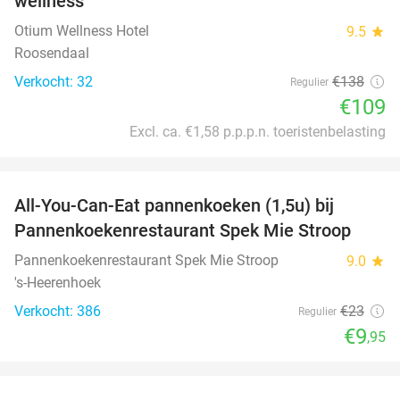
wellness
Otium Wellness Hotel
9.5
star
Roosendaal
Verkocht: 32
€138
Regulier
€109
Excl. ca. €1,58 p.p.p.n. toeristenbelasting
favorite_border
All-You-Can-Eat pannenkoeken (1,5u) bij
57%
Pannenkoekenrestaurant Spek Mie Stroop
Pannenkoekenrestaurant Spek Mie Stroop
9.0
star
's-Heerenhoek
Verkocht: 386
€23
Regulier
€9
,95
favorite_border