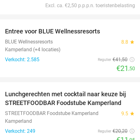
Excl. ca. €2,50 p.p.p.n. toeristenbelasting
favorite_border
Entree voor BLUE Wellnessresorts
48%
BLUE Wellnessresorts
8.8
star
Kamperland (+4 locaties)
Verkocht: 2.585
€41
,50
Regulier
€21
,50
favorite_border
Lunchgerechten met cocktail naar keuze bij
41%
STREETFOODBAR Foodstube Kamperland
STREETFOODBAR Foodstube Kamperland
9.5
star
Kamperland
Verkocht: 249
€20
,20
Regulier
€11