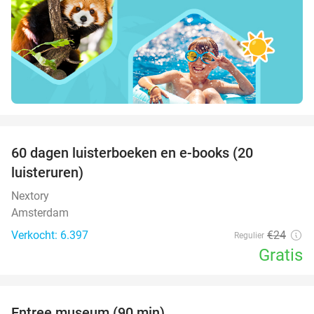
favorite_border
100%
60 dagen luisterboeken en e-books (20
luisteruren)
Nextory
Amsterdam
Verkocht: 6.397
€24
Regulier
Gratis
favorite_border
Entree museum (90 min)