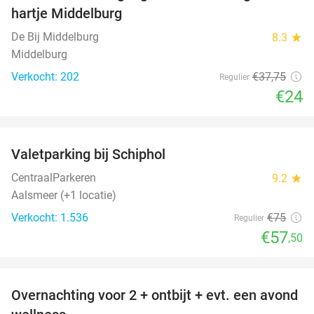
hartje Middelburg
De Bij Middelburg
8.3
star
Middelburg
Verkocht: 202
€37
,75
Regulier
€24
favorite_border
Valetparking bij Schiphol
23%
CentraalParkeren
9.2
star
Aalsmeer (+1 locatie)
Verkocht: 1.536
€75
Regulier
€57
,50
favorite_border
Overnachting voor 2 + ontbijt + evt. een avond
21%