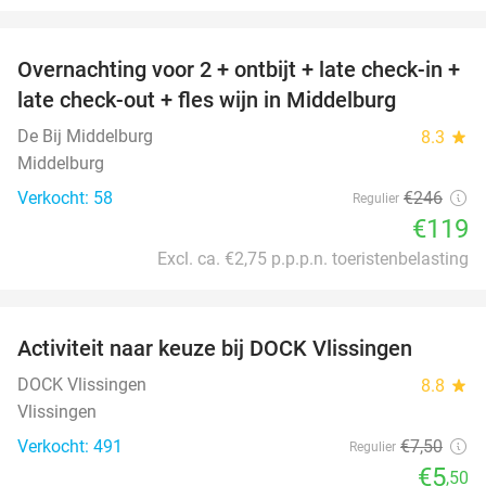
favorite_border
Overnachting voor 2 + ontbijt + late check-in +
52%
late check-out + fles wijn in Middelburg
De Bij Middelburg
8.3
star
Middelburg
Verkocht: 58
€246
Regulier
€119
Excl. ca. €2,75 p.p.p.n. toeristenbelasting
favorite_border
Activiteit naar keuze bij DOCK Vlissingen
27%
DOCK Vlissingen
8.8
star
Vlissingen
Verkocht: 491
€7
,50
Regulier
€5
,50