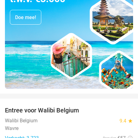
Doe mee!
favorite_border
Entree voor Walibi Belgium
35%
Walibi Belgium
9.4
star
Wavre