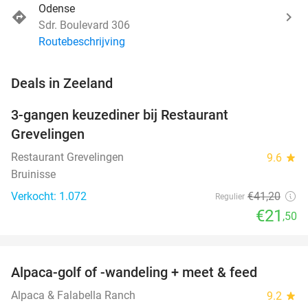
Odense
Sdr. Boulevard 306
Routebeschrijving
favorite_border
Deals in Zeeland
3-gangen keuzediner bij Restaurant
48%
Grevelingen
Restaurant Grevelingen
9.6
star
Bruinisse
Verkocht: 1.072
€41
,20
Regulier
€21
,50
favorite_border
Alpaca-golf of -wandeling + meet & feed
24%
Alpaca & Falabella Ranch
9.2
star