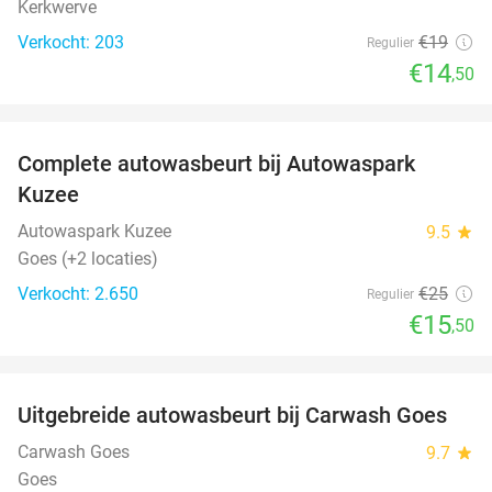
Kerkwerve
Verkocht: 203
€19
Regulier
€14
,50
favorite_border
Complete autowasbeurt bij Autowaspark
38%
Kuzee
Autowaspark Kuzee
9.5
star
Goes (+2 locaties)
Verkocht: 2.650
€25
Regulier
€15
,50
favorite_border
Uitgebreide autowasbeurt bij Carwash Goes
36%
Carwash Goes
9.7
star
Goes