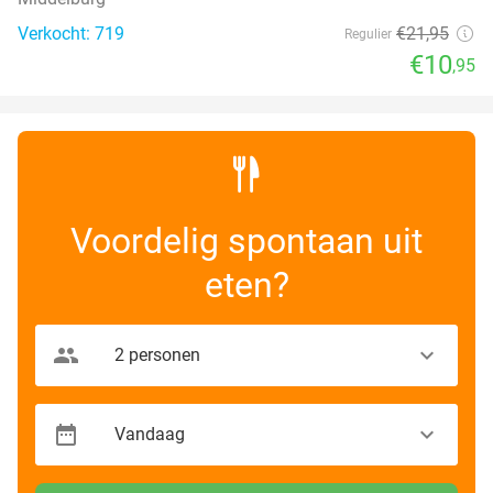
Verkocht: 719
€21
,95
Regulier
€10
,95
Voordelig spontaan uit
eten?