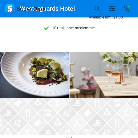
Se flere end 15.000 deals

Westergaards Hotel
Tilgængelig 7 dage om ugen
Available until 21:00
10+ millioner medlemmer
9,4
baseret på
206.298 anmeldelser
Se flere end 15.000 deals
Tilgængelig 7 dage om ugen
10+ millioner medlemmer