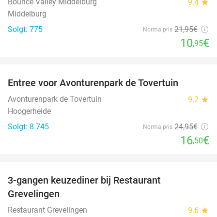
Bounce Valley Middelburg
9.4
star
Middelburg
Solgt: 775
21
,95
€
Normalpris
10
€
,95
favorite_border
Entree voor Avonturenpark de Tovertuin
34%
Avonturenpark de Tovertuin
9.2
star
Hoogerheide
Solgt: 8.745
24
,95
€
Normalpris
16
€
,50
favorite_border
3-gangen keuzediner bij Restaurant
48%
Grevelingen
Restaurant Grevelingen
9.6
star