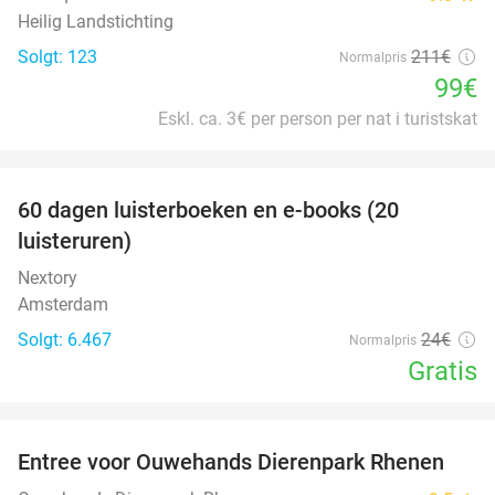
Heilig Landstichting
Solgt: 123
211€
Normalpris
99€
Eskl. ca. 3€ per person per nat i turistskat
favorite_border
100%
60 dagen luisterboeken en e-books (20
luisteruren)
Nextory
Amsterdam
Solgt: 6.467
24€
Normalpris
Gratis
favorite_border
Entree voor Ouwehands Dierenpark Rhenen
19%