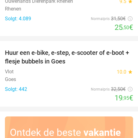
Ouwehands Dierenpark Rhenen
9.5
star
Rhenen
Solgt: 4.089
31
,50
€
Normalpris
25
€
,50
favorite_border
Huur een e-bike, e-step, e-scooter of e-boot +
39%
flesje bubbels in Goes
Vlot
10.0
star
Goes
Solgt: 442
32
,50
€
Normalpris
19
€
,95
Ontdek de beste
vakantie