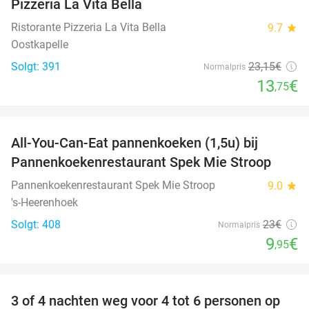
Pizzeria La Vita Bella
Ristorante Pizzeria La Vita Bella
9.7
star
Oostkapelle
Solgt: 391
23
,15
€
Normalpris
13
€
,75
favorite_border
All-You-Can-Eat pannenkoeken (1,5u) bij
57%
Pannenkoekenrestaurant Spek Mie Stroop
Pannenkoekenrestaurant Spek Mie Stroop
9.0
star
's-Heerenhoek
Solgt: 408
23€
Normalpris
9
€
,95
favorite_border
3 of 4 nachten weg voor 4 tot 6 personen op