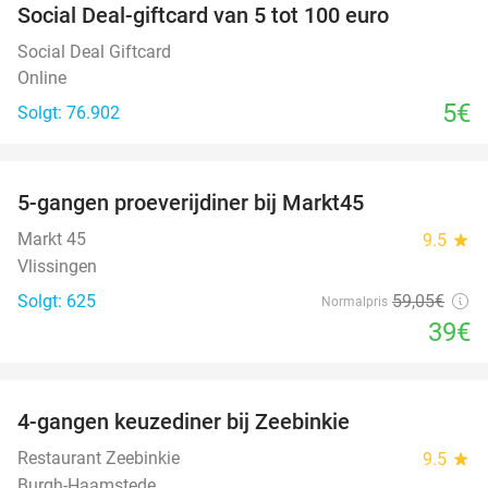
Social Deal-giftcard van 5 tot 100 euro
Social Deal Giftcard
Online
5€
Solgt: 76.902
favorite_border
5-gangen proeverijdiner bij Markt45
34%
Markt 45
9.5
star
Vlissingen
Solgt: 625
59
,05
€
Normalpris
39€
favorite_border
4-gangen keuzediner bij Zeebinkie
45%
Restaurant Zeebinkie
9.5
star
Burgh-Haamstede