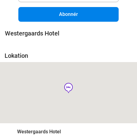
Abonnér
Westergaards Hotel
Lokation
hotel
Westergaards Hotel