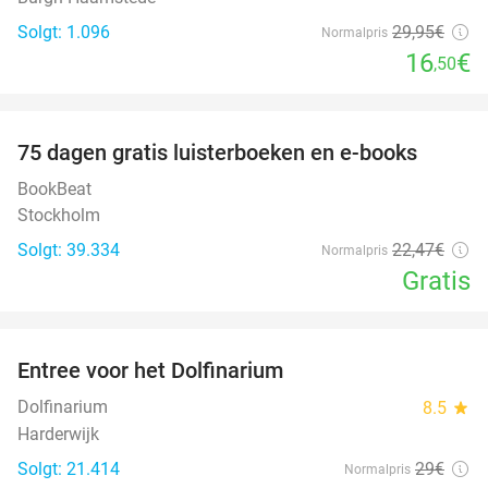
Solgt: 1.096
29
,95
€
Normalpris
16
€
,50
favorite_border
100%
75 dagen gratis luisterboeken en e-books
BookBeat
Stockholm
Solgt: 39.334
22
,47
€
Normalpris
Gratis
favorite_border
Entree voor het Dolfinarium
36%
Dolfinarium
8.5
star
Harderwijk
Solgt: 21.414
29€
Normalpris