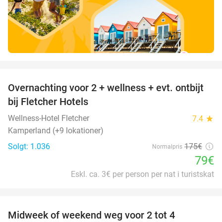
favorite_border
Overnachting voor 2 + wellness + evt. ontbijt
55%
bij Fletcher Hotels
Wellness-Hotel Fletcher
7.4
star
Kamperland (+9 lokationer)
Solgt: 1.036
175€
Normalpris
79€
Eskl. ca. 3€ per person per nat i turistskat
favorite_border
Midweek of weekend weg voor 2 tot 4