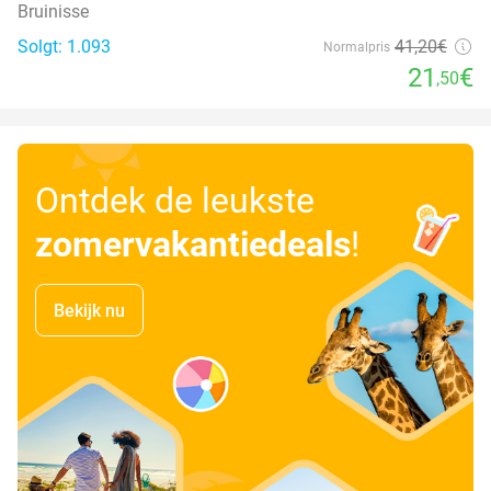
Bruinisse
Solgt: 1.093
41
,20
€
Normalpris
21
€
,50
Ontdek de leukste
zomervakantiedeals
!
Bekijk nu