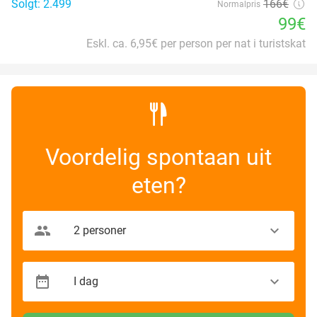
Solgt: 2.499
166€
Normalpris
99€
Eskl. ca. 6,95€ per person per nat i turistskat
Voordelig spontaan uit
eten?