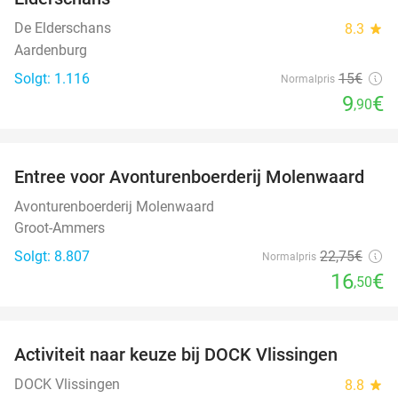
De Elderschans
8.3
star
Aardenburg
Solgt: 1.116
15€
Normalpris
9
€
,90
favorite_border
Entree voor Avonturenboerderij Molenwaard
27%
Avonturenboerderij Molenwaard
Groot-Ammers
Solgt: 8.807
22
,75
€
Normalpris
16
€
,50
favorite_border
Activiteit naar keuze bij DOCK Vlissingen
27%
DOCK Vlissingen
8.8
star