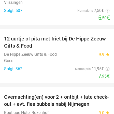
Vlissingen
Solgt: 507
7
,50
€
Normalpris
5
€
,50
favorite_border
12 uurtje of pita met friet bij De Hippe Zeeuw
33%
Gifts & Food
De Hippe Zeeuw Gifts & Food
9.9
star
Goes
Solgt: 362
11
,95
€
Normalpris
7
€
,95
favorite_border
Overnachting(en) voor 2 + ontbijt + late check-
53%
out + evt. fles bubbels nabij Nijmegen
Boutique Hotel Rozenhof
9.0
star