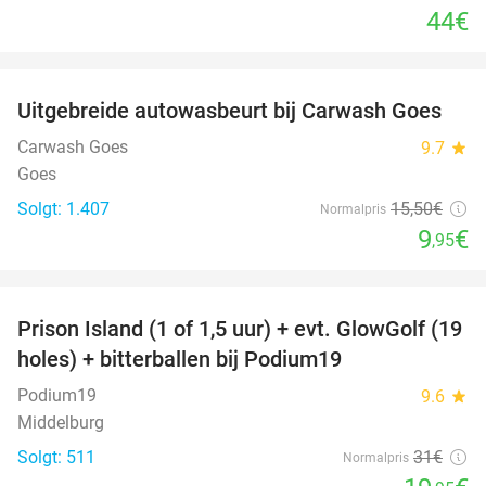
44€
favorite_border
Uitgebreide autowasbeurt bij Carwash Goes
36%
Carwash Goes
9.7
star
Goes
Solgt: 1.407
15
,50
€
Normalpris
9
€
,95
favorite_border
Prison Island (1 of 1,5 uur) + evt. GlowGolf (19
36%
holes) + bitterballen bij Podium19
Podium19
9.6
star
Middelburg
Solgt: 511
31€
Normalpris