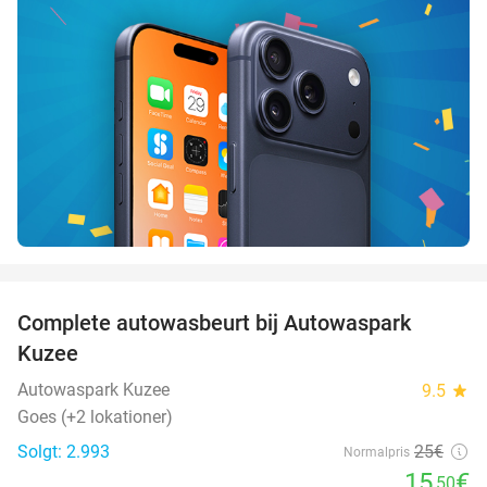
favorite_border
Complete autowasbeurt bij Autowaspark
38%
Kuzee
Autowaspark Kuzee
9.5
star
Goes (+2 lokationer)
Solgt: 2.993
25€
Normalpris
15
€
,50