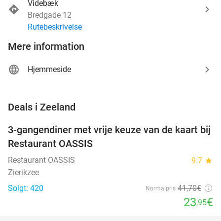
Videbæk
Bredgade 12
Rutebeskrivelse
Mere information
Hjemmeside
favorite_border
Deals i Zeeland
3-gangendiner met vrije keuze van de kaart bij
43%
Restaurant OASSIS
Restaurant OASSIS
9.7
star
Zierikzee
Solgt: 420
41
,70
€
Normalpris
23
€
,95
favorite_border