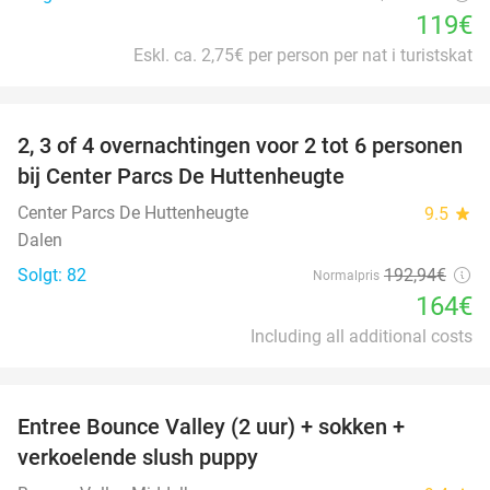
119€
Eskl. ca. 2,75€ per person per nat i turistskat
favorite_border
2, 3 of 4 overnachtingen voor 2 tot 6 personen
15%
bij Center Parcs De Huttenheugte
Center Parcs De Huttenheugte
9.5
star
Dalen
Solgt: 82
192
,94
€
Normalpris
164€
Including all additional costs
favorite_border
Entree Bounce Valley (2 uur) + sokken +
50%
verkoelende slush puppy