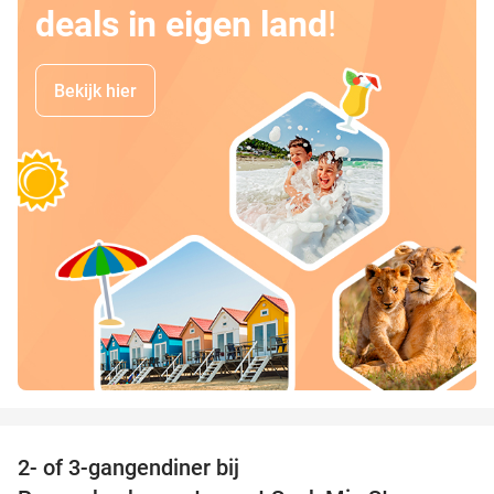
deals in eigen land
!
Bekijk hier
favorite_border
2- of 3-gangendiner bij
40%