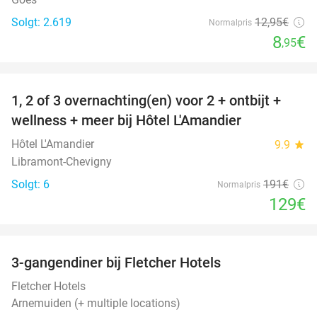
Solgt: 2.619
12
,95
€
Normalpris
8
€
,95
favorite_border
1, 2 of 3 overnachting(en) voor 2 + ontbijt +
32%
NYT I
wellness + meer bij Hôtel L'Amandier
DAG
Hôtel L'Amandier
9.9
star
Libramont-Chevigny
Solgt: 6
191€
Normalpris
129€
favorite_border
3-gangendiner bij Fletcher Hotels
42%
Fletcher Hotels
Arnemuiden (+ multiple locations)