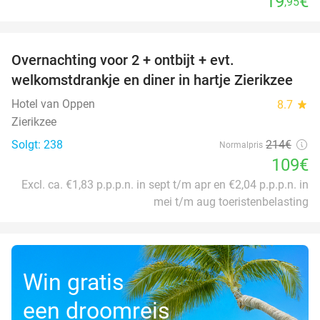
19
€
,95
favorite_border
Overnachting voor 2 + ontbijt + evt.
49%
welkomstdrankje en diner in hartje Zierikzee
Hotel van Oppen
8.7
star
Zierikzee
Solgt: 238
214€
Normalpris
109€
Excl. ca. €1,83 p.p.p.n. in sept t/m apr en €2,04 p.p.p.n. in
mei t/m aug toeristenbelasting
Win gratis
een droomreis