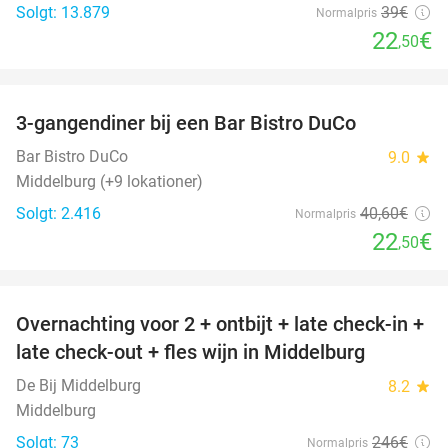
Solgt: 13.879
39€
Normalpris
22
€
,50
favorite_border
3-gangendiner bij een Bar Bistro DuCo
45%
Bar Bistro DuCo
9.0
star
Middelburg (+9 lokationer)
Solgt: 2.416
40
,60
€
Normalpris
22
€
,50
favorite_border
Overnachting voor 2 + ontbijt + late check-in +
52%
late check-out + fles wijn in Middelburg
De Bij Middelburg
8.2
star
Middelburg
Solgt: 73
246€
Normalpris