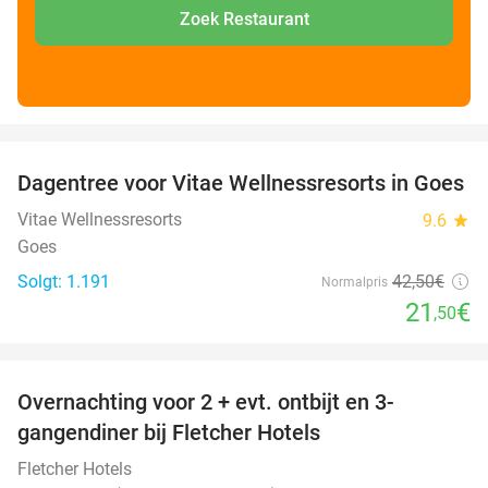
Zoek Restaurant
favorite_border
Dagentree voor Vitae Wellnessresorts in Goes
49%
Vitae Wellnessresorts
9.6
star
Goes
Solgt: 1.191
42
,50
€
Normalpris
21
€
,50
favorite_border
Overnachting voor 2 + evt. ontbijt en 3-
gangendiner bij Fletcher Hotels
Fletcher Hotels