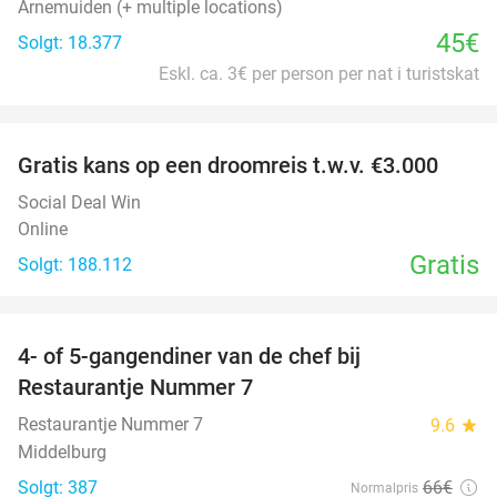
Arnemuiden (+ multiple locations)
45€
Solgt: 18.377
Eskl. ca. 3€ per person per nat i turistskat
favorite_border
Gratis kans op een droomreis t.w.v. €3.000
Social Deal Win
Online
Gratis
Solgt: 188.112
favorite_border
4- of 5-gangendiner van de chef bij
33%
Restaurantje Nummer 7
Restaurantje Nummer 7
9.6
star
Middelburg
Solgt: 387
66€
Normalpris