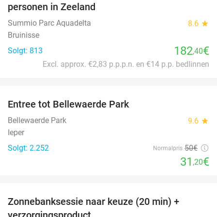
personen in Zeeland
Summio Parc Aquadelta
8.6
star
Bruinisse
182
€
Solgt: 813
,40
Excl. approx. €2,83 p.p.p.n. en €14 p.p. bedlinnen
favorite_border
Entree tot Bellewaerde Park
38%
Bellewaerde Park
9.6
star
Ieper
Solgt: 2.252
50€
Normalpris
31
€
,20
favorite_border
Zonnebanksessie naar keuze (20 min) +
70%
verzorgingsproduct