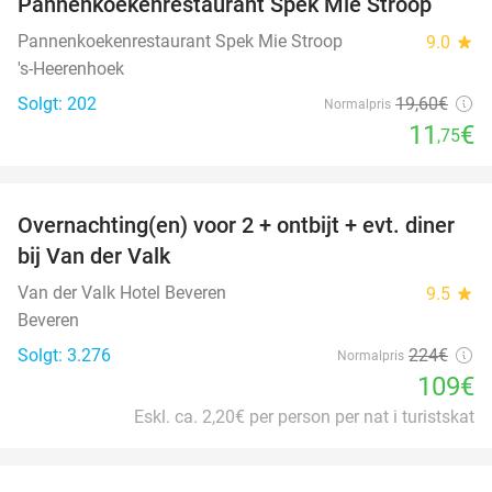
Pannenkoekenrestaurant Spek Mie Stroop
Pannenkoekenrestaurant Spek Mie Stroop
9.0
star
's-Heerenhoek
Solgt: 202
19
,60
€
Normalpris
11
€
,75
favorite_border
Overnachting(en) voor 2 + ontbijt + evt. diner
51%
bij Van der Valk
Van der Valk Hotel Beveren
9.5
star
Beveren
Solgt: 3.276
224€
Normalpris
109€
Eskl. ca. 2,20€ per person per nat i turistskat
favorite_border