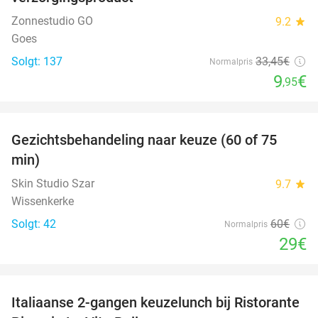
Zonnestudio GO
9.2
star
Goes
Solgt: 137
33
,45
€
Normalpris
9
€
,95
favorite_border
Gezichtsbehandeling naar keuze (60 of 75
52%
min)
Skin Studio Szar
9.7
star
Wissenkerke
Solgt: 42
60€
Normalpris
29€
favorite_border
Italiaanse 2-gangen keuzelunch bij Ristorante
41%