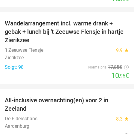
favorite_border
Wandelarrangement incl. warme drank +
39%
gebak + lunch bij 't Zeeuwse Flensje in hartje
Zierikzee
‘t Zeeuwse Flensje
9.9
star
Zierikzee
Solgt: 98
17
,85
€
Normalpris
10
€
,95
favorite_border
All-inclusive overnachting(en) voor 2 in
40%
Zeeland
De Elderschans
8.3
star
Aardenburg