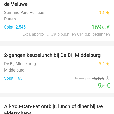
de Veluwe
Summio Parc Heihaas
9.4
star
Putten
169
€
Solgt: 2.545
,68
Excl. approx. €1,79 p.p.p.n. en €14 p.p. bedlinnen
favorite_border
2-gangen keuzelunch bij De Bij Middelburg
42%
De Bij Middelburg
8.2
star
Middelburg
Solgt: 163
16
,45
€
Normalpris
9
€
,50
favorite_border
All-You-Can-Eat ontbijt, lunch of diner bij De
34%
Elderschans