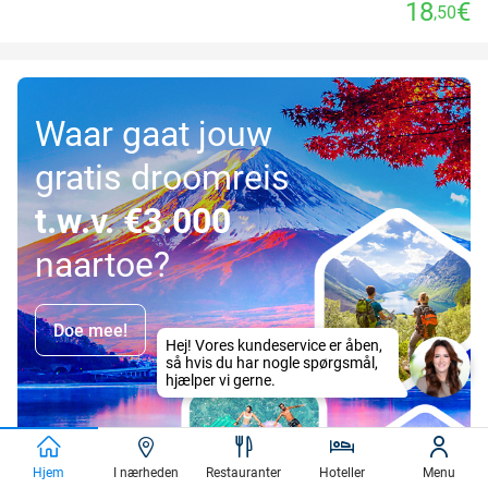
18
€
,50
Waar gaat jouw
gratis droomreis
t.w.v. €3.000
naartoe?
Doe mee!
Hjem
I nærheden
Restauranter
Hoteller
Menu