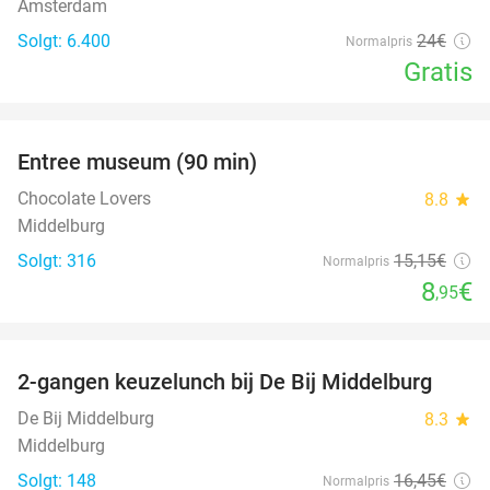
Amsterdam
Solgt: 6.400
24€
Normalpris
Gratis
favorite_border
Entree museum (90 min)
41%
Chocolate Lovers
8.8
star
Middelburg
Solgt: 316
15
,15
€
Normalpris
8
€
,95
favorite_border
2-gangen keuzelunch bij De Bij Middelburg
42%
De Bij Middelburg
8.3
star
Middelburg
Solgt: 148
16
,45
€
Normalpris