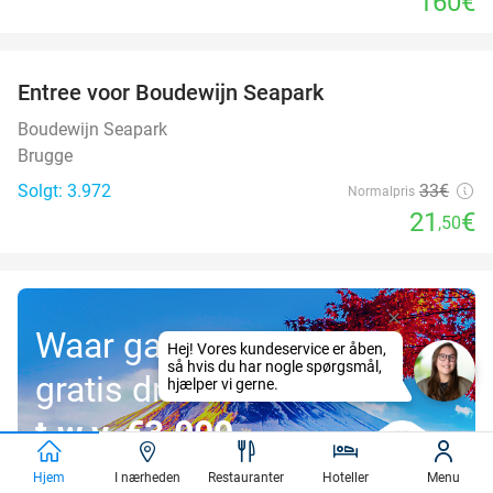
160€
favorite_border
Entree voor Boudewijn Seapark
35%
Boudewijn Seapark
Brugge
Solgt: 3.972
33€
Normalpris
21
€
,50
Waar gaat jouw
gratis droomreis
t.w.v. €3.000
naartoe?
Hjem
I nærheden
Restauranter
Hoteller
Menu