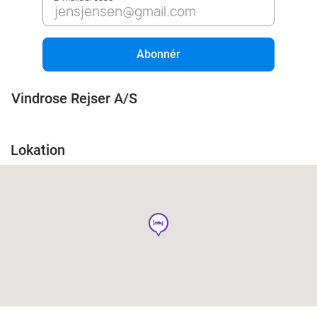
Abonnér
Vindrose Rejser A/S
Lokation
hotel