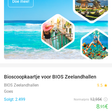
Doe mee!
favorite_border
Bioscoopkaartje voor BIOS Zeelandhallen
31%
BIOS Zeelandhallen
9.5
star
Goes
Solgt: 2.499
12
,95
€
Normalpris
8
€
,95