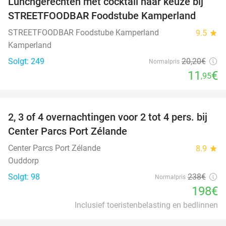
Lunchgerechten met cocktail naar keuze bij
41%
STREETFOODBAR Foodstube Kamperland
STREETFOODBAR Foodstube Kamperland
9.5
star
Kamperland
Solgt: 249
20
,20
€
Normalpris
11
€
,95
favorite_border
2, 3 of 4 overnachtingen voor 2 tot 4 pers. bij
17%
Center Parcs Port Zélande
Center Parcs Port Zélande
8.9
star
Ouddorp
Solgt: 98
238€
Normalpris
198€
Inclusief toeristenbelasting en bedlinnen
favorite_border