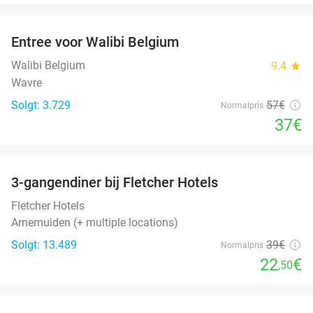
favorite_border
Entree voor Walibi Belgium
35%
Walibi Belgium
9.4
star
Wavre
Solgt: 3.729
57€
Normalpris
37€
favorite_border
3-gangendiner bij Fletcher Hotels
42%
Fletcher Hotels
Arnemuiden (+ multiple locations)
Solgt: 13.489
39€
Normalpris
22
€
,50
favorite_border