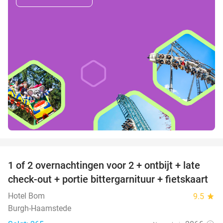
favorite_border
1 of 2 overnachtingen voor 2 + ontbijt + late
59%
check-out + portie bittergarnituur + fietskaart
Hotel Bom
9.5
star
Burgh-Haamstede