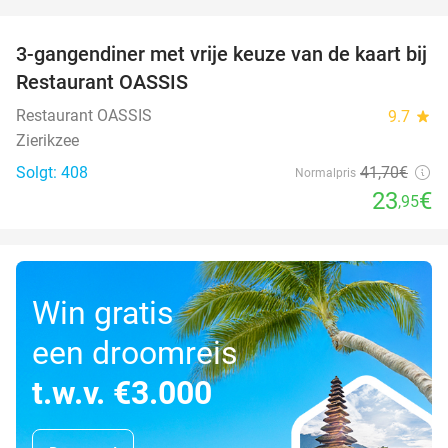
favorite_border
3-gangendiner met vrije keuze van de kaart bij
43%
Restaurant OASSIS
Restaurant OASSIS
9.7
star
Zierikzee
Solgt: 408
41
,70
€
Normalpris
23
€
,95
Win gratis
een droomreis
t.w.v. €3.000