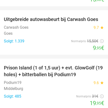
favorite_border
Uitgebreide autowasbeurt bij Carwash Goes
36%
Carwash Goes
9.7
star
Goes
Solgt: 1.339
15
,50
€
Normalpris
9
€
,95
favorite_border
Prison Island (1 of 1,5 uur) + evt. GlowGolf (19
36%
holes) + bitterballen bij Podium19
Podium19
9.6
star
Middelburg
Solgt: 485
31€
Normalpris
19
€
,95