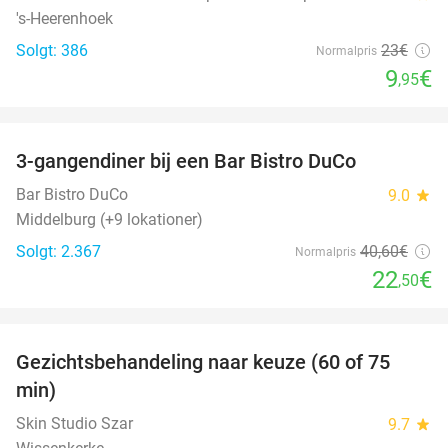
's-Heerenhoek
Solgt: 386
23€
Normalpris
9
€
,95
favorite_border
3-gangendiner bij een Bar Bistro DuCo
45%
Bar Bistro DuCo
9.0
star
Middelburg (+9 lokationer)
Solgt: 2.367
40
,60
€
Normalpris
22
€
,50
favorite_border
Gezichtsbehandeling naar keuze (60 of 75
52%
min)
Skin Studio Szar
9.7
star