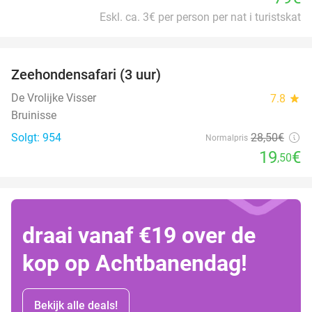
Eskl. ca. 3€ per person per nat i turistskat
favorite_border
Zeehondensafari (3 uur)
32%
De Vrolijke Visser
7.8
star
Bruinisse
Solgt: 954
28
,50
€
Normalpris
19
€
,50
draai vanaf €19 over de
kop op Achtbanendag!
Bekijk alle deals!