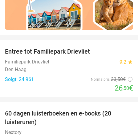
favorite_border
Entree tot Familiepark Drievliet
21%
Familiepark Drievliet
9.2
star
Den Haag
Solgt: 24.961
33
,50
€
Normalpris
26
€
,50
favorite_border
100%
60 dagen luisterboeken en e-books (20
luisteruren)
Nextory