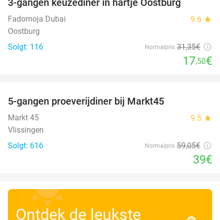
3-gangen keuzediner in hartje Oostburg
44%
Fadomoja Dubai
9.6
star
Oostburg
Solgt: 116
31
,35
€
Normalpris
17
€
,50
favorite_border
5-gangen proeverijdiner bij Markt45
34%
Markt 45
9.5
star
Vlissingen
Solgt: 616
59
,05
€
Normalpris
39€
Ontdek de leukste