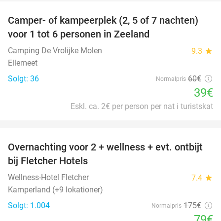
Camper- of kampeerplek (2, 5 of 7 nachten)
35%
voor 1 tot 6 personen in Zeeland
Camping De Vrolijke Molen
9.3
star
Ellemeet
Solgt: 36
60€
Normalpris
39€
Eskl. ca. 2€ per person per nat i turistskat
favorite_border
Overnachting voor 2 + wellness + evt. ontbijt
55%
bij Fletcher Hotels
Wellness-Hotel Fletcher
7.4
star
Kamperland (+9 lokationer)
Solgt: 1.004
175€
Normalpris
79€