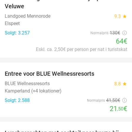
51%
Veluwe
Landgoed Mennorode
9.3
star
Elspeet
Solgt: 3.257
130€
Normalpris
64€
Eskl. ca. 2,50€ per person per nat i turistskat
favorite_border
Entree voor BLUE Wellnessresorts
48%
BLUE Wellnessresorts
8.8
star
Kamperland (+4 lokationer)
Solgt: 2.588
41
,50
€
Normalpris
21
€
,50
favorite_border