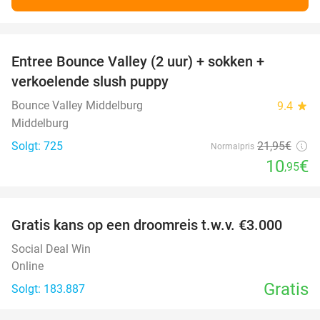
favorite_border
Entree Bounce Valley (2 uur) + sokken +
50%
verkoelende slush puppy
Bounce Valley Middelburg
9.4
star
Middelburg
Solgt: 725
21
,95
€
Normalpris
10
€
,95
favorite_border
Gratis kans op een droomreis t.w.v. €3.000
Social Deal Win
Online
Gratis
Solgt: 183.887
favorite_border