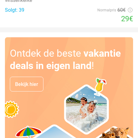
Wissenkerke
Solgt: 39
60€
Normalpris
29€
Ontdek de beste
vakantie
deals in eigen land
!
Bekijk hier