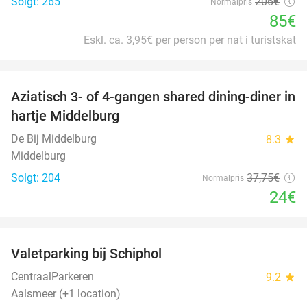
Solgt: 265
206€
Normalpris
85€
Eskl. ca. 3,95€ per person per nat i turistskat
favorite_border
Aziatisch 3- of 4-gangen shared dining-diner in
36%
hartje Middelburg
De Bij Middelburg
8.3
star
Middelburg
Solgt: 204
37
,75
€
Normalpris
24€
favorite_border
Valetparking bij Schiphol
23%
CentraalParkeren
9.2
star
Aalsmeer (+1 location)