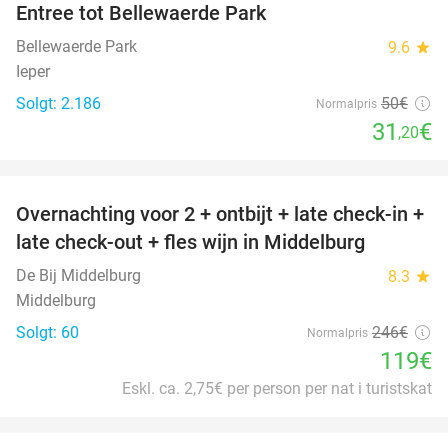
Entree tot Bellewaerde Park
38%
Bellewaerde Park
9.6
star
Ieper
Solgt: 2.186
50€
Normalpris
31
€
,20
favorite_border
Overnachting voor 2 + ontbijt + late check-in +
52%
late check-out + fles wijn in Middelburg
De Bij Middelburg
8.3
star
Middelburg
Solgt: 60
246€
Normalpris
119€
Eskl. ca. 2,75€ per person per nat i turistskat
favorite_border