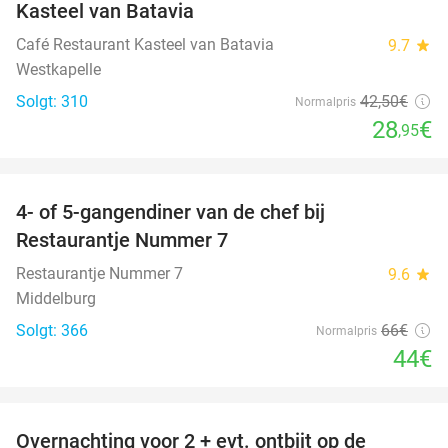
Kasteel van Batavia
Café Restaurant Kasteel van Batavia
9.7
star
Westkapelle
Solgt: 310
42
,50
€
Normalpris
28
€
,95
favorite_border
4- of 5-gangendiner van de chef bij
33%
Restaurantje Nummer 7
Restaurantje Nummer 7
9.6
star
Middelburg
Solgt: 366
66€
Normalpris
44€
favorite_border
Overnachting voor 2 + evt. ontbijt op de