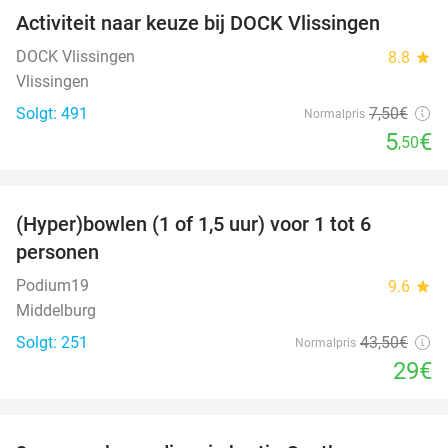
Activiteit naar keuze bij DOCK Vlissingen
27%
DOCK Vlissingen
8.8
star
Vlissingen
Solgt: 491
7
,50
€
Normalpris
5
€
,50
favorite_border
(Hyper)bowlen (1 of 1,5 uur) voor 1 tot 6
33%
personen
Podium19
9.6
star
Middelburg
Solgt: 251
43
,50
€
Normalpris
29€
favorite_border