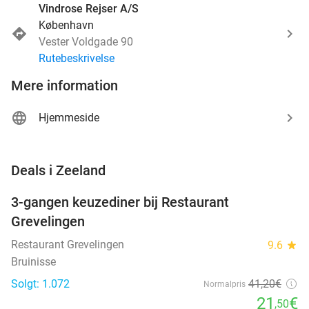
Vindrose Rejser A/S
København
Vester Voldgade 90
Rutebeskrivelse
Mere information
Hjemmeside
favorite_border
Deals i Zeeland
3-gangen keuzediner bij Restaurant
48%
Grevelingen
Restaurant Grevelingen
9.6
star
Bruinisse
Solgt: 1.072
41
,20
€
Normalpris
21
€
,50