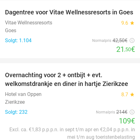
Dagentree voor Vitae Wellnessresorts in Goes
49%
Vitae Wellnessresorts
9.6
star
Goes
Solgt: 1.104
42
,50
€
Normalpris
21
€
,50
favorite_border
Overnachting voor 2 + ontbijt + evt.
49%
welkomstdrankje en diner in hartje Zierikzee
Hotel van Oppen
8.7
star
Zierikzee
Solgt: 232
214€
Normalpris
109€
Excl. ca. €1,83 p.p.p.n. in sept t/m apr en €2,04 p.p.p.n. in
mei t/m aug toeristenbelasting