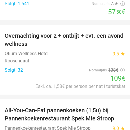
Solgt: 1.541
75€
Normalpris
57
€
,50
favorite_border
Overnachting voor 2 + ontbijt + evt. een avond
21%
wellness
Otium Wellness Hotel
9.5
star
Roosendaal
Solgt: 32
138€
Normalpris
109€
Eskl. ca. 1,58€ per person per nat i turistskat
favorite_border
All-You-Can-Eat pannenkoeken (1,5u) bij
57%
Pannenkoekenrestaurant Spek Mie Stroop
Pannenkoekenrestaurant Spek Mie Stroop
9.0
star