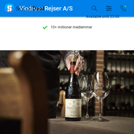
Se flere end 15.000 deals

Vindrose Rejser A/S
Tilgængelig 7 dage om ugen
Available until 23:00
10+ millioner medlemmer
9,4
baseret på
205.991 anmeldelser
Se flere end 15.000 deals
Tilgængelig 7 dage om ugen
10+ millioner medlemmer