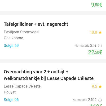
9
€
,50
favorite_border
Tafelgrilldiner + evt. nagerecht
36%
Paviljoen Stormvogel
10.0
star
Oostvoorne
Solgt: 69
35€
Normalpris
22
€
,50
favorite_border
Overnachting voor 2 + ontbijt +
33%
welkomstdrankje bij Lesse'Capade Céleste
Lesse´Capade Céleste
9.5
star
Houyet
Solgt: 96
240€
Normalpris