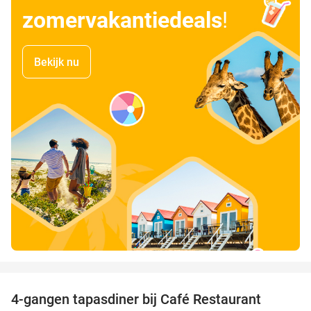
zomervakantiedeals
!
Bekijk nu
favorite_border
4-gangen tapasdiner bij Café Restaurant
32%