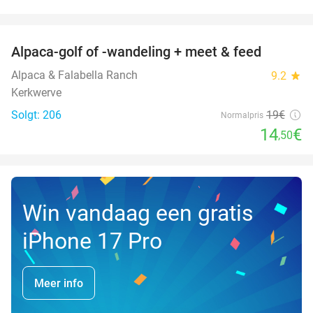
favorite_border
Alpaca-golf of -wandeling + meet & feed
24%
Alpaca & Falabella Ranch
9.2
star
Kerkwerve
Solgt: 206
19€
Normalpris
14
€
,50
Win vandaag een gratis
iPhone 17 Pro
Meer info