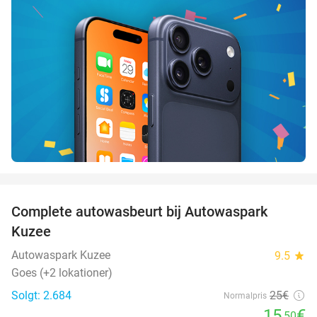
favorite_border
Complete autowasbeurt bij Autowaspark
38%
Kuzee
Autowaspark Kuzee
9.5
star
Goes (+2 lokationer)
Solgt: 2.684
25€
Normalpris
15
€
,50