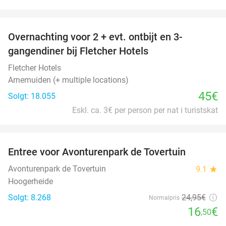
favorite_border
Overnachting voor 2 + evt. ontbijt en 3-
gangendiner bij Fletcher Hotels
Fletcher Hotels
Arnemuiden (+ multiple locations)
45€
Solgt: 18.055
Eskl. ca. 3€ per person per nat i turistskat
favorite_border
Entree voor Avonturenpark de Tovertuin
34%
Avonturenpark de Tovertuin
9.1
star
Hoogerheide
Solgt: 8.268
24
,95
€
Normalpris
16
€
,50