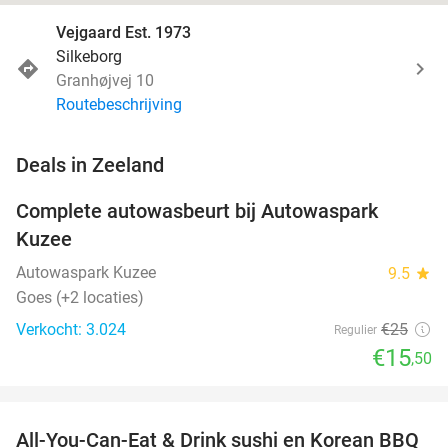
Vejgaard Est. 1973
Silkeborg
Granhøjvej 10
Routebeschrijving
favorite_border
Deals in Zeeland
Complete autowasbeurt bij Autowaspark
38%
Kuzee
Autowaspark Kuzee
9.5
star
Goes (+2 locaties)
Verkocht: 3.024
€25
Regulier
€15
,50
favorite_border
All-You-Can-Eat & Drink sushi en Korean BBQ
26%