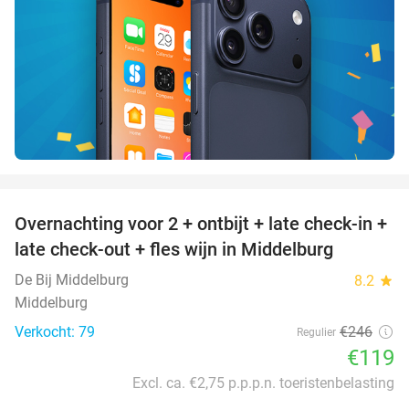
favorite_border
Overnachting voor 2 + ontbijt + late check-in +
52%
late check-out + fles wijn in Middelburg
De Bij Middelburg
8.2
star
Middelburg
Verkocht: 79
€246
Regulier
€119
Excl. ca. €2,75 p.p.p.n. toeristenbelasting