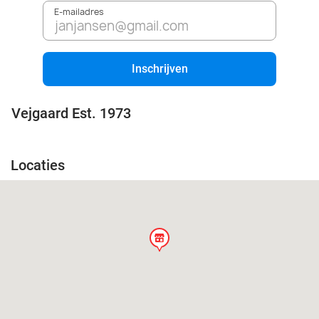
E-mailadres
Inschrijven
Vejgaard Est. 1973
Locaties
store