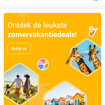
Ontdek de leukste
zomervakantiedeals
!
Bekijk nu