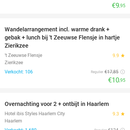
€9
,95
favorite_border
Wandelarrangement incl. warme drank +
39%
gebak + lunch bij 't Zeeuwse Flensje in hartje
Zierikzee
‘t Zeeuwse Flensje
9.9
star
Zierikzee
Verkocht: 106
€17
,85
Regulier
€10
,95
favorite_border
Overnachting voor 2 + ontbijt in Haarlem
20%
Hotel ibis Styles Haarlem City
9.3
star
Haarlem