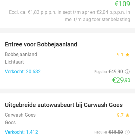
€109
Excl. ca. €1,83 p.p.p.n. in sept t/m apr en €2,04 p.p.p.n. in
mei t/m aug toeristenbelasting
favorite_border
Entree voor Bobbejaanland
40%
Bobbejaanland
9.1
star
Lichtaart
Verkocht: 20.632
€49
,90
Regulier
€29
,90
favorite_border
Uitgebreide autowasbeurt bij Carwash Goes
36%
Carwash Goes
9.7
star
Goes
Verkocht: 1.412
€15
,50
Regulier