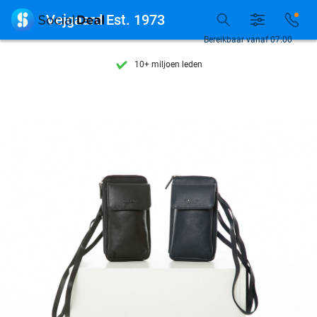
Ontdek 15.000+ deals

Vejgaard Est. 1973
7 dagen per week beschikbaar
Bereikbaar vanaf 07:00
10+ miljoen leden
9,4
op basis van
206.424 reviews
Ontdek 15.000+ deals
7 dagen per week beschikbaar
10+ miljoen leden