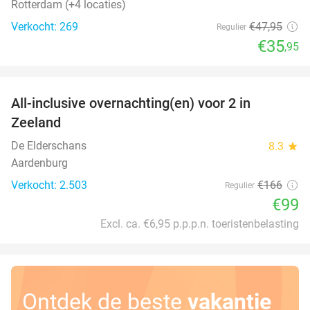
Rotterdam (+4 locaties)
Verkocht: 269
€47
,95
Regulier
€35
,95
favorite_border
All-inclusive overnachting(en) voor 2 in
40%
Zeeland
De Elderschans
8.3
star
Aardenburg
Verkocht: 2.503
€166
Regulier
€99
Excl. ca. €6,95 p.p.p.n. toeristenbelasting
Ontdek de beste
vakantie