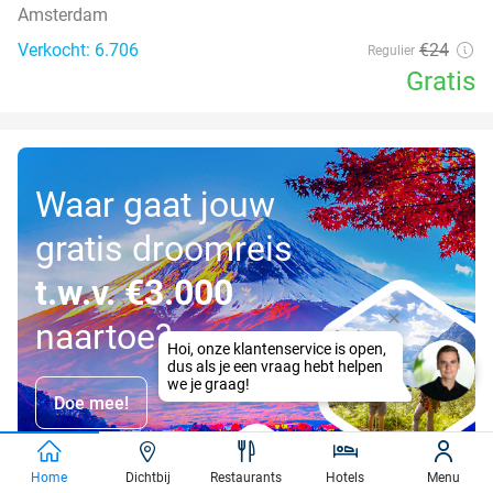
Amsterdam
Verkocht: 6.706
€24
Regulier
Gratis
Waar gaat jouw
gratis droomreis
t.w.v. €3.000
naartoe?
Doe mee!
Home
Dichtbij
Restaurants
Hotels
Menu