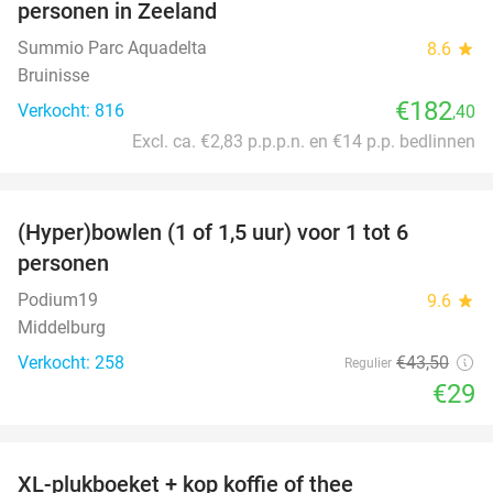
personen in Zeeland
Summio Parc Aquadelta
8.6
star
Bruinisse
€182
Verkocht: 816
,40
Excl. ca. €2,83 p.p.p.n. en €14 p.p. bedlinnen
favorite_border
(Hyper)bowlen (1 of 1,5 uur) voor 1 tot 6
33%
personen
Podium19
9.6
star
Middelburg
Verkocht: 258
€43
,50
Regulier
€29
favorite_border
XL-plukboeket + kop koffie of thee
41%