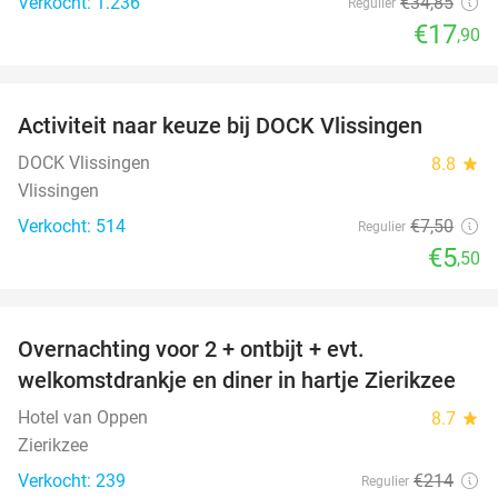
Verkocht: 1.236
€34
,85
Regulier
€17
,90
favorite_border
Activiteit naar keuze bij DOCK Vlissingen
27%
DOCK Vlissingen
8.8
star
Vlissingen
Verkocht: 514
€7
,50
Regulier
€5
,50
favorite_border
Overnachting voor 2 + ontbijt + evt.
49%
welkomstdrankje en diner in hartje Zierikzee
Hotel van Oppen
8.7
star
Zierikzee
Verkocht: 239
€214
Regulier