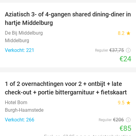
Aziatisch 3- of 4-gangen shared dining-diner in
36%
hartje Middelburg
De Bij Middelburg
8.2
star
Middelburg
Verkocht: 221
€37
,75
Regulier
€24
favorite_border
1 of 2 overnachtingen voor 2 + ontbijt + late
59%
check-out + portie bittergarnituur + fietskaart
Hotel Bom
9.5
star
Burgh-Haamstede
Verkocht: 266
€206
Regulier
€85