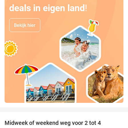
deals in eigen land
!
Bekijk hier
favorite_border
Midweek of weekend weg voor 2 tot 4