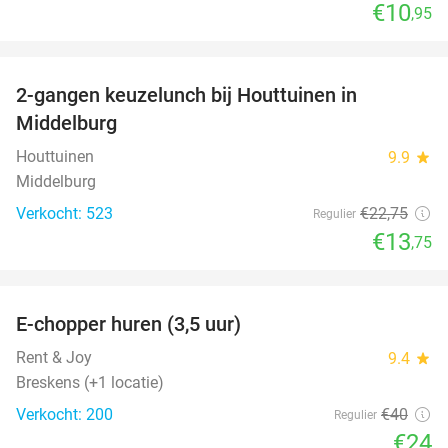
€10
,95
favorite_border
2-gangen keuzelunch bij Houttuinen in
40%
Middelburg
Houttuinen
9.9
star
Middelburg
Verkocht: 523
€22
,75
Regulier
€13
,75
favorite_border
E-chopper huren (3,5 uur)
40%
Rent & Joy
9.4
star
Breskens (+1 locatie)
Verkocht: 200
€40
Regulier
€24