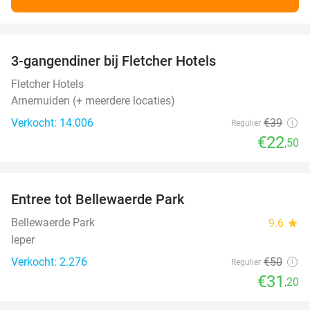
favorite_border
3-gangendiner bij Fletcher Hotels
42%
Fletcher Hotels
Arnemuiden (+ meerdere locaties)
Verkocht: 14.006
€39
Regulier
€22
,50
favorite_border
Entree tot Bellewaerde Park
38%
Bellewaerde Park
9.6
star
Ieper
Verkocht: 2.276
€50
Regulier
€31
,20
favorite_border