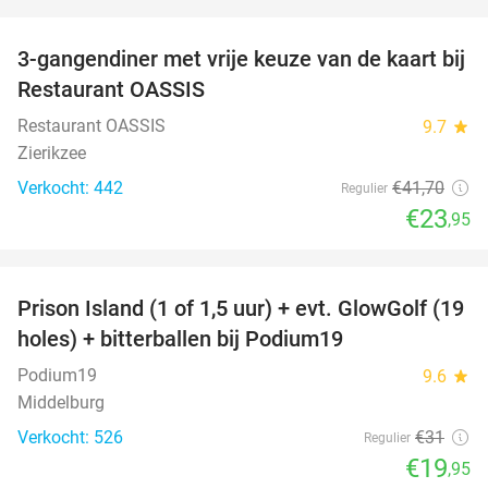
favorite_border
3-gangendiner met vrije keuze van de kaart bij
43%
Restaurant OASSIS
Restaurant OASSIS
9.7
star
Zierikzee
Verkocht: 442
€41
,70
Regulier
€23
,95
favorite_border
Prison Island (1 of 1,5 uur) + evt. GlowGolf (19
36%
holes) + bitterballen bij Podium19
Podium19
9.6
star
Middelburg
Verkocht: 526
€31
Regulier
€19
,95