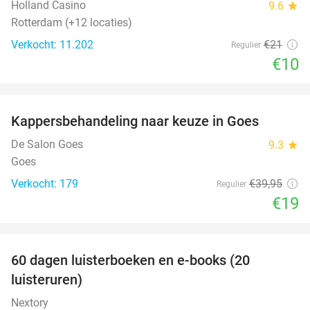
Holland Casino
9.6
star
Rotterdam (+12 locaties)
Verkocht: 11.202
€21
Regulier
€10
favorite_border
Kappersbehandeling naar keuze in Goes
52%
De Salon Goes
9.3
star
Goes
Verkocht: 179
€39
,95
Regulier
€19
favorite_border
100%
60 dagen luisterboeken en e-books (20
luisteruren)
Nextory