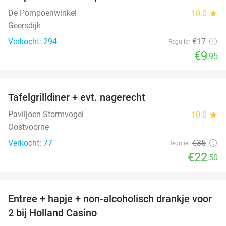
De Pompoenwinkel
10.0
star
Geersdijk
Verkocht: 294
€17
Regulier
€9
,95
favorite_border
Tafelgrilldiner + evt. nagerecht
36%
Paviljoen Stormvogel
10.0
star
Oostvoorne
Verkocht: 77
€35
Regulier
€22
,50
favorite_border
Entree + hapje + non-alcoholisch drankje voor
52%
2 bij Holland Casino