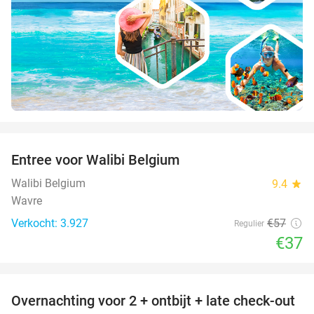
favorite_border
Entree voor Walibi Belgium
35%
Walibi Belgium
9.4
star
Wavre
Verkocht: 3.927
€57
Regulier
€37
favorite_border
Overnachting voor 2 + ontbijt + late check-out
41%
NEW