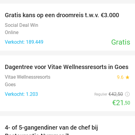
Gratis kans op een droomreis t.w.v. €3.000
Social Deal Win
Online
Gratis
Verkocht: 189.449
favorite_border
Dagentree voor Vitae Wellnessresorts in Goes
49%
Vitae Wellnessresorts
9.6
star
Goes
Verkocht: 1.203
€42
,50
Regulier
€21
,50
favorite_border
4- of 5-gangendiner van de chef bij
33%