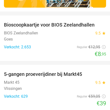
favorite_border
Bioscoopkaartje voor BIOS Zeelandhallen
31%
BIOS Zeelandhallen
9.5
star
Goes
Verkocht: 2.653
€12
,95
Regulier
€8
,95
favorite_border
5-gangen proeverijdiner bij Markt45
34%
Markt 45
9.5
star
Vlissingen
Verkocht: 629
€59
,05
Regulier
€39