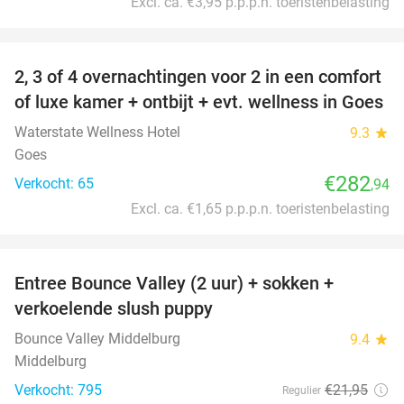
Excl. ca. €3,95 p.p.p.n. toeristenbelasting
favorite_border
2, 3 of 4 overnachtingen voor 2 in een comfort
of luxe kamer + ontbijt + evt. wellness in Goes
Waterstate Wellness Hotel
9.3
star
Goes
€282
Verkocht: 65
,94
Excl. ca. €1,65 p.p.p.n. toeristenbelasting
favorite_border
Entree Bounce Valley (2 uur) + sokken +
50%
verkoelende slush puppy
Bounce Valley Middelburg
9.4
star
Middelburg
Verkocht: 795
€21
,95
Regulier