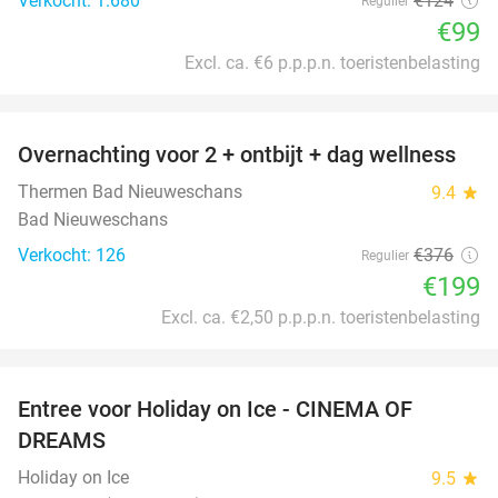
Verkocht: 1.680
€124
Regulier
€99
Excl. ca. €6 p.p.p.n. toeristenbelasting
favorite_border
Overnachting voor 2 + ontbijt + dag wellness
47%
Thermen Bad Nieuweschans
9.4
star
Bad Nieuweschans
Verkocht: 126
€376
Regulier
€199
Excl. ca. €2,50 p.p.p.n. toeristenbelasting
favorite_border
Entree voor Holiday on Ice - CINEMA OF
25%
DREAMS
Holiday on Ice
9.5
star