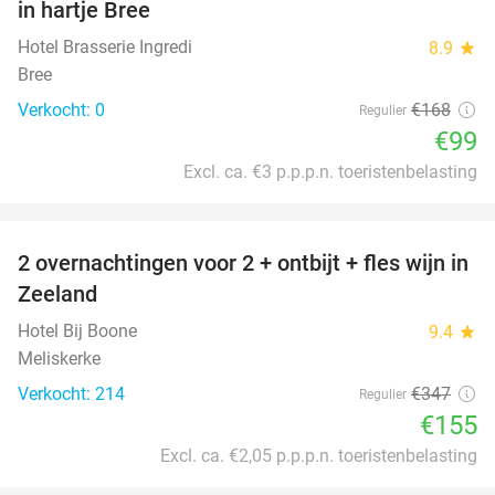
in hartje Bree
TODAY
Hotel Brasserie Ingredi
8.9
star
Bree
Verkocht: 0
€168
Regulier
€99
Excl. ca. €3 p.p.p.n. toeristenbelasting
favorite_border
2 overnachtingen voor 2 + ontbijt + fles wijn in
55%
Zeeland
Hotel Bij Boone
9.4
star
Meliskerke
Verkocht: 214
€347
Regulier
€155
Excl. ca. €2,05 p.p.p.n. toeristenbelasting
favorite_border