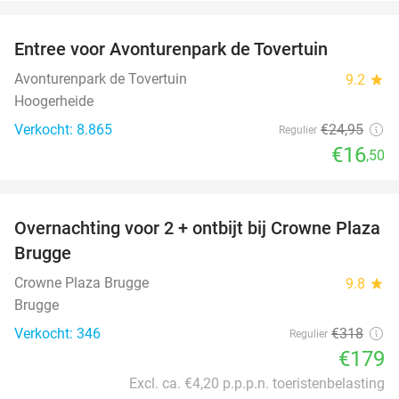
favorite_border
Entree voor Avonturenpark de Tovertuin
34%
Avonturenpark de Tovertuin
9.2
star
Hoogerheide
Verkocht: 8.865
€24
,95
Regulier
€16
,50
favorite_border
Overnachting voor 2 + ontbijt bij Crowne Plaza
44%
Brugge
Crowne Plaza Brugge
9.8
star
Brugge
Verkocht: 346
€318
Regulier
€179
Excl. ca. €4,20 p.p.p.n. toeristenbelasting