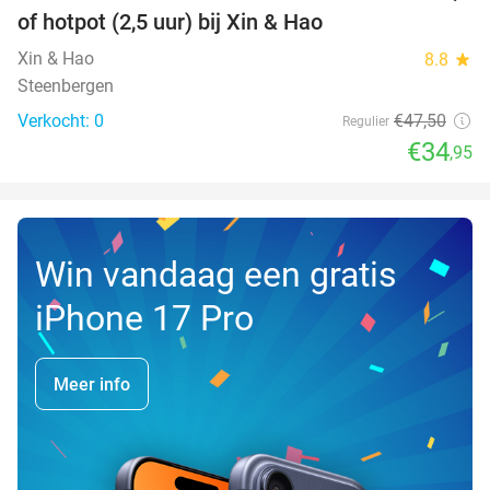
NEW
of hotpot (2,5 uur) bij Xin & Hao
TODAY
Xin & Hao
8.8
star
Steenbergen
Verkocht: 0
€47
,50
Regulier
€34
,95
Win vandaag een gratis
iPhone 17 Pro
Meer info