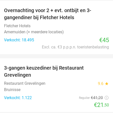
Overnachting voor 2 + evt. ontbijt en 3-
gangendiner bij Fletcher Hotels
Fletcher Hotels
Arnemuiden (+ meerdere locaties)
€45
Verkocht: 18.495
Excl. ca. €3 p.p.p.n. toeristenbelasting
favorite_border
3-gangen keuzediner bij Restaurant
48%
Grevelingen
Restaurant Grevelingen
9.6
star
Bruinisse
Verkocht: 1.122
€41
,20
Regulier
€21
,50
favorite_border