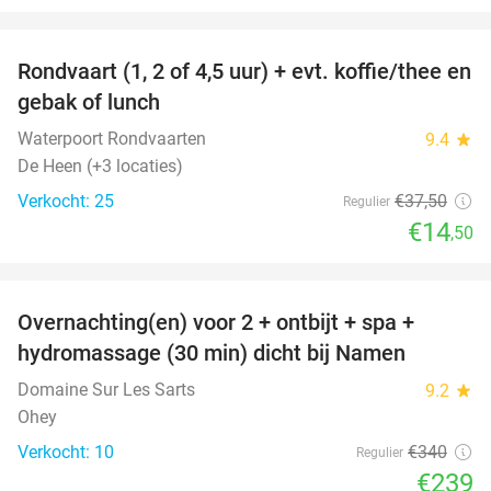
favorite_border
Rondvaart (1, 2 of 4,5 uur) + evt. koffie/thee en
61%
gebak of lunch
Waterpoort Rondvaarten
9.4
star
De Heen (+3 locaties)
Verkocht: 25
€37
,50
Regulier
€14
,50
favorite_border
Overnachting(en) voor 2 + ontbijt + spa +
30%
hydromassage (30 min) dicht bij Namen
Domaine Sur Les Sarts
9.2
star
Ohey
Verkocht: 10
€340
Regulier
€239