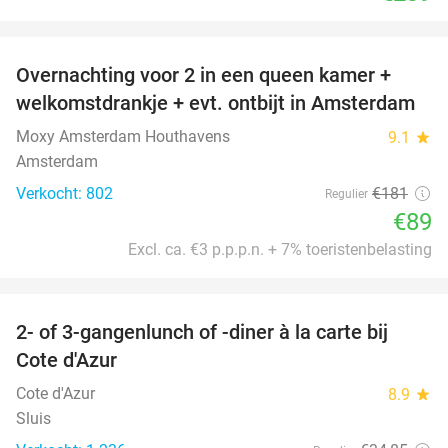
favorite_border
Overnachting voor 2 in een queen kamer +
51%
welkomstdrankje + evt. ontbijt in Amsterdam
Moxy Amsterdam Houthavens
9.1
star
Amsterdam
Verkocht: 802
€181
Regulier
€89
Excl. ca. €3 p.p.p.n. + 7% toeristenbelasting
favorite_border
2- of 3-gangenlunch of -diner à la carte bij
49%
Cote d'Azur
Cote d'Azur
8.9
star
Sluis