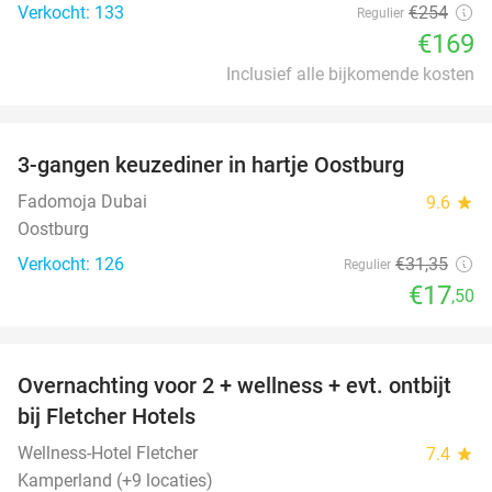
Verkocht: 133
€254
Regulier
€169
Inclusief alle bijkomende kosten
favorite_border
3-gangen keuzediner in hartje Oostburg
44%
Fadomoja Dubai
9.6
star
Oostburg
Verkocht: 126
€31
,35
Regulier
€17
,50
favorite_border
Overnachting voor 2 + wellness + evt. ontbijt
55%
bij Fletcher Hotels
Wellness-Hotel Fletcher
7.4
star
Kamperland (+9 locaties)