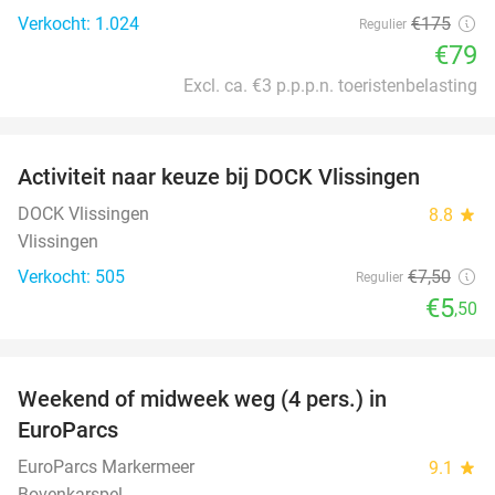
Verkocht: 1.024
€175
Regulier
€79
Excl. ca. €3 p.p.p.n. toeristenbelasting
favorite_border
Activiteit naar keuze bij DOCK Vlissingen
27%
DOCK Vlissingen
8.8
star
Vlissingen
Verkocht: 505
€7
,50
Regulier
€5
,50
favorite_border
Weekend of midweek weg (4 pers.) in
25%
EuroParcs
EuroParcs Markermeer
9.1
star
Bovenkarspel