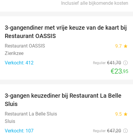
Inclusief alle bijkomende kosten
favorite_border
3-gangendiner met vrije keuze van de kaart bij
43%
Restaurant OASSIS
Restaurant OASSIS
9.7
star
Zierikzee
Verkocht: 412
€41
,70
Regulier
€23
,95
favorite_border
3-gangen keuzediner bij Restaurant La Belle
47%
Sluis
Restaurant La Belle Sluis
9.5
star
Sluis
Verkocht: 107
€47
,20
Regulier