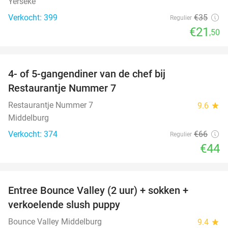
Yerseke
Verkocht: 399
€35
Regulier
€21
,50
favorite_border
4- of 5-gangendiner van de chef bij
33%
Restaurantje Nummer 7
Restaurantje Nummer 7
9.6
star
Middelburg
Verkocht: 374
€66
Regulier
€44
favorite_border
Entree Bounce Valley (2 uur) + sokken +
50%
verkoelende slush puppy
Bounce Valley Middelburg
9.4
star