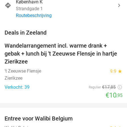
København K
Strandgade 1
Routebeschrijving
favorite_border
Deals in Zeeland
Wandelarrangement incl. warme drank +
39%
NEW
gebak + lunch bij 't Zeeuwse Flensje in hartje
TODAY
Zierikzee
‘t Zeeuwse Flensje
9.9
star
Zierikzee
Verkocht: 39
€17
,85
Regulier
€10
,95
favorite_border
Entree voor Walibi Belgium
35%