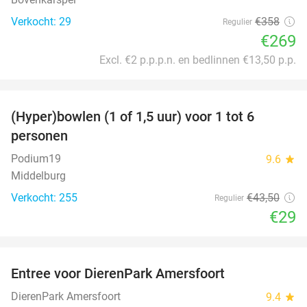
Verkocht: 29
€358
Regulier
€269
Excl. €2 p.p.p.n. en bedlinnen €13,50 p.p.
favorite_border
(Hyper)bowlen (1 of 1,5 uur) voor 1 tot 6
33%
personen
Podium19
9.6
star
Middelburg
Verkocht: 255
€43
,50
Regulier
€29
favorite_border
Entree voor DierenPark Amersfoort
24%
DierenPark Amersfoort
9.4
star