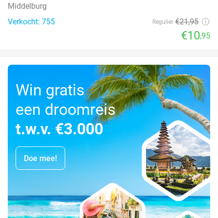
Middelburg
Verkocht: 755
€21
,95
Regulier
€10
,95
Win gratis
een droomreis
t.w.v. €3.000
Doe mee!