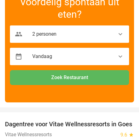
Voordelig spontaan uit
eten?
Zoek Restaurant
favorite_border
Dagentree voor Vitae Wellnessresorts in Goes
49%
Vitae Wellnessresorts
9.6
star