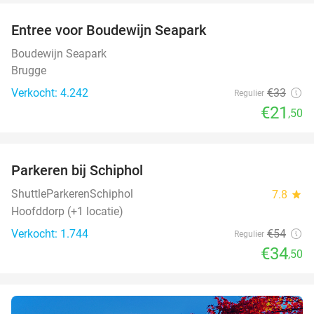
Entree voor Boudewijn Seapark
35%
Boudewijn Seapark
Brugge
Verkocht: 4.242
€33
Regulier
€21
,50
favorite_border
Parkeren bij Schiphol
36%
ShuttleParkerenSchiphol
7.8
star
Hoofddorp (+1 locatie)
Verkocht: 1.744
€54
Regulier
€34
,50