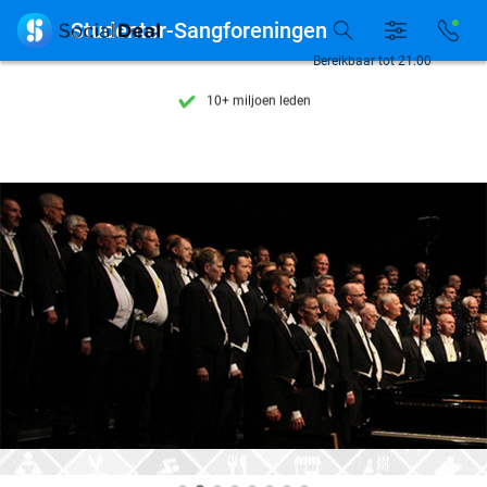
Ontdek 15.000+ deals

Studenter-Sangforeningen
7 dagen per week beschikbaar
Bereikbaar tot 21:00
10+ miljoen leden
9,4
op basis van
206.142 reviews
Ontdek 15.000+ deals
7 dagen per week beschikbaar
10+ miljoen leden