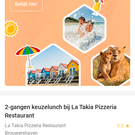
Bekijk hier
favorite_border
2-gangen keuzelunch bij La Takia Pizzeria
42%
Restaurant
La Takia Pizzeria Restaurant
9.0
star
Brouwershaven