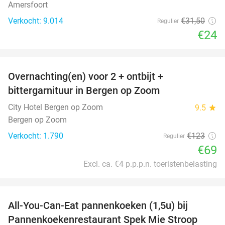
Amersfoort
Verkocht: 9.014
€31
,50
Regulier
€24
favorite_border
Overnachting(en) voor 2 + ontbijt +
44%
bittergarnituur in Bergen op Zoom
City Hotel Bergen op Zoom
9.5
star
Bergen op Zoom
Verkocht: 1.790
€123
Regulier
€69
Excl. ca. €4 p.p.p.n. toeristenbelasting
favorite_border
All-You-Can-Eat pannenkoeken (1,5u) bij
57%
Pannenkoekenrestaurant Spek Mie Stroop