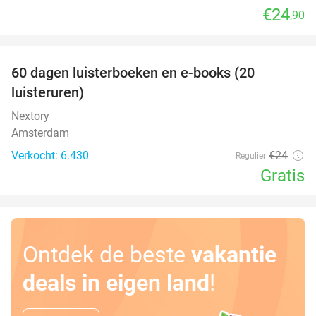
€24
,90
favorite_border
100%
60 dagen luisterboeken en e-books (20
luisteruren)
Nextory
Amsterdam
Verkocht: 6.430
€24
Regulier
Gratis
Ontdek de beste
vakantie
deals in eigen land
!