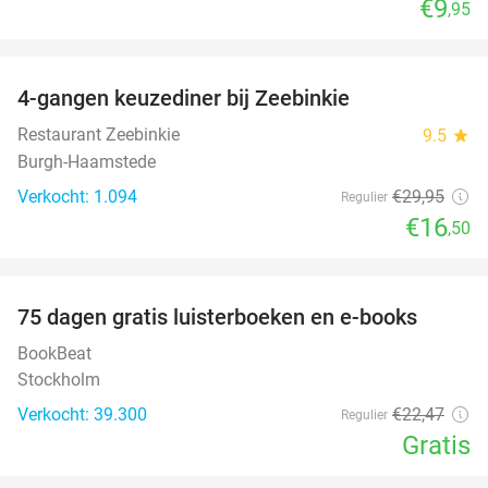
€9
,95
favorite_border
4-gangen keuzediner bij Zeebinkie
45%
Restaurant Zeebinkie
9.5
star
Burgh-Haamstede
Verkocht: 1.094
€29
,95
Regulier
€16
,50
favorite_border
100%
75 dagen gratis luisterboeken en e-books
BookBeat
Stockholm
Verkocht: 39.300
€22
,47
Regulier
Gratis
favorite_border