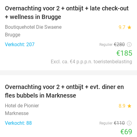
Overnachting voor 2 + ontbijt + late check-out
34%
+ wellness in Brugge
Boutiquehotel Die Swaene
9.7
star
Brugge
Verkocht: 207
€280
Regulier
€185
Excl. ca. €4 p.p.p.n. toeristenbelasting
favorite_border
Overnachting voor 2 + ontbijt + evt. diner en
37%
fles bubbels in Marknesse
Hotel de Pionier
8.9
star
Marknesse
Verkocht: 88
€110
Regulier
€69