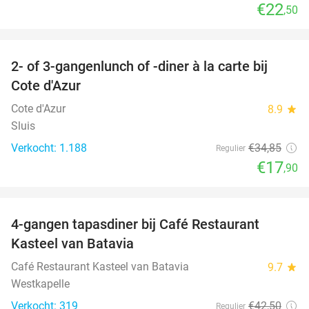
€22
,50
favorite_border
2- of 3-gangenlunch of -diner à la carte bij
49%
Cote d'Azur
Cote d'Azur
8.9
star
Sluis
Verkocht: 1.188
€34
,85
Regulier
€17
,90
favorite_border
4-gangen tapasdiner bij Café Restaurant
32%
Kasteel van Batavia
Café Restaurant Kasteel van Batavia
9.7
star
Westkapelle
Verkocht: 319
€42
,50
Regulier