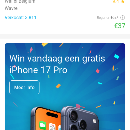
Walibi Belgium
9.4
star
Wavre
Verkocht: 3.811
€57
Regulier
€37
Win vandaag een gratis
iPhone 17 Pro
Meer info