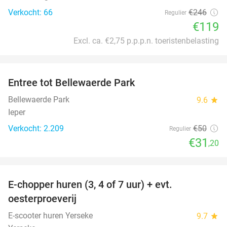
Verkocht: 66
€246
Regulier
€119
Excl. ca. €2,75 p.p.p.n. toeristenbelasting
favorite_border
Entree tot Bellewaerde Park
38%
Bellewaerde Park
9.6
star
Ieper
Verkocht: 2.209
€50
Regulier
€31
,20
favorite_border
E-chopper huren (3, 4 of 7 uur) + evt.
39%
oesterproeverij
E-scooter huren Yerseke
9.7
star