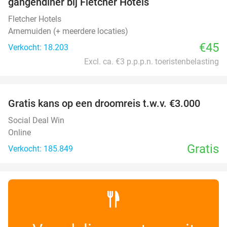
gangendiner bij Fletcher Hotels
Fletcher Hotels
Arnemuiden (+ meerdere locaties)
€45
Verkocht: 18.203
Excl. ca. €3 p.p.p.n. toeristenbelasting
favorite_border
Gratis kans op een droomreis t.w.v. €3.000
Social Deal Win
Online
Gratis
Verkocht: 185.849