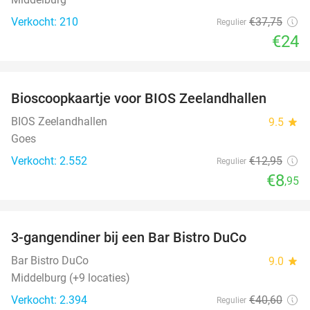
Verkocht: 210
€37
,75
Regulier
€24
favorite_border
Bioscoopkaartje voor BIOS Zeelandhallen
31%
BIOS Zeelandhallen
9.5
star
Goes
Verkocht: 2.552
€12
,95
Regulier
€8
,95
favorite_border
3-gangendiner bij een Bar Bistro DuCo
45%
Bar Bistro DuCo
9.0
star
Middelburg (+9 locaties)
Verkocht: 2.394
€40
,60
Regulier