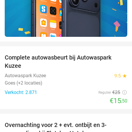
favorite_border
Complete autowasbeurt bij Autowaspark
38%
Kuzee
Autowaspark Kuzee
9.5
star
Goes (+2 locaties)
Verkocht: 2.871
€25
Regulier
€15
,50
favorite_border
Overnachting voor 2 + evt. ontbijt en 3-