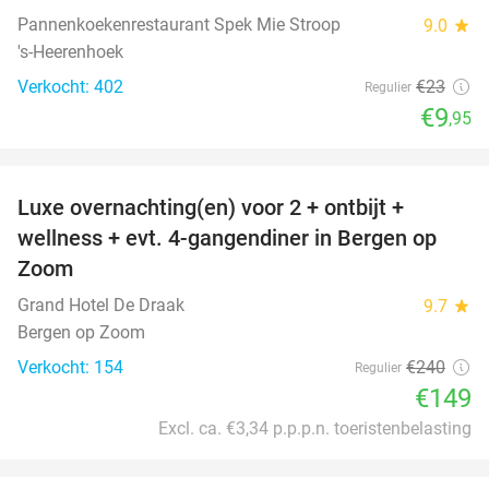
Pannenkoekenrestaurant Spek Mie Stroop
9.0
star
's-Heerenhoek
Verkocht: 402
€23
Regulier
€9
,95
favorite_border
Luxe overnachting(en) voor 2 + ontbijt +
38%
wellness + evt. 4-gangendiner in Bergen op
Zoom
Grand Hotel De Draak
9.7
star
Bergen op Zoom
Verkocht: 154
€240
Regulier
€149
Excl. ca. €3,34 p.p.p.n. toeristenbelasting
favorite_border