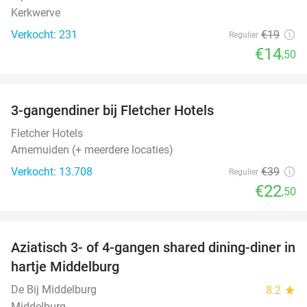
Kerkwerve
Verkocht: 231
€19
Regulier
€14
,50
favorite_border
3-gangendiner bij Fletcher Hotels
42%
Fletcher Hotels
Arnemuiden (+ meerdere locaties)
Verkocht: 13.708
€39
Regulier
€22
,50
favorite_border
Aziatisch 3- of 4-gangen shared dining-diner in
36%
hartje Middelburg
De Bij Middelburg
8.2
star
Middelburg