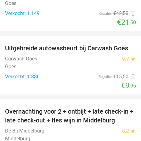
Goes
Verkocht: 1.149
€42
,50
Regulier
€21
,50
favorite_border
Uitgebreide autowasbeurt bij Carwash Goes
36%
Carwash Goes
9.7
star
Goes
Verkocht: 1.386
€15
,50
Regulier
€9
,95
favorite_border
Overnachting voor 2 + ontbijt + late check-in +
52%
late check-out + fles wijn in Middelburg
De Bij Middelburg
8.2
star
Middelburg