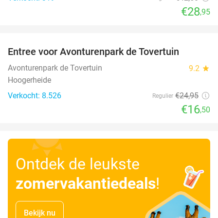
€28
,95
favorite_border
Entree voor Avonturenpark de Tovertuin
34%
Avonturenpark de Tovertuin
9.2
star
Hoogerheide
Verkocht: 8.526
€24
,95
Regulier
€16
,50
Ontdek de leukste
zomervakantiedeals
!
Bekijk nu