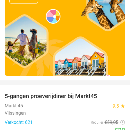
favorite_border
5-gangen proeverijdiner bij Markt45
34%
Markt 45
9.5
star
Vlissingen
Verkocht: 621
€59
,05
Regulier