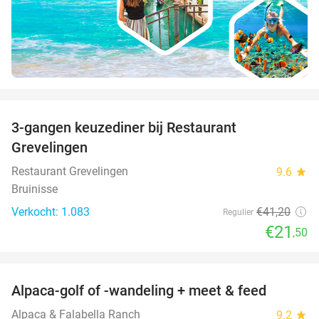
favorite_border
3-gangen keuzediner bij Restaurant
48%
Grevelingen
Restaurant Grevelingen
9.6
star
Bruinisse
Verkocht: 1.083
€41
,20
Regulier
€21
,50
favorite_border
Alpaca-golf of -wandeling + meet & feed
24%
Alpaca & Falabella Ranch
9.2
star