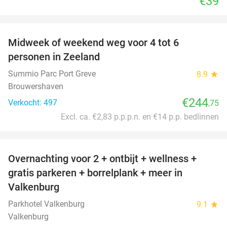
€39
favorite_border
Midweek of weekend weg voor 4 tot 6
personen in Zeeland
Summio Parc Port Greve
8.9
star
Brouwershaven
€244
Verkocht: 497
,75
Excl. ca. €2,83 p.p.p.n. en €14 p.p. bedlinnen
favorite_border
Overnachting voor 2 + ontbijt + wellness +
33%
gratis parkeren + borrelplank + meer in
Valkenburg
Parkhotel Valkenburg
9.1
star
Valkenburg