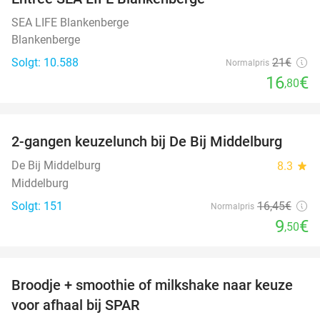
20%
SEA LIFE Blankenberge
Blankenberge
Solgt: 10.588
21€
Normalpris
16
€
,80
favorite_border
2-gangen keuzelunch bij De Bij Middelburg
42%
De Bij Middelburg
8.3
star
Middelburg
Solgt: 151
16
,45
€
Normalpris
9
€
,50
favorite_border
Broodje + smoothie of milkshake naar keuze
36%
voor afhaal bij SPAR