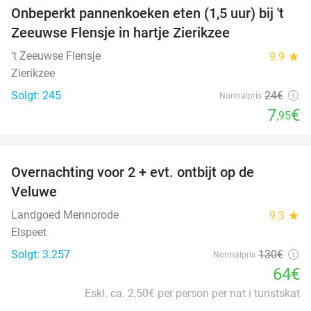
Onbeperkt pannenkoeken eten (1,5 uur) bij 't
67%
Zeeuwse Flensje in hartje Zierikzee
‘t Zeeuwse Flensje
9.9
star
Zierikzee
Solgt: 245
24€
Normalpris
7
€
,95
favorite_border
Overnachting voor 2 + evt. ontbijt op de
51%
Veluwe
Landgoed Mennorode
9.3
star
Elspeet
Solgt: 3.257
130€
Normalpris
64€
Eskl. ca. 2,50€ per person per nat i turistskat