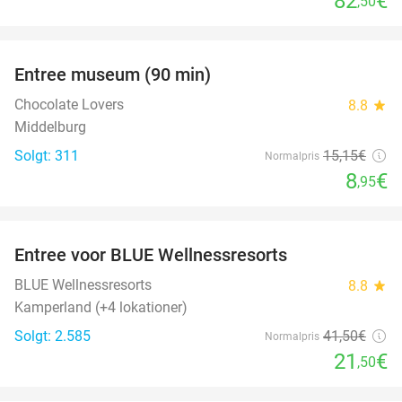
82
€
,50
favorite_border
Entree museum (90 min)
41%
Chocolate Lovers
8.8
star
Middelburg
Solgt: 311
15
,15
€
Normalpris
8
€
,95
favorite_border
Entree voor BLUE Wellnessresorts
48%
BLUE Wellnessresorts
8.8
star
Kamperland (+4 lokationer)
Solgt: 2.585
41
,50
€
Normalpris
21
€
,50
favorite_border