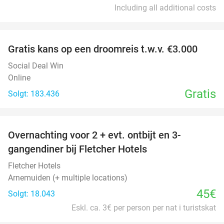
Including all additional costs
favorite_border
Gratis kans op een droomreis t.w.v. €3.000
Social Deal Win
Online
Gratis
Solgt: 183.436
favorite_border
Overnachting voor 2 + evt. ontbijt en 3-
gangendiner bij Fletcher Hotels
Fletcher Hotels
Arnemuiden (+ multiple locations)
45€
Solgt: 18.043
Eskl. ca. 3€ per person per nat i turistskat
favorite_border