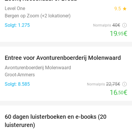
Level One
9.5
star
Bergen op Zoom (+2 lokationer)
Solgt: 1.275
40€
Normalpris
19
€
,95
favorite_border
Entree voor Avonturenboerderij Molenwaard
27%
Avonturenboerderij Molenwaard
Groot-Ammers
Solgt: 8.585
22
,75
€
Normalpris
16
€
,50
favorite_border
100%
60 dagen luisterboeken en e-books (20
luisteruren)