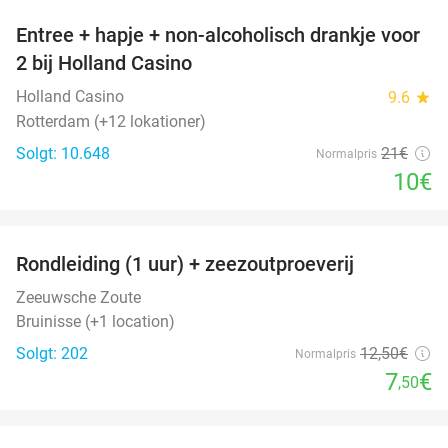
Entree + hapje + non-alcoholisch drankje voor
52%
2 bij Holland Casino
Holland Casino
9.6
star
Rotterdam (+12 lokationer)
Solgt: 10.648
21€
Normalpris
10€
favorite_border
Rondleiding (1 uur) + zeezoutproeverij
40%
Zeeuwsche Zoute
Bruinisse (+1 location)
Solgt: 202
12
,50
€
Normalpris
7
€
,50
favorite_border