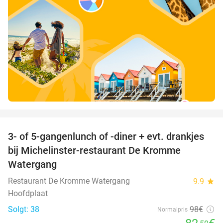
favorite_border
3- of 5-gangenlunch of -diner + evt. drankjes
16%
bij Michelinster-restaurant De Kromme
Watergang
Restaurant De Kromme Watergang
9.9
star
Hoofdplaat
Solgt: 38
98€
Normalpris