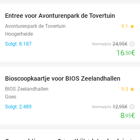
Entree voor Avonturenpark de Tovertuin
34%
Avonturenpark de Tovertuin
9.1
star
Hoogerheide
Solgt: 8.187
24
,95
€
Normalpris
16
€
,50
favorite_border
Bioscoopkaartje voor BIOS Zeelandhallen
31%
BIOS Zeelandhallen
9.5
star
Goes
Solgt: 2.489
12
,95
€
Normalpris
8
€
,95
favorite_border