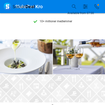
Se flere end 15.000 deals

Slukefter Kro
Tilgængelig 7 dage om ugen
Available from 07:00
10+ millioner medlemmer
9,4
baseret på
205.972 anmeldelser
Se flere end 15.000 deals
Tilgængelig 7 dage om ugen
10+ millioner medlemmer