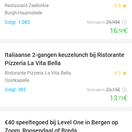
Restaurant Zeebinkie
9.5
star
Burgh-Haamstede
Solgt: 1.083
29
,95
€
Normalpris
16
€
,50
favorite_border
Italiaanse 2-gangen keuzelunch bij Ristorante
41%
Pizzeria La Vita Bella
Ristorante Pizzeria La Vita Bella
9.7
star
Oostkapelle
Solgt: 385
23
,15
€
Normalpris
13
€
,75
favorite_border
€40 speeltegoed bij Level One in Bergen op
50%
Zoom, Roosendaal of Breda