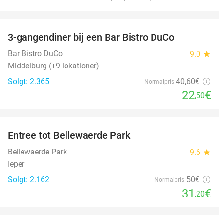
favorite_border
3-gangendiner bij een Bar Bistro DuCo
45%
Bar Bistro DuCo
9.0
star
Middelburg (+9 lokationer)
Solgt: 2.365
40
,60
€
Normalpris
22
€
,50
favorite_border
Entree tot Bellewaerde Park
38%
Bellewaerde Park
9.6
star
Ieper
Solgt: 2.162
50€
Normalpris
31
€
,20
favorite_border