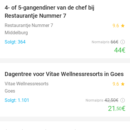
4- of 5-gangendiner van de chef bij
33%
Restaurantje Nummer 7
Restaurantje Nummer 7
9.6
star
Middelburg
Solgt: 364
66€
Normalpris
44€
favorite_border
Dagentree voor Vitae Wellnessresorts in Goes
49%
Vitae Wellnessresorts
9.6
star
Goes
Solgt: 1.101
42
,50
€
Normalpris
21
€
,50
favorite_border