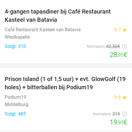
4-gangen tapasdiner bij Café Restaurant
32%
Kasteel van Batavia
Café Restaurant Kasteel van Batavia
9.7
star
Westkapelle
Solgt: 310
42
,50
€
Normalpris
28
€
,95
favorite_border
Prison Island (1 of 1,5 uur) + evt. GlowGolf (19
36%
holes) + bitterballen bij Podium19
Podium19
9.6
star
Middelburg
Solgt: 485
31€
Normalpris
19
€
,95
favorite_border