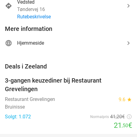
Vedsted
Tøndervej 16
Rutebeskrivelse
Mere information
Hjemmeside
favorite_border
Deals i Zeeland
3-gangen keuzediner bij Restaurant
48%
Grevelingen
Restaurant Grevelingen
9.6
star
Bruinisse
Solgt: 1.072
41
,20
€
Normalpris
21
€
,50
favorite_border