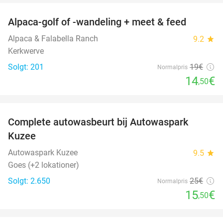
Alpaca-golf of -wandeling + meet & feed
24%
Alpaca & Falabella Ranch
9.2
star
Kerkwerve
Solgt: 201
19€
Normalpris
14
€
,50
favorite_border
Complete autowasbeurt bij Autowaspark
38%
Kuzee
Autowaspark Kuzee
9.5
star
Goes (+2 lokationer)
Solgt: 2.650
25€
Normalpris
15
€
,50
favorite_border