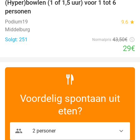
(Hyper)bowlen (1 of 1,5 uur) voor 1 tot 6
33%
personen
Podium19
9.6
star
Middelburg
Solgt: 251
43
,50
€
Normalpris
29€
Voordelig spontaan uit
eten?