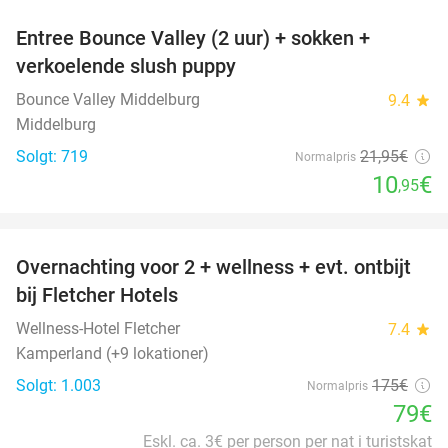
Entree Bounce Valley (2 uur) + sokken +
50%
verkoelende slush puppy
Bounce Valley Middelburg
9.4
star
Middelburg
Solgt: 719
21
,95
€
Normalpris
10
€
,95
favorite_border
Overnachting voor 2 + wellness + evt. ontbijt
55%
bij Fletcher Hotels
Wellness-Hotel Fletcher
7.4
star
Kamperland (+9 lokationer)
Solgt: 1.003
175€
Normalpris
79€
Eskl. ca. 3€ per person per nat i turistskat