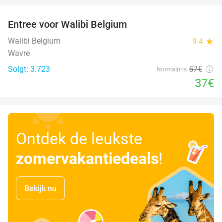
Entree voor Walibi Belgium
35%
Walibi Belgium
9.4
star
Wavre
Solgt: 3.723
57€
Normalpris
37€
Ontdek de leukste
zomervakantiedeals
!
Bekijk nu