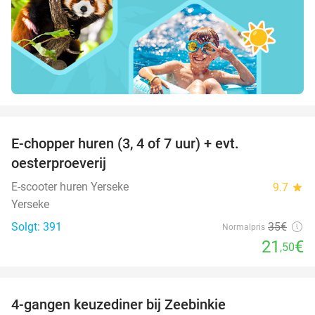
favorite_border
E-chopper huren (3, 4 of 7 uur) + evt.
39%
oesterproeverij
E-scooter huren Yerseke
9.7
star
Yerseke
Solgt: 391
35€
Normalpris
21
€
,50
favorite_border
4-gangen keuzediner bij Zeebinkie
45%