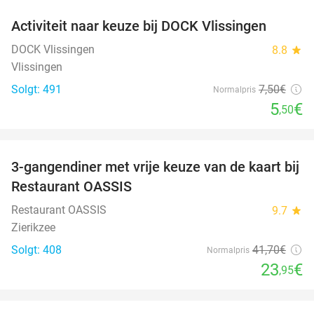
Activiteit naar keuze bij DOCK Vlissingen
27%
DOCK Vlissingen
8.8
star
Vlissingen
Solgt: 491
7
,50
€
Normalpris
5
€
,50
favorite_border
3-gangendiner met vrije keuze van de kaart bij
43%
Restaurant OASSIS
Restaurant OASSIS
9.7
star
Zierikzee
Solgt: 408
41
,70
€
Normalpris
23
€
,95
favorite_border