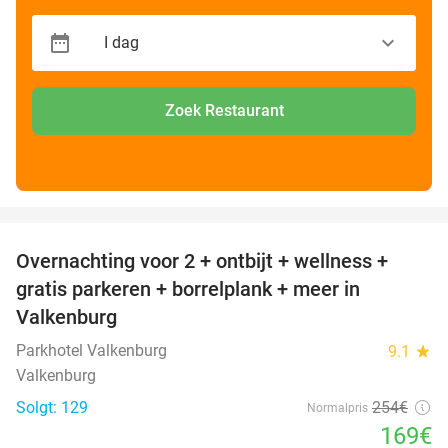
Zoek Restaurant
favorite_border
Overnachting voor 2 + ontbijt + wellness +
33%
gratis parkeren + borrelplank + meer in
Valkenburg
Parkhotel Valkenburg
9.1
star
Valkenburg
Solgt: 129
254€
Normalpris
169€