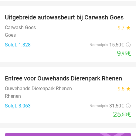
favorite_border
Uitgebreide autowasbeurt bij Carwash Goes
36%
Carwash Goes
9.7
star
Goes
Solgt: 1.328
15
,50
€
Normalpris
9
€
,95
favorite_border
Entree voor Ouwehands Dierenpark Rhenen
19%
Ouwehands Dierenpark Rhenen
9.5
star
Rhenen
Solgt: 3.063
31
,50
€
Normalpris
25
€
,50