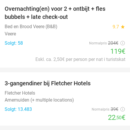
Overnachting(en) voor 2 + ontbijt + fles
42%
bubbels + late check-out
Bed en Brood Veere (B&B)
9.7
star
Veere
Solgt: 58
204€
Normalpris
119€
Eskl. ca. 2,50€ per person per nat i turistskat
favorite_border
3-gangendiner bij Fletcher Hotels
42%
Fletcher Hotels
Arnemuiden (+ multiple locations)
Solgt: 13.483
39€
Normalpris
22
€
,50
favorite_border