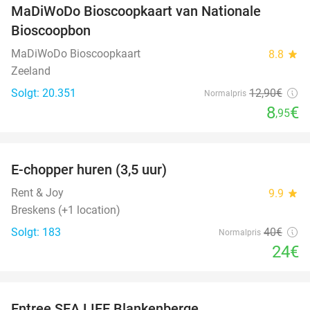
MaDiWoDo Bioscoopkaart van Nationale
31%
Bioscoopbon
MaDiWoDo Bioscoopkaart
8.8
star
Zeeland
Solgt: 20.351
12
,90
€
Normalpris
8
€
,95
favorite_border
E-chopper huren (3,5 uur)
40%
Rent & Joy
9.9
star
Breskens (+1 location)
Solgt: 183
40€
Normalpris
24€
favorite_border
Entree SEA LIFE Blankenberge