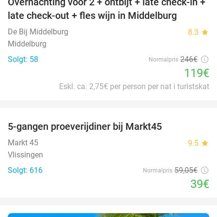
Overnachting voor 2 + ontbijt + late check-in +
52%
late check-out + fles wijn in Middelburg
De Bij Middelburg
8.3
star
Middelburg
Solgt: 58
246€
Normalpris
119€
Eskl. ca. 2,75€ per person per nat i turistskat
favorite_border
5-gangen proeverijdiner bij Markt45
34%
Markt 45
9.5
star
Vlissingen
Solgt: 616
59
,05
€
Normalpris
39€