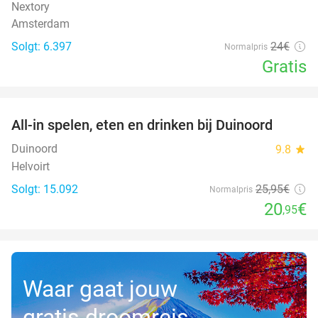
Nextory
Amsterdam
Solgt: 6.397
24€
Normalpris
Gratis
favorite_border
All-in spelen, eten en drinken bij Duinoord
19%
Duinoord
9.8
star
Helvoirt
Solgt: 15.092
25
,95
€
Normalpris
20
€
,95
Waar gaat jouw
gratis droomreis