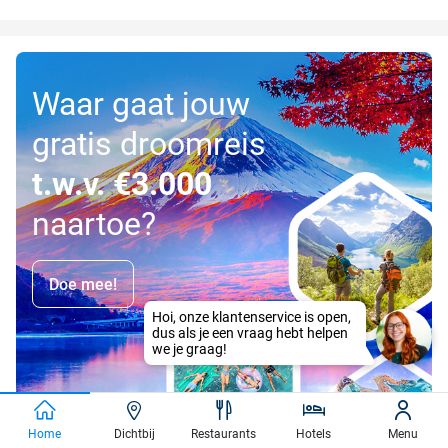
Waar gaat jouw
gratis droomreis
t.w.v. €3.000
naartoe?
Doe mee!
Home
Dichtbij
Restaurants
Hotels
Menu