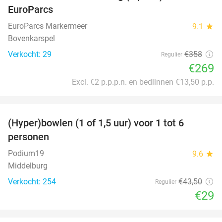
EuroParcs
EuroParcs Markermeer
9.1
star
Bovenkarspel
Verkocht: 29
€358
Regulier
€269
Excl. €2 p.p.p.n. en bedlinnen €13,50 p.p.
favorite_border
(Hyper)bowlen (1 of 1,5 uur) voor 1 tot 6
33%
personen
Podium19
9.6
star
Middelburg
Verkocht: 254
€43
,50
Regulier
€29
favorite_border