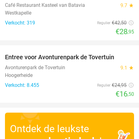
Café Restaurant Kasteel van Batavia
9.7
star
Westkapelle
Verkocht: 319
€42
,50
Regulier
€28
,95
favorite_border
Entree voor Avonturenpark de Tovertuin
34%
Avonturenpark de Tovertuin
9.1
star
Hoogerheide
Verkocht: 8.455
€24
,95
Regulier
€16
,50
Ontdek de leukste