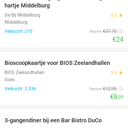
hartje Middelburg
De Bij Middelburg
8.3
star
Middelburg
Verkocht: 210
€37
,75
Regulier
€24
favorite_border
Bioscoopkaartje voor BIOS Zeelandhallen
31%
BIOS Zeelandhallen
9.5
star
Goes
Verkocht: 2.536
€12
,95
Regulier
€8
,95
favorite_border
3-gangendiner bij een Bar Bistro DuCo
45%