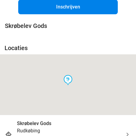
Inschrijven
Skrøbelev Gods
Locaties
food
Skrøbelev Gods
Rudkøbing