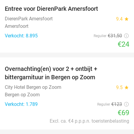
Entree voor DierenPark Amersfoort
24%
DierenPark Amersfoort
9.4
star
Amersfoort
Verkocht: 8.895
€31
,50
Regulier
€24
favorite_border
Overnachting(en) voor 2 + ontbijt +
44%
bittergarnituur in Bergen op Zoom
City Hotel Bergen op Zoom
9.5
star
Bergen op Zoom
Verkocht: 1.789
€123
Regulier
€69
Excl. ca. €4 p.p.p.n. toeristenbelasting
favorite_border