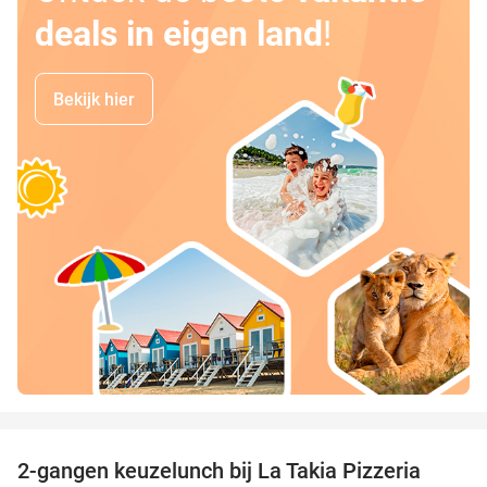
deals in eigen land
!
Bekijk hier
favorite_border
2-gangen keuzelunch bij La Takia Pizzeria
42%