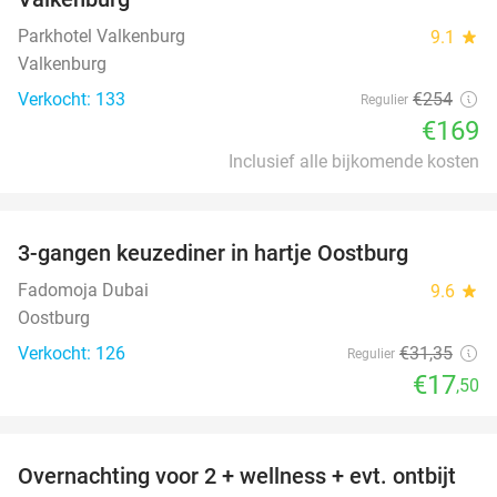
Parkhotel Valkenburg
9.1
star
Valkenburg
Verkocht: 133
€254
Regulier
€169
Inclusief alle bijkomende kosten
favorite_border
3-gangen keuzediner in hartje Oostburg
44%
Fadomoja Dubai
9.6
star
Oostburg
Verkocht: 126
€31
,35
Regulier
€17
,50
favorite_border
Overnachting voor 2 + wellness + evt. ontbijt
55%