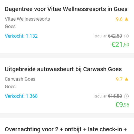
Dagentree voor Vitae Wellnessresorts in Goes
49%
Vitae Wellnessresorts
9.6
star
Goes
Verkocht: 1.132
€42
,50
Regulier
€21
,50
favorite_border
Uitgebreide autowasbeurt bij Carwash Goes
36%
Carwash Goes
9.7
star
Goes
Verkocht: 1.368
€15
,50
Regulier
€9
,95
favorite_border
Overnachting voor 2 + ontbijt + late check-in +
52%