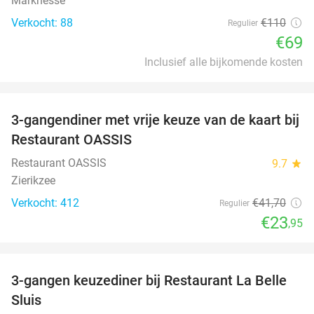
Marknesse
Verkocht: 88
€110
Regulier
€69
Inclusief alle bijkomende kosten
favorite_border
3-gangendiner met vrije keuze van de kaart bij
43%
Restaurant OASSIS
Restaurant OASSIS
9.7
star
Zierikzee
Verkocht: 412
€41
,70
Regulier
€23
,95
favorite_border
3-gangen keuzediner bij Restaurant La Belle
47%
Sluis