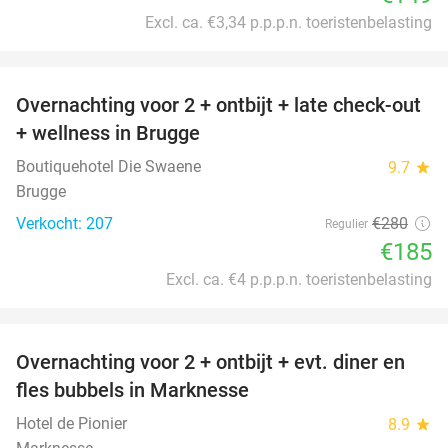
Excl. ca. €3,34 p.p.p.n. toeristenbelasting
favorite_border
Overnachting voor 2 + ontbijt + late check-out
34%
+ wellness in Brugge
Boutiquehotel Die Swaene
9.7
star
Brugge
Verkocht: 207
€280
Regulier
€185
Excl. ca. €4 p.p.p.n. toeristenbelasting
favorite_border
Overnachting voor 2 + ontbijt + evt. diner en
37%
fles bubbels in Marknesse
Hotel de Pionier
8.9
star