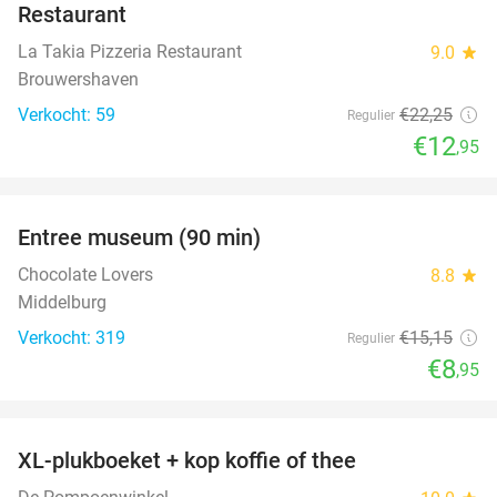
Restaurant
La Takia Pizzeria Restaurant
9.0
star
Brouwershaven
Verkocht: 59
€22
,25
Regulier
€12
,95
favorite_border
Entree museum (90 min)
41%
Chocolate Lovers
8.8
star
Middelburg
Verkocht: 319
€15
,15
Regulier
€8
,95
favorite_border
XL-plukboeket + kop koffie of thee
41%