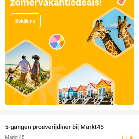
zomervakantiedeals
!
Bekijk nu
favorite_border
5-gangen proeverijdiner bij Markt45
34%
Markt 45
9.5
star