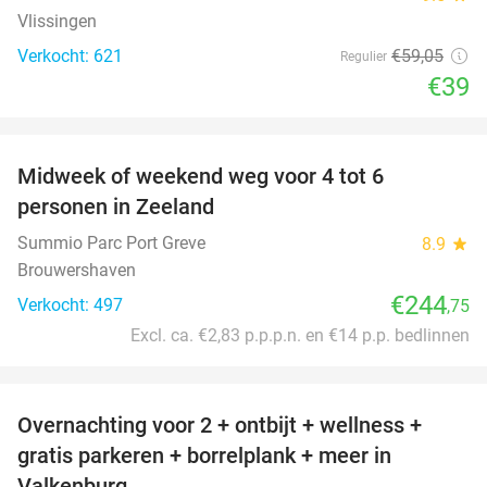
Vlissingen
Verkocht: 621
€59
,05
Regulier
€39
favorite_border
Midweek of weekend weg voor 4 tot 6
personen in Zeeland
Summio Parc Port Greve
8.9
star
Brouwershaven
€244
Verkocht: 497
,75
Excl. ca. €2,83 p.p.p.n. en €14 p.p. bedlinnen
favorite_border
Overnachting voor 2 + ontbijt + wellness +
33%
gratis parkeren + borrelplank + meer in
Valkenburg