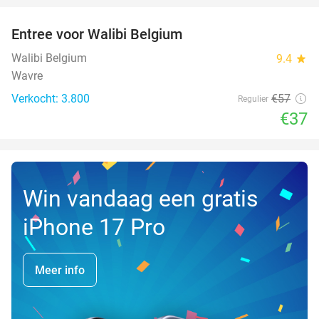
Entree voor Walibi Belgium
35%
Walibi Belgium
9.4
star
Wavre
Verkocht: 3.800
€57
Regulier
€37
Win vandaag een gratis
iPhone 17 Pro
Meer info