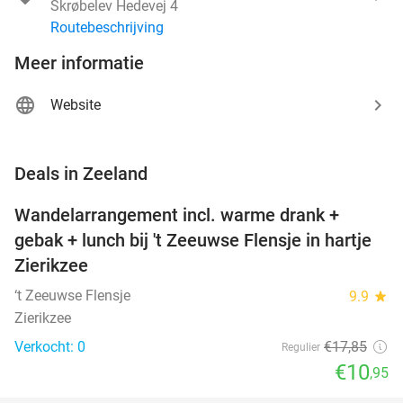
Skrøbelev Hedevej 4
Routebeschrijving
Meer informatie
Website
favorite_border
Deals in Zeeland
Wandelarrangement incl. warme drank +
39%
NEW
gebak + lunch bij 't Zeeuwse Flensje in hartje
TODAY
Zierikzee
‘t Zeeuwse Flensje
9.9
star
Zierikzee
Verkocht: 0
€17
,85
Regulier
€10
,95
favorite_border