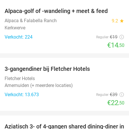
Alpaca-golf of -wandeling + meet & feed
24%
Alpaca & Falabella Ranch
9.2
star
Kerkwerve
Verkocht: 224
€19
Regulier
€14
,50
favorite_border
3-gangendiner bij Fletcher Hotels
42%
Fletcher Hotels
Arnemuiden (+ meerdere locaties)
Verkocht: 13.673
€39
Regulier
€22
,50
favorite_border
Aziatisch 3- of 4-gangen shared dining-diner in
36%