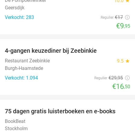
De Pompoenwinkel
10.0
star
Geersdijk
Verkocht: 283
€17
Regulier
€9
,95
favorite_border
4-gangen keuzediner bij Zeebinkie
45%
Restaurant Zeebinkie
9.5
star
Burgh-Haamstede
Verkocht: 1.094
€29
,95
Regulier
€16
,50
favorite_border
100%
75 dagen gratis luisterboeken en e-books
BookBeat
Stockholm