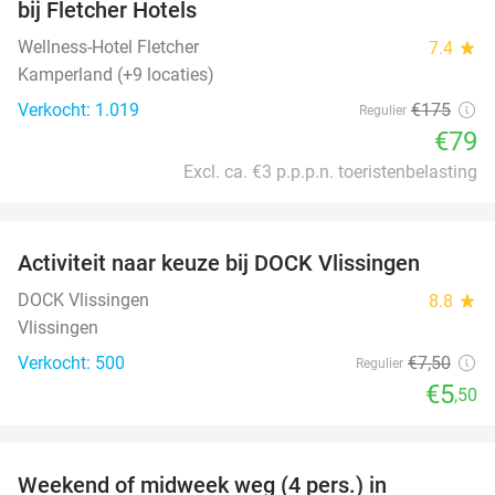
bij Fletcher Hotels
Wellness-Hotel Fletcher
7.4
star
Kamperland (+9 locaties)
Verkocht: 1.019
€175
Regulier
€79
Excl. ca. €3 p.p.p.n. toeristenbelasting
favorite_border
Activiteit naar keuze bij DOCK Vlissingen
27%
DOCK Vlissingen
8.8
star
Vlissingen
Verkocht: 500
€7
,50
Regulier
€5
,50
favorite_border
Weekend of midweek weg (4 pers.) in
25%