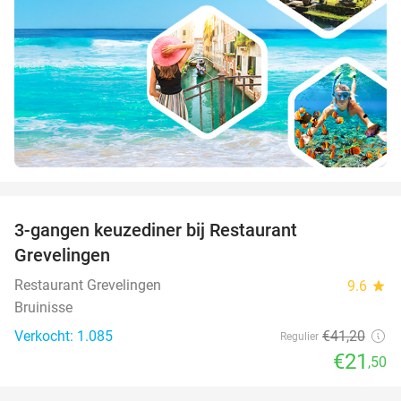
favorite_border
3-gangen keuzediner bij Restaurant
48%
Grevelingen
Restaurant Grevelingen
9.6
star
Bruinisse
Verkocht: 1.085
€41
,20
Regulier
€21
,50
favorite_border