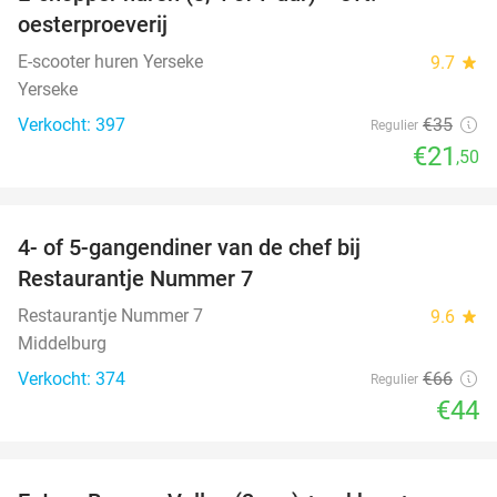
39%
oesterproeverij
E-scooter huren Yerseke
9.7
star
Yerseke
Verkocht: 397
€35
Regulier
€21
,50
favorite_border
4- of 5-gangendiner van de chef bij
33%
Restaurantje Nummer 7
Restaurantje Nummer 7
9.6
star
Middelburg
Verkocht: 374
€66
Regulier
€44
favorite_border