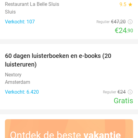
Restaurant La Belle Sluis
9.5
star
Sluis
Verkocht: 107
€47
,20
Regulier
€24
,90
favorite_border
100%
60 dagen luisterboeken en e-books (20
luisteruren)
Nextory
Amsterdam
Verkocht: 6.420
€24
Regulier
Gratis
Ontdek de beste
vakantie