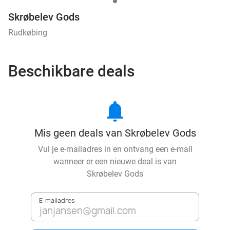
Skrøbelev Gods
Rudkøbing
Beschikbare deals
notifications
Mis geen deals van Skrøbelev Gods
Vul je e-mailadres in en ontvang een e-mail
wanneer er een nieuwe deal is van
Skrøbelev Gods
E-mailadres