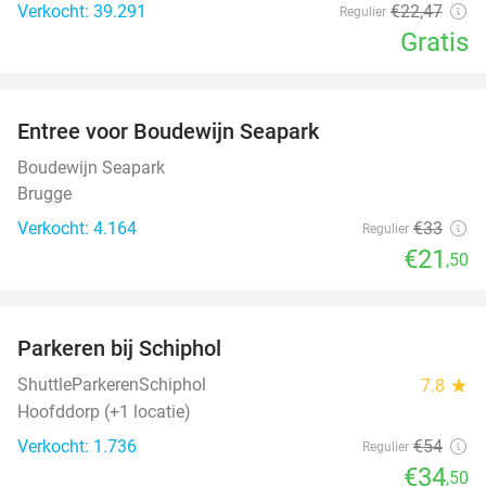
Verkocht: 39.291
€22
,47
Regulier
Gratis
favorite_border
Entree voor Boudewijn Seapark
35%
Boudewijn Seapark
Brugge
Verkocht: 4.164
€33
Regulier
€21
,50
favorite_border
Parkeren bij Schiphol
36%
ShuttleParkerenSchiphol
7.8
star
Hoofddorp (+1 locatie)
Verkocht: 1.736
€54
Regulier
€34
,50