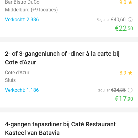
Bar Bistro DuCo
9.0
star
Middelburg (+9 locaties)
Verkocht: 2.386
€40
,60
Regulier
€22
,50
favorite_border
2- of 3-gangenlunch of -diner à la carte bij
49%
Cote d'Azur
Cote d'Azur
8.9
star
Sluis
Verkocht: 1.186
€34
,85
Regulier
€17
,90
favorite_border
4-gangen tapasdiner bij Café Restaurant
32%
Kasteel van Batavia