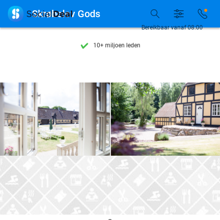
Ontdek 15.000+ deals

Skrøbelev Gods
7 dagen per week beschikbaar
Bereikbaar vanaf 08:00
10+ miljoen leden
9,4
op basis van
206.127 reviews
Ontdek 15.000+ deals
7 dagen per week beschikbaar
10+ miljoen leden