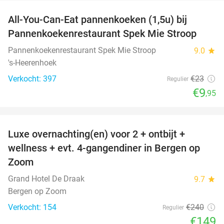
All-You-Can-Eat pannenkoeken (1,5u) bij
57%
Pannenkoekenrestaurant Spek Mie Stroop
Pannenkoekenrestaurant Spek Mie Stroop
9.0
star
's-Heerenhoek
Verkocht: 397
€23
Regulier
€9
,95
favorite_border
Luxe overnachting(en) voor 2 + ontbijt +
38%
wellness + evt. 4-gangendiner in Bergen op
Zoom
Grand Hotel De Draak
9.7
star
Bergen op Zoom
Verkocht: 154
€240
Regulier
€149