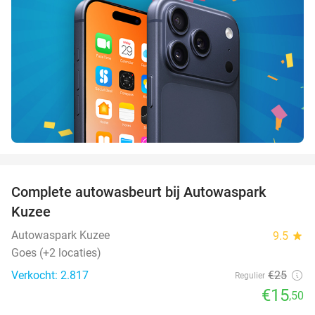
favorite_border
Complete autowasbeurt bij Autowaspark
38%
Kuzee
Autowaspark Kuzee
9.5
star
Goes (+2 locaties)
Verkocht: 2.817
€25
Regulier
€15
,50