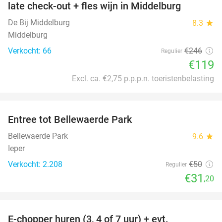
late check-out + fles wijn in Middelburg
De Bij Middelburg
8.3
star
Middelburg
Verkocht: 66
€246
Regulier
€119
Excl. ca. €2,75 p.p.p.n. toeristenbelasting
favorite_border
Entree tot Bellewaerde Park
38%
Bellewaerde Park
9.6
star
Ieper
Verkocht: 2.208
€50
Regulier
€31
,20
favorite_border
E-chopper huren (3, 4 of 7 uur) + evt.