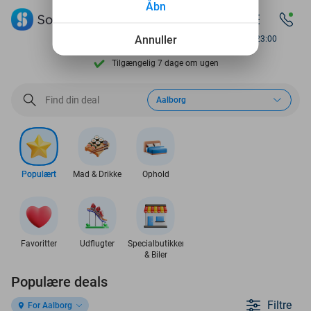
Åbn
Se flere end 15.000 deals
Annuller
Available until 23:00
Tilgængelig 7 dage om ugen
10+ millioner medlemmer
Aalborg
9,4
baseret på
206.057 anmeldelser
Se flere end 15.000 deals
Tilgængelig 7 dage om ugen
Populært
Mad & Drikke
Ophold
10+ millioner medlemmer
Favoritter
Udflugter
Specialbutikker
& Biler
Populære deals
Filtre
For Aalborg