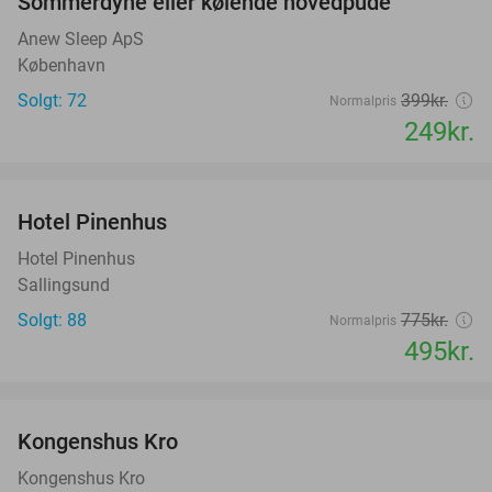
Sommerdyne eller kølende hovedpude
38%
Anew Sleep ApS
København
Solgt: 72
399kr.
Normalpris
249kr.
favorite_border
Hotel Pinenhus
36%
Hotel Pinenhus
Sallingsund
Solgt: 88
775kr.
Normalpris
495kr.
favorite_border
Kongenshus Kro
Kongenshus Kro