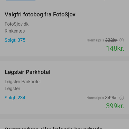
favorite_border
Valgfri fotobog fra FotoSjov
55%
FotoSjov.dk
Rinkenæs
Solgt: 375
332kr.
Normalpris
148kr.
favorite_border
Løgstør Parkhotel
53%
Løgstør Parkhotel
Løgstør
Solgt: 234
849kr.
Normalpris
399kr.
favorite_border