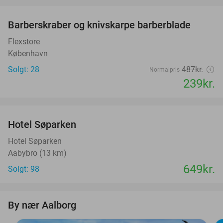
favorite_border
Barberskraber og knivskarpe barberblade
51%
Flexstore
København
Solgt: 28
487kr.
Normalpris
239kr.
favorite_border
Hotel Søparken
Hotel Søparken
Aabybro (13 km)
649kr.
Solgt: 98
By nær Aalborg