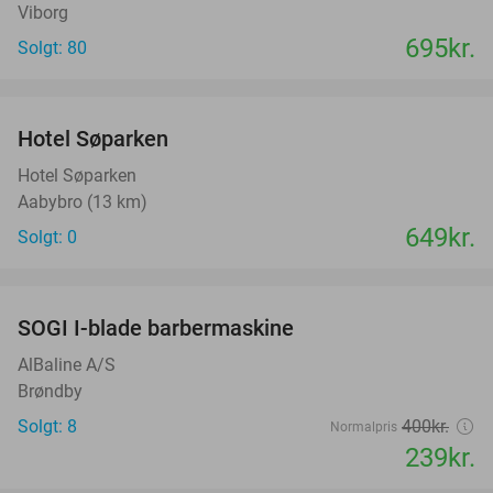
Viborg
695kr.
Solgt: 80
favorite_border
Hotel Søparken
Hotel Søparken
Aabybro (13 km)
649kr.
Solgt: 0
favorite_border
SOGI I-blade barbermaskine
40%
AlBaline A/S
Brøndby
Solgt: 8
400kr.
Normalpris
239kr.