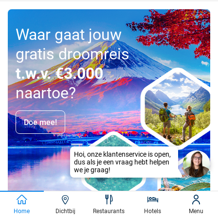
Waar gaat jouw
gratis droomreis
t.w.v. €3.000
naartoe?
Doe mee!
Home
Dichtbij
Restaurants
Hotels
Menu