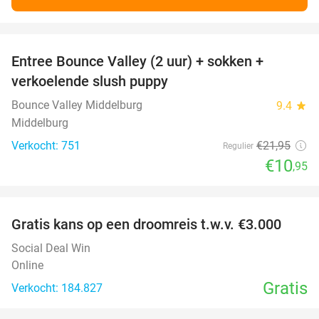
favorite_border
Entree Bounce Valley (2 uur) + sokken +
50%
verkoelende slush puppy
Bounce Valley Middelburg
9.4
star
Middelburg
Verkocht: 751
€21
,95
Regulier
€10
,95
favorite_border
Gratis kans op een droomreis t.w.v. €3.000
Social Deal Win
Online
Gratis
Verkocht: 184.827
favorite_border