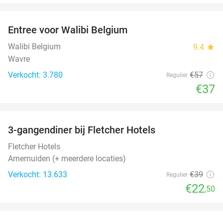
favorite_border
Entree voor Walibi Belgium
35%
Walibi Belgium
9.4
star
Wavre
Verkocht: 3.780
€57
Regulier
€37
favorite_border
3-gangendiner bij Fletcher Hotels
42%
Fletcher Hotels
Arnemuiden (+ meerdere locaties)
Verkocht: 13.633
€39
Regulier
€22
,50
favorite_border