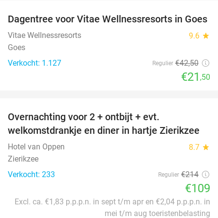
Dagentree voor Vitae Wellnessresorts in Goes
49%
Vitae Wellnessresorts
9.6
star
Goes
Verkocht: 1.127
€42
,50
Regulier
€21
,50
favorite_border
Overnachting voor 2 + ontbijt + evt.
49%
welkomstdrankje en diner in hartje Zierikzee
Hotel van Oppen
8.7
star
Zierikzee
Verkocht: 233
€214
Regulier
€109
Excl. ca. €1,83 p.p.p.n. in sept t/m apr en €2,04 p.p.p.n. in
mei t/m aug toeristenbelasting