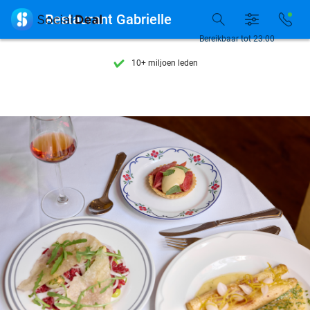
Ontdek 15.000+ deals

Restaurant Gabrielle
7 dagen per week beschikbaar
Bereikbaar tot 23:00
10+ miljoen leden
9,4
op basis van
206.071 reviews
Ontdek 15.000+ deals
7 dagen per week beschikbaar
10+ miljoen leden