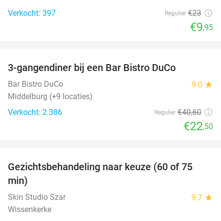
Verkocht: 397
€23
Regulier
€9
,95
favorite_border
3-gangendiner bij een Bar Bistro DuCo
45%
Bar Bistro DuCo
9.0
star
Middelburg (+9 locaties)
Verkocht: 2.386
€40
,60
Regulier
€22
,50
favorite_border
Gezichtsbehandeling naar keuze (60 of 75
52%
min)
Skin Studio Szar
9.7
star
Wissenkerke