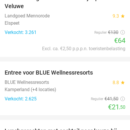
51%
Veluwe
Landgoed Mennorode
9.3
star
Elspeet
Verkocht: 3.261
€130
Regulier
€64
Excl. ca. €2,50 p.p.p.n. toeristenbelasting
favorite_border
Entree voor BLUE Wellnessresorts
48%
BLUE Wellnessresorts
8.8
star
Kamperland (+4 locaties)
Verkocht: 2.625
€41
,50
Regulier
€21
,50
favorite_border