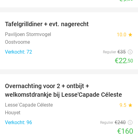
favorite_border
Tafelgrilldiner + evt. nagerecht
36%
Paviljoen Stormvogel
10.0
star
Oostvoorne
Verkocht: 72
€35
Regulier
€22
,50
favorite_border
Overnachting voor 2 + ontbijt +
33%
welkomstdrankje bij Lesse'Capade Céleste
Lesse´Capade Céleste
9.5
star
Houyet
Verkocht: 96
€240
Regulier
€160