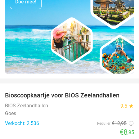
Doe mee!
favorite_border
Bioscoopkaartje voor BIOS Zeelandhallen
31%
BIOS Zeelandhallen
9.5
star
Goes
Verkocht: 2.536
€12
,95
Regulier
€8
,95