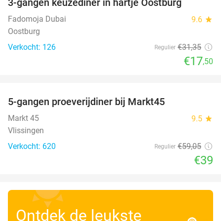
3-gangen keuzediner in hartje Oostburg
44%
Fadomoja Dubai
9.6
star
Oostburg
Verkocht: 126
€31
,35
Regulier
€17
,50
favorite_border
5-gangen proeverijdiner bij Markt45
34%
Markt 45
9.5
star
Vlissingen
Verkocht: 620
€59
,05
Regulier
€39
Ontdek de leukste