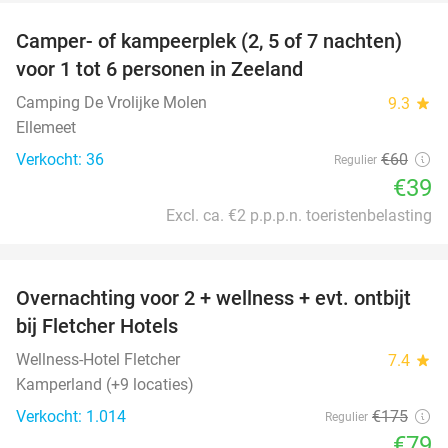
Camper- of kampeerplek (2, 5 of 7 nachten)
35%
voor 1 tot 6 personen in Zeeland
Camping De Vrolijke Molen
9.3
star
Ellemeet
Verkocht: 36
€60
Regulier
€39
Excl. ca. €2 p.p.p.n. toeristenbelasting
favorite_border
Overnachting voor 2 + wellness + evt. ontbijt
55%
bij Fletcher Hotels
Wellness-Hotel Fletcher
7.4
star
Kamperland (+9 locaties)
Verkocht: 1.014
€175
Regulier
€79