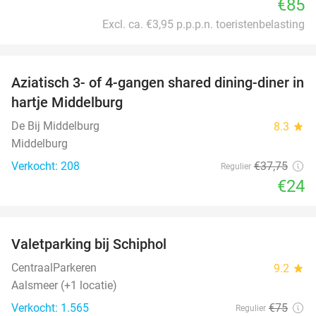
€85
Excl. ca. €3,95 p.p.p.n. toeristenbelasting
favorite_border
Aziatisch 3- of 4-gangen shared dining-diner in
36%
hartje Middelburg
De Bij Middelburg
8.3
star
Middelburg
Verkocht: 208
€37
,75
Regulier
€24
favorite_border
Valetparking bij Schiphol
23%
CentraalParkeren
9.2
star
Aalsmeer (+1 locatie)
Verkocht: 1.565
€75
Regulier