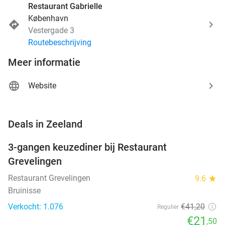
Restaurant Gabrielle
København
Vestergade 3
Routebeschrijving
Meer informatie
Website
favorite_border
Deals in Zeeland
3-gangen keuzediner bij Restaurant
48%
Grevelingen
Restaurant Grevelingen
9.6
star
Bruinisse
Verkocht: 1.076
€41
,20
Regulier
€21
,50