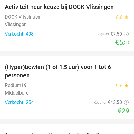
Activiteit naar keuze bij DOCK Vlissingen
27%
DOCK Vlissingen
8.8
star
Vlissingen
Verkocht: 498
€7
,50
Regulier
€5
,50
favorite_border
(Hyper)bowlen (1 of 1,5 uur) voor 1 tot 6
33%
personen
Podium19
9.6
star
Middelburg
Verkocht: 254
€43
,50
Regulier
€29
favorite_border