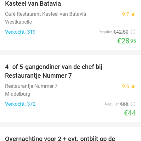
Kasteel van Batavia
Café Restaurant Kasteel van Batavia
9.7
star
Westkapelle
Verkocht: 319
€42
,50
Regulier
€28
,95
favorite_border
4- of 5-gangendiner van de chef bij
33%
Restaurantje Nummer 7
Restaurantje Nummer 7
9.6
star
Middelburg
Verkocht: 372
€66
Regulier
€44
favorite_border
Overnachting voor 2 + evt. ontbijt op de