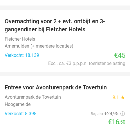
favorite_border
Overnachting voor 2 + evt. ontbijt en 3-
gangendiner bij Fletcher Hotels
Fletcher Hotels
Arnemuiden (+ meerdere locaties)
€45
Verkocht: 18.139
Excl. ca. €3 p.p.p.n. toeristenbelasting
favorite_border
Entree voor Avonturenpark de Tovertuin
34%
Avonturenpark de Tovertuin
9.1
star
Hoogerheide
Verkocht: 8.398
€24
,95
Regulier
€16
,50