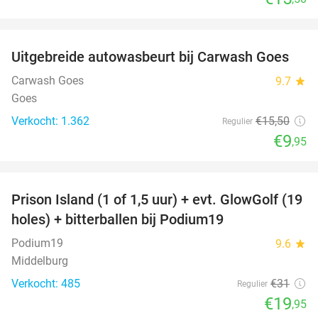
favorite_border
Uitgebreide autowasbeurt bij Carwash Goes
36%
Carwash Goes
9.7
star
Goes
Verkocht: 1.362
€15
,50
Regulier
€9
,95
favorite_border
Prison Island (1 of 1,5 uur) + evt. GlowGolf (19
36%
holes) + bitterballen bij Podium19
Podium19
9.6
star
Middelburg
Verkocht: 485
€31
Regulier
€19
,95