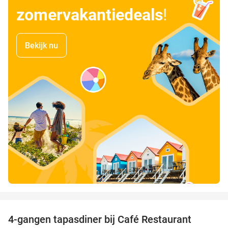
zomervakantiedeals
!
Bekijk nu
favorite_border
4-gangen tapasdiner bij Café Restaurant
32%