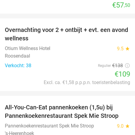
€57
,50
favorite_border
Overnachting voor 2 + ontbijt + evt. een avond
21%
wellness
Otium Wellness Hotel
9.5
star
Roosendaal
Verkocht: 38
€138
Regulier
€109
Excl. ca. €1,58 p.p.p.n. toeristenbelasting
favorite_border
All-You-Can-Eat pannenkoeken (1,5u) bij
57%
Pannenkoekenrestaurant Spek Mie Stroop
Pannenkoekenrestaurant Spek Mie Stroop
9.0
star
's-Heerenhoek