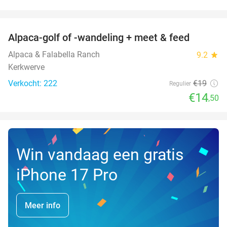
favorite_border
Alpaca-golf of -wandeling + meet & feed
24%
Alpaca & Falabella Ranch
9.2
star
Kerkwerve
Verkocht: 222
€19
Regulier
€14
,50
Win vandaag een gratis
iPhone 17 Pro
Meer info