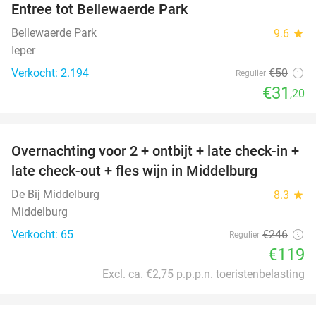
Entree tot Bellewaerde Park
38%
Bellewaerde Park
9.6
star
Ieper
Verkocht: 2.194
€50
Regulier
€31
,20
favorite_border
Overnachting voor 2 + ontbijt + late check-in +
52%
late check-out + fles wijn in Middelburg
De Bij Middelburg
8.3
star
Middelburg
Verkocht: 65
€246
Regulier
€119
Excl. ca. €2,75 p.p.p.n. toeristenbelasting
favorite_border