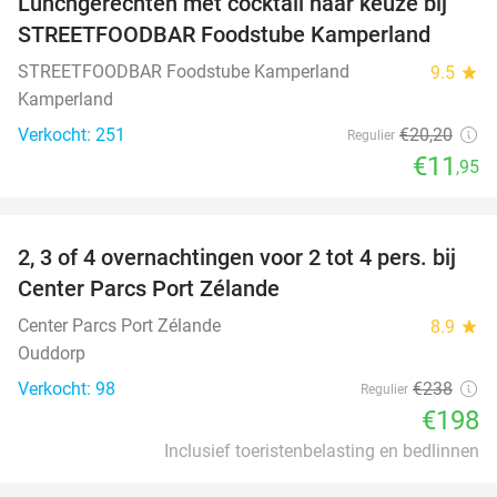
Lunchgerechten met cocktail naar keuze bij
41%
STREETFOODBAR Foodstube Kamperland
STREETFOODBAR Foodstube Kamperland
9.5
star
Kamperland
Verkocht: 251
€20
,20
Regulier
€11
,95
favorite_border
2, 3 of 4 overnachtingen voor 2 tot 4 pers. bij
17%
Center Parcs Port Zélande
Center Parcs Port Zélande
8.9
star
Ouddorp
Verkocht: 98
€238
Regulier
€198
Inclusief toeristenbelasting en bedlinnen
favorite_border