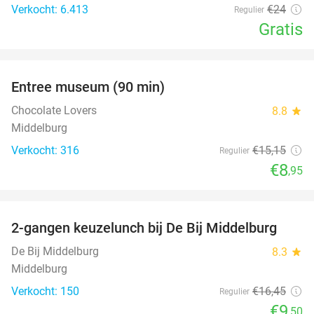
Verkocht: 6.413
€24
Regulier
Gratis
favorite_border
Entree museum (90 min)
41%
Chocolate Lovers
8.8
star
Middelburg
Verkocht: 316
€15
,15
Regulier
€8
,95
favorite_border
2-gangen keuzelunch bij De Bij Middelburg
42%
De Bij Middelburg
8.3
star
Middelburg
Verkocht: 150
€16
,45
Regulier
€9
,50