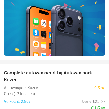
favorite_border
Complete autowasbeurt bij Autowaspark
38%
Kuzee
Autowaspark Kuzee
9.5
star
Goes (+2 locaties)
Verkocht: 2.809
€25
Regulier
€15
,50