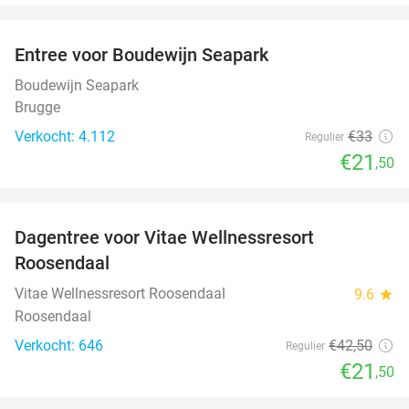
favorite_border
Entree voor Boudewijn Seapark
35%
Boudewijn Seapark
Brugge
Verkocht: 4.112
€33
Regulier
€21
,50
favorite_border
Dagentree voor Vitae Wellnessresort
49%
Roosendaal
Vitae Wellnessresort Roosendaal
9.6
star
Roosendaal
Verkocht: 646
€42
,50
Regulier
€21
,50