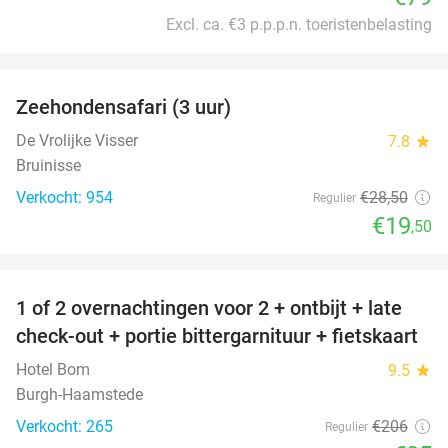
Excl. ca. €3 p.p.p.n. toeristenbelasting
favorite_border
Zeehondensafari (3 uur)
32%
De Vrolijke Visser
7.8
star
Bruinisse
Verkocht: 954
€28
,50
Regulier
€19
,50
favorite_border
1 of 2 overnachtingen voor 2 + ontbijt + late
59%
check-out + portie bittergarnituur + fietskaart
Hotel Bom
9.5
star
Burgh-Haamstede
Verkocht: 265
€206
Regulier