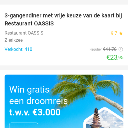
favorite_border
3-gangendiner met vrije keuze van de kaart bij
43%
Restaurant OASSIS
Restaurant OASSIS
9.7
star
Zierikzee
Verkocht: 410
€41
,70
Regulier
€23
,95
Win gratis
een droomreis
t.w.v. €3.000