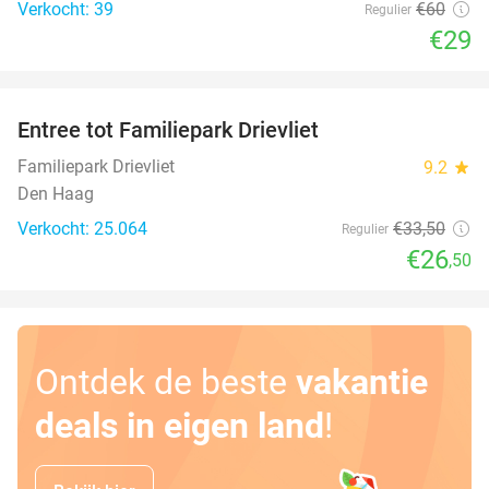
Verkocht: 39
€60
Regulier
€29
favorite_border
Entree tot Familiepark Drievliet
21%
Familiepark Drievliet
9.2
star
Den Haag
Verkocht: 25.064
€33
,50
Regulier
€26
,50
Ontdek de beste
vakantie
deals in eigen land
!