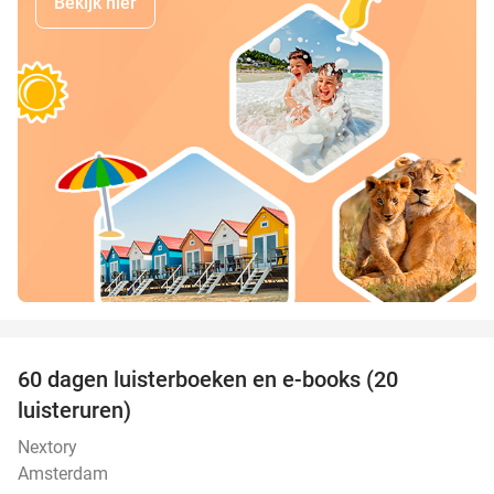
Bekijk hier
favorite_border
100%
60 dagen luisterboeken en e-books (20
luisteruren)
Nextory
Amsterdam