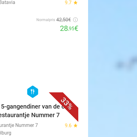
Batavia
9.7
star
42
,50
€
Normalpris
28
€
,95
favorite_border
hexagon
food
33%
f 5-gangendiner van de chef
Restaurantje Nummer 7
urantje Nummer 7
9.6
star
lburg