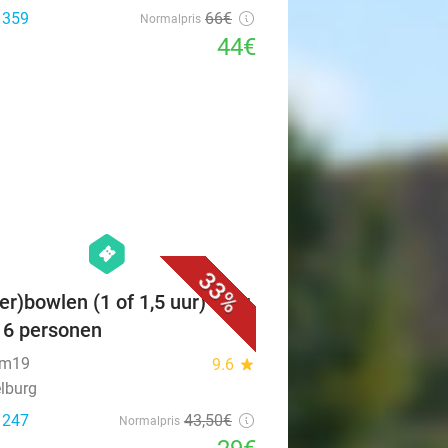
: 359
66€
Normalpris
44€
favorite_border
hexagon
events
33%
er)bowlen (1 of 1,5 uur) voor
t 6 personen
um19
9.6
star
lburg
: 247
43
,50
€
Normalpris