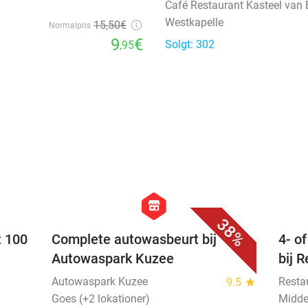
Café Restaurant Kasteel van 
Westkapelle
15
,50
€
Normalpris
9
€
Solgt: 302
,95
favorite_border
favorite_border
hexagon
store
38%
t 100
Complete autowasbeurt bij
4- o
Autowaspark Kuzee
bij 
Autowaspark Kuzee
Resta
9.5
star
Goes (+2 lokationer)
Midde