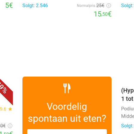
5€
Solgt: 2.546
25€
Solgt
Normalpris
15
€
,50
favorite_border
9%
(Hyp
1 to
Voordelig
Podi
9.6
star
spontaan uit eten?
Midde
50
€
Solgt