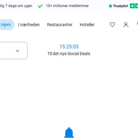
lig 7 dage om ugen
10+ millioner medlemmer
Hjem
I nærheden
Restauranter
Hoteller
15:25:04
keyboard_arrow_down
Til det nye Social Deals
notifications