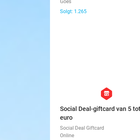
Goes
Solgt: 1.265
hexagon
store
Social Deal-giftcard van 5 to
euro
Social Deal Giftcard
Online