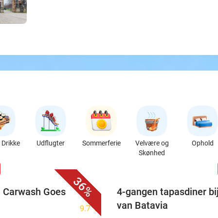
Drikke
Udflugter
Sommerferie
Velvære og
Ophold
Skønhed
favorite_border
n
36%
ij Carwash Goes
4-gangen tapasdiner bi
van Batavia
9.7
star