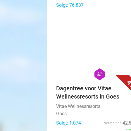
Solgt: 76.837
hexagon
wellness
4
Dagentree voor Vitae
Wellnessresorts in Goes
Vitae Wellnessresorts
Goes
Solgt: 1.074
42
,
Normalpris