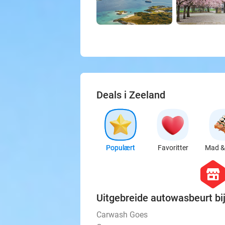
Deals i Zeeland
Populært
Favoritter
Mad & 
hexago
store
Uitgebreide autowasbeurt b
Carwash Goes