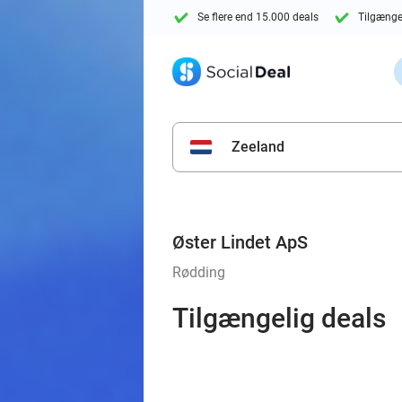
Se flere end 15.000 deals
Tilgænge
Zeeland
Øster Lindet ApS
Rødding
Tilgængelig deals