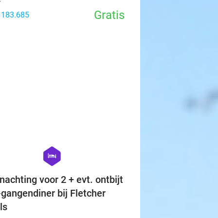
v. €3.000
l Deal Win
e
Gratis
: 183.685
favorite_border
hexagon
hotel
nachting voor 2 + evt. ontbijt