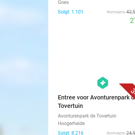
Wellnessresorts in Goes
Vitae Wellnessresorts
Goes
Solgt: 1.101
42
,
Normalpris
2
hexagon
events
3
Entree voor Avonturenpark d
Tovertuin