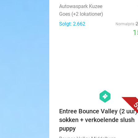
3
Complete autowasbeurt bij
Autowaspark Kuzee
Autowaspark Kuzee
Goes (+2 lokationer)
Solgt: 2.662
Normalpris
1
hexagon
events
5
Entree Bounce Valley (2 uur)