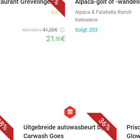
Skønhed
favorite_border
n
48%
taurant Grevelingen
Alpaca-golf of -wandel
Alpaca & Falabella Ranch
9.6
star
Kerkwerve
41
,20
€
Solgt: 203
Normalpris
21
€
,50
favorite_border
favorite_border
hexagon
store