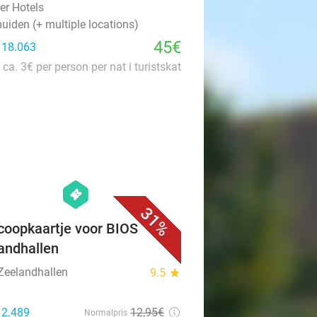
-gangendiner bij Fletcher
ls
er Hotels
uiden (+ multiple locations)
45€
: 18.063
 ca. 3€ per person per nat i turistskat
favorite_border
hexagon
events
31%
coopkaartje voor BIOS
andhallen