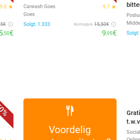
8%
36%
Uitgebreide autowasbeurt bij
Priso
Carwash Goes
Glow
bitt
Carwash Goes
9.5
star
9.7
star
Goes
Podi
Midde
25€
Solgt: 1.333
15
,50
€
Normalpris
5
€
9
€
Solgt
,50
,95
favorite_border
0%
 +
Grat