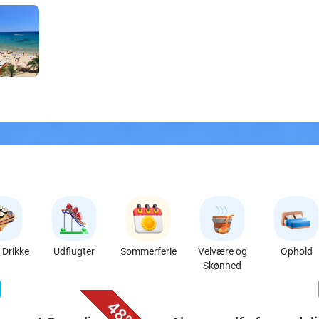
Drikke
Udflugter
Sommerferie
Velvære og
Ophold