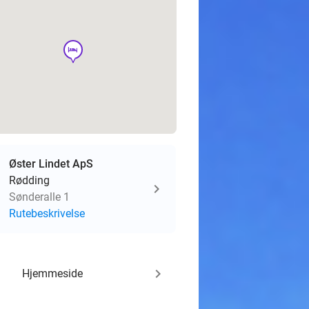
hotel
Øster Lindet ApS
Rødding
Sønderalle 1
Rutebeskrivelse
keyboard_arrow_right
Hjemmeside