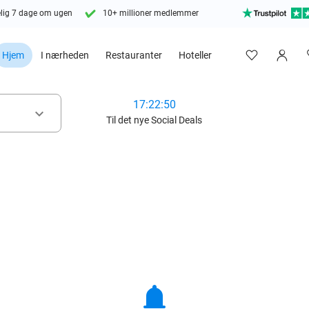
lig 7 dage om ugen
10+ millioner medlemmer
Hjem
I nærheden
Restauranter
Hoteller
17:22:49
keyboard_arrow_down
Til det nye Social Deals
notifications