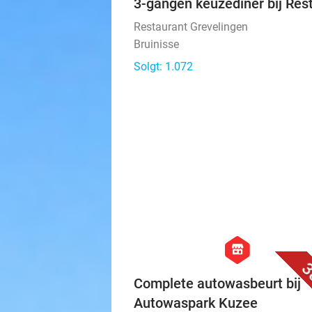
hexago
food
3-gangen keuzediner bij Res
Restaurant Grevelingen
Bruinisse
Solgt: 1.072
hexagon
store