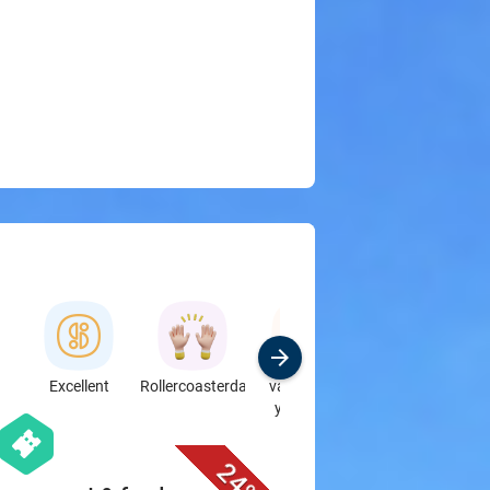
Excellent
Rollercoasterday
vacation in
Specialbutikker