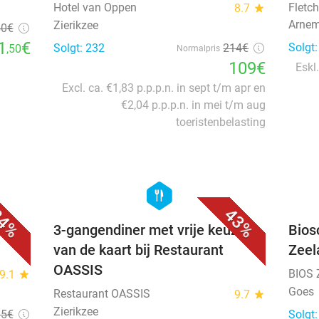
evt. welkomstdrankje en diner in
en 3
hartje Zierikzee
Hote
9.6
star
Hotel van Oppen
Fletch
8.7
star
Arnem
Zierikzee
50
€
1
€
Solgt
Solgt: 232
214€
,50
Normalpris
109€
Eskl.
Excl. ca. €1,83 p.p.p.n. in sept t/m apr en
€2,04 p.p.p.n. in mei t/m aug
toeristenbelasting
favorite_border
favorite_border
hexagon
food
4%
43%
e
3-gangendiner met vrije keuze
Bios
van de kaart bij Restaurant
Zeel