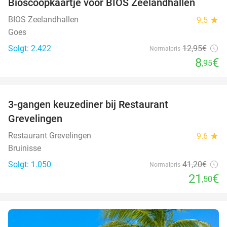
Bioscoopkaartje voor BIOS Zeelandhallen
31%
BIOS Zeelandhallen
9.5
star
Goes
Solgt: 2.422
12
,95
€
Normalpris
8
€
,95
favorite_border
3-gangen keuzediner bij Restaurant
48%
Grevelingen
Restaurant Grevelingen
9.6
star
Bruinisse
Solgt: 1.050
41
,20
€
Normalpris
21
€
,50