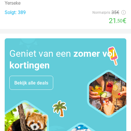
Yerseke
Solgt: 389
35€
Normalpris
21
€
,50
Geniet van een
zomer vol
kortingen
Bekijk alle deals