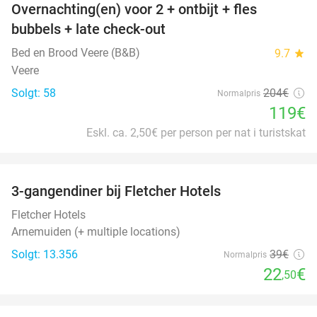
Overnachting(en) voor 2 + ontbijt + fles
42%
bubbels + late check-out
Bed en Brood Veere (B&B)
9.7
star
Veere
Solgt: 58
204€
Normalpris
119€
Eskl. ca. 2,50€ per person per nat i turistskat
favorite_border
3-gangendiner bij Fletcher Hotels
42%
Fletcher Hotels
Arnemuiden (+ multiple locations)
Solgt: 13.356
39€
Normalpris
22
€
,50
favorite_border