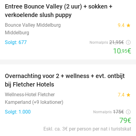
Entree Bounce Valley (2 uur) + sokken +
50%
verkoelende slush puppy
Bounce Valley Middelburg
9.4
star
Middelburg
Solgt: 677
21
,95
€
Normalpris
10
€
,95
favorite_border
Overnachting voor 2 + wellness + evt. ontbijt
55%
bij Fletcher Hotels
Wellness-Hotel Fletcher
7.4
star
Kamperland (+9 lokationer)
Solgt: 1.000
175€
Normalpris
79€
Eskl. ca. 3€ per person per nat i turistskat