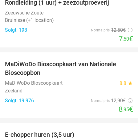
Rondleiding (1 uur) + zeezoutproeverij
40%
Zeeuwsche Zoute
Bruinisse (+1 location)
Solgt: 198
12
,50
€
Normalpris
7
€
,50
favorite_border
MaDiWoDo Bioscoopkaart van Nationale
31%
Bioscoopbon
MaDiWoDo Bioscoopkaart
8.8
star
Zeeland
Solgt: 19.976
12
,90
€
Normalpris
8
€
,95
favorite_border
E-chopper huren (3,5 uur)
40%