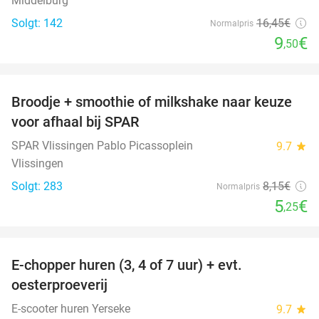
Middelburg
Solgt: 142
16
,45
€
Normalpris
9
€
,50
favorite_border
Broodje + smoothie of milkshake naar keuze
36%
voor afhaal bij SPAR
SPAR Vlissingen Pablo Picassoplein
9.7
star
Vlissingen
Solgt: 283
8
,15
€
Normalpris
5
€
,25
favorite_border
E-chopper huren (3, 4 of 7 uur) + evt.
39%
oesterproeverij
E-scooter huren Yerseke
9.7
star