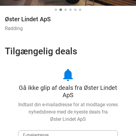
Øster Lindet ApS
Rødding
Tilgængelig deals
notifications
Gå ikke glip af deals fra Øster Lindet
ApS
Indtast din e-mailadresse for at modtage vores
nyhedsbreve med de nyeste deals fra
Øster Lindet ApS
E-mailadresse