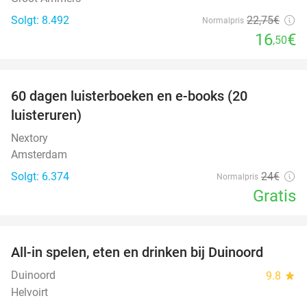
Solgt: 8.492
22
,75
€
Normalpris
16
€
,50
favorite_border
100%
60 dagen luisterboeken en e-books (20
luisteruren)
Nextory
Amsterdam
Solgt: 6.374
24€
Normalpris
Gratis
favorite_border
All-in spelen, eten en drinken bij Duinoord
19%
Duinoord
9.8
star
Helvoirt