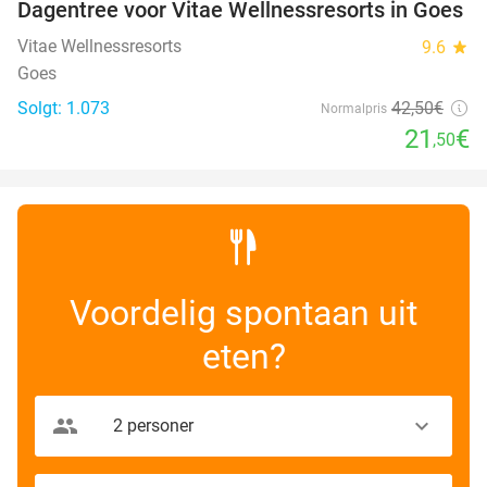
Dagentree voor Vitae Wellnessresorts in Goes
49%
Vitae Wellnessresorts
9.6
star
Goes
Solgt: 1.073
42
,50
€
Normalpris
21
€
,50
Voordelig spontaan uit
eten?