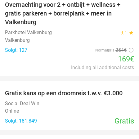
Overnachting voor 2 + ontbijt + wellness +
33%
gratis parkeren + borrelplank + meer in
Valkenburg
Parkhotel Valkenburg
9.1
star
Valkenburg
Solgt: 127
254€
Normalpris
169€
Including all additional costs
favorite_border
Gratis kans op een droomreis t.w.v. €3.000
Social Deal Win
Online
Gratis
Solgt: 181.849
favorite_border