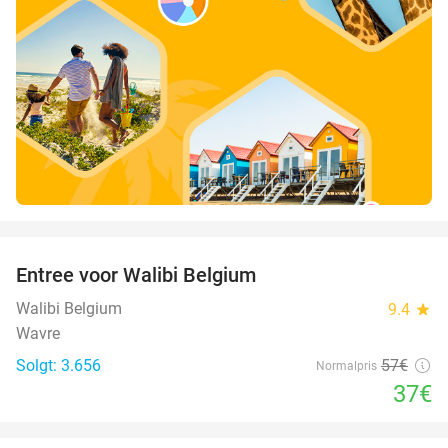
favorite_border
Entree voor Walibi Belgium
35%
Walibi Belgium
9.4
star
Wavre
Solgt: 3.656
57€
Normalpris
37€
favorite_border