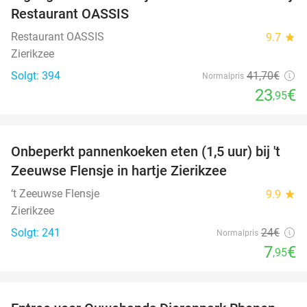
Restaurant OASSIS
Restaurant OASSIS
9.7
star
Zierikzee
Solgt: 394
41
,70
€
Normalpris
23
€
,95
favorite_border
Onbeperkt pannenkoeken eten (1,5 uur) bij 't
67%
Zeeuwse Flensje in hartje Zierikzee
‘t Zeeuwse Flensje
9.9
star
Zierikzee
Solgt: 241
24€
Normalpris
7
€
,95
favorite_border