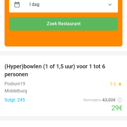
Zoek Restaurant
favorite_border
(Hyper)bowlen (1 of 1,5 uur) voor 1 tot 6
33%
personen
Podium19
9.6
star
Middelburg
Solgt: 245
43
,50
€
Normalpris
29€
favorite_border