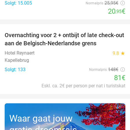
Solgt: 15.005
25
,95
€
Normalpris
20
€
,95
favorite_border
Overnachting voor 2 + ontbijt of late check-out
45%
aan de Belgisch-Nederlandse grens
Hotel Reynaert
9.8
star
Kapellebrug
Solgt: 133
148€
Normalpris
81€
Eskl. ca. 2€ per person per nat i turistskat
Waar gaat jouw
gratis droomreis