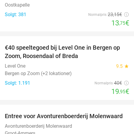
Oostkapelle
Solgt: 381
23
,15
€
Normalpris
13
€
,75
favorite_border
€40 speeltegoed bij Level One in Bergen op
50%
Zoom, Roosendaal of Breda
Level One
9.5
star
Bergen op Zoom (+2 lokationer)
Solgt: 1.191
40€
Normalpris
19
€
,95
favorite_border
Entree voor Avonturenboerderij Molenwaard
27%
Avonturenboerderij Molenwaard
Groot-Ammers