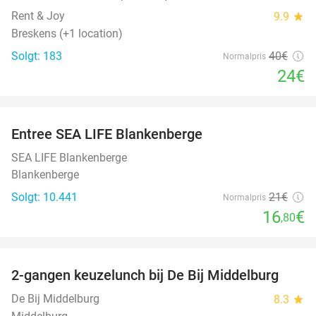
Rent & Joy
9.9
star
Breskens (+1 location)
Solgt: 183
40€
Normalpris
24€
favorite_border
Entree SEA LIFE Blankenberge
20%
SEA LIFE Blankenberge
Blankenberge
Solgt: 10.441
21€
Normalpris
16
€
,80
favorite_border
2-gangen keuzelunch bij De Bij Middelburg
42%
De Bij Middelburg
8.3
star