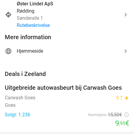
Øster Lindet ApS
Rødding
Sønderalle 1
Rutebeskrivelse
Mere information
Hjemmeside
favorite_border
Deals i Zeeland
Uitgebreide autowasbeurt bij Carwash Goes
36%
Carwash Goes
9.7
star
Goes
Solgt: 1.236
15
,50
€
Normalpris
9
€
,95
favorite_border