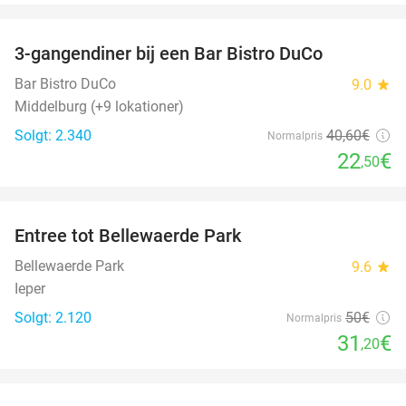
favorite_border
3-gangendiner bij een Bar Bistro DuCo
45%
Bar Bistro DuCo
9.0
star
Middelburg (+9 lokationer)
Solgt: 2.340
40
,60
€
Normalpris
22
€
,50
favorite_border
Entree tot Bellewaerde Park
38%
Bellewaerde Park
9.6
star
Ieper
Solgt: 2.120
50€
Normalpris
31
€
,20
favorite_border