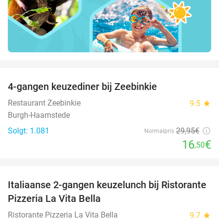
favorite_border
4-gangen keuzediner bij Zeebinkie
45%
Restaurant Zeebinkie
9.5
star
Burgh-Haamstede
Solgt: 1.081
29
,95
€
Normalpris
16
€
,50
favorite_border
Italiaanse 2-gangen keuzelunch bij Ristorante
41%
Pizzeria La Vita Bella
Ristorante Pizzeria La Vita Bella
9.7
star