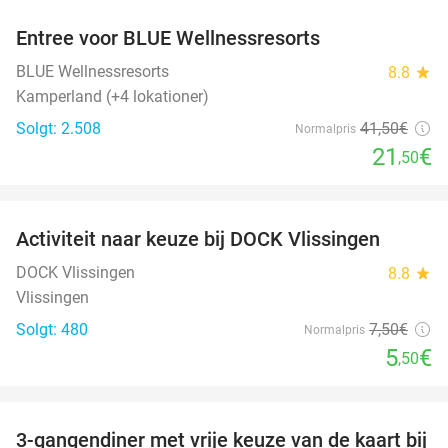
Entree voor BLUE Wellnessresorts
48%
BLUE Wellnessresorts
8.8
star
Kamperland (+4 lokationer)
Solgt: 2.508
41
,50
€
Normalpris
21
€
,50
favorite_border
Activiteit naar keuze bij DOCK Vlissingen
27%
DOCK Vlissingen
8.8
star
Vlissingen
Solgt: 480
7
,50
€
Normalpris
5
€
,50
favorite_border
3-gangendiner met vrije keuze van de kaart bij
43%