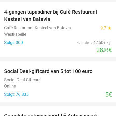
4-gangen tapasdiner bij Café Restaurant
32%
Kasteel van Batavia
Café Restaurant Kasteel van Batavia
9.7
star
Westkapelle
Solgt: 300
42
,50
€
Normalpris
28
€
,95
favorite_border
Social Deal-giftcard van 5 tot 100 euro
Social Deal Giftcard
Online
5€
Solgt: 76.835
favorite_border
Complete autowasbeurt bij Autowaspark