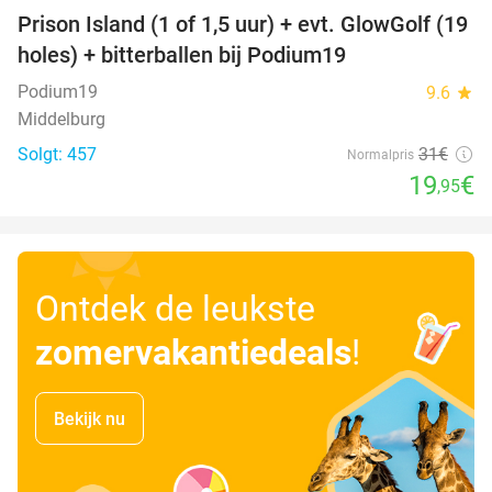
Prison Island (1 of 1,5 uur) + evt. GlowGolf (19
36%
holes) + bitterballen bij Podium19
Podium19
9.6
star
Middelburg
Solgt: 457
31€
Normalpris
19
€
,95
Ontdek de leukste
zomervakantiedeals
!
Bekijk nu