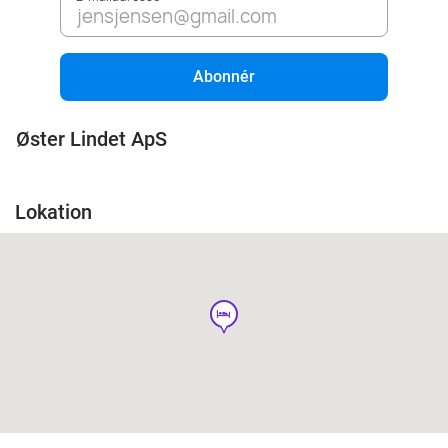
Abonnér
Øster Lindet ApS
Lokation
hotel