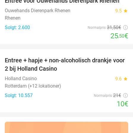
Entree voor Ouwehands Dierenpark Rhenen
19%
Ouwehands Dierenpark Rhenen
9.5
star
Rhenen
Solgt: 2.600
31
,50
€
Normalpris
25
€
,50
favorite_border
Entree + hapje + non-alcoholisch drankje voor
52%
2 bij Holland Casino
Holland Casino
9.6
star
Rotterdam (+12 lokationer)
Solgt: 10.557
21€
Normalpris
10€