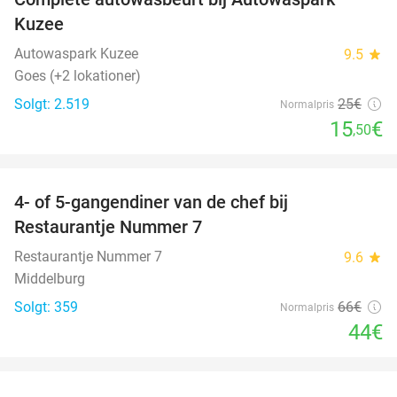
38%
Kuzee
Autowaspark Kuzee
9.5
star
Goes (+2 lokationer)
Solgt: 2.519
25€
Normalpris
15
€
,50
favorite_border
4- of 5-gangendiner van de chef bij
33%
Restaurantje Nummer 7
Restaurantje Nummer 7
9.6
star
Middelburg
Solgt: 359
66€
Normalpris
44€
favorite_border