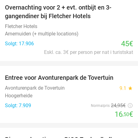
Overnachting voor 2 + evt. ontbijt en 3-
gangendiner bij Fletcher Hotels
Fletcher Hotels
Arnemuiden (+ multiple locations)
45€
Solgt: 17.906
Eskl. ca. 3€ per person per nat i turistskat
favorite_border
Entree voor Avonturenpark de Tovertuin
34%
Avonturenpark de Tovertuin
9.1
star
Hoogerheide
Solgt: 7.909
24
,95
€
Normalpris
16
€
,50
favorite_border