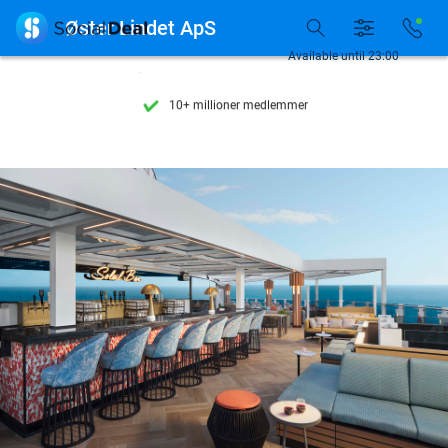
Se flere end 15.000 deals

Øster Lindet ApS
Tilgængelig 7 dage om ugen
Available until 23:00
10+ millioner medlemmer
9,4
baseret på
205.794 anmeldelser
Se flere end 15.000 deals
Tilgængelig 7 dage om ugen
10+ millioner medlemmer