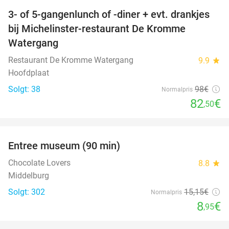
3- of 5-gangenlunch of -diner + evt. drankjes
16%
bij Michelinster-restaurant De Kromme
Watergang
Restaurant De Kromme Watergang
9.9
star
Hoofdplaat
Solgt: 38
98€
Normalpris
82
€
,50
favorite_border
Entree museum (90 min)
41%
Chocolate Lovers
8.8
star
Middelburg
Solgt: 302
15
,15
€
Normalpris
8
€
,95
favorite_border