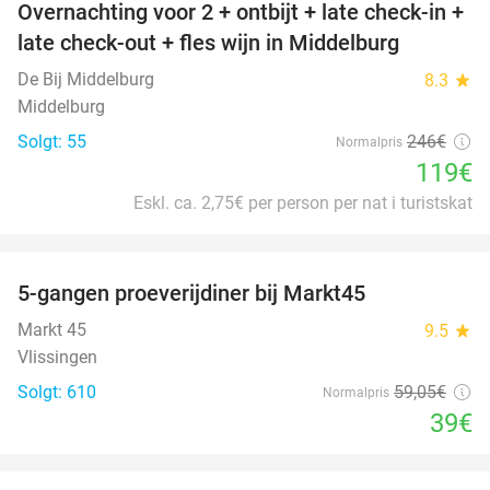
Overnachting voor 2 + ontbijt + late check-in +
52%
late check-out + fles wijn in Middelburg
De Bij Middelburg
8.3
star
Middelburg
Solgt: 55
246€
Normalpris
119€
Eskl. ca. 2,75€ per person per nat i turistskat
favorite_border
5-gangen proeverijdiner bij Markt45
34%
Markt 45
9.5
star
Vlissingen
Solgt: 610
59
,05
€
Normalpris
39€
favorite_border