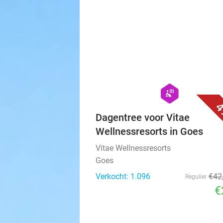
Verkocht: 76.852
hexagon
wellness
4
Dagentree voor Vitae
Wellnessresorts in Goes
Vitae Wellnessresorts
Goes
Verkocht: 1.096
€42
Regulier