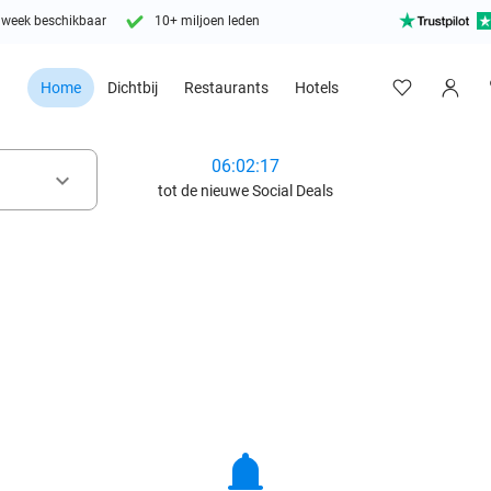
 week beschikbaar
10+ miljoen leden
Home
Dichtbij
Restaurants
Hotels
06:02:15
keyboard_arrow_down
tot de nieuwe Social Deals
notifications