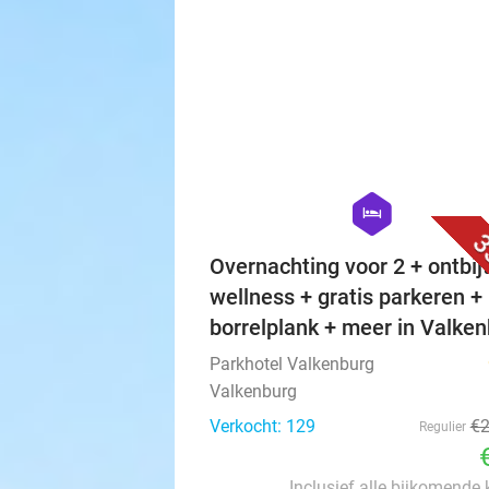
€
hexagon
hotel
3
Overnachting voor 2 + ontbijt
wellness + gratis parkeren +
borrelplank + meer in Valke
Parkhotel Valkenburg
Valkenburg