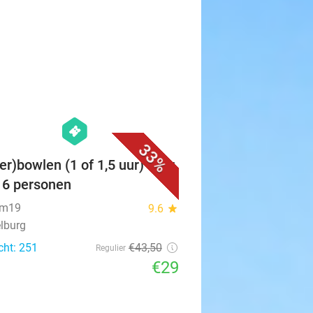
cht: 364
€66
Regulier
€44
favorite_border
hexagon
events
33%
er)bowlen (1 of 1,5 uur) voor
t 6 personen
um19
9.6
star
lburg
cht: 251
€43
,50
Regulier