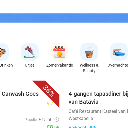
Drinken
Uitjes
Zomervakantie
Wellness &
Overnacht
Beauty
favorite_border
n
36%
ij Carwash Goes
4-gangen tapasdiner bi
van Batavia
9.7
star