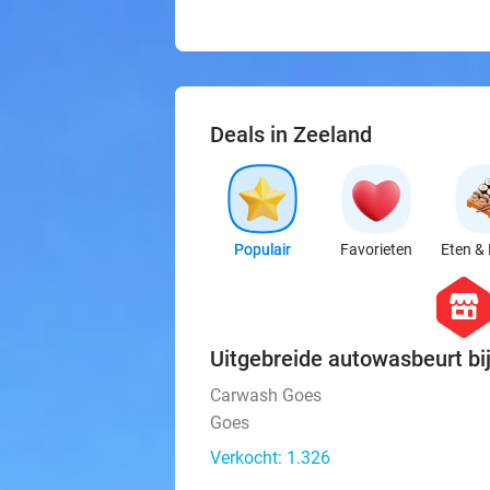
Deals in Zeeland
Populair
Favorieten
Eten & 
hexago
store
Uitgebreide autowasbeurt b
Carwash Goes