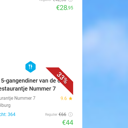
Batavia
9.7
star
€42
,50
Regulier
€28
,95
favorite_border
hexagon
food
33%
f 5-gangendiner van de chef
Restaurantje Nummer 7
urantje Nummer 7
9.6
star
lburg