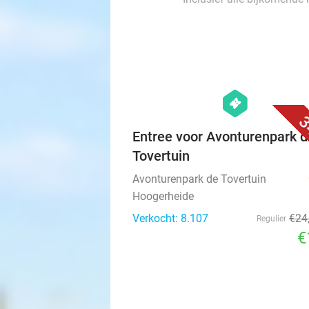
Verkocht: 129
€
Regulier
Inclusief alle bijkomende
hexagon
events
3
Entree voor Avonturenpark d
Tovertuin
Avonturenpark de Tovertuin
Hoogerheide
Verkocht: 8.107
€24
Regulier
€