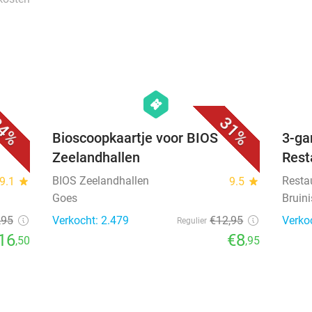
Verko
254
€169
E
 kosten
favorite_border
favorite_border
hexagon
events
4%
31%
e
Bioscoopkaartje voor BIOS
3-ga
Zeelandhallen
Rest
BIOS Zeelandhallen
Resta
9.1
star
9.5
star
Goes
Bruin
,95
Verkocht: 2.479
€12
,95
Verko
Regulier
16
€8
,50
,95