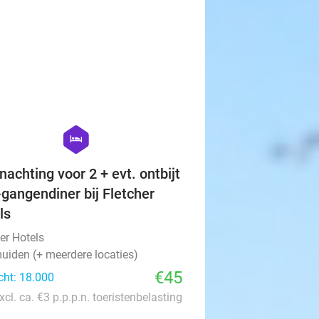
€29
favorite_border
hexagon
hotel
nachting voor 2 + evt. ontbijt
-gangendiner bij Fletcher
ls
er Hotels
uiden (+ meerdere locaties)