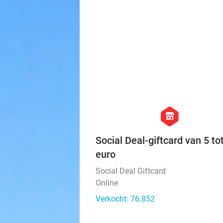
Goes
Verkocht: 1.326
hexagon
store
Social Deal-giftcard van 5 to
euro
Social Deal Giftcard
Online