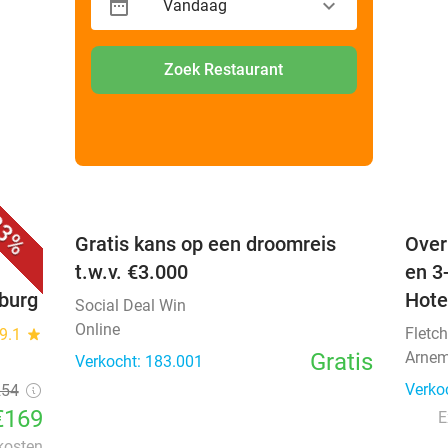
21
,50
2 personen
Vandaag
Zoek Restaurant
favorite_border
favorite_border
3%
 +
Gratis kans op een droomreis
Over
t.w.v. €3.000
en 3
nburg
Hote
Social Deal Win
Online
Fletch
9.1
star
Gratis
Arnem
Verkocht: 183.001