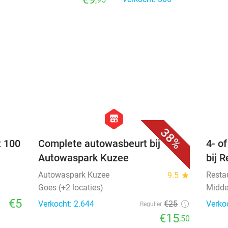
Café Restaurant Kasteel van 
Westkapelle
€15
,50
Regulier
€9
Verkocht: 306
,95
favorite_border
favorite_border
hexagon
store
38%
t 100
Complete autowasbeurt bij
4- o
Autowaspark Kuzee
bij 
Autowaspark Kuzee
Resta
9.5
star
Goes (+2 locaties)
Midde