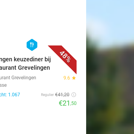
€45
cht: 18.000
xcl. ca. €3 p.p.p.n. toeristenbelasting
favorite_border
hexagon
food
48%
ngen keuzediner bij
aurant Grevelingen
urant Grevelingen
9.6
star
isse
cht: 1.067
€41
,20
Regulier
€21
,50