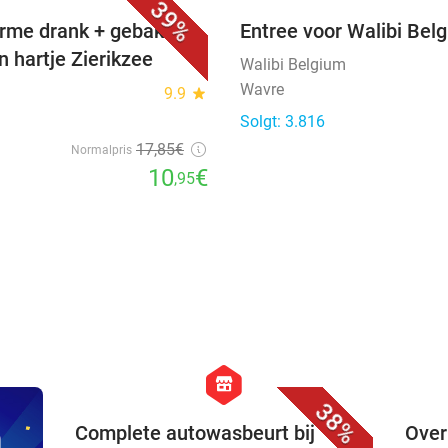
39%
rme drank + gebak +
Entree voor Walibi Bel
n hartje Zierikzee
Walibi Belgium
Wavre
9.9
star
Solgt: 3.816
17
,85
€
Normalpris
10
€
,95
favorite_border
hexagon
store
38%
n
Complete autowasbeurt bij
Over