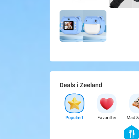
Deals i Zeeland
Populært
Favoritter
Mad & 
hexago
food