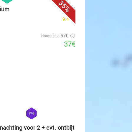
35%
gium
9.4
star
57€
Normalpris
37€
favorite_border
hexagon
hotel
nachting voor 2 + evt. ontbijt