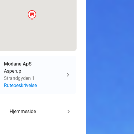
store
Modane ApS
Asperup
Strandgyden 1
Rutebeskrivelse
keyboard_arrow_right
Hjemmeside