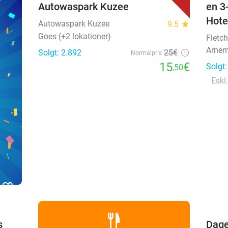
Autowaspark Kuzee
en 3
Hote
Autowaspark Kuzee
9.5
star
Goes (+2 lokationer)
Fletch
Arnem
Solgt: 2.892
25€
Normalpris
15
€
Solgt
,50
Eskl.
favorite_border
s
Dage