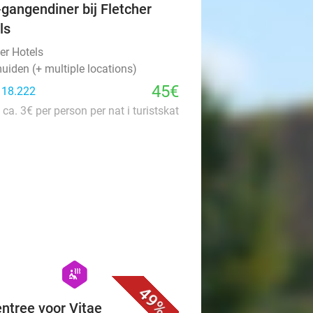
-gangendiner bij Fletcher
ls
er Hotels
uiden (+ multiple locations)
45€
: 18.222
 ca. 3€ per person per nat i turistskat
favorite_border
hexagon
wellness
49%
ntree voor Vitae