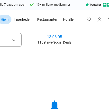
lig 7 dage om ugen
10+ millioner medlemmer
Hjem
I nærheden
Restauranter
Hoteller
13:06:04
keyboard_arrow_down
Til det nye Social Deals
notifications