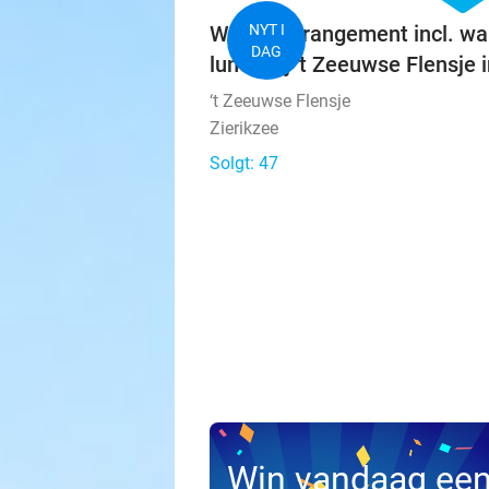
Wandelarrangement incl. wa
NYT I
DAG
lunch bij 't Zeeuwse Flensje i
‘t Zeeuwse Flensje
Zierikzee
Solgt: 47
Win vandaag ee