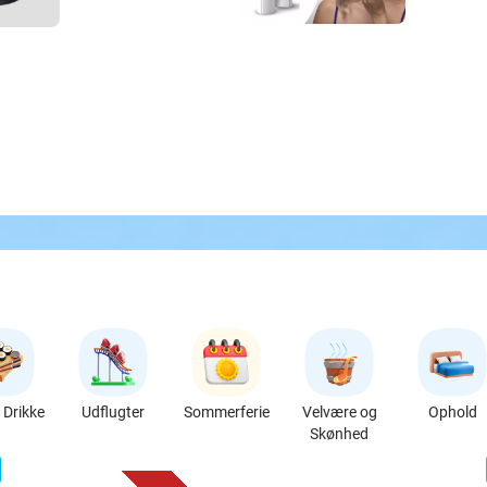
Drikke
Udflugter
Sommerferie
Velvære og
Ophold
Skønhed
favorite_border
n