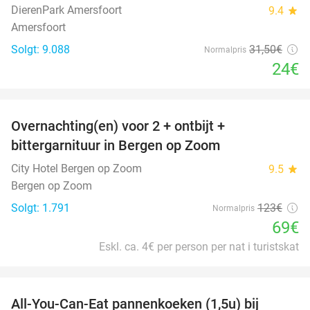
DierenPark Amersfoort
9.4
star
Amersfoort
Solgt: 9.088
31
,50
€
Normalpris
24€
favorite_border
Overnachting(en) voor 2 + ontbijt +
44%
bittergarnituur in Bergen op Zoom
City Hotel Bergen op Zoom
9.5
star
Bergen op Zoom
Solgt: 1.791
123€
Normalpris
69€
Eskl. ca. 4€ per person per nat i turistskat
favorite_border
All-You-Can-Eat pannenkoeken (1,5u) bij
57%