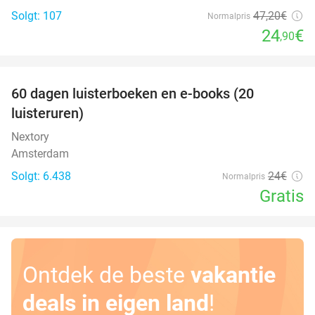
Solgt: 107
47
,20
€
Normalpris
24
€
,90
favorite_border
100%
60 dagen luisterboeken en e-books (20
luisteruren)
Nextory
Amsterdam
Solgt: 6.438
24€
Normalpris
Gratis
Ontdek de beste
vakantie
deals in eigen land
!