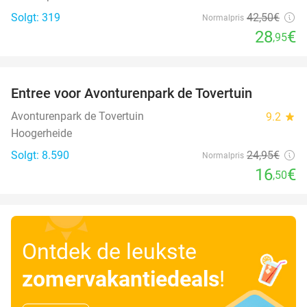
Solgt: 319
42
,50
€
Normalpris
28
€
,95
favorite_border
Entree voor Avonturenpark de Tovertuin
34%
Avonturenpark de Tovertuin
9.2
star
Hoogerheide
Solgt: 8.590
24
,95
€
Normalpris
16
€
,50
Ontdek de leukste
zomervakantiedeals
!