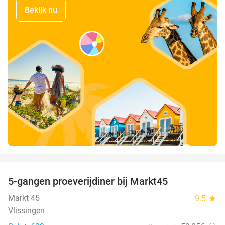
Bekijk nu
favorite_border
5-gangen proeverijdiner bij Markt45
34%
Markt 45
9.5
star
Vlissingen