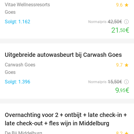
Vitae Wellnessresorts
9.6
star
Goes
Solgt: 1.162
42
,50
€
Normalpris
21
€
,50
favorite_border
Uitgebreide autowasbeurt bij Carwash Goes
36%
Carwash Goes
9.7
star
Goes
Solgt: 1.396
15
,50
€
Normalpris
9
€
,95
favorite_border
Overnachting voor 2 + ontbijt + late check-in +
52%
late check-out + fles wijn in Middelburg
De Bij Middelburg
8.2
star