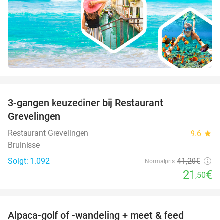
favorite_border
3-gangen keuzediner bij Restaurant
48%
Grevelingen
Restaurant Grevelingen
9.6
star
Bruinisse
Solgt: 1.092
41
,20
€
Normalpris
21
€
,50
favorite_border
Alpaca-golf of -wandeling + meet & feed
24%