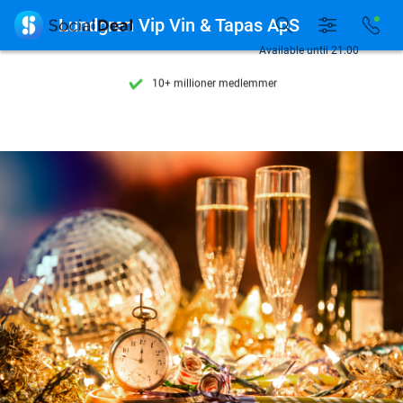
Se flere end 15.000 deals

Lundgren Vip Vin & Tapas ApS
Tilgængelig 7 dage om ugen
Available until 21:00
10+ millioner medlemmer
9,4
baseret på
206.200 anmeldelser
Se flere end 15.000 deals
Tilgængelig 7 dage om ugen
10+ millioner medlemmer