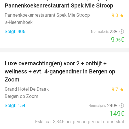
Pannenkoekenrestaurant Spek Mie Stroop
Pannenkoekenrestaurant Spek Mie Stroop
9.0
star
's-Heerenhoek
Solgt: 406
23€
Normalpris
9
€
,95
favorite_border
Luxe overnachting(en) voor 2 + ontbijt +
38%
wellness + evt. 4-gangendiner in Bergen op
Zoom
Grand Hotel De Draak
9.7
star
Bergen op Zoom
Solgt: 154
240€
Normalpris
149€
Eskl. ca. 3,34€ per person per nat i turistskat