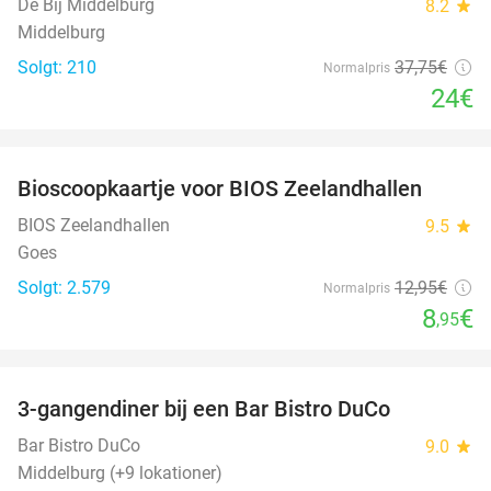
De Bij Middelburg
8.2
star
Middelburg
Solgt: 210
37
,75
€
Normalpris
24€
favorite_border
Bioscoopkaartje voor BIOS Zeelandhallen
31%
BIOS Zeelandhallen
9.5
star
Goes
Solgt: 2.579
12
,95
€
Normalpris
8
€
,95
favorite_border
3-gangendiner bij een Bar Bistro DuCo
45%
Bar Bistro DuCo
9.0
star
Middelburg (+9 lokationer)