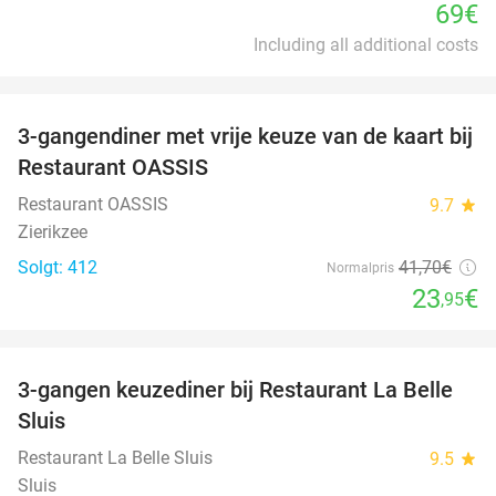
69€
Including all additional costs
favorite_border
3-gangendiner met vrije keuze van de kaart bij
43%
Restaurant OASSIS
Restaurant OASSIS
9.7
star
Zierikzee
Solgt: 412
41
,70
€
Normalpris
23
€
,95
favorite_border
3-gangen keuzediner bij Restaurant La Belle
47%
Sluis
Restaurant La Belle Sluis
9.5
star
Sluis