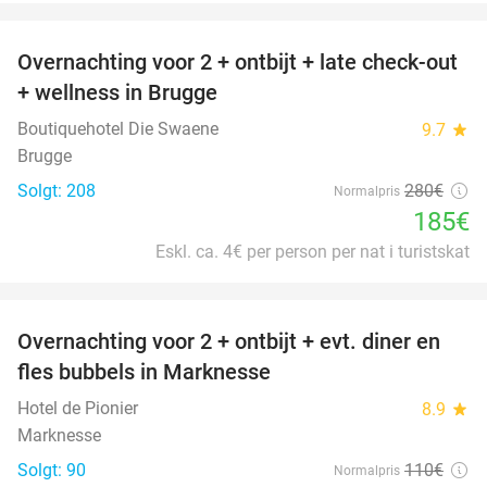
favorite_border
Overnachting voor 2 + ontbijt + late check-out
34%
+ wellness in Brugge
Boutiquehotel Die Swaene
9.7
star
Brugge
Solgt: 208
280€
Normalpris
185€
Eskl. ca. 4€ per person per nat i turistskat
favorite_border
Overnachting voor 2 + ontbijt + evt. diner en
37%
fles bubbels in Marknesse
Hotel de Pionier
8.9
star
Marknesse
Solgt: 90
110€
Normalpris