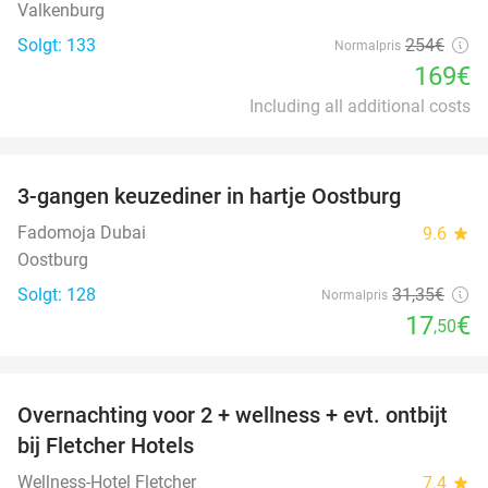
Valkenburg
Solgt: 133
254€
Normalpris
169€
Including all additional costs
favorite_border
3-gangen keuzediner in hartje Oostburg
44%
Fadomoja Dubai
9.6
star
Oostburg
Solgt: 128
31
,35
€
Normalpris
17
€
,50
favorite_border
Overnachting voor 2 + wellness + evt. ontbijt
55%
bij Fletcher Hotels
Wellness-Hotel Fletcher
7.4
star