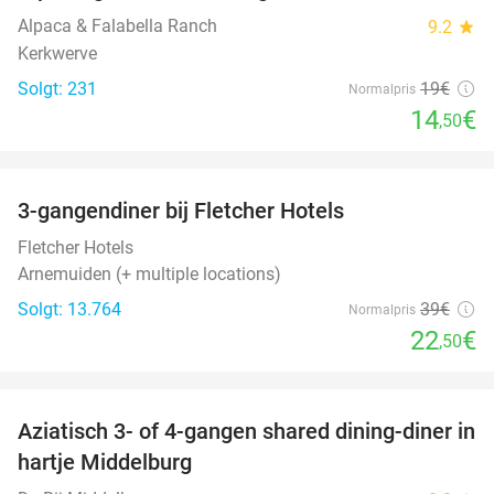
Alpaca & Falabella Ranch
9.2
star
Kerkwerve
Solgt: 231
19€
Normalpris
14
€
,50
favorite_border
3-gangendiner bij Fletcher Hotels
42%
Fletcher Hotels
Arnemuiden (+ multiple locations)
Solgt: 13.764
39€
Normalpris
22
€
,50
favorite_border
Aziatisch 3- of 4-gangen shared dining-diner in
36%
hartje Middelburg