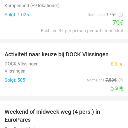
Kamperland (+9 lokationer)
Solgt: 1.025
175€
Normalpris
79€
Eskl. ca. 3€ per person per nat i turistskat
favorite_border
Activiteit naar keuze bij DOCK Vlissingen
27%
DOCK Vlissingen
8.8
star
Vlissingen
Solgt: 505
7
,50
€
Normalpris
5
€
,50
favorite_border
Weekend of midweek weg (4 pers.) in
25%
EuroParcs