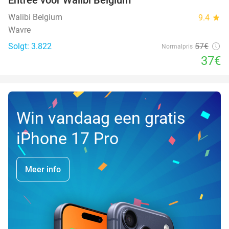
35%
Walibi Belgium
9.4
star
Wavre
Solgt: 3.822
57€
Normalpris
37€
Win vandaag een gratis
iPhone 17 Pro
Meer info