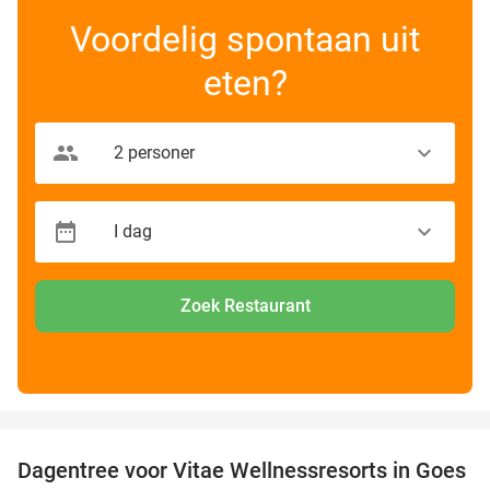
Voordelig spontaan uit
eten?
Zoek Restaurant
favorite_border
Dagentree voor Vitae Wellnessresorts in Goes
49%