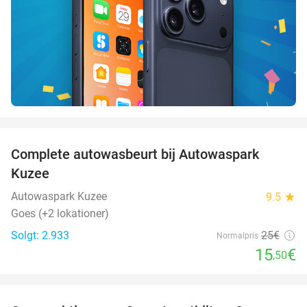
favorite_border
Complete autowasbeurt bij Autowaspark
38%
Kuzee
Autowaspark Kuzee
9.5
star
Goes (+2 lokationer)
Solgt: 2.933
25€
Normalpris
15
€
,50
favorite_border