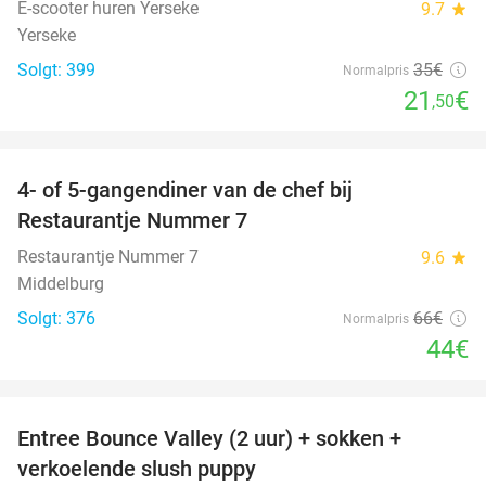
E-scooter huren Yerseke
9.7
star
Yerseke
Solgt: 399
35€
Normalpris
21
€
,50
favorite_border
4- of 5-gangendiner van de chef bij
33%
Restaurantje Nummer 7
Restaurantje Nummer 7
9.6
star
Middelburg
Solgt: 376
66€
Normalpris
44€
favorite_border
Entree Bounce Valley (2 uur) + sokken +
50%
verkoelende slush puppy