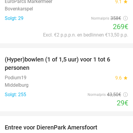
EuroParcs Markermeer
9.1
star
Bovenkarspel
Solgt: 29
358€
Normalpris
269€
Excl. €2 p.p.p.n. en bedlinnen €13,50 p.p.
favorite_border
(Hyper)bowlen (1 of 1,5 uur) voor 1 tot 6
33%
personen
Podium19
9.6
star
Middelburg
Solgt: 255
43
,50
€
Normalpris
29€
favorite_border
Entree voor DierenPark Amersfoort
24%