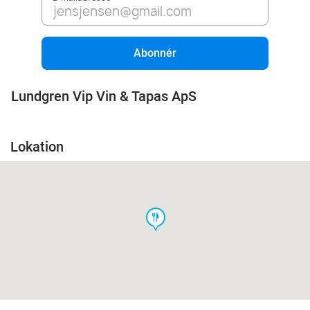
Abonnér
Lundgren Vip Vin & Tapas ApS
Lokation
food