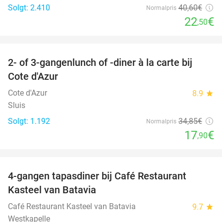
Solgt: 2.410
40
,60
€
Normalpris
22
€
,50
favorite_border
2- of 3-gangenlunch of -diner à la carte bij
49%
Cote d'Azur
Cote d'Azur
8.9
star
Sluis
Solgt: 1.192
34
,85
€
Normalpris
17
€
,90
favorite_border
4-gangen tapasdiner bij Café Restaurant
32%
Kasteel van Batavia
Café Restaurant Kasteel van Batavia
9.7
star
Westkapelle