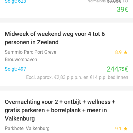
Solgt: 623
59
,05
€
Normalpris
39€
favorite_border
Midweek of weekend weg voor 4 tot 6
personen in Zeeland
Summio Parc Port Greve
8.9
star
Brouwershaven
244
€
Solgt: 497
,75
Excl. approx. €2,83 p.p.p.n. en €14 p.p. bedlinnen
favorite_border
Overnachting voor 2 + ontbijt + wellness +
33%
gratis parkeren + borrelplank + meer in
Valkenburg
Parkhotel Valkenburg
9.1
star