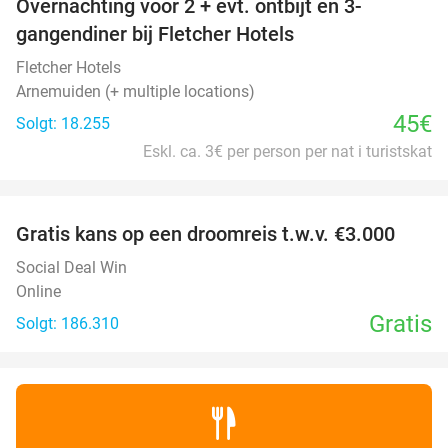
Overnachting voor 2 + evt. ontbijt en 3-
gangendiner bij Fletcher Hotels
Fletcher Hotels
Arnemuiden (+ multiple locations)
45€
Solgt: 18.255
Eskl. ca. 3€ per person per nat i turistskat
favorite_border
Gratis kans op een droomreis t.w.v. €3.000
Social Deal Win
Online
Gratis
Solgt: 186.310