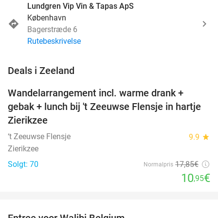
Lundgren Vip Vin & Tapas ApS
København
Bagerstræde 6
Rutebeskrivelse
favorite_border
Deals i Zeeland
Wandelarrangement incl. warme drank +
39%
NYT I
gebak + lunch bij 't Zeeuwse Flensje in hartje
DAG
Zierikzee
‘t Zeeuwse Flensje
9.9
star
Zierikzee
Solgt: 70
17
,85
€
Normalpris
10
€
,95
favorite_border
Entree voor Walibi Belgium