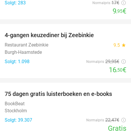
Solgt: 283
17€
Normalpris
9
€
,95
favorite_border
4-gangen keuzediner bij Zeebinkie
45%
Restaurant Zeebinkie
9.5
star
Burgh-Haamstede
Solgt: 1.098
29
,95
€
Normalpris
16
€
,50
favorite_border
100%
75 dagen gratis luisterboeken en e-books
BookBeat
Stockholm
Solgt: 39.307
22
,47
€
Normalpris
Gratis