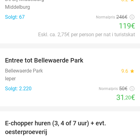
Middelburg
Solgt: 67
246€
Normalpris
119€
Eskl. ca. 2,75€ per person per nat i turistskat
favorite_border
Entree tot Bellewaerde Park
38%
Bellewaerde Park
9.6
star
Ieper
Solgt: 2.220
50€
Normalpris
31
€
,20
favorite_border
E-chopper huren (3, 4 of 7 uur) + evt.
39%
oesterproeverij