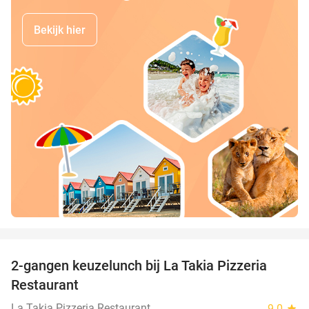
Bekijk hier
favorite_border
2-gangen keuzelunch bij La Takia Pizzeria
42%
Restaurant
La Takia Pizzeria Restaurant
9.0
star