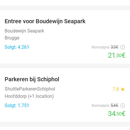
favorite_border
Entree voor Boudewijn Seapark
35%
Boudewijn Seapark
Brugge
Solgt: 4.261
33€
Normalpris
21
€
,50
favorite_border
Parkeren bij Schiphol
36%
ShuttleParkerenSchiphol
7.8
star
Hoofddorp (+1 location)
Solgt: 1.751
54€
Normalpris
34
€
,50