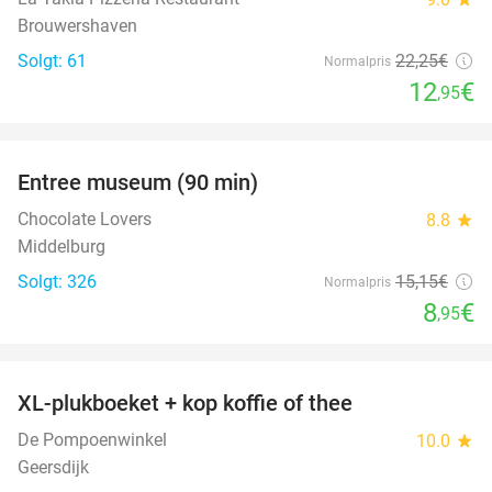
Brouwershaven
Solgt: 61
22
,25
€
Normalpris
12
€
,95
favorite_border
Entree museum (90 min)
41%
Chocolate Lovers
8.8
star
Middelburg
Solgt: 326
15
,15
€
Normalpris
8
€
,95
favorite_border
XL-plukboeket + kop koffie of thee
41%
De Pompoenwinkel
10.0
star
Geersdijk