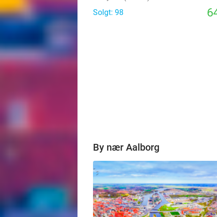
64
Solgt: 98
By nær Aalborg