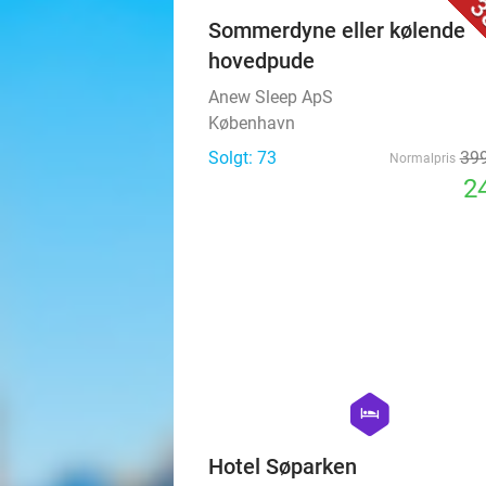
3
Sommerdyne eller kølende
hovedpude
Anew Sleep ApS
København
Solgt: 73
399
Normalpris
24
hexagon
hotel
Hotel Søparken