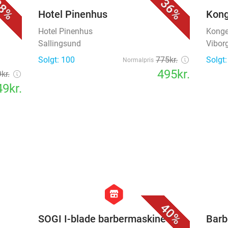
8%
36%
Hotel Pinenhus
Kong
Hotel Pinenhus
Konge
Sallingsund
Vibor
Solgt: 100
775kr.
Solgt:
Normalpris
495kr.
kr.
9kr.
favorite_border
favorite_border
hexagon
store
40%
SOGI I-blade barbermaskine
Barb