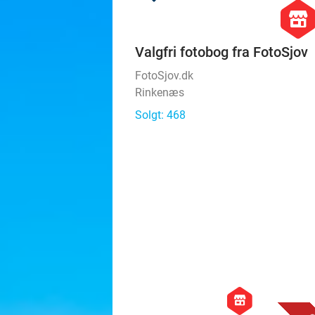
hexago
store
Valgfri fotobog fra FotoSjov
FotoSjov.dk
Rinkenæs
Solgt: 468
hexagon
store