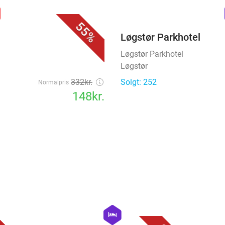
favorite_border
n
55%
Løgstør Parkhotel
Løgstør Parkhotel
Løgstør
332kr.
Solgt: 252
Normalpris
148kr.
favorite_border
favorite_border
hexagon
hotel