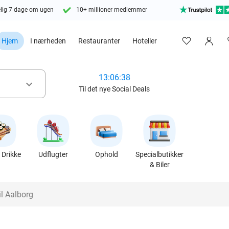
lig 7 dage om ugen
10+ millioner medlemmer
Hjem
I nærheden
Restauranter
Hoteller
13:06:37
keyboard_arrow_down
Til det nye Social Deals
Drikke
Udflugter
Ophold
Specialbutikker
& Biler