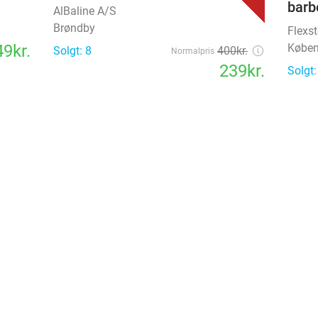
barb
AlBaline A/S
Brøndby
Flexst
9kr.
Købe
Solgt: 8
400kr.
Normalpris
239kr.
Solgt:
favorite_border