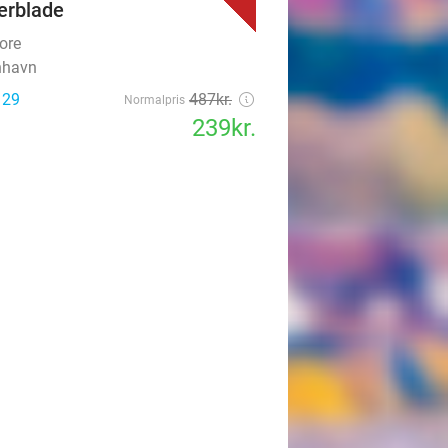
erblade
ore
nhavn
 29
487kr.
Normalpris
239kr.