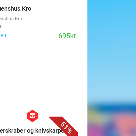
enshus Kro
nshus Kro
g
695kr.
 80
favorite_border
hexagon
store
51%
erskraber og knivskarpe