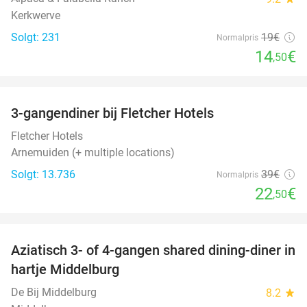
Kerkwerve
Solgt: 231
19€
Normalpris
14
€
,50
favorite_border
3-gangendiner bij Fletcher Hotels
42%
Fletcher Hotels
Arnemuiden (+ multiple locations)
Solgt: 13.736
39€
Normalpris
22
€
,50
favorite_border
Aziatisch 3- of 4-gangen shared dining-diner in
36%
hartje Middelburg
De Bij Middelburg
8.2
star