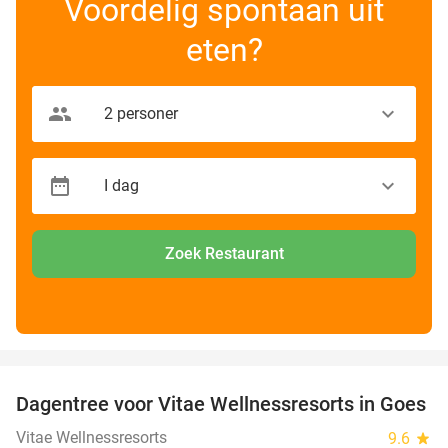
Voordelig spontaan uit
eten?
Zoek Restaurant
favorite_border
Dagentree voor Vitae Wellnessresorts in Goes
49%
Vitae Wellnessresorts
9.6
star