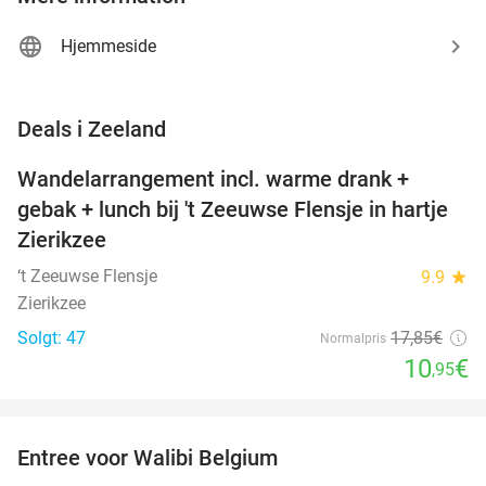
Hjemmeside
favorite_border
Deals i Zeeland
Wandelarrangement incl. warme drank +
39%
NYT I
gebak + lunch bij 't Zeeuwse Flensje in hartje
DAG
Zierikzee
‘t Zeeuwse Flensje
9.9
star
Zierikzee
Solgt: 47
17
,85
€
Normalpris
10
€
,95
favorite_border
Entree voor Walibi Belgium
35%