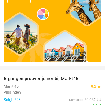
favorite_border
5-gangen proeverijdiner bij Markt45
34%
Markt 45
9.5
star
Vlissingen
Solgt: 623
59
,05
€
Normalpris