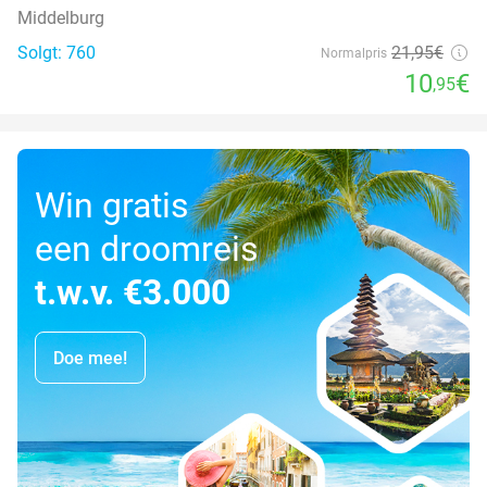
Middelburg
Solgt: 760
21
,95
€
Normalpris
10
€
,95
Win gratis
een droomreis
t.w.v. €3.000
Doe mee!