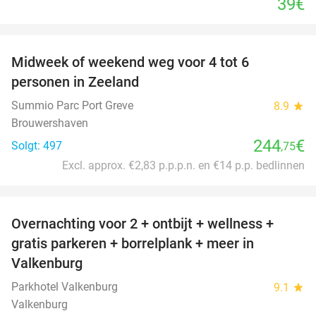
39€
favorite_border
Midweek of weekend weg voor 4 tot 6
personen in Zeeland
Summio Parc Port Greve
8.9
star
Brouwershaven
244
€
Solgt: 497
,75
Excl. approx. €2,83 p.p.p.n. en €14 p.p. bedlinnen
favorite_border
Overnachting voor 2 + ontbijt + wellness +
33%
gratis parkeren + borrelplank + meer in
Valkenburg
Parkhotel Valkenburg
9.1
star
Valkenburg