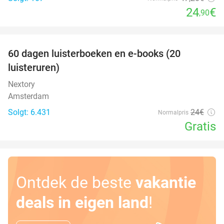
24
€
,90
favorite_border
100%
60 dagen luisterboeken en e-books (20
luisteruren)
Nextory
Amsterdam
Solgt: 6.431
24€
Normalpris
Gratis
Ontdek de beste
vakantie
deals in eigen land
!