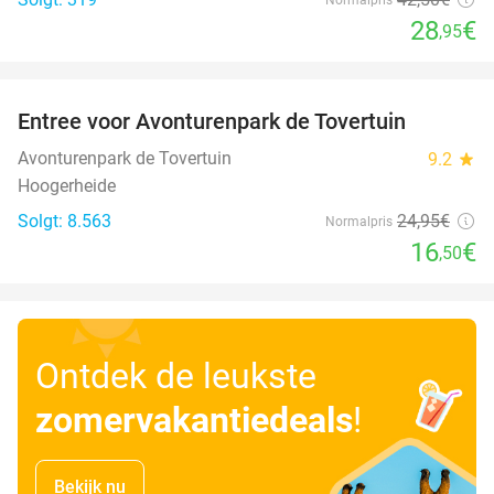
28
€
,95
favorite_border
Entree voor Avonturenpark de Tovertuin
34%
Avonturenpark de Tovertuin
9.2
star
Hoogerheide
Solgt: 8.563
24
,95
€
Normalpris
16
€
,50
Ontdek de leukste
zomervakantiedeals
!
Bekijk nu