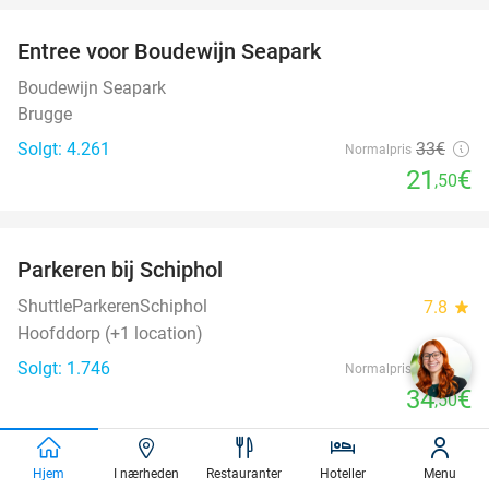
Entree voor Boudewijn Seapark
35%
Boudewijn Seapark
Brugge
Solgt: 4.261
33€
Normalpris
21
€
,50
favorite_border
Parkeren bij Schiphol
36%
ShuttleParkerenSchiphol
7.8
star
Hoofddorp (+1 location)
Solgt: 1.746
54€
Normalpris
34
€
,50
Hjem
I nærheden
Restauranter
Hoteller
Menu