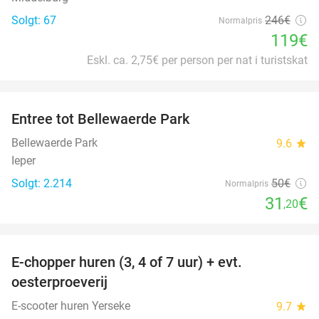
Solgt: 67
246€
Normalpris
119€
Eskl. ca. 2,75€ per person per nat i turistskat
favorite_border
Entree tot Bellewaerde Park
38%
Bellewaerde Park
9.6
star
Ieper
Solgt: 2.214
50€
Normalpris
31
€
,20
favorite_border
E-chopper huren (3, 4 of 7 uur) + evt.
39%
oesterproeverij
E-scooter huren Yerseke
9.7
star