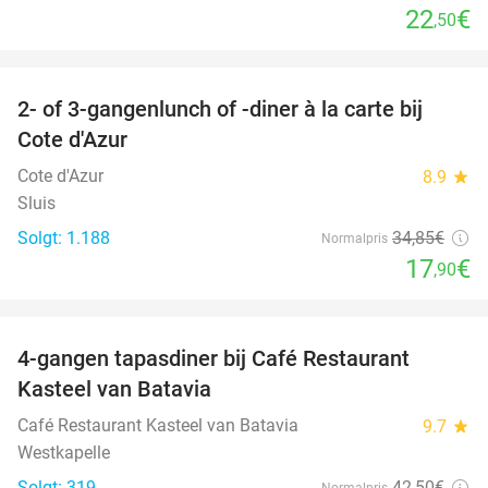
22
€
,50
favorite_border
2- of 3-gangenlunch of -diner à la carte bij
49%
Cote d'Azur
Cote d'Azur
8.9
star
Sluis
Solgt: 1.188
34
,85
€
Normalpris
17
€
,90
favorite_border
4-gangen tapasdiner bij Café Restaurant
32%
Kasteel van Batavia
Café Restaurant Kasteel van Batavia
9.7
star
Westkapelle
Solgt: 319
42
,50
€
Normalpris