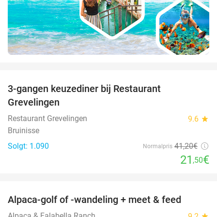
favorite_border
3-gangen keuzediner bij Restaurant
48%
Grevelingen
Restaurant Grevelingen
9.6
star
Bruinisse
Solgt: 1.090
41
,20
€
Normalpris
21
€
,50
favorite_border
Alpaca-golf of -wandeling + meet & feed
24%
Alpaca & Falabella Ranch
9.2
star