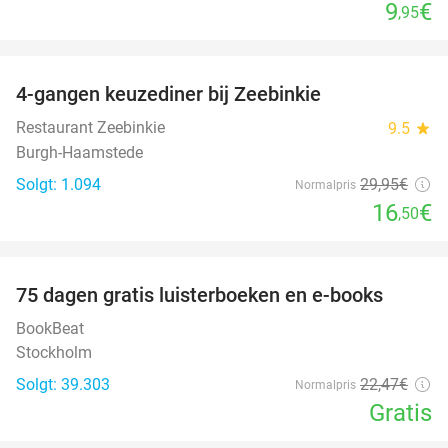
9
€
,95
favorite_border
4-gangen keuzediner bij Zeebinkie
45%
Restaurant Zeebinkie
9.5
star
Burgh-Haamstede
Solgt: 1.094
29
,95
€
Normalpris
16
€
,50
favorite_border
100%
75 dagen gratis luisterboeken en e-books
BookBeat
Stockholm
Solgt: 39.303
22
,47
€
Normalpris
Gratis
favorite_border