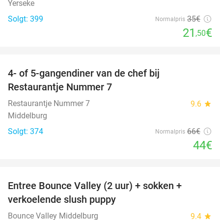
Yerseke
Solgt: 399
35€
Normalpris
21
€
,50
favorite_border
4- of 5-gangendiner van de chef bij
33%
Restaurantje Nummer 7
Restaurantje Nummer 7
9.6
star
Middelburg
Solgt: 374
66€
Normalpris
44€
favorite_border
Entree Bounce Valley (2 uur) + sokken +
50%
verkoelende slush puppy
Bounce Valley Middelburg
9.4
star