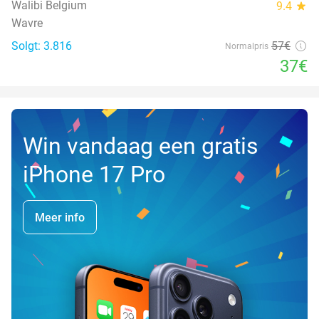
Walibi Belgium
9.4
star
Wavre
Solgt: 3.816
57€
Normalpris
37€
Win vandaag een gratis
iPhone 17 Pro
Meer info