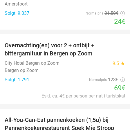
Amersfoort
Solgt: 9.037
31
,50
€
Normalpris
24€
favorite_border
Overnachting(en) voor 2 + ontbijt +
44%
bittergarnituur in Bergen op Zoom
City Hotel Bergen op Zoom
9.5
star
Bergen op Zoom
Solgt: 1.791
123€
Normalpris
69€
Eskl. ca. 4€ per person per nat i turistskat
favorite_border
All-You-Can-Eat pannenkoeken (1,5u) bij
57%
Pannenkoekenrestaurant Spek Mie Stroop