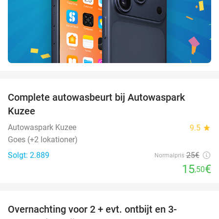
favorite_border
Complete autowasbeurt bij Autowaspark
38%
Kuzee
Autowaspark Kuzee
9.5
star
Goes (+2 lokationer)
Solgt: 2.889
25€
Normalpris
15
€
,50
favorite_border
Overnachting voor 2 + evt. ontbijt en 3-