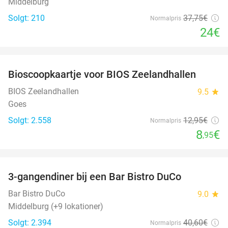
Middelburg
Solgt: 210
37
,75
€
Normalpris
24€
favorite_border
Bioscoopkaartje voor BIOS Zeelandhallen
31%
BIOS Zeelandhallen
9.5
star
Goes
Solgt: 2.558
12
,95
€
Normalpris
8
€
,95
favorite_border
3-gangendiner bij een Bar Bistro DuCo
45%
Bar Bistro DuCo
9.0
star
Middelburg (+9 lokationer)
Solgt: 2.394
40
,60
€
Normalpris