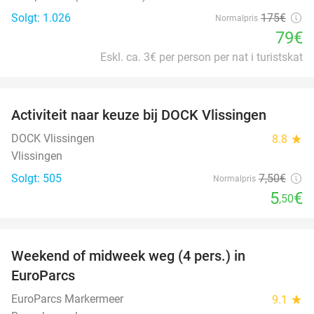
Solgt: 1.026
175€
Normalpris
79€
Eskl. ca. 3€ per person per nat i turistskat
favorite_border
Activiteit naar keuze bij DOCK Vlissingen
27%
DOCK Vlissingen
8.8
star
Vlissingen
Solgt: 505
7
,50
€
Normalpris
5
€
,50
favorite_border
Weekend of midweek weg (4 pers.) in
25%
EuroParcs
EuroParcs Markermeer
9.1
star