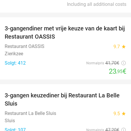
Including all additional costs
favorite_border
3-gangendiner met vrije keuze van de kaart bij
43%
Restaurant OASSIS
Restaurant OASSIS
9.7
star
Zierikzee
Solgt: 412
41
,70
€
Normalpris
23
€
,95
favorite_border
3-gangen keuzediner bij Restaurant La Belle
47%
Sluis
Restaurant La Belle Sluis
9.5
star
Sluis
Solgt: 107
47
,20
€
Normalpris