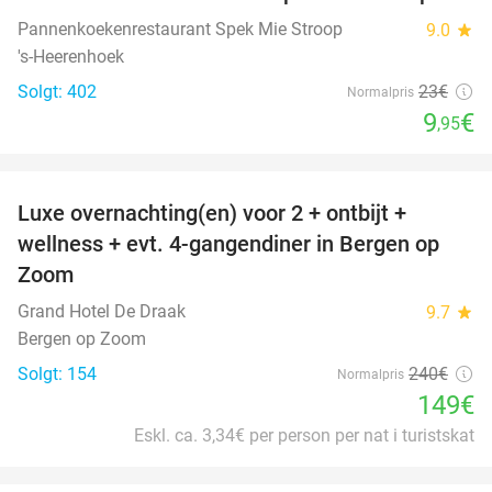
Pannenkoekenrestaurant Spek Mie Stroop
9.0
star
's-Heerenhoek
Solgt: 402
23€
Normalpris
9
€
,95
favorite_border
Luxe overnachting(en) voor 2 + ontbijt +
38%
wellness + evt. 4-gangendiner in Bergen op
Zoom
Grand Hotel De Draak
9.7
star
Bergen op Zoom
Solgt: 154
240€
Normalpris
149€
Eskl. ca. 3,34€ per person per nat i turistskat
favorite_border