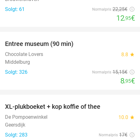
Solgt: 61
22
,25
€
Normalpris
12
€
,95
favorite_border
Entree museum (90 min)
41%
Chocolate Lovers
8.8
star
Middelburg
Solgt: 326
15
,15
€
Normalpris
8
€
,95
favorite_border
XL-plukboeket + kop koffie of thee
41%
De Pompoenwinkel
10.0
star
Geersdijk
Solgt: 283
17€
Normalpris