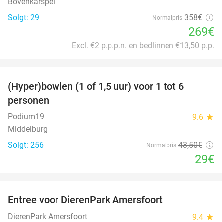
Bovenkarspel
Solgt: 29
358€
Normalpris
269€
Excl. €2 p.p.p.n. en bedlinnen €13,50 p.p.
favorite_border
(Hyper)bowlen (1 of 1,5 uur) voor 1 tot 6
33%
personen
Podium19
9.6
star
Middelburg
Solgt: 256
43
,50
€
Normalpris
29€
favorite_border
Entree voor DierenPark Amersfoort
24%
DierenPark Amersfoort
9.4
star