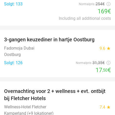
Solgt: 133
254€
Normalpris
169€
Including all additional costs
favorite_border
3-gangen keuzediner in hartje Oostburg
44%
Fadomoja Dubai
9.6
star
Oostburg
Solgt: 126
31
,35
€
Normalpris
17
€
,50
favorite_border
Overnachting voor 2 + wellness + evt. ontbijt
55%
bij Fletcher Hotels
Wellness-Hotel Fletcher
7.4
star
Kamperland (+9 lokationer)