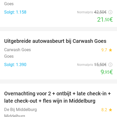
Goes
Solgt: 1.158
42
,50
€
Normalpris
21
€
,50
favorite_border
Uitgebreide autowasbeurt bij Carwash Goes
36%
Carwash Goes
9.7
star
Goes
Solgt: 1.390
15
,50
€
Normalpris
9
€
,95
favorite_border
Overnachting voor 2 + ontbijt + late check-in +
52%
late check-out + fles wijn in Middelburg
De Bij Middelburg
8.2
star
Middelburg