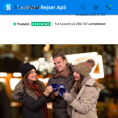
Tilgængelig 7 dage om ugen

Lauritzen Rejser ApS
10+ millioner medlemmer
Available until 21:00
9,4
baseret på
206.147 anmeldelser
Se flere end 15.000 deals
Tilgængelig 7 dage om ugen
10+ millioner medlemmer