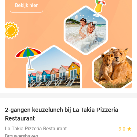
Bekijk hier
favorite_border
2-gangen keuzelunch bij La Takia Pizzeria
42%
Restaurant
La Takia Pizzeria Restaurant
9.0
star
Brouwershaven