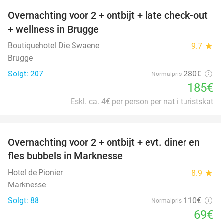
Overnachting voor 2 + ontbijt + late check-out
34%
+ wellness in Brugge
Boutiquehotel Die Swaene
9.7
star
Brugge
Solgt: 207
280€
Normalpris
185€
Eskl. ca. 4€ per person per nat i turistskat
favorite_border
Overnachting voor 2 + ontbijt + evt. diner en
37%
fles bubbels in Marknesse
Hotel de Pionier
8.9
star
Marknesse
Solgt: 88
110€
Normalpris
69€