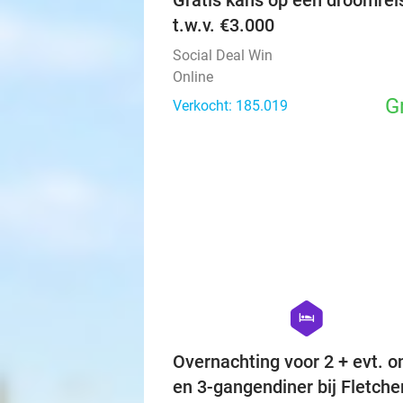
Gratis kans op een droomrei
t.w.v. €3.000
Social Deal Win
Online
G
Verkocht: 185.019
hexagon
hotel
Overnachting voor 2 + evt. on
en 3-gangendiner bij Fletche