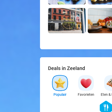
Deals in Zeeland
Populair
Favorieten
Eten & 
hexago
food