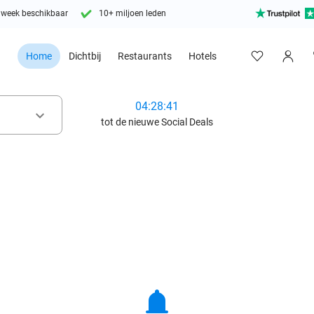
 week beschikbaar
10+ miljoen leden
Home
Dichtbij
Restaurants
Hotels
04:28:39
keyboard_arrow_down
tot de nieuwe Social Deals
notifications