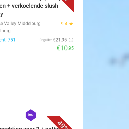
en + verkoelende slush
py
e Valley Middelburg
9.4
star
lburg
cht: 751
€21
,95
Regulier
€10
,95
favorite_border
hexagon
hotel
49%