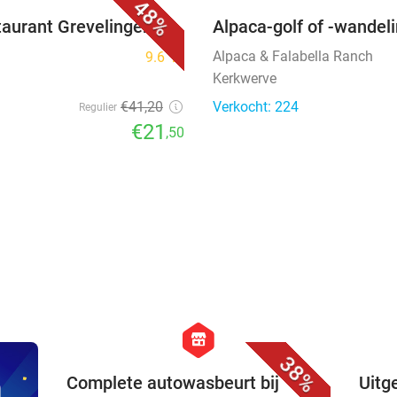
48%
taurant Grevelingen
Alpaca-golf of -wandel
Alpaca & Falabella Ranch
9.6
star
Kerkwerve
€41
,20
Verkocht: 224
Regulier
€21
,50
favorite_border
hexagon
store
38%
n
Complete autowasbeurt bij
Uitg