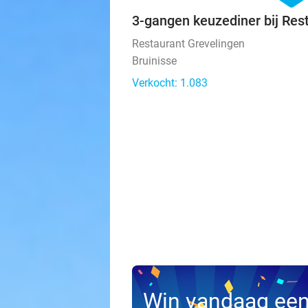
3-gangen keuzediner bij Res
Restaurant Grevelingen
Bruinisse
Verkocht: 1.083
Win vandaag ee