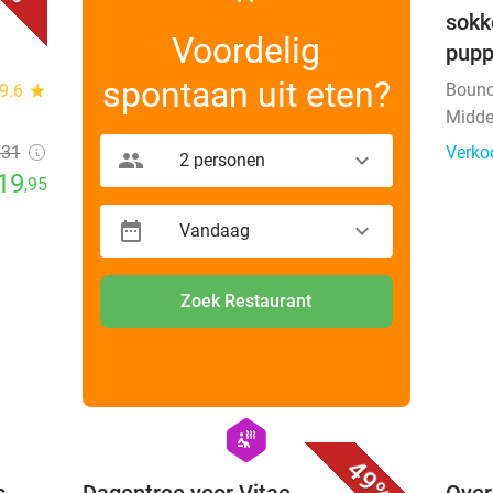
sokk
Voordelig
pup
spontaan uit eten?
Bounc
9.6
star
Midde
€31
Verko
2 personen
19
,95
Vandaag
Zoek Restaurant
favorite_border
favorite_border
hexagon
wellness
49%