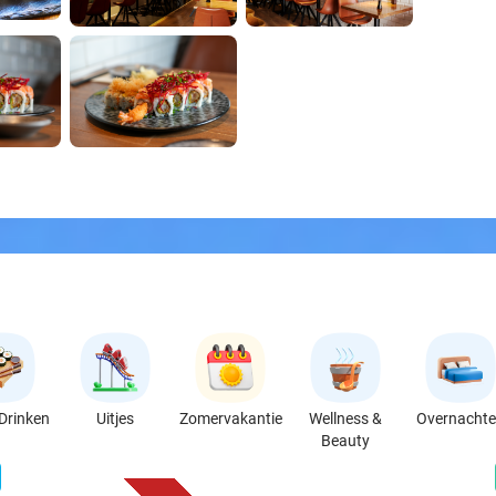
Drinken
Uitjes
Zomervakantie
Wellness &
Overnacht
Beauty
favorite_border
n