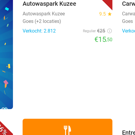
Autowaspark Kuzee
Car
Autowaspark Kuzee
Carwa
9.5
star
Goes (+2 locaties)
Goes
Verkocht: 2.812
€25
Verko
Regulier
€15
,50
favorite_border
6%
evt.
Entr