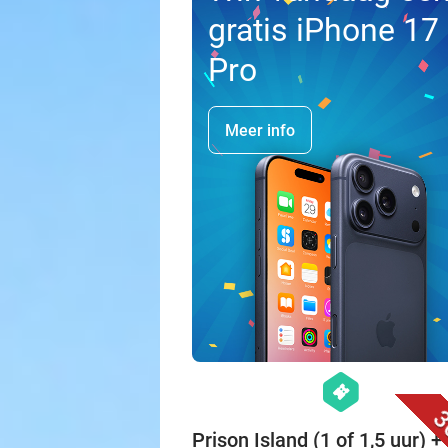
gratis iPhone 17
Pro
Meer info
hexagon
events
3
Prison Island (1 of 1,5 uur) + 