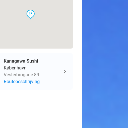
food
Kanagawa Sushi
København
Vesterbrogade 89
Routebeschrijving