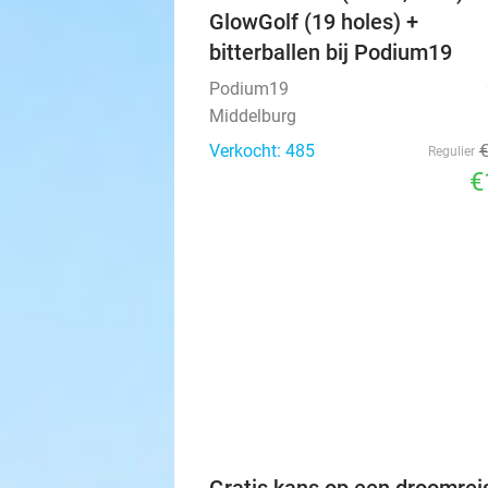
GlowGolf (19 holes) +
bitterballen bij Podium19
Podium19
Middelburg
Verkocht: 485
Regulier
€