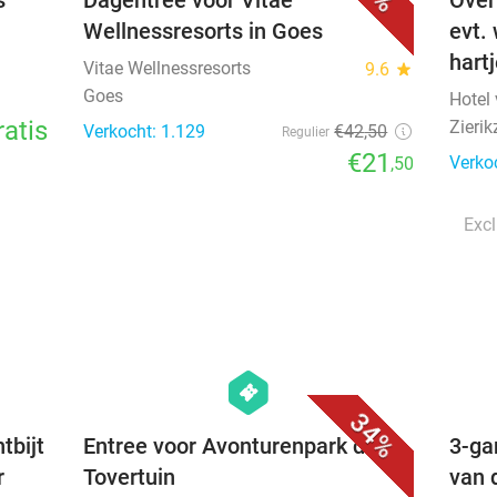
s
Dagentree voor Vitae
Over
Wellnessresorts in Goes
evt.
hart
Vitae Wellnessresorts
9.6
star
Goes
Hotel
ratis
Zierik
Verkocht: 1.129
€42
,50
Regulier
€21
Verko
,50
Excl
favorite_border
favorite_border
hexagon
events
34%
tbijt
Entree voor Avonturenpark de
3-ga
r
Tovertuin
van 