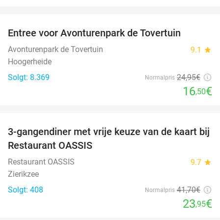
favorite_border
Entree voor Avonturenpark de Tovertuin
34%
Avonturenpark de Tovertuin
9.1
star
Hoogerheide
Solgt: 8.369
24
,95
€
Normalpris
16
€
,50
favorite_border
3-gangendiner met vrije keuze van de kaart bij
43%
Restaurant OASSIS
Restaurant OASSIS
9.7
star
Zierikzee
Solgt: 408
41
,70
€
Normalpris
23
€
,95
favorite_border