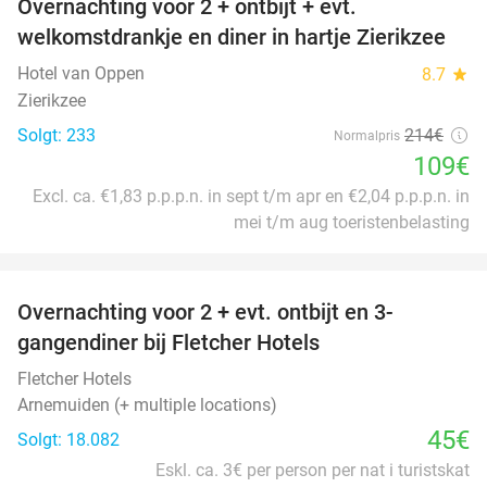
Overnachting voor 2 + ontbijt + evt.
49%
welkomstdrankje en diner in hartje Zierikzee
Hotel van Oppen
8.7
star
Zierikzee
Solgt: 233
214€
Normalpris
109€
Excl. ca. €1,83 p.p.p.n. in sept t/m apr en €2,04 p.p.p.n. in
mei t/m aug toeristenbelasting
favorite_border
Overnachting voor 2 + evt. ontbijt en 3-
gangendiner bij Fletcher Hotels
Fletcher Hotels
Arnemuiden (+ multiple locations)
45€
Solgt: 18.082
Eskl. ca. 3€ per person per nat i turistskat