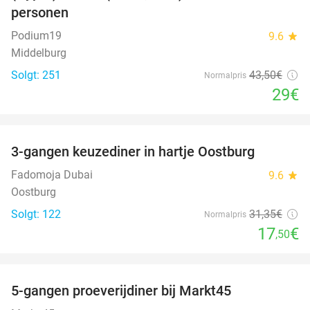
personen
Podium19
9.6
star
Middelburg
Solgt: 251
43
,50
€
Normalpris
29€
favorite_border
3-gangen keuzediner in hartje Oostburg
44%
Fadomoja Dubai
9.6
star
Oostburg
Solgt: 122
31
,35
€
Normalpris
17
€
,50
favorite_border
5-gangen proeverijdiner bij Markt45
34%