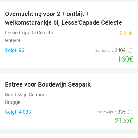
Overnachting voor 2 + ontbijt +
33%
welkomstdrankje bij Lesse'Capade Céleste
Lesse´Capade Céleste
9.5
star
Houyet
Solgt: 96
240€
Normalpris
160€
favorite_border
Entree voor Boudewijn Seapark
35%
Boudewijn Seapark
Brugge
Solgt: 4.033
33€
Normalpris
21
€
,50
favorite_border