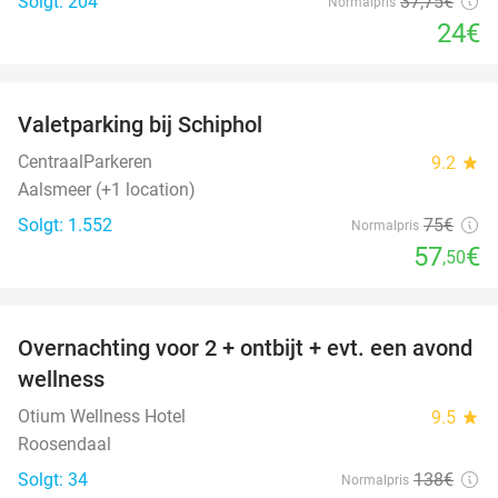
Solgt: 204
37
,75
€
Normalpris
24€
favorite_border
Valetparking bij Schiphol
23%
CentraalParkeren
9.2
star
Aalsmeer (+1 location)
Solgt: 1.552
75€
Normalpris
57
€
,50
favorite_border
Overnachting voor 2 + ontbijt + evt. een avond
21%
wellness
Otium Wellness Hotel
9.5
star
Roosendaal
Solgt: 34
138€
Normalpris