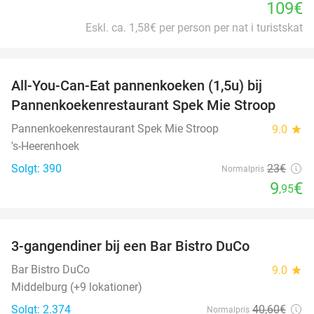
109€
Eskl. ca. 1,58€ per person per nat i turistskat
favorite_border
All-You-Can-Eat pannenkoeken (1,5u) bij
57%
Pannenkoekenrestaurant Spek Mie Stroop
Pannenkoekenrestaurant Spek Mie Stroop
9.0
star
's-Heerenhoek
Solgt: 390
23€
Normalpris
9
€
,95
favorite_border
3-gangendiner bij een Bar Bistro DuCo
45%
Bar Bistro DuCo
9.0
star
Middelburg (+9 lokationer)
Solgt: 2.374
40
,60
€
Normalpris