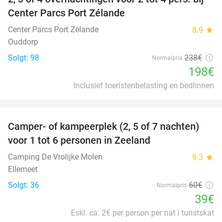
17%
Center Parcs Port Zélande
Center Parcs Port Zélande
8.9
star
Ouddorp
Solgt: 98
238€
Normalpris
198€
Inclusief toeristenbelasting en bedlinnen
favorite_border
Camper- of kampeerplek (2, 5 of 7 nachten)
35%
voor 1 tot 6 personen in Zeeland
Camping De Vrolijke Molen
9.3
star
Ellemeet
Solgt: 36
60€
Normalpris
39€
Eskl. ca. 2€ per person per nat i turistskat