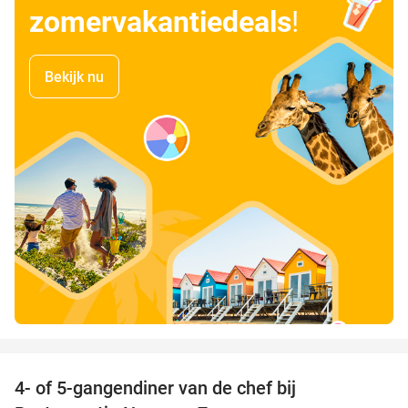
zomervakantiedeals
!
Bekijk nu
favorite_border
4- of 5-gangendiner van de chef bij
33%