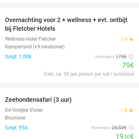
favorite_border
Overnachting voor 2 + wellness + evt. ontbijt
55%
bij Fletcher Hotels
Wellness-Hotel Fletcher
7.4
star
Kamperland (+9 lokationer)
Solgt: 1.008
175€
Normalpris
79€
Eskl. ca. 3€ per person per nat i turistskat
favorite_border
Zeehondensafari (3 uur)
32%
De Vrolijke Visser
7.8
star
Bruinisse
Solgt: 954
28
,50
€
Normalpris
19
€
,50