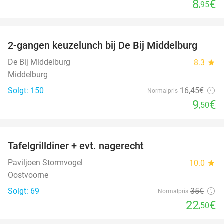
8
€
,95
favorite_border
2-gangen keuzelunch bij De Bij Middelburg
42%
De Bij Middelburg
8.3
star
Middelburg
Solgt: 150
16
,45
€
Normalpris
9
€
,50
favorite_border
Tafelgrilldiner + evt. nagerecht
36%
Paviljoen Stormvogel
10.0
star
Oostvoorne
Solgt: 69
35€
Normalpris
22
€
,50
favorite_border