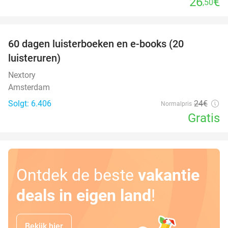
26
€
,50
favorite_border
100%
60 dagen luisterboeken en e-books (20
luisteruren)
Nextory
Amsterdam
Solgt: 6.406
24€
Normalpris
Gratis
Ontdek de beste
vakantie
deals in eigen land
!
Bekijk hier