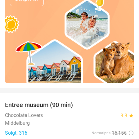
favorite_border
Entree museum (90 min)
41%
Chocolate Lovers
8.8
star
Middelburg
Solgt: 316
15
,15
€
Normalpris