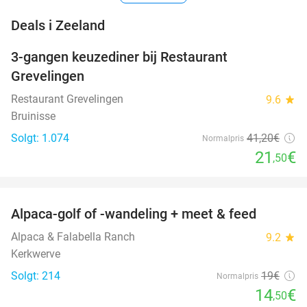
favorite_border
Deals i Zeeland
3-gangen keuzediner bij Restaurant
48%
Grevelingen
Restaurant Grevelingen
9.6
star
Bruinisse
Solgt: 1.074
41
,20
€
Normalpris
21
€
,50
favorite_border
Alpaca-golf of -wandeling + meet & feed
24%
Alpaca & Falabella Ranch
9.2
star
Kerkwerve
Solgt: 214
19€
Normalpris
14
€
,50