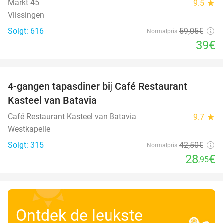
Markt 45
9.5
star
Vlissingen
Solgt: 616
59
,05
€
Normalpris
39€
favorite_border
4-gangen tapasdiner bij Café Restaurant
32%
Kasteel van Batavia
Café Restaurant Kasteel van Batavia
9.7
star
Westkapelle
Solgt: 315
42
,50
€
Normalpris
28
€
,95
Ontdek de leukste