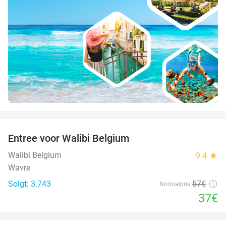
favorite_border
Entree voor Walibi Belgium
35%
Walibi Belgium
9.4
star
Wavre
Solgt: 3.743
57€
Normalpris
37€
favorite_border