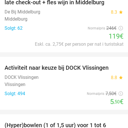
late check-out + fles wijn in Middelburg
De Bij Middelburg
8.3
star
Middelburg
Solgt: 62
246€
Normalpris
119€
Eskl. ca. 2,75€ per person per nat i turistskat
favorite_border
Activiteit naar keuze bij DOCK Vlissingen
27%
DOCK Vlissingen
8.8
star
Vlissingen
Solgt: 494
7
,50
€
Normalpris
5
€
,50
favorite_border
(Hyper)bowlen (1 of 1,5 uur) voor 1 tot 6
33%