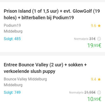
Prison Island (1 of 1,5 uur) + evt. GlowGolf (19
36%
holes) + bitterballen bij Podium19
Podium19
9.6
star
Middelburg
Solgt: 485
31€
Normalpris
19
€
,95
favorite_border
Entree Bounce Valley (2 uur) + sokken +
50%
verkoelende slush puppy
Bounce Valley Middelburg
9.4
star
Middelburg
Solgt: 749
21
,95
€
Normalpris
10
€
,95