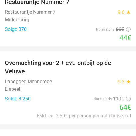
Restaurantje Nummer 7
Restaurantje Nummer 7
9.6
star
Middelburg
Solgt: 370
66€
Normalpris
44€
favorite_border
Overnachting voor 2 + evt. ontbijt op de
51%
Veluwe
Landgoed Mennorode
9.3
star
Elspeet
Solgt: 3.260
130€
Normalpris
64€
Eskl. ca. 2,50€ per person per nat i turistskat
favorite_border