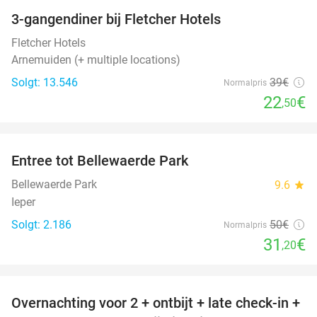
3-gangendiner bij Fletcher Hotels
42%
Fletcher Hotels
Arnemuiden (+ multiple locations)
Solgt: 13.546
39€
Normalpris
22
€
,50
favorite_border
Entree tot Bellewaerde Park
38%
Bellewaerde Park
9.6
star
Ieper
Solgt: 2.186
50€
Normalpris
31
€
,20
favorite_border
Overnachting voor 2 + ontbijt + late check-in +
52%