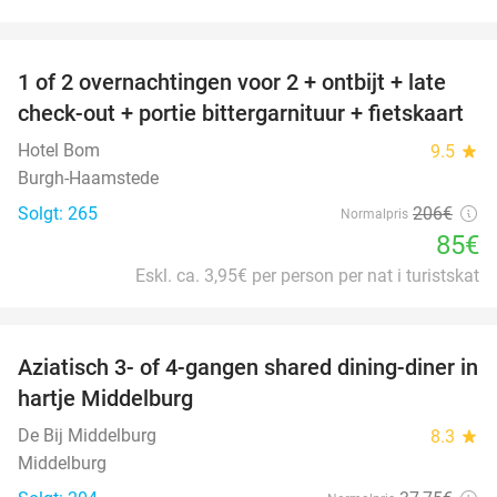
favorite_border
1 of 2 overnachtingen voor 2 + ontbijt + late
59%
check-out + portie bittergarnituur + fietskaart
Hotel Bom
9.5
star
Burgh-Haamstede
Solgt: 265
206€
Normalpris
85€
Eskl. ca. 3,95€ per person per nat i turistskat
favorite_border
Aziatisch 3- of 4-gangen shared dining-diner in
36%
hartje Middelburg
De Bij Middelburg
8.3
star
Middelburg