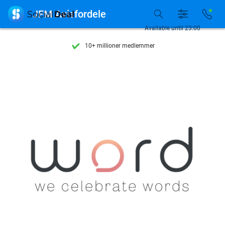
Se flere end 15.000 deals

JFM Avisfordele
Tilgængelig 7 dage om ugen
Available until 23:00
10+ millioner medlemmer
9,4
baseret på
206.011 anmeldelser
Se flere end 15.000 deals
Tilgængelig 7 dage om ugen
10+ millioner medlemmer