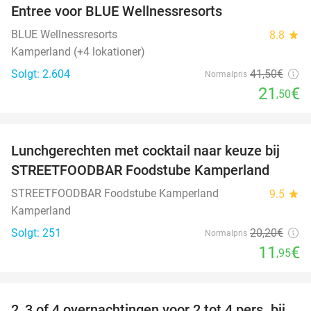
Entree voor BLUE Wellnessresorts
48%
BLUE Wellnessresorts
8.8
star
Kamperland (+4 lokationer)
Solgt: 2.604
41
,50
€
Normalpris
21
€
,50
favorite_border
Lunchgerechten met cocktail naar keuze bij
41%
STREETFOODBAR Foodstube Kamperland
STREETFOODBAR Foodstube Kamperland
9.5
star
Kamperland
Solgt: 251
20
,20
€
Normalpris
11
€
,95
favorite_border
2, 3 of 4 overnachtingen voor 2 tot 4 pers. bij