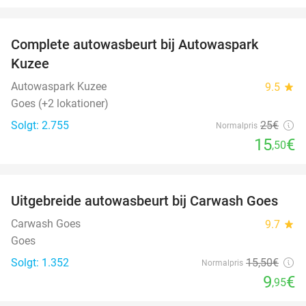
favorite_border
Complete autowasbeurt bij Autowaspark
38%
Kuzee
Autowaspark Kuzee
9.5
star
Goes (+2 lokationer)
Solgt: 2.755
25€
Normalpris
15
€
,50
favorite_border
Uitgebreide autowasbeurt bij Carwash Goes
36%
Carwash Goes
9.7
star
Goes
Solgt: 1.352
15
,50
€
Normalpris
9
€
,95
favorite_border