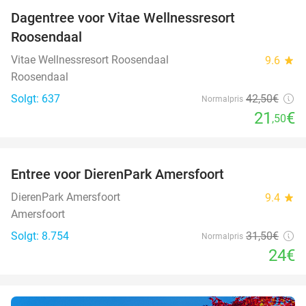
Dagentree voor Vitae Wellnessresort
49%
Roosendaal
Vitae Wellnessresort Roosendaal
9.6
star
Roosendaal
Solgt: 637
42
,50
€
Normalpris
21
€
,50
favorite_border
Entree voor DierenPark Amersfoort
24%
DierenPark Amersfoort
9.4
star
Amersfoort
Solgt: 8.754
31
,50
€
Normalpris
24€