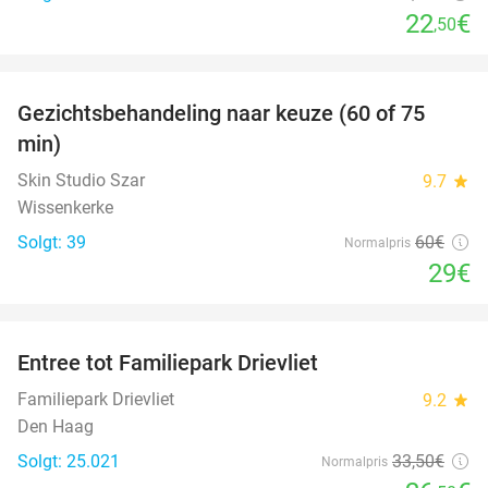
22
€
,50
favorite_border
Gezichtsbehandeling naar keuze (60 of 75
52%
min)
Skin Studio Szar
9.7
star
Wissenkerke
Solgt: 39
60€
Normalpris
29€
favorite_border
Entree tot Familiepark Drievliet
21%
Familiepark Drievliet
9.2
star
Den Haag
Solgt: 25.021
33
,50
€
Normalpris