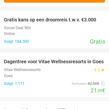
favorite_border
Gratis kans op een droomreis t.w.v. €3.000
Social Deal Win
Online
Gratis
Solgt: 184.300
favorite_border
Dagentree voor Vitae Wellnessresorts in Goes
49%
Vitae Wellnessresorts
9.6
star
Goes
Solgt: 1.111
42
,50
€
Normalpris
21
€
,50
favorite_border