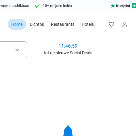
 week beschikbaar
10+ miljoen leden
Home
Dichtbij
Restaurants
Hotels
11:46:57
keyboard_arrow_down
tot de nieuwe Social Deals
notifications