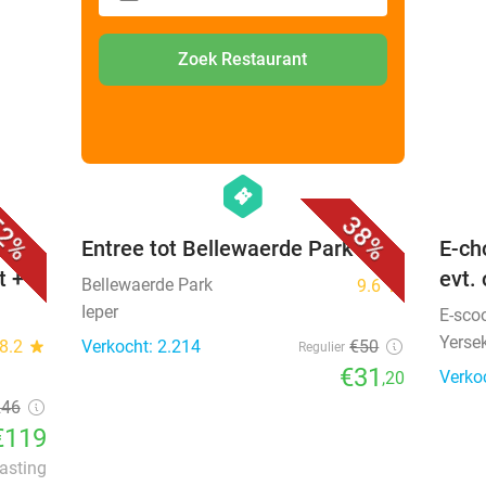
Carwa
9.6
star
spontaan uit eten?
Goes
,50
Verko
21
,50
2 personen
Vandaag
Zoek Restaurant
favorite_border
favorite_border
hexagon
events
2%
38%
 +
Entree tot Bellewaerde Park
E-ch
t +
evt.
Bellewaerde Park
9.6
star