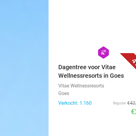
Autowaspark Kuzee
Autowaspark Kuzee
Goes (+2 locaties)
Verkocht: 2.913
Regulier
€
hexagon
wellness
4
Dagentree voor Vitae
Wellnessresorts in Goes