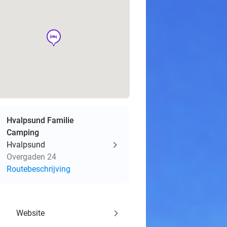
hotel
Hvalpsund Familie
Camping
Hvalpsund
Overgaden 24
Routebeschrijving
keyboard_arrow_right
Website