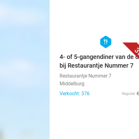
fles wijn in Middelburg
De Bij Middelburg
Middelburg
Verkocht: 67
€
Regulier
Excl. ca. €2,75 p.p.p.n. toeristenbe
hexagon
food
3
4- of 5-gangendiner van de c
bij Restaurantje Nummer 7
Restaurantje Nummer 7
Middelburg