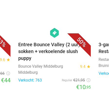
Ieper
E-sco
Yerse
8.2
star
Verkocht: 2.214
€50
Regulier
€31
Verko
,20
246
€119
lasting
favorite_border
favorite_border
hexagon
events
3%
50%
hef
Entree Bounce Valley (2 uur) +
3-ga
sokken + verkoelende slush
Rest
puppy
Resta
9.6
star
Bruin
Bounce Valley Middelburg
9.4
star