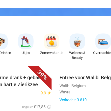
Drinken
Uitjes
Zomervakantie
Wellness &
Overnacht
Beauty
favorite_border
n