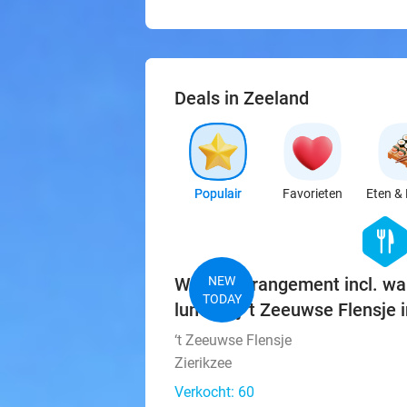
Deals in Zeeland
Populair
Favorieten
Eten & 
hexago
food