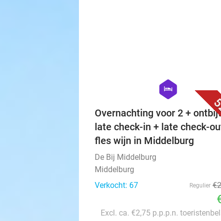
Vitae Wellnessresorts
Goes
Verkocht: 1.160
€42
Regulier
€
hexagon
hotel
5
Overnachting voor 2 + ontbijt
late check-in + late check-ou