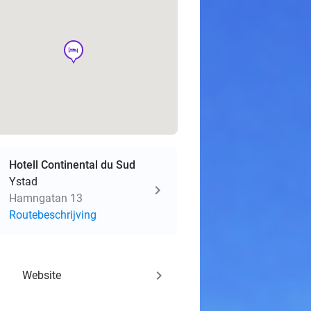
hotel
Hotell Continental du Sud
Ystad
Hamngatan 13
Routebeschrijving
keyboard_arrow_right
Website