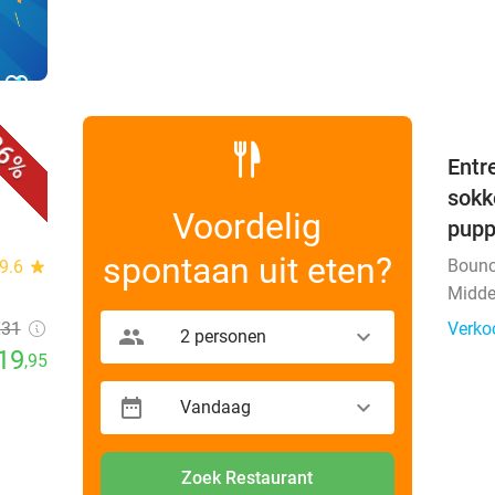
favorite_border
6%
evt.
Entr
sokk
Voordelig
pup
spontaan uit eten?
Bounc
9.6
star
Midde
€31
Verko
2 personen
19
,95
Vandaag
Zoek Restaurant