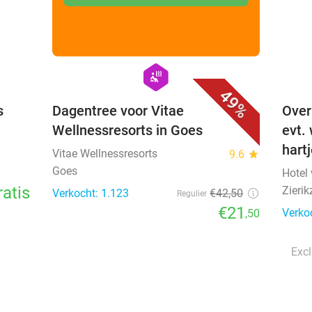
favorite_border
favorite_border
hexagon
wellness
49%
s
Dagentree voor Vitae
Over
Wellnessresorts in Goes
evt.
hart
Vitae Wellnessresorts
9.6
star
Goes
Hotel
ratis
Zierik
Verkocht: 1.123
€42
,50
Regulier
€21
Verko
,50
Excl