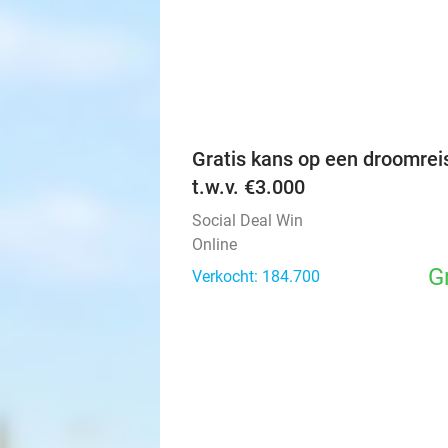
Gratis kans op een droomrei
t.w.v. €3.000
Social Deal Win
Online
G
Verkocht: 184.700