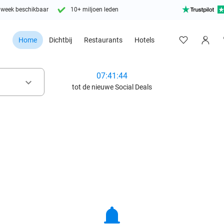
 week beschikbaar
10+ miljoen leden
Home
Dichtbij
Restaurants
Hotels
07:41:42
keyboard_arrow_down
tot de nieuwe Social Deals
notifications