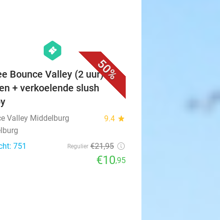
favorite_border
hexagon
events
50%
ee Bounce Valley (2 uur) +
en + verkoelende slush
py
e Valley Middelburg
9.4
star
lburg
cht: 751
€21
,95
Regulier
€10
,95