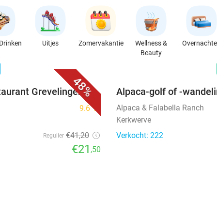
Drinken
Uitjes
Zomervakantie
Wellness &
Overnacht
Beauty
favorite_border
n
48%
taurant Grevelingen
Alpaca-golf of -wandel
Alpaca & Falabella Ranch
9.6
star
Kerkwerve
€41
,20
Verkocht: 222
Regulier
€21
,50