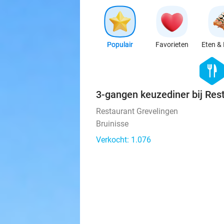
Populair
Favorieten
Eten & 
hexago
food
3-gangen keuzediner bij Res
Restaurant Grevelingen
Bruinisse
Verkocht: 1.076