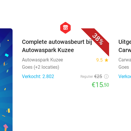
favorite_border
hexagon
store
38%
n
Complete autowasbeurt bij
Uitg
Autowaspark Kuzee
Car
Autowaspark Kuzee
Carwa
9.5
star
Goes (+2 locaties)
Goes
Verkocht: 2.802
€25
Verko
Regulier
€15
,50