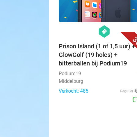
hexagon
events
3
Prison Island (1 of 1,5 uur) + 
GlowGolf (19 holes) +
bitterballen bij Podium19
Podium19
Middelburg
Verkocht: 485
Regulier
€