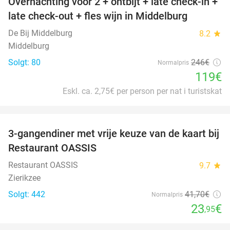
Overnachting voor 2 + ontbijt + late check-in +
52%
late check-out + fles wijn in Middelburg
De Bij Middelburg
8.2
star
Middelburg
Solgt: 80
246€
Normalpris
119€
Eskl. ca. 2,75€ per person per nat i turistskat
favorite_border
3-gangendiner met vrije keuze van de kaart bij
43%
Restaurant OASSIS
Restaurant OASSIS
9.7
star
Zierikzee
Solgt: 442
41
,70
€
Normalpris
23
€
,95
favorite_border