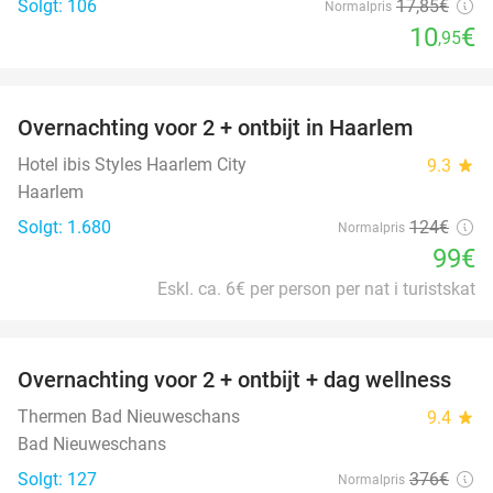
Solgt: 106
17
,85
€
Normalpris
10
€
,95
favorite_border
Overnachting voor 2 + ontbijt in Haarlem
20%
Hotel ibis Styles Haarlem City
9.3
star
Haarlem
Solgt: 1.680
124€
Normalpris
99€
Eskl. ca. 6€ per person per nat i turistskat
favorite_border
Overnachting voor 2 + ontbijt + dag wellness
47%
Thermen Bad Nieuweschans
9.4
star
Bad Nieuweschans
Solgt: 127
376€
Normalpris