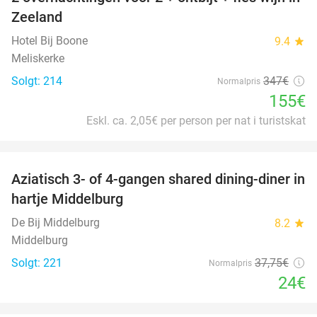
55%
Zeeland
Hotel Bij Boone
9.4
star
Meliskerke
Solgt: 214
347€
Normalpris
155€
Eskl. ca. 2,05€ per person per nat i turistskat
favorite_border
Aziatisch 3- of 4-gangen shared dining-diner in
36%
hartje Middelburg
De Bij Middelburg
8.2
star
Middelburg
Solgt: 221
37
,75
€
Normalpris
24€
favorite_border