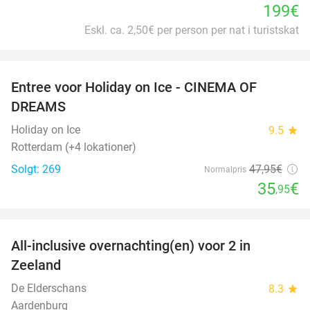
199€
Eskl. ca. 2,50€ per person per nat i turistskat
favorite_border
Entree voor Holiday on Ice - CINEMA OF
25%
DREAMS
Holiday on Ice
9.5
star
Rotterdam (+4 lokationer)
Solgt: 269
47
,95
€
Normalpris
35
€
,95
favorite_border
All-inclusive overnachting(en) voor 2 in
40%
Zeeland
De Elderschans
8.3
star
Aardenburg