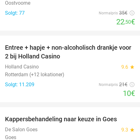
Oostvoorne
Solgt: 77
35€
Normalpris
22
€
,50
favorite_border
Entree + hapje + non-alcoholisch drankje voor
52%
2 bij Holland Casino
Holland Casino
9.6
star
Rotterdam (+12 lokationer)
Solgt: 11.209
21€
Normalpris
10€
favorite_border
Kappersbehandeling naar keuze in Goes
52%
De Salon Goes
9.3
star
Goes