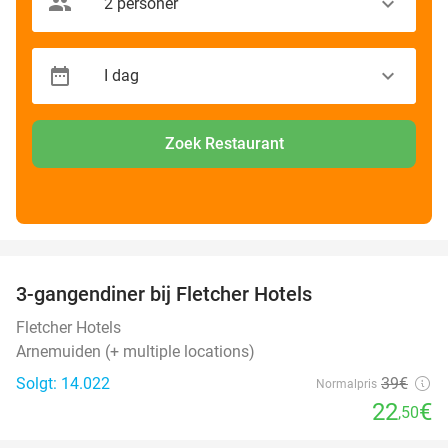
Zoek Restaurant
favorite_border
3-gangendiner bij Fletcher Hotels
42%
Fletcher Hotels
Arnemuiden (+ multiple locations)
Solgt: 14.022
39€
Normalpris
22
€
,50
favorite_border