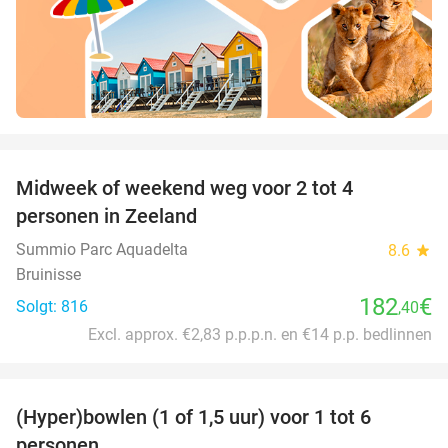
favorite_border
Midweek of weekend weg voor 2 tot 4
personen in Zeeland
Summio Parc Aquadelta
8.6
star
Bruinisse
182
€
Solgt: 816
,40
Excl. approx. €2,83 p.p.p.n. en €14 p.p. bedlinnen
favorite_border
(Hyper)bowlen (1 of 1,5 uur) voor 1 tot 6
33%
personen