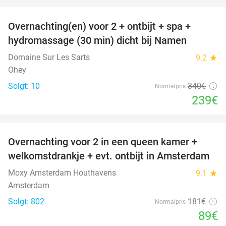
favorite_border
Overnachting(en) voor 2 + ontbijt + spa +
30%
hydromassage (30 min) dicht bij Namen
Domaine Sur Les Sarts
9.2
star
Ohey
Solgt: 10
340€
Normalpris
239€
favorite_border
Overnachting voor 2 in een queen kamer +
51%
welkomstdrankje + evt. ontbijt in Amsterdam
Moxy Amsterdam Houthavens
9.1
star
Amsterdam
Solgt: 802
181€
Normalpris
89€