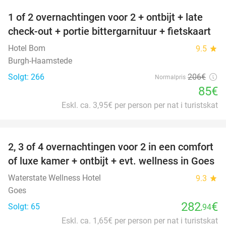
1 of 2 overnachtingen voor 2 + ontbijt + late
59%
check-out + portie bittergarnituur + fietskaart
Hotel Bom
9.5
star
Burgh-Haamstede
Solgt: 266
206€
Normalpris
85€
Eskl. ca. 3,95€ per person per nat i turistskat
favorite_border
2, 3 of 4 overnachtingen voor 2 in een comfort
of luxe kamer + ontbijt + evt. wellness in Goes
Waterstate Wellness Hotel
9.3
star
Goes
282
€
Solgt: 65
,94
Eskl. ca. 1,65€ per person per nat i turistskat