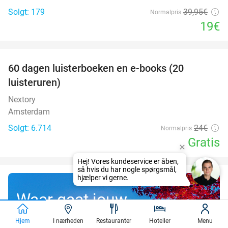
Solgt: 179
39
,95
€
Normalpris
19€
favorite_border
100%
60 dagen luisterboeken en e-books (20
luisteruren)
Nextory
Amsterdam
Solgt: 6.714
24€
Normalpris
Gratis
Waar gaat jouw
gratis droomreis
Hjem
I nærheden
Restauranter
Hoteller
Menu