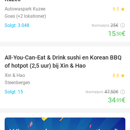
Autowaspark Kuzee
9.5
star
Goes (+2 lokationer)
Solgt: 3.048
25€
Normalpris
15
€
,50
favorite_border
All-You-Can-Eat & Drink sushi en Korean BBQ
26%
NYT I
of hotpot (2,5 uur) bij Xin & Hao
DAG
Xin & Hao
8.8
star
Steenbergen
Solgt: 15
47
,50
€
Normalpris
34
€
,95