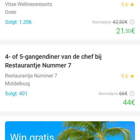
Vitae Wellnessresorts
9.6
star
Goes
Solgt: 1.206
42
,50
€
Normalpris
21
€
,50
favorite_border
4- of 5-gangendiner van de chef bij
33%
Restaurantje Nummer 7
Restaurantje Nummer 7
9.6
star
Middelburg
Solgt: 401
66€
Normalpris
44€
Win gratis