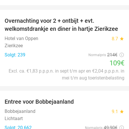
favorite_border
Overnachting voor 2 + ontbijt + evt.
49%
welkomstdrankje en diner in hartje Zierikzee
Hotel van Oppen
8.7
star
Zierikzee
Solgt: 239
214€
Normalpris
109€
Excl. ca. €1,83 p.p.p.n. in sept t/m apr en €2,04 p.p.p.n. in
mei t/m aug toeristenbelasting
favorite_border
Entree voor Bobbejaanland
42%
Bobbejaanland
9.1
star
Lichtaart
Solgt: 20.662
49
,90
€
Normalpris