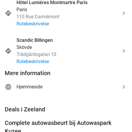
Hôtel Lumiéres Montmartre Paris
Paris
110 Rue Damrémont
Rutebeskrivelse
Scandic Billingen
Skövde
Trädgårdsgatan 10
Rutebeskrivelse
Mere information
Hjemmeside
favorite_border
Deals i Zeeland
Complete autowasbeurt bij Autowaspark
38%
Kuzee