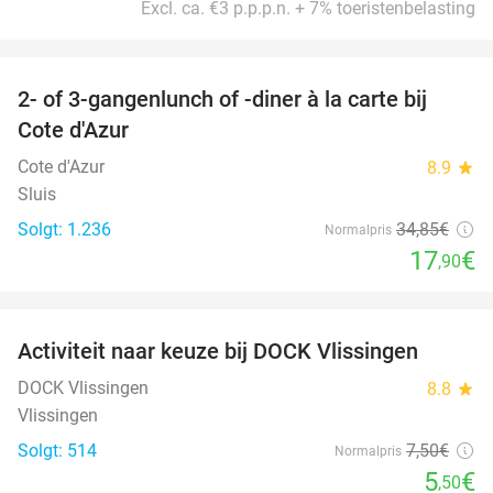
Excl. ca. €3 p.p.p.n. + 7% toeristenbelasting
favorite_border
2- of 3-gangenlunch of -diner à la carte bij
49%
Cote d'Azur
Cote d'Azur
8.9
star
Sluis
Solgt: 1.236
34
,85
€
Normalpris
17
€
,90
favorite_border
Activiteit naar keuze bij DOCK Vlissingen
27%
DOCK Vlissingen
8.8
star
Vlissingen
Solgt: 514
7
,50
€
Normalpris
5
€
,50