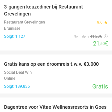
3-gangen keuzediner bij Restaurant
48%
Grevelingen
Restaurant Grevelingen
9.6
star
Bruinisse
Solgt: 1.127
41
,20
€
Normalpris
21
€
,50
favorite_border
Gratis kans op een droomreis t.w.v. €3.000
Social Deal Win
Online
Gratis
Solgt: 189.835
favorite_border
Dagentree voor Vitae Wellnessresorts in Goes
49%