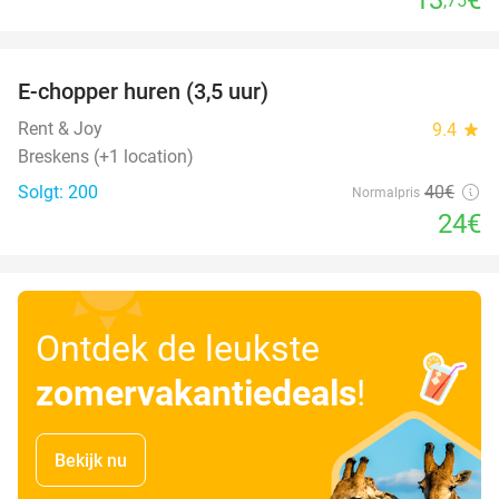
,75
favorite_border
E-chopper huren (3,5 uur)
40%
Rent & Joy
9.4
star
Breskens (+1 location)
Solgt: 200
40€
Normalpris
24€
Ontdek de leukste
zomervakantiedeals
!
Bekijk nu