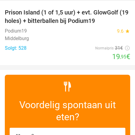
Prison Island (1 of 1,5 uur) + evt. GlowGolf (19
36%
holes) + bitterballen bij Podium19
Podium19
9.6
star
Middelburg
Solgt: 528
31€
Normalpris
19
€
,95
Voordelig spontaan uit
eten?