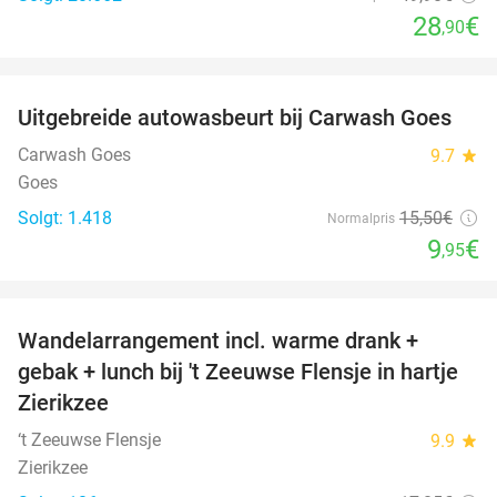
28
€
,90
favorite_border
Uitgebreide autowasbeurt bij Carwash Goes
36%
Carwash Goes
9.7
star
Goes
Solgt: 1.418
15
,50
€
Normalpris
9
€
,95
favorite_border
Wandelarrangement incl. warme drank +
39%
gebak + lunch bij 't Zeeuwse Flensje in hartje
Zierikzee
‘t Zeeuwse Flensje
9.9
star
Zierikzee