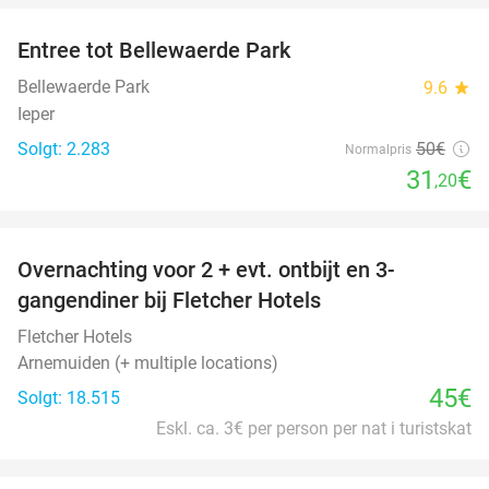
Entree tot Bellewaerde Park
38%
Bellewaerde Park
9.6
star
Ieper
Solgt: 2.283
50€
Normalpris
31
€
,20
favorite_border
Overnachting voor 2 + evt. ontbijt en 3-
gangendiner bij Fletcher Hotels
Fletcher Hotels
Arnemuiden (+ multiple locations)
45€
Solgt: 18.515
Eskl. ca. 3€ per person per nat i turistskat
favorite_border