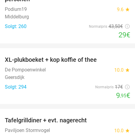
Podium19
9.6
star
Middelburg
Solgt: 260
43
,50
€
Normalpris
29€
favorite_border
XL-plukboeket + kop koffie of thee
41%
De Pompoenwinkel
10.0
star
Geersdijk
Solgt: 294
17€
Normalpris
9
€
,95
favorite_border
Tafelgrilldiner + evt. nagerecht
36%
Paviljoen Stormvogel
10.0
star