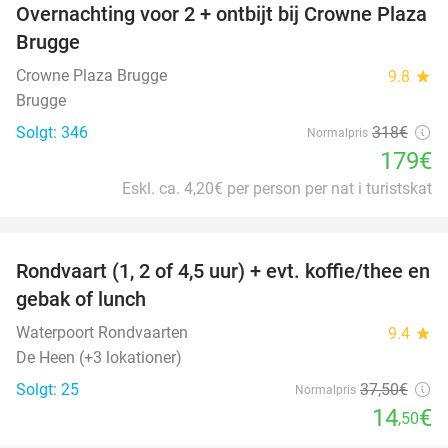
Overnachting voor 2 + ontbijt bij Crowne Plaza
44%
Brugge
Crowne Plaza Brugge
9.8
star
Brugge
Solgt: 346
318€
Normalpris
179€
Eskl. ca. 4,20€ per person per nat i turistskat
favorite_border
Rondvaart (1, 2 of 4,5 uur) + evt. koffie/thee en
61%
gebak of lunch
Waterpoort Rondvaarten
9.4
star
De Heen (+3 lokationer)
Solgt: 25
37
,50
€
Normalpris
14
€
,50