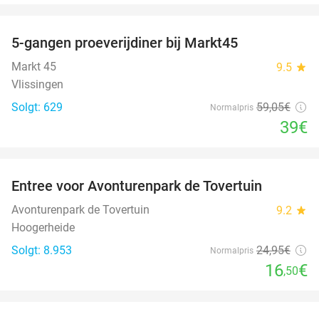
favorite_border
5-gangen proeverijdiner bij Markt45
34%
Markt 45
9.5
star
Vlissingen
Solgt: 629
59
,05
€
Normalpris
39€
favorite_border
Entree voor Avonturenpark de Tovertuin
34%
Avonturenpark de Tovertuin
9.2
star
Hoogerheide
Solgt: 8.953
24
,95
€
Normalpris
16
€
,50
favorite_border