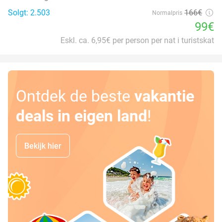
Solgt: 2.503
166€
Normalpris
99€
Eskl. ca. 6,95€ per person per nat i turistskat
Ontdek de beste
vakantie
deals in eigen land
!
Bekijk hier