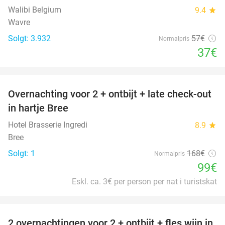
Walibi Belgium
9.4
star
Wavre
Solgt: 3.932
57€
Normalpris
37€
favorite_border
Overnachting voor 2 + ontbijt + late check-out
41%
NYT I
in hartje Bree
DAG
Hotel Brasserie Ingredi
8.9
star
Bree
Solgt: 1
168€
Normalpris
99€
Eskl. ca. 3€ per person per nat i turistskat
favorite_border
2 overnachtingen voor 2 + ontbijt + fles wijn in