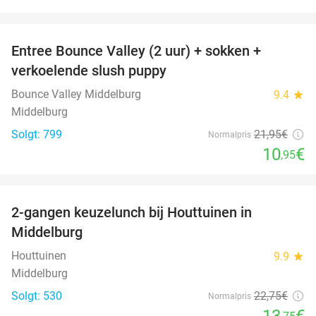
favorite_border
Entree Bounce Valley (2 uur) + sokken +
50%
verkoelende slush puppy
Bounce Valley Middelburg
9.4
star
Middelburg
Solgt: 799
21
,95
€
Normalpris
10
€
,95
favorite_border
2-gangen keuzelunch bij Houttuinen in
40%
Middelburg
Houttuinen
9.9
star
Middelburg
Solgt: 530
22
,75
€
Normalpris
13
€