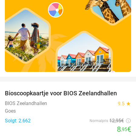
favorite_border
Bioscoopkaartje voor BIOS Zeelandhallen
31%
BIOS Zeelandhallen
9.5
star
Goes
Solgt: 2.662
12
,95
€
Normalpris
8
€
,95