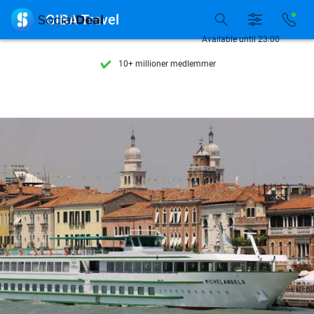
Se flere end 15.000 deals

GIBA Travel
Tilgængelig 7 dage om ugen
Available until 23:00
10+ millioner medlemmer
9,4
baseret på
206.434 anmeldelser
Se flere end 15.000 deals
Tilgængelig 7 dage om ugen
10+ millioner medlemmer