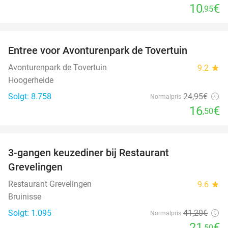
10
€
,95
favorite_border
Entree voor Avonturenpark de Tovertuin
34%
Avonturenpark de Tovertuin
9.2
star
Hoogerheide
Solgt: 8.758
24
,95
€
Normalpris
16
€
,50
favorite_border
3-gangen keuzediner bij Restaurant
48%
Grevelingen
Restaurant Grevelingen
9.6
star
Bruinisse
Solgt: 1.095
41
,20
€
Normalpris
21
€
,50