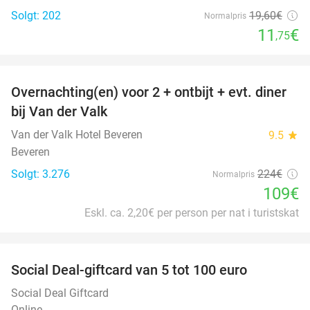
Solgt: 202
19
,60
€
Normalpris
11
€
,75
favorite_border
Overnachting(en) voor 2 + ontbijt + evt. diner
51%
bij Van der Valk
Van der Valk Hotel Beveren
9.5
star
Beveren
Solgt: 3.276
224€
Normalpris
109€
Eskl. ca. 2,20€ per person per nat i turistskat
favorite_border
Social Deal-giftcard van 5 tot 100 euro
Social Deal Giftcard
Online