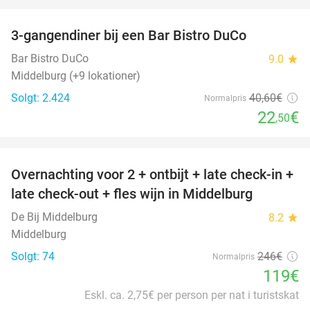
favorite_border
3-gangendiner bij een Bar Bistro DuCo
45%
Bar Bistro DuCo
9.0
star
Middelburg (+9 lokationer)
Solgt: 2.424
40
,60
€
Normalpris
22
€
,50
favorite_border
Overnachting voor 2 + ontbijt + late check-in +
52%
late check-out + fles wijn in Middelburg
De Bij Middelburg
8.2
star
Middelburg
Solgt: 74
246€
Normalpris
119€
Eskl. ca. 2,75€ per person per nat i turistskat