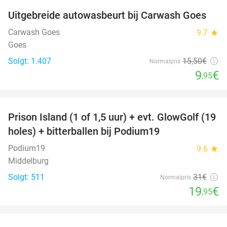
Uitgebreide autowasbeurt bij Carwash Goes
36%
Carwash Goes
9.7
star
Goes
Solgt: 1.407
15
,50
€
Normalpris
9
€
,95
favorite_border
Prison Island (1 of 1,5 uur) + evt. GlowGolf (19
36%
holes) + bitterballen bij Podium19
Podium19
9.6
star
Middelburg
Solgt: 511
31€
Normalpris
19
€
,95
favorite_border