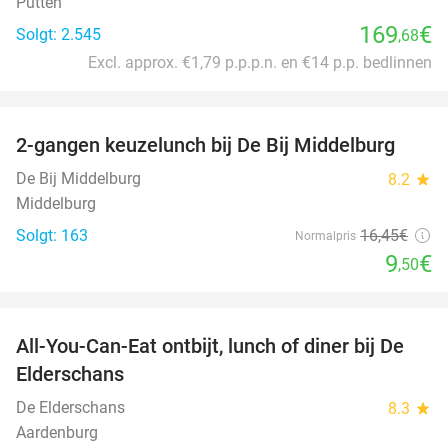
Putten
169
€
Solgt: 2.545
,68
Excl. approx. €1,79 p.p.p.n. en €14 p.p. bedlinnen
favorite_border
2-gangen keuzelunch bij De Bij Middelburg
42%
De Bij Middelburg
8.2
star
Middelburg
Solgt: 163
16
,45
€
Normalpris
9
€
,50
favorite_border
All-You-Can-Eat ontbijt, lunch of diner bij De
34%
Elderschans
De Elderschans
8.3
star
Aardenburg