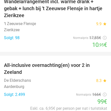
Wandelarrangement incl. warme drank +
39%
gebak + lunch bij 't Zeeuwse Flensje in hartje
Zierikzee
‘t Zeeuwse Flensje
9.9
star
Zierikzee
Solgt: 98
17
,85
€
Normalpris
10
€
,95
favorite_border
All-inclusive overnachting(en) voor 2 in
40%
Zeeland
De Elderschans
8.3
star
Aardenburg
Solgt: 2.499
166€
Normalpris
99€
Eskl. ca. 6,95€ per person per nat i turistskat