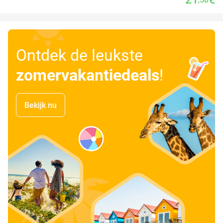
Ontdek de leukste
zomervakantiedeals
!
Bekijk nu