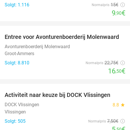
Solgt: 1.116
15€
Normalpris
9
€
,90
favorite_border
Entree voor Avonturenboerderij Molenwaard
27%
Avonturenboerderij Molenwaard
Groot-Ammers
Solgt: 8.810
22
,75
€
Normalpris
16
€
,50
favorite_border
Activiteit naar keuze bij DOCK Vlissingen
27%
DOCK Vlissingen
8.8
star
Vlissingen
Solgt: 505
7
,50
€
Normalpris
5
€
,50