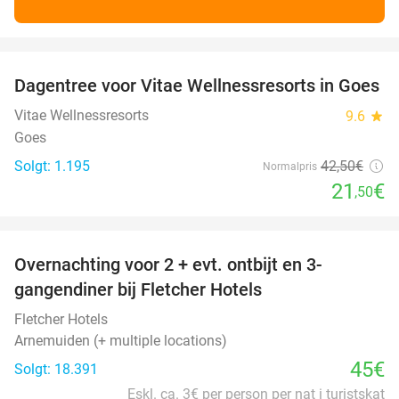
favorite_border
Dagentree voor Vitae Wellnessresorts in Goes
49%
Vitae Wellnessresorts
9.6
star
Goes
Solgt: 1.195
42
,50
€
Normalpris
21
€
,50
favorite_border
Overnachting voor 2 + evt. ontbijt en 3-
gangendiner bij Fletcher Hotels
Fletcher Hotels
Arnemuiden (+ multiple locations)
45€
Solgt: 18.391
Eskl. ca. 3€ per person per nat i turistskat