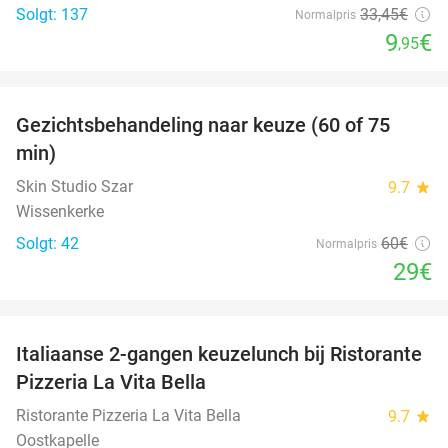
Solgt: 137
33
,45
€
Normalpris
9
€
,95
favorite_border
Gezichtsbehandeling naar keuze (60 of 75
52%
min)
Skin Studio Szar
9.7
star
Wissenkerke
Solgt: 42
60€
Normalpris
29€
favorite_border
Italiaanse 2-gangen keuzelunch bij Ristorante
41%
Pizzeria La Vita Bella
Ristorante Pizzeria La Vita Bella
9.7
star
Oostkapelle