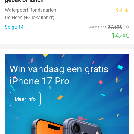
DAG
Waterpoort Rondvaarten
9.4
star
De Heen (+3 lokationer)
Solgt: 14
37
,50
€
Normalpris
14
€
,50
Win vandaag een gratis
iPhone 17 Pro
Meer info