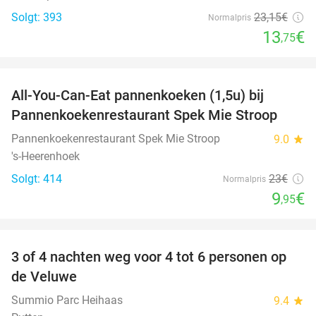
Solgt: 393
23
,15
€
Normalpris
13
€
,75
favorite_border
All-You-Can-Eat pannenkoeken (1,5u) bij
57%
Pannenkoekenrestaurant Spek Mie Stroop
Pannenkoekenrestaurant Spek Mie Stroop
9.0
star
's-Heerenhoek
Solgt: 414
23€
Normalpris
9
€
,95
favorite_border
3 of 4 nachten weg voor 4 tot 6 personen op
de Veluwe
Summio Parc Heihaas
9.4
star