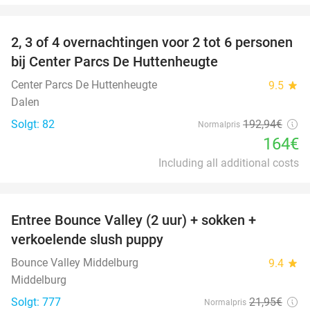
favorite_border
2, 3 of 4 overnachtingen voor 2 tot 6 personen
15%
bij Center Parcs De Huttenheugte
Center Parcs De Huttenheugte
9.5
star
Dalen
Solgt: 82
192
,94
€
Normalpris
164€
Including all additional costs
favorite_border
Entree Bounce Valley (2 uur) + sokken +
50%
verkoelende slush puppy
Bounce Valley Middelburg
9.4
star
Middelburg
Solgt: 777
21
,95
€
Normalpris