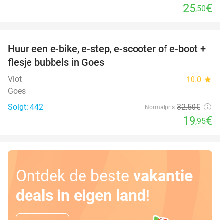
25
€
,50
favorite_border
Huur een e-bike, e-step, e-scooter of e-boot +
39%
flesje bubbels in Goes
Vlot
10.0
star
Goes
Solgt: 442
32
,50
€
Normalpris
19
€
,95
Ontdek de beste
vakantie
deals in eigen land
!