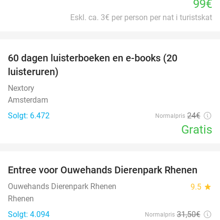
99€
Eskl. ca. 3€ per person per nat i turistskat
favorite_border
100%
60 dagen luisterboeken en e-books (20
luisteruren)
Nextory
Amsterdam
Solgt: 6.472
24€
Normalpris
Gratis
favorite_border
Entree voor Ouwehands Dierenpark Rhenen
19%
Ouwehands Dierenpark Rhenen
9.5
star
Rhenen
Solgt: 4.094
31
,50
€
Normalpris