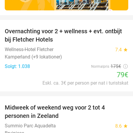
favorite_border
Overnachting voor 2 + wellness + evt. ontbijt
55%
bij Fletcher Hotels
Wellness-Hotel Fletcher
7.4
star
Kamperland (+9 lokationer)
Solgt: 1.038
175€
Normalpris
79€
Eskl. ca. 3€ per person per nat i turistskat
favorite_border
Midweek of weekend weg voor 2 tot 4
personen in Zeeland
Summio Parc Aquadelta
8.6
star