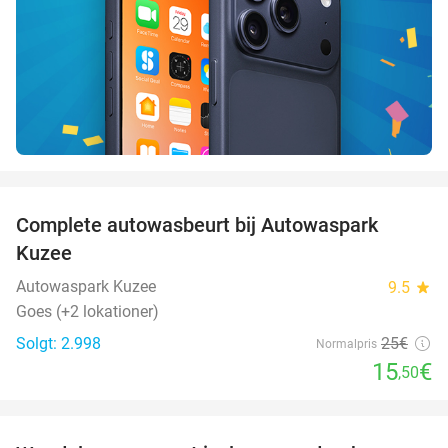
favorite_border
Complete autowasbeurt bij Autowaspark
38%
Kuzee
Autowaspark Kuzee
9.5
star
Goes (+2 lokationer)
Solgt: 2.998
25€
Normalpris
15
€
,50
favorite_border