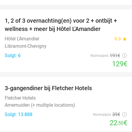
favorite_border
1, 2 of 3 overnachting(en) voor 2 + ontbijt +
32%
NYT I
wellness + meer bij Hôtel L'Amandier
DAG
Hôtel L'Amandier
9.9
star
Libramont-Chevigny
Solgt: 6
191€
Normalpris
129€
favorite_border
3-gangendiner bij Fletcher Hotels
42%
Fletcher Hotels
Arnemuiden (+ multiple locations)
Solgt: 13.888
39€
Normalpris
22
€
,50