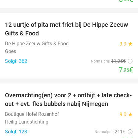
favorite_border
12 uurtje of pita met friet bij De Hippe Zeeuw
33%
Gifts & Food
De Hippe Zeeuw Gifts & Food
9.9
star
Goes
Solgt: 362
11
,95
€
Normalpris
7
€
,95
favorite_border
Overnachting(en) voor 2 + ontbijt + late check-
53%
out + evt. fles bubbels nabij Nijmegen
Boutique Hotel Rozenhof
9.0
star
Heilig Landstichting
Solgt: 123
211€
Normalpris