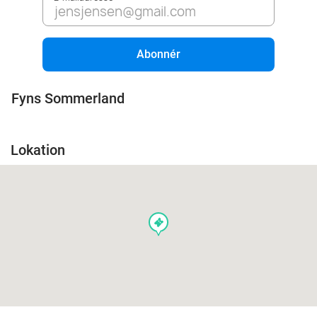
Abonnér
Fyns Sommerland
Lokation
events