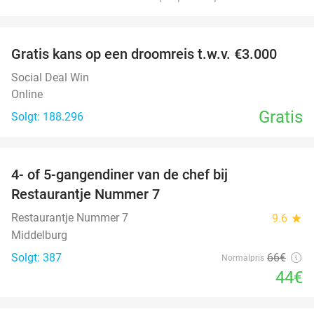
favorite_border
Gratis kans op een droomreis t.w.v. €3.000
Social Deal Win
Online
Gratis
Solgt: 188.296
favorite_border
4- of 5-gangendiner van de chef bij
33%
Restaurantje Nummer 7
Restaurantje Nummer 7
9.6
star
Middelburg
Solgt: 387
66€
Normalpris
44€
favorite_border