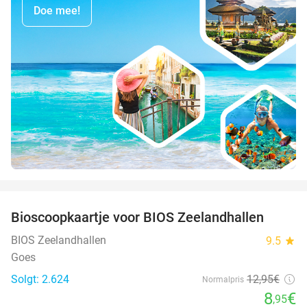
Doe mee!
favorite_border
Bioscoopkaartje voor BIOS Zeelandhallen
31%
BIOS Zeelandhallen
9.5
star
Goes
Solgt: 2.624
12
,95
€
Normalpris
8
€
,95