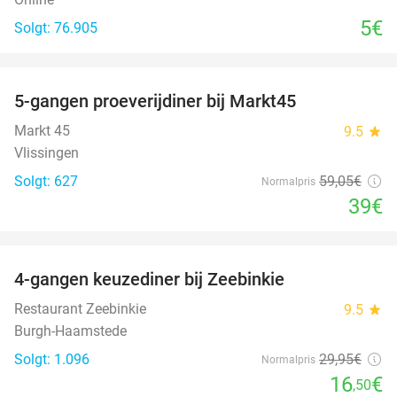
5€
Solgt: 76.905
favorite_border
5-gangen proeverijdiner bij Markt45
34%
Markt 45
9.5
star
Vlissingen
Solgt: 627
59
,05
€
Normalpris
39€
favorite_border
4-gangen keuzediner bij Zeebinkie
45%
Restaurant Zeebinkie
9.5
star
Burgh-Haamstede
Solgt: 1.096
29
,95
€
Normalpris
16
€
,50