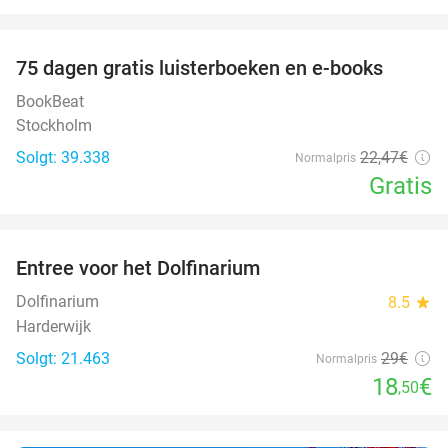
favorite_border
100%
75 dagen gratis luisterboeken en e-books
BookBeat
Stockholm
Solgt: 39.338
22
,47
€
Normalpris
Gratis
favorite_border
Entree voor het Dolfinarium
36%
Dolfinarium
8.5
star
Harderwijk
Solgt: 21.463
29€
Normalpris
18
€
,50