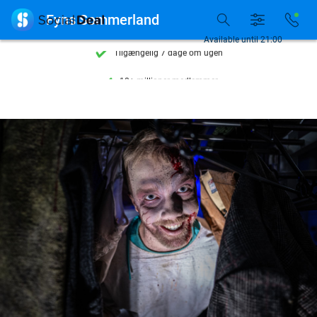
Se flere end 15.000 deals

Fyns Sommerland
Tilgængelig 7 dage om ugen
Available until 21:00
10+ millioner medlemmer
9,4
baseret på
206.310 anmeldelser
Se flere end 15.000 deals
Tilgængelig 7 dage om ugen
10+ millioner medlemmer