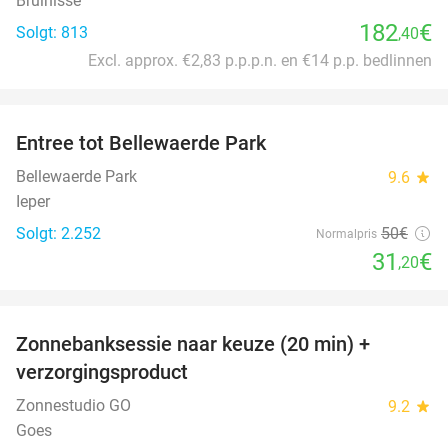
Bruinisse
182
€
Solgt: 813
,40
Excl. approx. €2,83 p.p.p.n. en €14 p.p. bedlinnen
favorite_border
Entree tot Bellewaerde Park
38%
Bellewaerde Park
9.6
star
Ieper
Solgt: 2.252
50€
Normalpris
31
€
,20
favorite_border
Zonnebanksessie naar keuze (20 min) +
70%
verzorgingsproduct
Zonnestudio GO
9.2
star
Goes