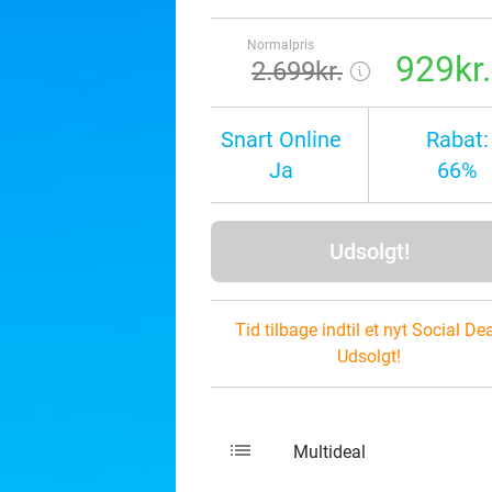
Normalpris
929kr.
2.699kr.
Snart Online
Rabat:
Ja
66%
Udsolgt!
Tid tilbage indtil et nyt Social Dea
Udsolgt!
list
keybo
Multideal