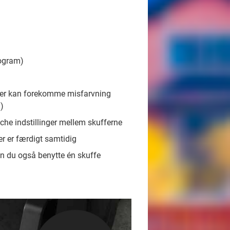
rogram)
der kan forekomme misfarvning
d)
che indstillinger mellem skufferne
er er færdigt samtidig
kan du også benytte én skuffe