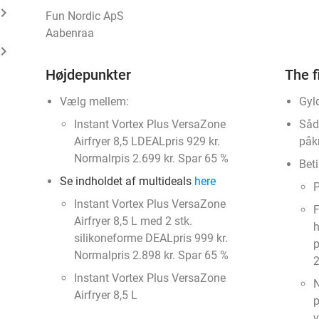
ard_arrow_right
Fun Nordic ApS
Aabenraa
ard_arrow_right
Højdepunkter
The f
Vælg mellem:
Gyld
Instant Vortex Plus VersaZone
Såd
Airfryer 8,5 LDEALpris 929 kr.
påk
Normalrpis 2.699 kr. Spar 65 %
Beti
Se indholdet af multideals
here
P
Instant Vortex Plus VersaZone
F
Airfryer 8,5 L med 2 stk.
h
silikoneforme DEALpris 999 kr.
p
Normalpris 2.898 kr. Spar 65 %
2
Instant Vortex Plus VersaZone
N
Airfryer 8,5 L
p
y