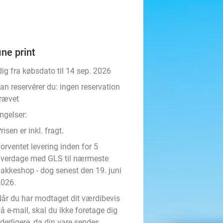
ine print
ig fra købsdato til 14 sep. 2026
an reservérer du:
ingen reservation
rævet
ngelser:
risen er inkl. fragt.
orventet levering inden for 5
verdage med GLS til nærmeste
akkeshop - dog senest den 19. juni
026.
år du har modtaget dit værdibevis
å e-mail, skal du ikke foretage dig
derligere, da din vare sendes