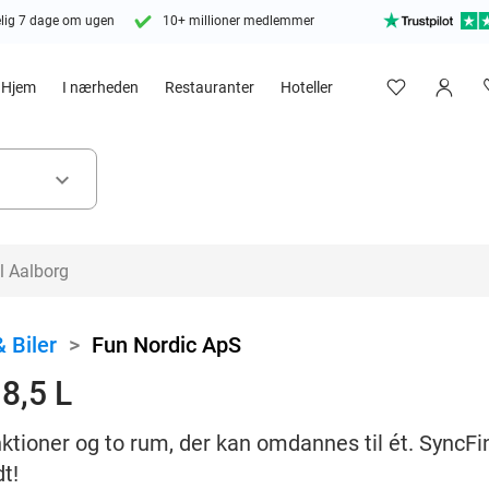
lig 7 dage om ugen
10+ millioner medlemmer
Hjem
I nærheden
Restauranter
Hoteller
keyboard_arrow_down
 Biler
>
Fun Nordic ApS
 8,5 L
nktioner og to rum, der kan omdannes til ét. SyncFin
t!