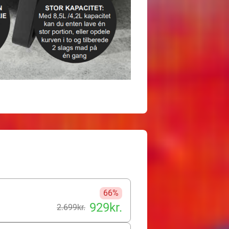
66%
929kr.
2.699kr.