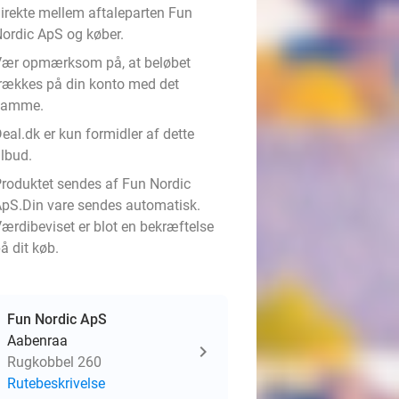
irekte mellem aftaleparten Fun
ordic ApS og køber.
ær opmærksom på, at beløbet
rækkes på din konto med det
samme.
eal.dk er kun formidler af dette
ilbud.
roduktet sendes af Fun Nordic
pS.Din vare sendes automatisk.
ærdibeviset er blot en bekræftelse
å dit køb.
Fun Nordic ApS
Aabenraa
Rugkobbel 260
Rutebeskrivelse