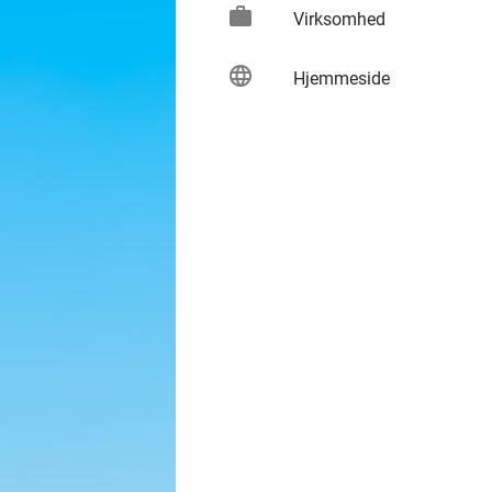
work
keybo
Virksomhed
language
keybo
Hjemmeside