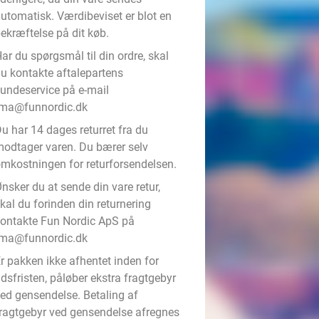
utomatisk. Værdibeviset er blot en
ekræftelse på dit køb.
ar du spørgsmål til din ordre, skal
u kontakte aftalepartens
undeservice på e-mail
rma@funnordic.dk
u har 14 dages returret fra du
odtager varen. Du bærer selv
mkostningen for returforsendelsen.
nsker du at sende din vare retur,
kal du forinden din returnering
ontakte Fun Nordic ApS på
rma@funnordic.dk
r pakken ikke afhentet inden for
idsfristen, påløber ekstra fragtgebyr
ed gensendelse. Betaling af
ragtgebyr ved gensendelse afregnes