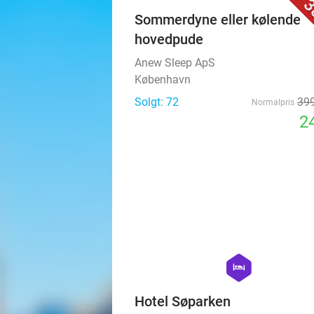
3
Sommerdyne eller kølende
hovedpude
Anew Sleep ApS
København
Solgt: 72
399
Normalpris
24
hexagon
hotel
Hotel Søparken