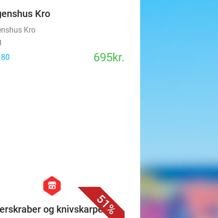
enshus Kro
nshus Kro
g
695kr.
 80
favorite_border
hexagon
store
51%
erskraber og knivskarpe