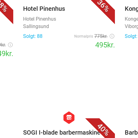
8%
36%
Hotel Pinenhus
Kong
Hotel Pinenhus
Konge
Sallingsund
Vibor
Solgt: 88
775kr.
Solgt:
Normalpris
495kr.
kr.
9kr.
favorite_border
favorite_border
hexagon
store
40%
SOGI I-blade barbermaskine
Barb