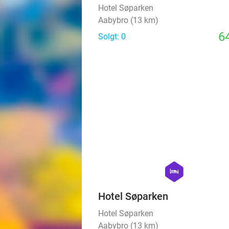
Hotel Søparken
Aabybro (13 km)
64
Solgt: 0
hexagon
hotel
Hotel Søparken
Hotel Søparken
Aabybro (13 km)