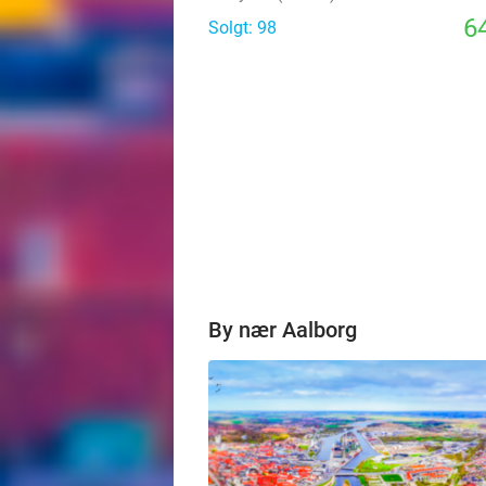
64
Solgt: 98
By nær Aalborg