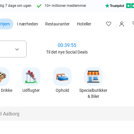
lig 7 dage om ugen
10+ millioner medlemmer
Hjem
I nærheden
Restauranter
Hoteller
00:39:54
keyboard_arrow_down
Til det nye Social Deals
Drikke
Udflugter
Ophold
Specialbutikker
& Biler