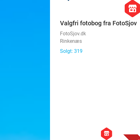
hexago
store
Valgfri fotobog fra FotoSjov
FotoSjov.dk
Rinkenæs
Solgt: 319
hexagon
store