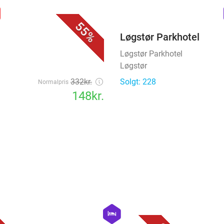
favorite_border
n
55%
Løgstør Parkhotel
Løgstør Parkhotel
Løgstør
332kr.
Solgt: 228
Normalpris
148kr.
favorite_border
favorite_border
hexagon
hotel