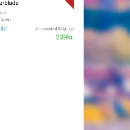
erblade
ore
nhavn
 27
487kr.
Normalpris
239kr.