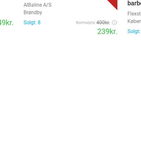
barb
AlBaline A/S
Brøndby
Flexst
9kr.
Købe
Solgt: 8
400kr.
Normalpris
239kr.
Solgt:
favorite_border