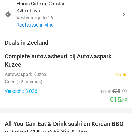
Floras Café og Cocktail
København
Vesterbrogade 16
Routebeschrijving
favorite_border
Deals in Zeeland
Complete autowasbeurt bij Autowaspark
38%
Kuzee
Autowaspark Kuzee
9.5
star
Goes (+2 locaties)
Verkocht: 3.036
€25
Regulier
€15
,50
favorite_border
All-You-Can-Eat & Drink sushi en Korean BBQ
26%
NEW
of hotpot (2,5 uur) bij Xin & Hao