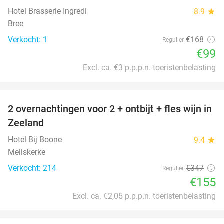
Hotel Brasserie Ingredi
8.9
star
Bree
Verkocht: 1
€168
Regulier
€99
Excl. ca. €3 p.p.p.n. toeristenbelasting
favorite_border
2 overnachtingen voor 2 + ontbijt + fles wijn in
55%
Zeeland
Hotel Bij Boone
9.4
star
Meliskerke
Verkocht: 214
€347
Regulier
€155
Excl. ca. €2,05 p.p.p.n. toeristenbelasting
favorite_border