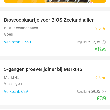
favorite_border
Bioscoopkaartje voor BIOS Zeelandhallen
31%
BIOS Zeelandhallen
9.5
star
Goes
Verkocht: 2.660
€12
,95
Regulier
€8
,95
favorite_border
5-gangen proeverijdiner bij Markt45
34%
Markt 45
9.5
star
Vlissingen
Verkocht: 629
€59
,05
Regulier
€39
favorite_border