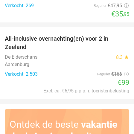
Verkocht: 269
€47
,95
Regulier
€35
,95
favorite_border
All-inclusive overnachting(en) voor 2 in
40%
Zeeland
De Elderschans
8.3
star
Aardenburg
Verkocht: 2.503
€166
Regulier
€99
Excl. ca. €6,95 p.p.p.n. toeristenbelasting
Ontdek de beste
vakantie