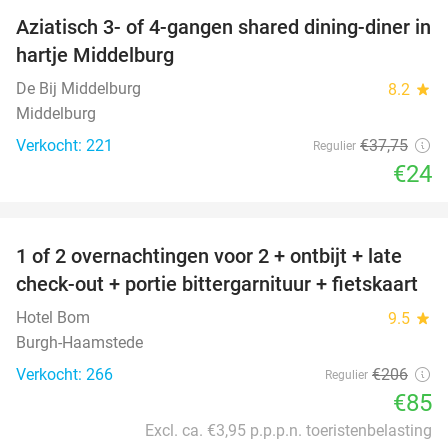
Aziatisch 3- of 4-gangen shared dining-diner in
36%
hartje Middelburg
De Bij Middelburg
8.2
star
Middelburg
Verkocht: 221
€37
,75
Regulier
€24
favorite_border
1 of 2 overnachtingen voor 2 + ontbijt + late
59%
check-out + portie bittergarnituur + fietskaart
Hotel Bom
9.5
star
Burgh-Haamstede
Verkocht: 266
€206
Regulier
€85
Excl. ca. €3,95 p.p.p.n. toeristenbelasting