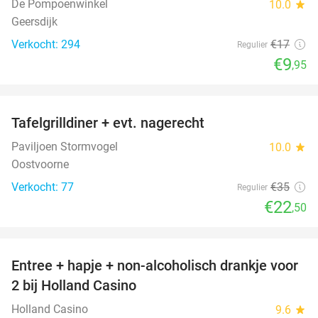
De Pompoenwinkel
10.0
star
Geersdijk
Verkocht: 294
€17
Regulier
€9
,95
favorite_border
Tafelgrilldiner + evt. nagerecht
36%
Paviljoen Stormvogel
10.0
star
Oostvoorne
Verkocht: 77
€35
Regulier
€22
,50
favorite_border
Entree + hapje + non-alcoholisch drankje voor
52%
2 bij Holland Casino
Holland Casino
9.6
star