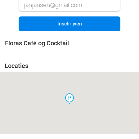
Inschrijven
Floras Café og Cocktail
Locaties
food