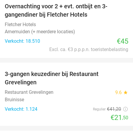
Overnachting voor 2 + evt. ontbijt en 3-
gangendiner bij Fletcher Hotels
Fletcher Hotels
Arnemuiden (+ meerdere locaties)
€45
Verkocht: 18.510
Excl. ca. €3 p.p.p.n. toeristenbelasting
favorite_border
3-gangen keuzediner bij Restaurant
48%
Grevelingen
Restaurant Grevelingen
9.6
star
Bruinisse
Verkocht: 1.124
€41
,20
Regulier
€21
,50
favorite_border