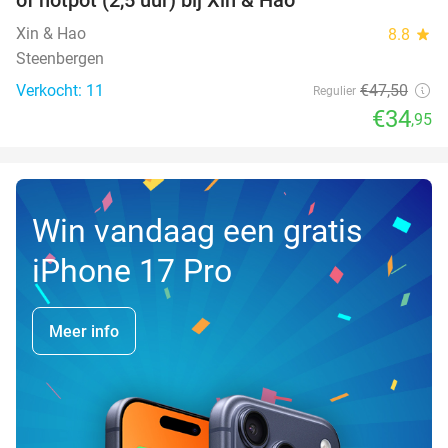
TODAY
Xin & Hao
8.8
star
Steenbergen
Verkocht: 11
€47
,50
Regulier
€34
,95
Win vandaag een gratis
iPhone 17 Pro
Meer info