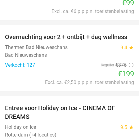
€99
Excl. ca. €6 p.p.p.n. toeristenbelasting
favorite_border
Overnachting voor 2 + ontbijt + dag wellness
47%
Thermen Bad Nieuweschans
9.4
star
Bad Nieuweschans
Verkocht: 127
€376
Regulier
€199
Excl. ca. €2,50 p.p.p.n. toeristenbelasting
favorite_border
Entree voor Holiday on Ice - CINEMA OF
25%
DREAMS
Holiday on Ice
9.5
star
Rotterdam (+4 locaties)