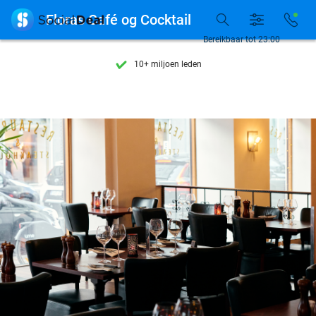
Ontdek 15.000+ deals

Floras Café og Cocktail
7 dagen per week beschikbaar
Bereikbaar tot 23:00
10+ miljoen leden
9,4
op basis van
206.432 reviews
Ontdek 15.000+ deals
7 dagen per week beschikbaar
10+ miljoen leden