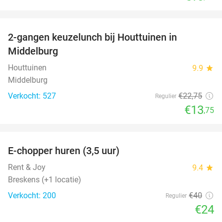
favorite_border
2-gangen keuzelunch bij Houttuinen in
40%
Middelburg
Houttuinen
9.9
star
Middelburg
Verkocht: 527
€22
,75
Regulier
€13
,75
favorite_border
E-chopper huren (3,5 uur)
40%
Rent & Joy
9.4
star
Breskens (+1 locatie)
Verkocht: 200
€40
Regulier
€24