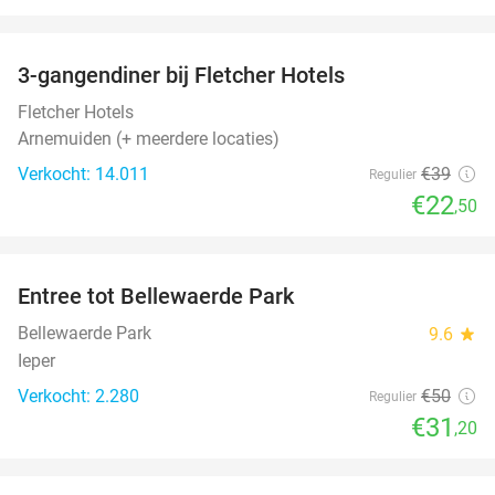
favorite_border
3-gangendiner bij Fletcher Hotels
42%
Fletcher Hotels
Arnemuiden (+ meerdere locaties)
Verkocht: 14.011
€39
Regulier
€22
,50
favorite_border
Entree tot Bellewaerde Park
38%
Bellewaerde Park
9.6
star
Ieper
Verkocht: 2.280
€50
Regulier
€31
,20
favorite_border