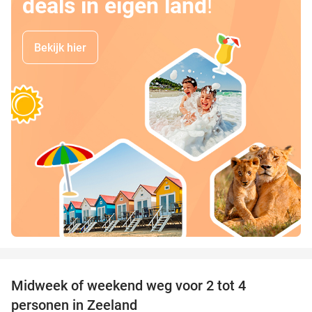
deals in eigen land
!
Bekijk hier
favorite_border
Midweek of weekend weg voor 2 tot 4
personen in Zeeland