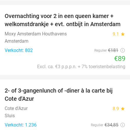
favorite_border
Overnachting voor 2 in een queen kamer +
51%
welkomstdrankje + evt. ontbijt in Amsterdam
Moxy Amsterdam Houthavens
9.1
star
Amsterdam
Verkocht: 802
€181
Regulier
€89
Excl. ca. €3 p.p.p.n. + 7% toeristenbelasting
favorite_border
2- of 3-gangenlunch of -diner à la carte bij
49%
Cote d'Azur
Cote d'Azur
8.9
star
Sluis
Verkocht: 1.236
€34
,85
Regulier