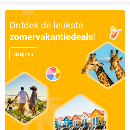
Ontdek de leukste
zomervakantiedeals
!
Bekijk nu