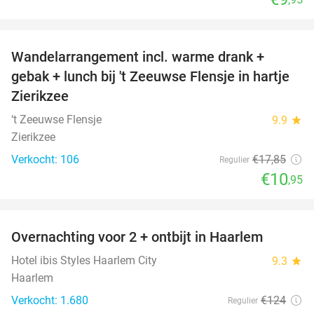
favorite_border
Wandelarrangement incl. warme drank +
39%
gebak + lunch bij 't Zeeuwse Flensje in hartje
Zierikzee
‘t Zeeuwse Flensje
9.9
star
Zierikzee
Verkocht: 106
€17
,85
Regulier
€10
,95
favorite_border
Overnachting voor 2 + ontbijt in Haarlem
20%
Hotel ibis Styles Haarlem City
9.3
star
Haarlem
Verkocht: 1.680
€124
Regulier