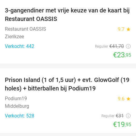
3-gangendiner met vrije keuze van de kaart bij
43%
Restaurant OASSIS
Restaurant OASSIS
9.7
star
Zierikzee
Verkocht: 442
€41
,70
Regulier
€23
,95
favorite_border
Prison Island (1 of 1,5 uur) + evt. GlowGolf (19
36%
holes) + bitterballen bij Podium19
Podium19
9.6
star
Middelburg
Verkocht: 528
€31
Regulier
€19
,95