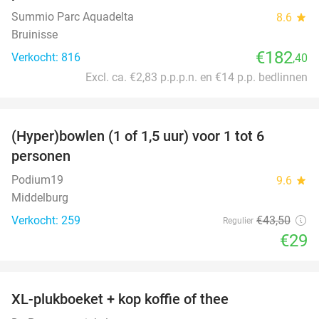
Summio Parc Aquadelta
8.6
star
Bruinisse
€182
Verkocht: 816
,40
Excl. ca. €2,83 p.p.p.n. en €14 p.p. bedlinnen
favorite_border
(Hyper)bowlen (1 of 1,5 uur) voor 1 tot 6
33%
personen
Podium19
9.6
star
Middelburg
Verkocht: 259
€43
,50
Regulier
€29
favorite_border
XL-plukboeket + kop koffie of thee
41%