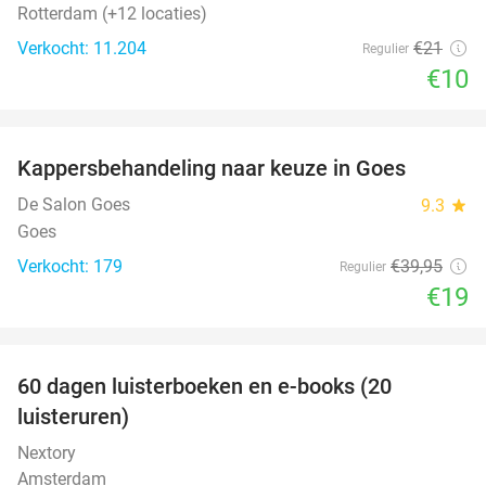
Rotterdam (+12 locaties)
Verkocht: 11.204
€21
Regulier
€10
favorite_border
Kappersbehandeling naar keuze in Goes
52%
De Salon Goes
9.3
star
Goes
Verkocht: 179
€39
,95
Regulier
€19
favorite_border
100%
60 dagen luisterboeken en e-books (20
luisteruren)
Nextory
Amsterdam