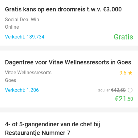
Gratis kans op een droomreis t.w.v. €3.000
Social Deal Win
Online
Gratis
Verkocht: 189.734
favorite_border
Dagentree voor Vitae Wellnessresorts in Goes
49%
Vitae Wellnessresorts
9.6
star
Goes
Verkocht: 1.206
€42
,50
Regulier
€21
,50
favorite_border
4- of 5-gangendiner van de chef bij
33%
Restaurantje Nummer 7