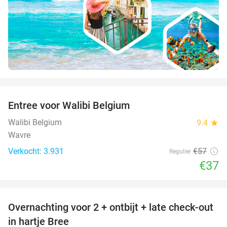
favorite_border
Entree voor Walibi Belgium
35%
Walibi Belgium
9.4
star
Wavre
Verkocht: 3.931
€57
Regulier
€37
favorite_border
Overnachting voor 2 + ontbijt + late check-out
41%
NEW
in hartje Bree
TODAY