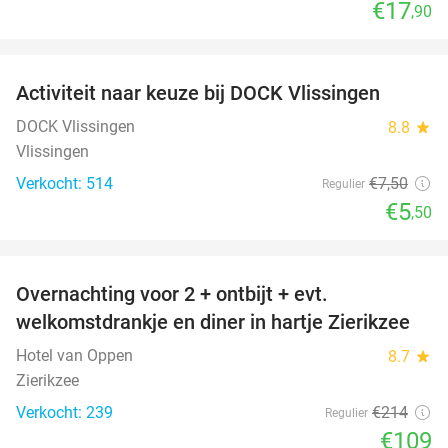
€17
,90
favorite_border
Activiteit naar keuze bij DOCK Vlissingen
27%
DOCK Vlissingen
8.8
star
Vlissingen
Verkocht: 514
€7
,50
Regulier
€5
,50
favorite_border
Overnachting voor 2 + ontbijt + evt.
49%
welkomstdrankje en diner in hartje Zierikzee
Hotel van Oppen
8.7
star
Zierikzee
Verkocht: 239
€214
Regulier
€109