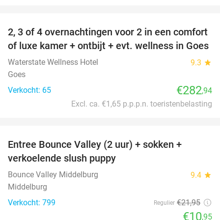
favorite_border
2, 3 of 4 overnachtingen voor 2 in een comfort
of luxe kamer + ontbijt + evt. wellness in Goes
Waterstate Wellness Hotel
9.3
star
Goes
€282
Verkocht: 65
,94
Excl. ca. €1,65 p.p.p.n. toeristenbelasting
favorite_border
Entree Bounce Valley (2 uur) + sokken +
50%
verkoelende slush puppy
Bounce Valley Middelburg
9.4
star
Middelburg
Verkocht: 799
€21
,95
Regulier
€10
,95