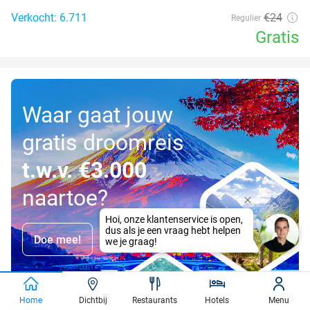
Verkocht: 6.711
€24
Regulier
Gratis
Waar gaat jouw
gratis droomreis
t.w.v. €3.000
naartoe?
Doe mee!
Home
Dichtbij
Restaurants
Hotels
Menu