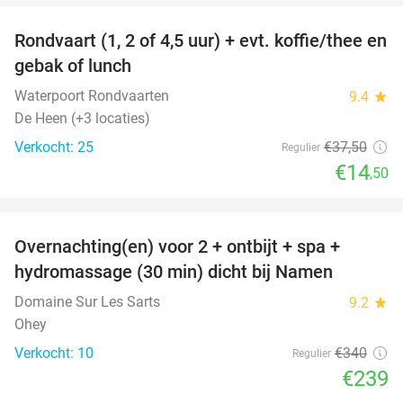
Rondvaart (1, 2 of 4,5 uur) + evt. koffie/thee en
61%
gebak of lunch
Waterpoort Rondvaarten
9.4
star
De Heen (+3 locaties)
Verkocht: 25
€37
,50
Regulier
€14
,50
favorite_border
Overnachting(en) voor 2 + ontbijt + spa +
30%
hydromassage (30 min) dicht bij Namen
Domaine Sur Les Sarts
9.2
star
Ohey
Verkocht: 10
€340
Regulier
€239