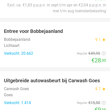
Excl. ca. €1,83 p.p.p.n. in sept t/m apr en €2,04 p.p.p.n. in
mei t/m aug toeristenbelasting
favorite_border
Entree voor Bobbejaanland
42%
Bobbejaanland
9.1
star
Lichtaart
Verkocht: 20.662
€49
,90
Regulier
€28
,90
favorite_border
Uitgebreide autowasbeurt bij Carwash Goes
36%
Carwash Goes
9.7
star
Goes
Verkocht: 1.414
€15
,50
Regulier
€9
,95