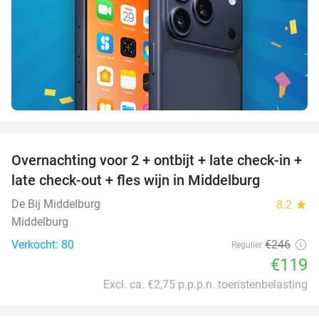
favorite_border
Overnachting voor 2 + ontbijt + late check-in +
52%
late check-out + fles wijn in Middelburg
De Bij Middelburg
8.2
star
Middelburg
Verkocht: 80
€246
Regulier
€119
Excl. ca. €2,75 p.p.p.n. toeristenbelasting
favorite_border