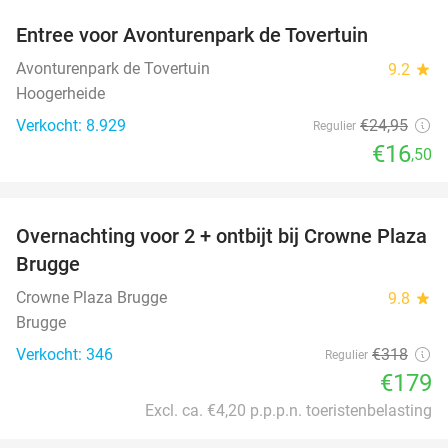
Entree voor Avonturenpark de Tovertuin
34%
Avonturenpark de Tovertuin
9.2
star
Hoogerheide
Verkocht: 8.929
€24
,95
Regulier
€16
,50
favorite_border
Overnachting voor 2 + ontbijt bij Crowne Plaza
44%
Brugge
Crowne Plaza Brugge
9.8
star
Brugge
Verkocht: 346
€318
Regulier
€179
Excl. ca. €4,20 p.p.p.n. toeristenbelasting
favorite_border