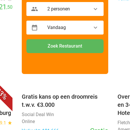
21
,50
2 personen
Vandaag
Zoek Restaurant
favorite_border
favorite_border
3%
 +
Gratis kans op een droomreis
Over
t.w.v. €3.000
en 3
nburg
Hote
Social Deal Win
Online
Fletch
9.1
star
Arnem