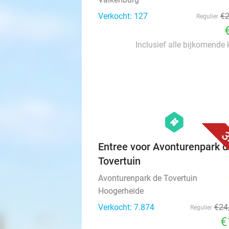
Verkocht: 127
€
Regulier
Inclusief alle bijkomende
hexagon
events
3
Entree voor Avonturenpark d
Tovertuin
Avonturenpark de Tovertuin
Hoogerheide
Verkocht: 7.874
€24
Regulier
€