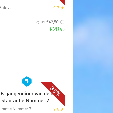
Batavia
9.7
star
€42
,50
Regulier
€28
,95
favorite_border
hexagon
food
33%
f 5-gangendiner van de chef
Restaurantje Nummer 7
urantje Nummer 7
9.6
star