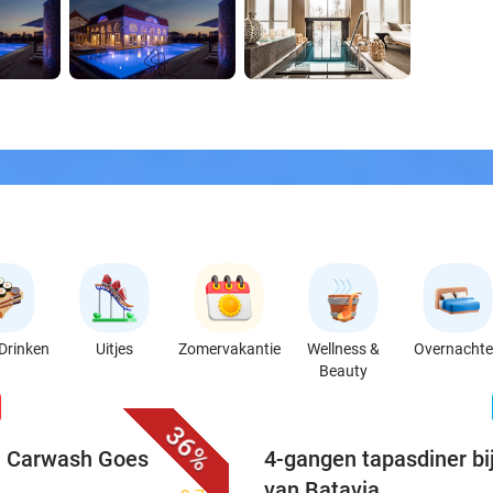
Drinken
Uitjes
Zomervakantie
Wellness &
Overnacht
Beauty
favorite_border
n
36%
ij Carwash Goes
4-gangen tapasdiner bi
van Batavia