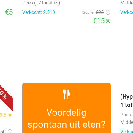
Goes (+2 locaties)
Midde
€5
Verkocht: 2.513
€25
Verko
Regulier
€15
,50
favorite_border
9%
(Hyp
1 to
Voordelig
Podi
9.6
star
spontaan uit eten?
Midde
,50
Verko