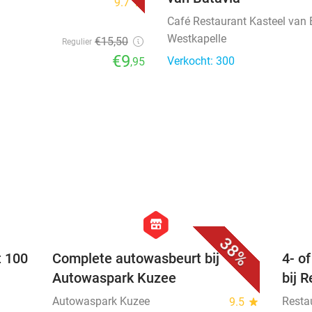
9.7
star
Café Restaurant Kasteel van 
Westkapelle
€15
,50
Regulier
€9
Verkocht: 300
,95
favorite_border
favorite_border
hexagon
store
38%
t 100
Complete autowasbeurt bij
4- o
Autowaspark Kuzee
bij 
Autowaspark Kuzee
Resta
9.5
star