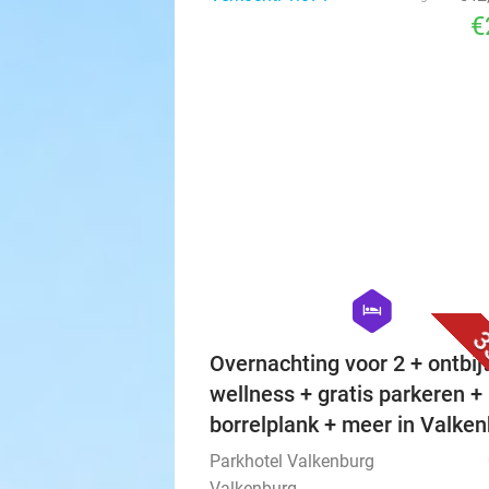
€
hexagon
hotel
3
Overnachting voor 2 + ontbijt
wellness + gratis parkeren +
borrelplank + meer in Valke
Parkhotel Valkenburg
Valkenburg