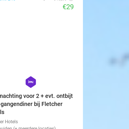
€29
favorite_border
hexagon
hotel
nachting voor 2 + evt. ontbijt
-gangendiner bij Fletcher
ls
er Hotels
uiden (+ meerdere locaties)