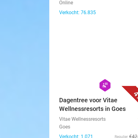
Online
Verkocht: 76.835
hexagon
wellness
4
Dagentree voor Vitae
Wellnessresorts in Goes
Vitae Wellnessresorts
Goes
Verkocht: 1.071
€42
Regulier