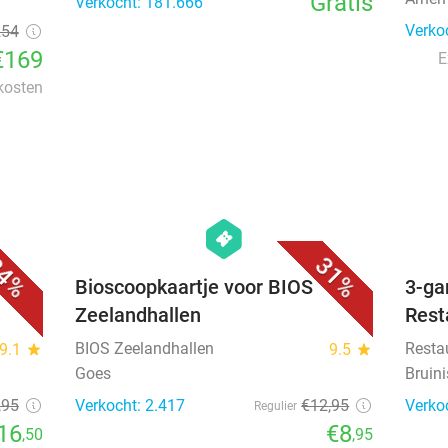
Gratis
Verkocht: 181.666
Verko
254
€169
E
 kosten
favorite_border
favorite_border
hexagon
events
4%
31%
e
Bioscoopkaartje voor BIOS
3-ga
Zeelandhallen
Rest
BIOS Zeelandhallen
Resta
9.1
star
9.5
star
Goes
Bruin
,95
Verkocht: 2.417
€12
,95
Verko
Regulier
16
€8
,50
,95