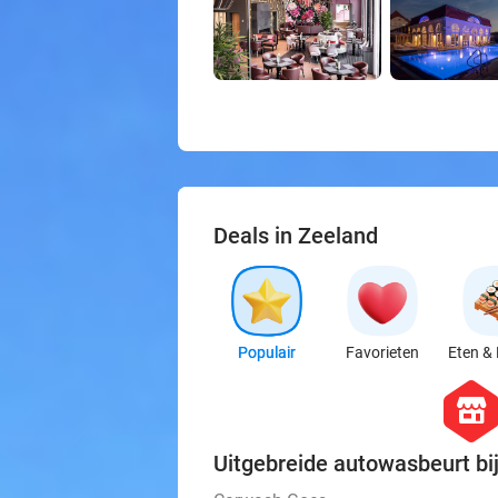
Deals in Zeeland
Populair
Favorieten
Eten & 
hexago
store
Uitgebreide autowasbeurt b