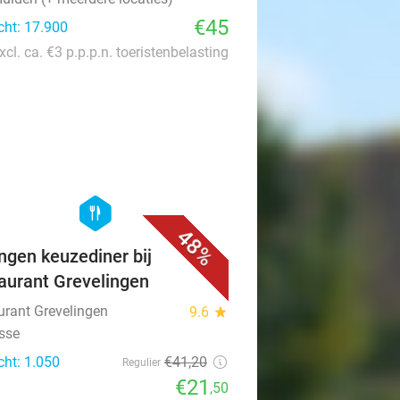
€45
cht: 17.900
xcl. ca. €3 p.p.p.n. toeristenbelasting
favorite_border
hexagon
food
48%
ngen keuzediner bij
aurant Grevelingen
urant Grevelingen
9.6
star
isse
cht: 1.050
€41
,20
Regulier
€21
,50