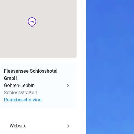
hotel
Fleesensee Schlosshotel
GmbH
Göhren-Lebbin
Schlossstraße 1
Routebeschrijving
keyboard_arrow_right
Website