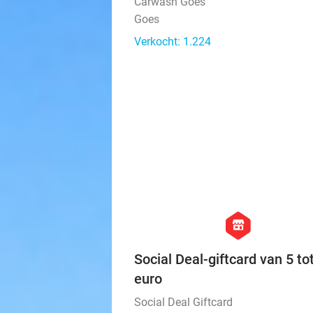
Carwash Goes
Goes
Verkocht: 1.224
hexagon
store
Social Deal-giftcard van 5 to
euro
Social Deal Giftcard