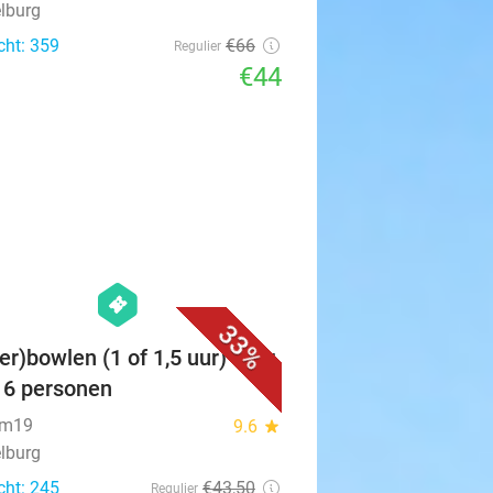
lburg
cht: 359
€66
Regulier
€44
favorite_border
hexagon
events
33%
er)bowlen (1 of 1,5 uur) voor
t 6 personen
um19
9.6
star
lburg
cht: 245
€43
,50
Regulier