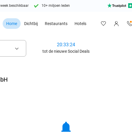
 week beschikbaar
10+ miljoen leden
Home
Dichtbij
Restaurants
Hotels
20:33:22
keyboard_arrow_down
tot de nieuwe Social Deals
mbH
notifications